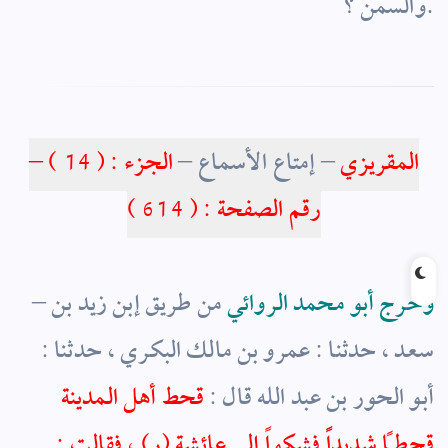
.
والسمن ؟
المقريزي
–
إمتاع الأسماع
–
الجزء : ( 14 ) –
رقم ا
لصفحة
: (
614
)
وخرج أبو محمد الروائي
من طريق إبن زيد بن
–
سعد ، حدثنا : عمرو بن مالك البكري ، حدثنا :
أبو الحور بن عبد الله قال :
قحط أهل المدينة
قحطاً شديداًً فشكواً إلى عائشة (ر) ، فقالت :