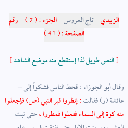
الزبيدي
– تاج العروس –
الجزء : ( 7 ) – رقم
الصفحة : ( 41 )
]
النص طويل لذا إستقطع منه موضع الشاهد
[
– وقال أبو الجوزاء : قحط الناس فشكواً إلى
عائشة (ر) فقالت
: إنظروا قبر النبي (ص) فإجعلوا
منه كوة إلى السماء ففعلوا فمطروا ،
حتى نبت