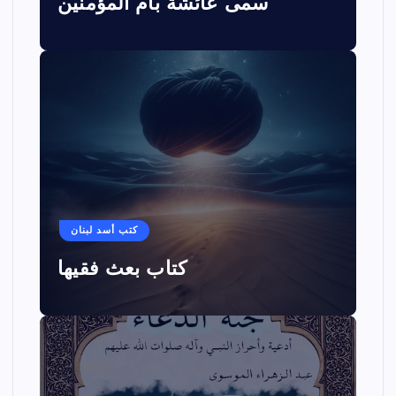
سمى عائشة بأم المؤمنين
كتب أسد لبنان
كتاب بعث فقيها