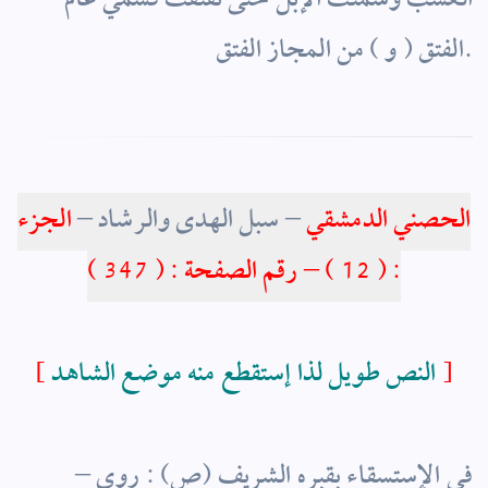
العشب وسمنت الإبل حتى تفتقت فسمي عام
.
الفتق ( و ) من المجاز الفتق
الحصني الدمشقي
– سبل الهدى والرشاد –
الجزء
: ( 12 ) – رقم الصفحة : ( 347 )
]
النص طويل لذا إستقطع منه موضع الشاهد
[
– في الإستسقاء بقبره الشريف (ص) : روى