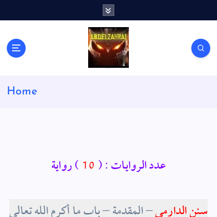
S
k
i
p
t
o
c
لكل باحث سني ومحاور شيعي
o
Home
n
t
e
n
t
عدد الروايات : (
10
) رواية
سنن الدارمي
– المقدمة – باب ما أكرم الله تعالى