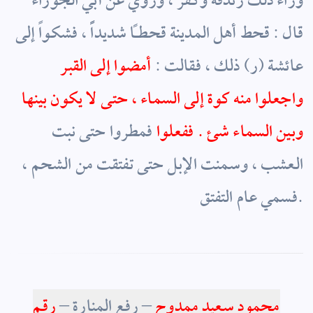
وراء ذلك زندقة وكفر
،
وروي عن أبي الجوزاء
قال : قحط أهل المدينة قحطاً شديداًً ، فشكواً إلى
عائشة (ر) ذلك ، فقالت :
أمضوا إلى القبر
واجعلوا منه كوة إلى السماء ، حتى لا يكون بينها
وبين السماء شئ . ففعلوا
فمطروا حتى نبت
العشب ، وسمنت الإبل حتى تفتقت من الشحم ،
فسمي عام التفتق.
محمود سعيد ممدوح
– رفع المنارة –
رقم