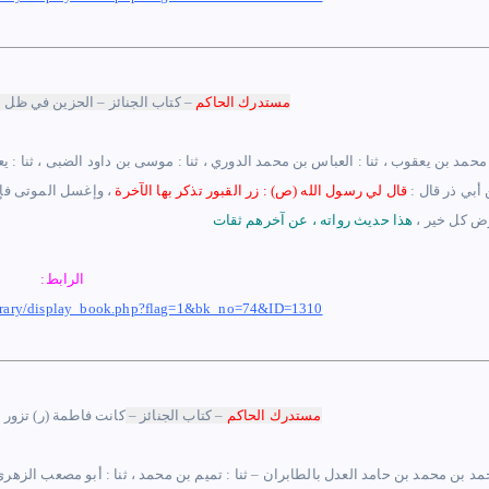
مستدرك ا
لحاكم
–
كتاب الجنائز – الحزين في ظل ا
 محمد بن يعقوب ، ثنا : العباس بن محمد الدوري ، ثنا : موسى بن داود الضبى ، ثنا 
 أبي ذر قال :
قال لي رسول الله (ص) : زر القبور تذكر بها الآخرة
،
وإغسل الموتى فإن
رض كل خير
،
الرابط:
ibrary/display_book.php?flag=1&bk_no=74&ID=1310
مستدرك ا
لحاكم
–
كتاب الجنائز –
كانت فاطمة (ر) تزور 
حمد بن محمد بن حامد العدل بالطابران – ثنا : تميم بن محمد ، ثنا : أبو مصعب الزهر