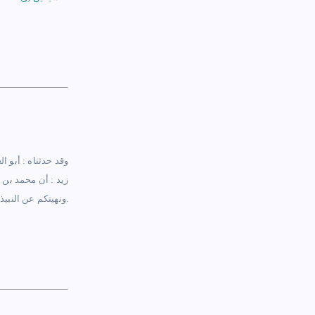
وقد حدثناه : أبو ال
زيد : أن محمد بن 
.
ونهيتكم عن النبيذ 