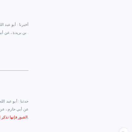
أخبرنا : أبو عبد ا
.
هذا حديث صحيح على شرط الشيخين ولم يخرجاه
بن بريدة ، عن أبي
حدثنا : أبو عبد ال
عن أبي حازم ، عن 
وهذا الحديث صحيح على شرط مسلم ولم يخرجاه.
القبور فإنها تذكر