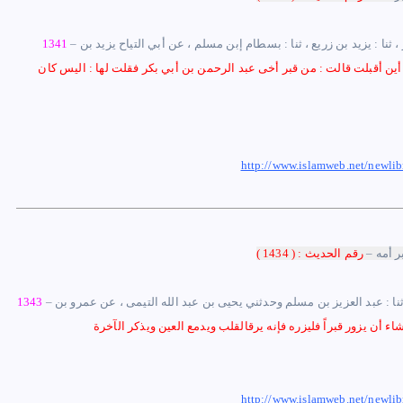
، ثنا : يزيد بن زريع ، ثنا : بسطام إبن مسلم ، عن أبي التياح يزيد بن
–
1341
 أين أقبلت قالت : من قبر أخى عبد الرحمن بن أبي بكر فقلت لها : اليس كان
http://www.islamweb.net/newl
ر أمه
–
رقم الحديث : ( 1434 )
، ثنا : عبد العزيز بن مسلم وحدثني يحيى بن عبد الله التيمى ، عن عمرو بن
–
1343
http://www.islamweb.net/newl