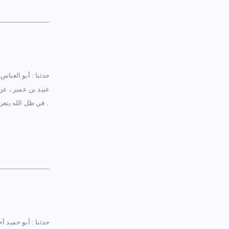
حدثنا : أبو العباس
عبيد بن عمير ، عن
هذا حديث رواته ، عن آخرهم ثقات .
في ظل الله يتع
حدثنا : أبو حميد أ