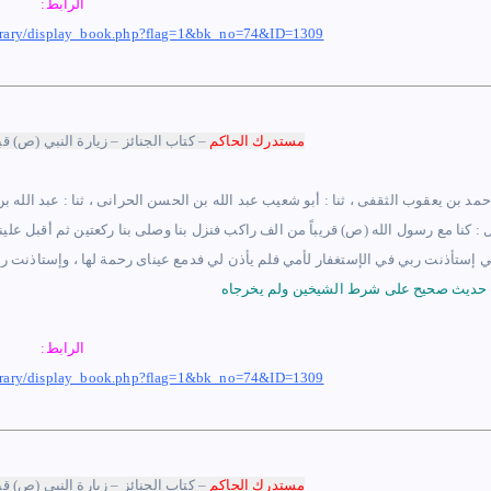
الرابط:
ibrary/display_book.php?flag=1&bk_no=74&ID=1309
مستدرك ا
لحاكم
–
كتاب الجنائز –
زيارة النبي (ص) قب
حمد بن يعقوب الثقفى ، ثنا : أبو شعيب عبد الله بن الحسن الحرانى ، ثنا : عبد الله بن 
ل : كنا مع رسول الله
(ص)
قريباً من الف راكب فنزل بنا وصلى بنا ركعتين ثم أقبل علين
ني إستأذنت ربي في الإستغفار لأمي فلم يأذن لي فدمع عيناى رحمة لها ، وإستاذنت ر
الرابط:
ibrary/display_book.php?flag=1&bk_no=74&ID=1309
مستدرك ا
لحاكم
–
كتاب الجنائز –
زيارة النبي (ص) قب