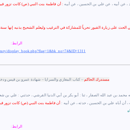
 عن أبيه ، عن علي بن الحسين ، عن أبيه
: أن فاطمة بنت النبي
(ص)
كانت تزور قب
لحث على زيارة القبور تحرياً للمشاركة في الترغيب وليعلم الشحيح بذنبه إنها سن
الرابط:
ibrary/display_book.php?flag=1&bk_no=74&ID=1311
مستدرك ا
لحاكم
–
كتاب المغازي والسرايا – شهادة عمرو بن قيس ودخو
لله محمد بن عبد الله الصفار ، ثنا : أبو بكر بن أبي الدنيا القرشي ، حدثني : علي بن ش
، أن أباه علي بن الحسين ، حدثه ، عن أبيه :
أن فاطمة بنت النبي (ص) كانت تزور قب
ه
الرابط: