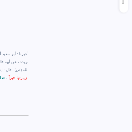
أخبرنا : أبو سعيد أ
بريدة ، عن أبيه قا
الله
(ص)
، قال : إ
هذا حديث صحيح على شرط الشيخين ولم يخرجاه .
زيارتها خيراً
،