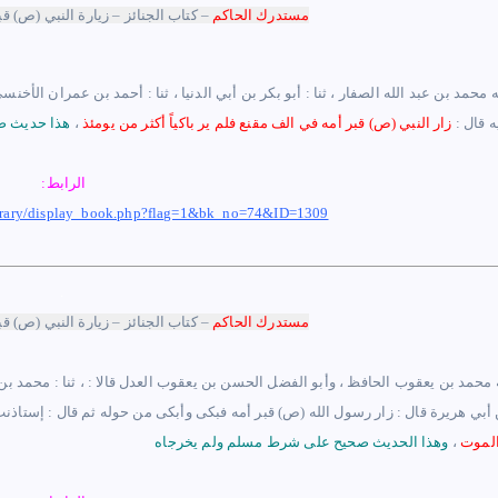
مستدرك ا
لحاكم
–
كتاب الجنائز –
زيارة النبي (ص) قب
لله محمد بن عبد الله الصفار ، ثنا : أبو بكر بن أبي الدنيا ، ثنا : أحمد بن عمران ال
ه قال :
زار النبي
(ص)
قبر أمه في الف مقنع فلم ير باكياً أكثر من يومئذ
،
الرابط:
ibrary/display_book.php?flag=1&bk_no=74&ID=1309
.
مستدرك ا
لحاكم
–
كتاب الجنائز –
زيارة النبي (ص) قب
له محمد بن يعقوب الحافظ ، وأبو الفضل الحسن بن يعقوب العدل قالا : ، ثنا : محمد بن عب
أبي هريرة قال : زار رسول الله (ص) قبر أمه فبكى وأبكى من حوله ثم قال : إستاذنت
 الموت
،