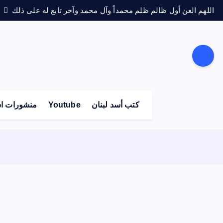
اللهم العن أول ظالم ظلم محمداً وآل محمد وآخر تابع له على ذلك
كتب أسد لبنان
Youtube
منشورات اس