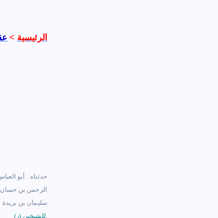
الرئيسية
>
عق
الرحمن بن حسان بن
سليمان بن بريدة ،
.
للشيخين
(ر)