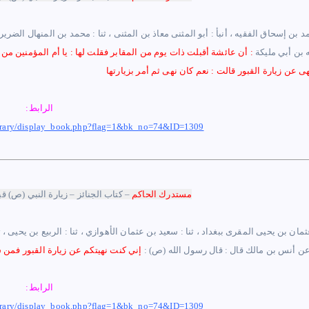
د بن إسحاق الفقيه ، أنبأ : أبو المثنى معاذ بن المثنى ، ثنا : محمد بن المنهال الضرير 
ه بن أبي مليكة
: أن عائشة أقبلت ذات يوم من المقابر فقلت لها : يا أم المؤمنين من
ى عن زيارة القبور قالت : نعم كان نهى ثم أمر بزيارتها
الرابط:
ibrary/display_book.php?flag=1&bk_no=74&ID=1309
مستدرك ا
لحاكم
–
كتاب الجنائز –
زيارة النبي (ص) قب
ثمان بن يحيى المقرى ببغداد ، ثنا : سعيد بن عثمان الأهوازي ، ثنا : الربيع بن يحيى 
عن أنس بن مالك قال : قال رسول الله (ص) :
الرابط:
ibrary/display_book.php?flag=1&bk_no=74&ID=1309