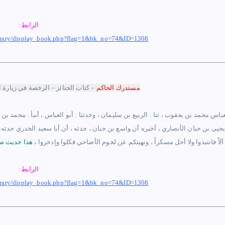
الرابط:
ibrary/display_book.php?flag=1&bk_no=74&ID=1308
مستدرك ا
لحاكم
–
كتاب الجنائز –
الرخصة في زيارة ا
عباس محمد بن يعقوب ، ثنا : الربيع بن سليمان ، وحدثنا : أبو العباس ، أنبأ : محمد بن 
يحيى بن حبان الأنصاري ، أخبره أن واسع بن حبان ، حدثه ، أن أبا سعيد الخدري حدثه
ألاّ فانتبذوا ولا أحل مسكراً ، ونهيتكم عن لحوم الأضاحي فكلوا وإدخروا
،
هذا حديث ص
الرابط:
ibrary/display_book.php?flag=1&bk_no=74&ID=1308