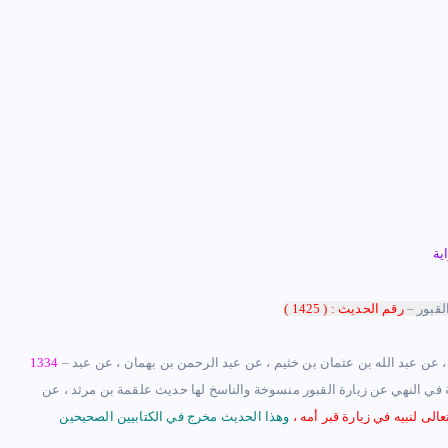
ية
لقبور
–
رقم الحديث : ( 1425 )
– حدثناه : أبو العباس أحمد بن هارون الفقيه إملاء ، ثنا : علي بن عبد العزيز ، ثنا : أبو حذيفة ، ثنا : سفيان ، عن عبد الله بن عثمان بن خثيم ، عن عبد الرحمن بن بهمان ، عن عبد
1334
 في النهي عن زيارة القبور منسوخة والناسخ لها حديث علقمة بن مرثد ، عن
عالى لنبيه في زيارة قبر أمه
،
وهذا الحديث مخرج في الكتابيين الصحيحين