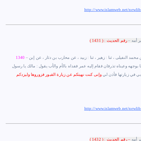
http://www.islamweb.net/newl
ر أمه
–
رقم الحديث : ( 1431 )
محمد النفيلى ، ثنا : زهير ، ثنا : زبيد ، عن محارب بن دثار ، عن إبن
–
1340
ا بوجهه وعيناه تذرفان فقام إليه عمر ففداه بالأم والأب يقول : مالك يا رسول
بي في زيارتها فأذن لي
وإنى كنت نهيتكم عن زيارة القبور فزوروها وليزدكم
http://www.islamweb.net/newl
ر أمه
– رقم الحديث : ( 1432 )