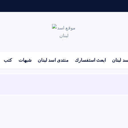
لكل باحث سني ومحاور شيعي
د لبنان
ابعث استفسارك
منتدى اسد لبنان
شبهات
كتب