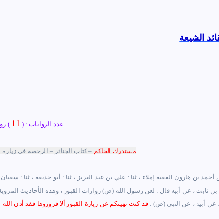
ائد الشيعة
11
عدد الروايات : (
) روا
مستدرك ا
لحاكم
–
كتاب الجنائز –
الرخصة في زيارة ا
 ثابت ، عن أبيه قال : لعن رسول الله (ص) زوارات القبور
،
وهذه الأحاديث المروية
 عن أبيه ، عن النبي (ص) :
قد كنت نهيتكم عن زيارة القبور ألا فزوروها فقد أذن الله ت