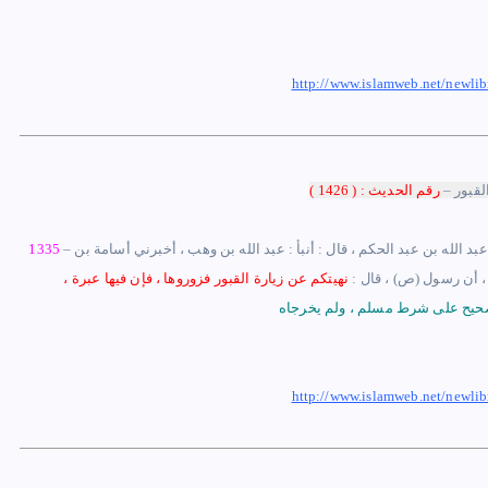
http://www.islamweb.net/newl
لقبور
–
رقم الحديث : ( 1426 )
عبد الله بن عبد الحكم ، قال : أنبأ : عبد الله بن وهب ، أخبرني أسامة بن
–
1335
 ، أن رسول (ص) ، قال :
نهيتكم عن زيارة القبور فزوروها ، فإن فيها عبرة ،
حيح على شرط مسلم ، ولم يخرجاه
http://www.islamweb.net/newl