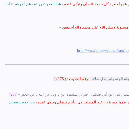
ر عمها حمزة كل جمعة فتصلى وتبكى عنده
،
هذا الحديث رواته ، عن آخرهم ثقات
ة مسنونة وصلى الله على محمد
وآله أجمعين
–
http://www.islamweb.net/newl
له الجنة ولم يصل صلاة –
رقم الحديث : ( 4375 )
عيب ، ثنا : إبن أبي فديك ، أخبرني سليمان بن داود ، عن أبيه ، عن جعفر
–
4287
ر عمها حمزة بن عبد المطلب في الأيام فتصلي وتبكي عنده
،
هذا حديث صحيح