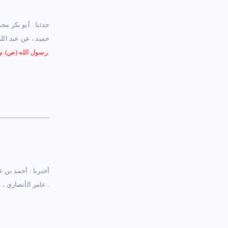
حدثنا : أبو بكر محم
حميد ، عن عبد الل
.
رسول الله
(ص)
نه
أخبرنا : أحمد بن ع
.
إني كنت نهيتكم عن زيارة القبور فمن شاء أن يزور قبراً فليزره فإنه يرقالقلب ويدمع العين ويذكر الآخرة
عامر الأنصاري ، 