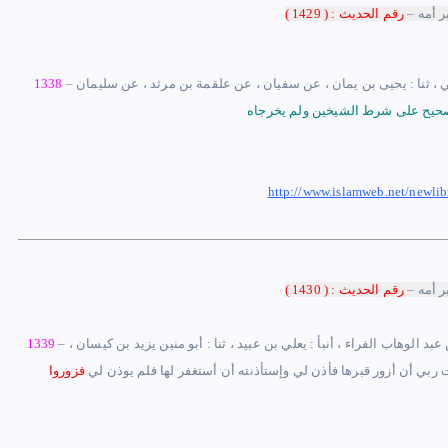
ر أمه
–
رقم الحديث : ( 1429 )
أخنسي ، ثنا : يحيى بن يمان ، عن سفيان ، عن علقمة بن مرثد ، عن سليمان
–
1338
http://www.islamweb.net/newl
ر أمه
–
رقم الحديث : ( 1430 )
د الوهاب الفراء ، أنبأ : يعلي بن عبيد ، ثنا : أبو منين يزيد بن كيسان ،
–
1339
 ربي أن أزور قبرها فأذن لي وإستأذنته أن أستغفر لها فلم يوذن لي
فزوروا