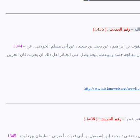
لله –
رقم الحديث : ( 1435 )
: يعقوب بن إبراهيم ، عن يحيى بن سعيد ، عن أبي مسلم الخولانى ، عن
–
1344
 معالجة جسد وموعظة بليغة وصل على الجنائز لعل ذلك ان يحزنك فان الحزين
http://www.islamweb.net/newl
قبر عمها
– رقم الحديث : ( 1436 )
ي ، حدثني : محمد إبن إسمعيل بن أبي فديك ، أخبرني : سليمان بن داود ،
–
1345