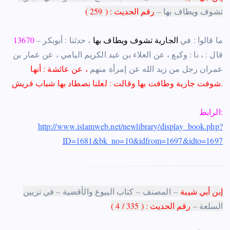
تشوف ويطاف بها –
رقم
الحديث
: (
259
)
– ما قالوا : في
الجارية
تشوف
ويطاف
بها
، حدثنا :
أبوبكر
13670
قال :
،
نا :
وكيع
، عن
العلاء بن عبد الكريم اليامي
، عن
عمار بن
عمران
رجل من
زيد الله عن
إمرأة منهم
، عن عائشة : أنها
قريش.
شوفت جارية وطافت بها وقالت : لعلنا نصطاد بها شباب
الرابط:
http://www.islamweb.net/newlibrary/display_book.php?
ID=1681&bk_no=10&idfrom=1697&idto=1697
إبن أبي شيبة
–
المصنف
– كتاب البيوع والأقضية –
في تزيين
السلعة
–
رقم الحديث : ( 335 / 4 )