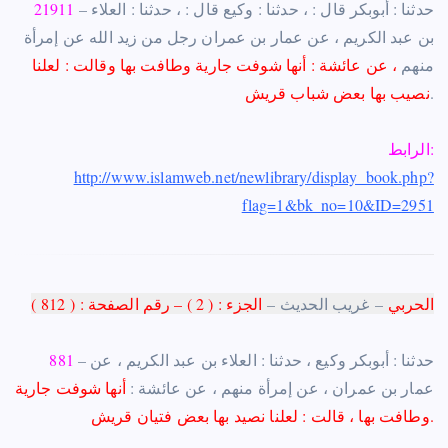
– حدثنا : أبوبكر قال : ، حدثنا : وكيع قال : ، حدثنا : العلاء
21911
بن عبد الكريم ، عن عمار بن عمران رجل من زيد الله عن إمرأة
منهم
، عن عائشة : أنها شوفت جارية وطافت بها وقالت : لعلنا
.
نصيب بها بعض شباب قريش
الرابط:
http://www.islamweb.net/newlibrary/display_book.php?
flag=1&bk_no=10&ID=2951
الحربي
–
غريب الحديث
–
الجزء : ( 2 ) –
رقم
الصفحة
: (
812
)
– حدثنا : أبوبكر وكيع ، حدثنا : العلاء بن عبد الكريم ، عن
881
عمار بن عمران ، عن إمرأة منهم ، عن عائشة :
أنها شوفت جارية
وطافت بها ، قالت : لعلنا نصيد بها بعض فتيان قريش.