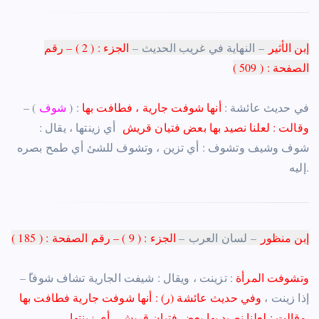
إبن الأثير
–
النهاية في غريب الحديث
–
الجزء : ( 2 ) –
رقم
الصفحة
: (
509
)
) : في حديث عائشة :
أنها شوفت جارية ، فطافت بها
شوف
– (
وقالت : لعلنا نصيد بها بعض فتيان قريش
أي زينتها ، يقال :
شوف وشيف وتشوف : أي تزين
،
وتشوف للشئ أي طمح بصره
إليه.
إبن منظور
–
لسان العرب
–
الجزء : ( 9 ) –
رقم
الصفحة
: (
185
)
وتشوفت المرأة
: تزينت
،
ويقال : شيفت الجارية تشاف شوفا
–
إذا زينت
،
وفي حديث عائشة (ر) : أنها شوفت جارية فطافت بها
وقالت : لعلنا نصيد بها بعض فتيان قريش ، أي زينتها.