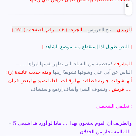
الزبيدي
–
تاج العروس
–
الجزء : ( 6 ) –
رقم
الصفحة
: (
161
)
]
النص طويل لذا إستقطع منه موضع الشاهد
[
… المشوفة
كمعظمة من النساء التى تظهر نفسها ليراها
– .
الناس عن أبى علي وشوفها تشويفا
زينها
ومنه حديث عائشة (ر) :
أنها شوفت جارية فطافت بها وقالت : لعلنا نصيد بها بعض فتيان
…
ستشاف .
قريش
،
وتشوف الشئ وأشاف إرتفع و
إ
تعليقي الشخصي :
والطريف أن القوم يحتجون بهذا …. ماذا لو أورد هذا شيعي ؟!
–
الله المستجار من الخذلان.