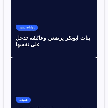
روايات سنية
بنات ابوبكر يرضعن وعائشة تدخل
على نفسها
شبهات