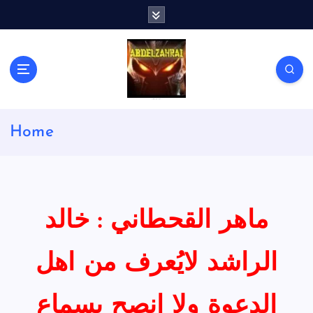
S
k
i
p
t
o
c
لكل باحث سني ومحاور شيعي
o
Home
n
t
e
n
t
ماهر القحطاني : خالد
الراشد لايُعرف من اهل
الدعوة ولا انصح بسماع