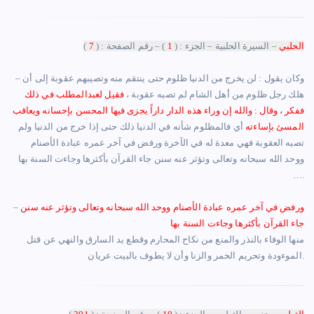
الحلبي
– السيرة الحلبية – الجزء : (
1
) – رقم الصفحة : (
7
)
– وكان يقول : لن يخرج من الدنيا ظلوم حتى ينتقم منه وتصيبهم عقوبة إلى أن
هلك رجل ظلوم من أهل الشام لم تصبه عقوبة ،
فقيل لعبدالمطلب في ذلك
ففكر ، وقال : والله إن وراء هذه الدار داراً يجزى فيها المحسن بإحسانه ويعاقب
المسئ بإساءته
أي فالمظلوم شأنه في الدنيا ذلك حتى إذا خرج من الدنيا ولم
تصبه العقوبة فهي معدة له في الآخرة ورفض في آخر عمره عبادة الأصنام
ووحد الله سبحانه وتعالى وتؤثر عنه سنن جاء القرآن بأكثرها وجاءت السنة بها
….
ورفض في آخر عمره عبادة الأصنام ووحد الله سبحانه وتعالى وتؤثر عنه سنن
–
جاء القرآن بأكثرها وجاءت السنة بها
منها الوفاء بالنذر والمنع من نكاح المحارم وقطع يد السارق والنهي عن قتل
الموءودة وتحريم الخمر والزنا وأن لا يطوف بالبيت عريان.