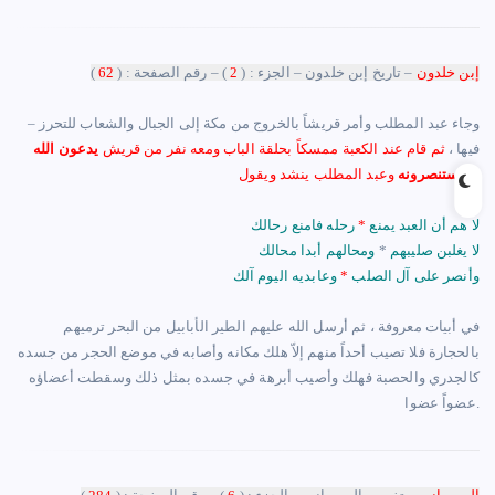
إبن خلدون
– تاريخ إبن خلدون – الجزء : (
2
) – رقم الصفحة : (
62
)
– ‏وجاء عبد المطلب وأمر قريشاً بالخروج من مكة إلى الجبال والشعاب للتحرز
فيها ،
ثم قام عند الكعبة ممسكاً بحلقة الباب ومعه نفر من قريش
يدعون الله
:
ويستنصرونه
وعبد المطلب ينشد ويقول
لا هم أن العبد يمنع
*
رحله فامنع رحالك
لا يغلبن صليبهم
*
ومحالهم أبدا محالك
وأنصر على آل الصلب
*
وعابديه اليوم آلك
في أبيات معروفة ، ثم أرسل الله عليهم الطير الأبابيل من البحر ترميهم
بالحجارة فلا تصيب أحداً منهم إلاّ هلك مكانه وأصابه في موضع الحجر من جسده
كالجدري والحصبة فهلك وأصيب أبرهة في جسده بمثل ذلك وسقطت أعضاؤه
عضواً عضوا.