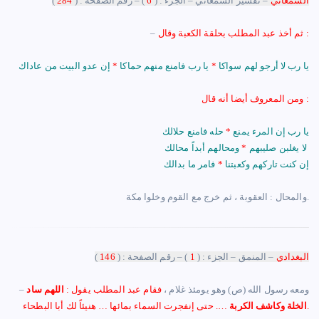
السمعاني
– تفسير السمعاني – الجزء : (
6
) – رقم الصفحة : (
284
)
‏ثم أخذ عبد المطلب بحلقة الكعبة وقال :
–
يا رب لا أرجو لهم سواكا
*
يا رب فامنع منهم حماكا
*
إن عدو البيت من عاداك
ومن المعروف أيضا أنه قال :
يا رب إن المرء يمنع
*
حله فامنع حلالك
ومحالهم أبداً محالك
لا يغلبن صليبهم
*
إن كنت تاركهم وكعبتنا
*
فامر ما بدالك
والمحال : العقوبة ، ثم خرج مع القوم وخلوا مكة.
البغدادي
– المنمق – الجزء : (
1
) – رقم الصفحة : (
146
)
– ‏ومعه رسول الله (ص) وهو يومئذ غلام ،
فقام عبد المطلب يقول :
اللهم ساد
…. حتى إنفجرت السماء بمائها … هنيئاً لك أبا البطحاء.
الخلة وكاشف الكربة