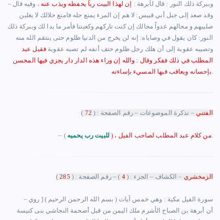
– ‏وببركة ذلك النور ‏:‏ قال لأبرهة‏ :‏
إن لهذا البيت رباً يحفظه ويذب عنه
، وفيه قال
وقد صعد إلى جبل أني قبيس‏:‏ لا هم إن المرء يمنع حله فامنع حلالك لا يغلبن
صليبهم و محالهم عدواً محالك إن كنت تاركهم وكعبتنا فأمر ما بدا لك وببركة ذلك
النور‏:‏ كان يقول في وصاياه‏:‏ إنه لن يخرج من الدنيا ظلوم حتى ينتقم الله منه
وتصيبه عقوبة إلى أن هلك رجل ظلوم حتف أنفه لم تصبه عقوبة
فقيل عبد
المطلب في ذلك ففكر وقال‏ :‏ والله إن وراء هذه الدار دار يجزي فيها المحسن
بإحسانه ويعاقب فيها المسيء بإساءته‏.
الفتني
– تذكرة الموضوعات – رقم الصفحة : (
72
)
) ، من كلام عبد المطلب لصاحب الفيل.
‏للبيت رب يحميه
– (
الزمخشري
– الكشاف – الجزء : (
4
) – رقم الصفحة : (
285
)
– ‏سورة الفيل مكية : وهي خمس آيات ( بسم الله الرحمن الرحيم ) [ روي
أن أبرهة بن الصباح الأشرم ملك اليمن من قبل أصحمة النجاشي بنى كنيسة