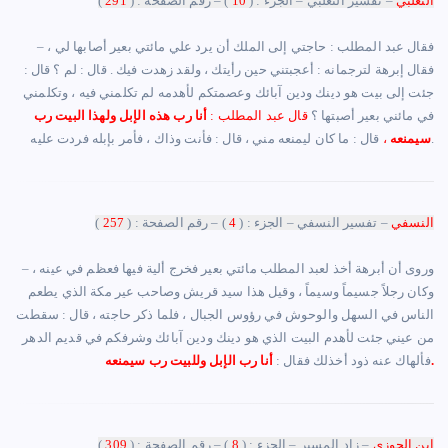
الثعلبي
– تفسير الثعلبي – الجزء : (
10
) – رقم الصفحة : (
291
)
– ‏فقال عبد المطلب : حاجتي إلى الملك أن يرد علي مائتي بعير أصابها لي ،
فقال إبرهة لترجمانه : أعجبتني حين رأيتك ، ولقد زهدت فيك . قال : لم ؟ قال :
جئت إلى بيت هو دينك ودين آبائك وعصمتكم لأهدمه لم تكلمني فيه ، وتكلمني
في مائني بعير أصبتها ؟
قال عبد المطلب :
أنا رب هذه الإبل ولهذا البيت رب
قال : ما كان ليمنعه مني ، قال : فأنت وذاك ، فأمر بإبله فردت عليه.
سيمنعه
،
النسفي
– تفسير النسفي – الجزء : (
4
) – رقم الصفحة : (
257
)
– وروى أن أبرهة أخذ لعبد المطلب مائتي بعير فخرج ألية فيها فعظم في عينه ،
وكان رجلاً جسيماً وسيماً ، وقيل هذا سيد قريش وصاحب عير مكة الذي يطعم
الناس في السهل والوحوش في رؤوس الجبال ، فلما ذكر حاجته ، قال : سقطت
من عيني جئت لأهدم البيت الذي هو دينك ودين آبائك وشرفكم في قديم الدهر
أنا رب الإبل وللبيت رب سيمنعه.
فألهاك عنه ذود أخذلك فقال :
إبن الجوزي
– زاد المسير – الجزء : (
8
) – رقم الصفحة : (
309
)