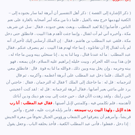
– ‏( ذكر الإشارة إلى القصة ) : ذكر أهل التفسير أن أبرهة لما سار بجنوده إلى
الكعبة ليهدمها خرج معه بالفيل ، فلما دنا من مكة أمر أصحابه بالغارة على نعم
الناس ، فأصابوا إبلا لعبد المطلب ، وبعث بعض جنوده ، فقال : سل عن شريف
مكة ، وأخبره أني لم آت لقتال ، وإنما جئت لأهدم هذا البيت ، فانطلق حتى دخل
مكة ، فلقي عبد المطلب بن هاشم ، فقال : إن الملك أرسلني إليك لأخبرك أنه
لم يأت لقتال إلا أن تقاتلوه ، إنما جاء لهدم هذا البيت ، ثم ينصرف عنكم ، فقال
عبد المطلب : ما له عندنا قتال ، وما لنا به يد ، إنا سنخلي بينه وبين ما جاء له ،
فإن هذا بيت الله الحرام ، وبيت خليله إبراهيم عليه السلام ، فإن يمنعه ، فهو
بيته وحرمه ، وإن يخل بينه وبين ذلك ، فوالله ما لنا به قوة . قال : فانطلق معي
إلى الملك ، فلما دخل عبد المطلب على أبرهة أعظمه ، وأكرمه ، ثم قال
لترجمانه : قل له : ما حاجتك إلى الملك ؟ فقال له الترجمان ، فقال : حاجتي أن
يرد علي مائتي بعير أصابها ، فقال أبرهة لترجمانه : قل له : لقد كنت أعجبتني
حين رأيتك ، ولقد زهدت الآن فيك ، حين جئت إلى بيت هو دينك ودين آبائك
لأهدمنه ، فلم تكلمني فيه ، وكلمتني لإبل أصبتها ،
فقال عبد المطلب : أنا رب
هذه الإبل ، ولهذا البيت رب سيمنعه
، فأمر بإبله فردت عليه ، فخرج ، وأخبر
قريشاً ، وأمرهم أن يتفرقوا في الشعاب ورؤوس الجبال تخوفاً من معرة الجيش
إذا دخل ، ففعلوا ، فأتى عبد المطلب الكعبة ، فأخذ بحلقه الباب ، وجعل يقول :