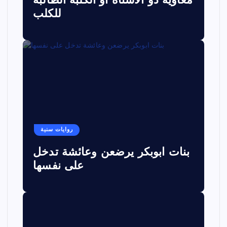
معاوية ذو الاستاه او الكلبة الطالبة
للكلب
روايات سنية
بنات ابوبكر يرضعن وعائشة تدخل
على نفسها