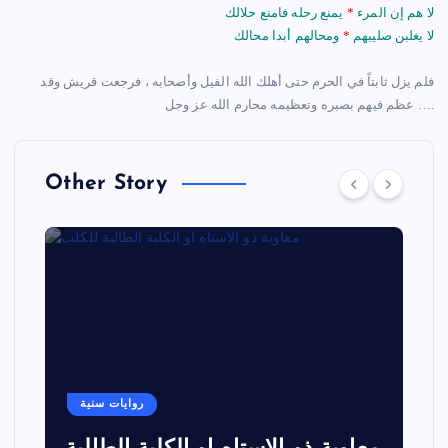
لا هم إن المرء
*
يمنع رحله فامنع حلالك
لا يغلبن صليبهم
*
ومحالهم أبدا محالك
فلم يزل ثابتاً في الحرم حتى أهلك الله الفيل وأصحابه ، فرجعت قريش وقد
عظم فيهم بصبره وتعظيمه محارم الله عز وجل ….
Other Story
روايات سنية