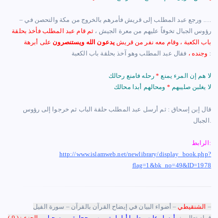
– ‏…. ورجع عبد المطلب إلى قريش فأمرهم بالخروج من مكة والتحصن في
رؤوس الجبال تخوفاً عليهم من معرة الجيش ،
ثم قام عبد المطلب فأخذ بحلقة
باب الكعبة ، وقام معه نفر من قريش
يدعون الله ويستنصرون
على أبرهة
فقال عبد المطلب وهو آخذ بحلقة باب الكعبة :
وجنده ،
لا هم إن المرء يمنع
*
رحله فامنع رحالك
لا يغلبن صليبهم
*
ومحالهم أبدا محالك
قال إبن إسحاق : ثم أرسل عبد المطلب حلقة الباب ثم خرجوا إلى رؤوس
الجبال.
الرابط:
http://www.islamweb.net/newlibrary/display_book.php?
flag=1&bk_no=49&ID=1978
– أضواء البيان في إيضاح القرآن بالقرآن – سورة الفيل –
الشنقيطي
قوله تعالى :
وأرسل عليهم طيرا أبابيل ترميهم بحجارة من سجيل
–
الجزء : ( 9 )