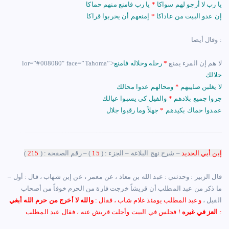
يا رب لا أرجو لهم سواكا
*
يا رب فامنع منهم حماكا
إن عدو البيت من عاداكا
*
إمنعهم أن يخربوا قراكا
وقال أيضا :
lor=”#008080″ face=”Tahoma”>لا هم إن المرء يمنع
*
رحله وحلاله فامنع
حلالك
لا يغلبن صليبهم
*
ومحالهم عدوا محالك
جروا جميع بلادهم
*
والفيل كي يسبوا عيالك
عمدوا حماك بكيدهم
*
جهلاً وما رقبوا جلال
إبن أبي الحديد
– شرح نهج البلاغة – الجزء : (
15
) – رقم الصفحة : (
215
)
– ‏قال الزبير : وحدثني : عبد الله بن معاذ ، عن معمر ، عن إبن شهاب ، قال : أول
ما ذكر من عبد المطلب أن قريشاً خرجت فارة من الحرم خوفاً من أصحاب
الفيل ،
وعبد المطلب يومئذ غلام شاب ، فقال :
والله لا أخرج من حرم الله أبغي
! فجلس في البيت وأجلت قريش عنه ، فقال عبد المطلب :
العز في غيره