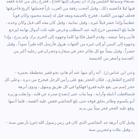
بصنعاء وسماها القليس وأراد أن يصرف إليها الحاج ، فخرج رجل من كنانة فقعد
فيها ليلا فأغضبه ذلك ، وقيل أججت رفقة من العرب ناراً فحملتها الريح فأحرقتها
فحلف ليهدمن الكعبة ، فخرج بالحبشة ومعه فيل له إسمه محمود وكان قوياً
عظيماً وإثنا عشر فيلاً غيره ، وقيل ثمانية ، وقيل كان معه ألف فيل وكان وحده ،
فلما بلغ المغمس خرج إليه عبد المطلب وعرض عليه ثلث أموال تهامة ليرجع
فأبى وعبأ جيشه ، وقدم الفيل فكانوا كلما وجهوه إلى الحرم برك ولم يبرح ، وإذا
وجهوه إلى اليمن أو إلى غيره من الجهات هرول فأرسل الله طيراً سوداً ، وقيل
خضراً ، وقيل بيضاً مع كل طائر حجر في منقاره وحجران في رجليه أكبر من
العدسة وأصغر من الحمصة.
– وعن ابن عباس (ر) : أنه رأى منها عند أم هانئ نحو قفيز مخططة بحمرة
كالجزع الظفاري ، فكان الحجر يقع على رأس الرجل فيخرج من دبره ، وعلى كل
حجر إسم من يقع عليه ففروا فهلكوا في كل طريق ومنهل ، ودوى أبرهة
فتساقطت أنامله وأرابه ، وما مات حتى إنصدع صدره عن قلبه ، وإنفلت وزيره
أبو يكسوم وطائر يحلق فوقه حتى بلغ النجاشي فقص عليه القصة ، فلما أتمها
وقع عليه الحجر فخر ميتاً بين يديه.
– وقيل كان أبرهة جد النجاشي الذي كان في زمن رسول الله (ص) بأربعين سنة
، وقيل بثلاث وعشرين سنة .