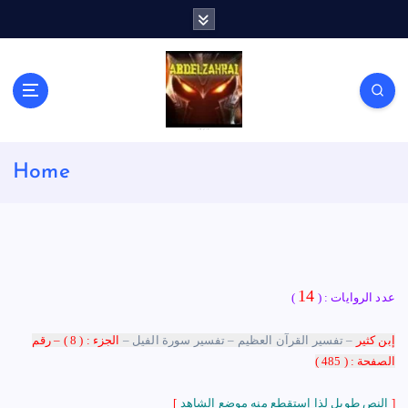
S
k
i
p
t
o
c
لكل باحث سني ومحاور شيعي
o
Home
n
t
e
n
t
14
عدد الروايات : (
)
إبن كثير
– تفسير القرآن العظيم – تفسير سورة الفيل –
الجزء : ( 8 ) – رقم
الصفحة : ( 485 )
]
النص طويل لذا إستقطع منه موضع الشاهد
[