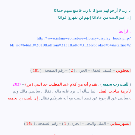
يا رب لا أرجو لهم سواكا يا رب فامنع منهم حماكا
إن عدو البيت من عاداكا إنهم لن يقهروا قواكا
الرابط:
http://www.islamweb.net/newlibrary/display_book.php?
bk_no=64&ID=2810&idfrom=3131&idto=3133&bookid=64&startno=2
العجلوني
– كشف الخفاء – الجزء : (
2
) – رقم الصفحة : (
181
)
– ‏(
للبيت رب يحميه
) :
تقدم أنه من كلام عبد المطلب جد النبي (ص)
2037
لأبرهة صاحب الفيل
، لما سأله أن يرد عليه ماله ، فقال : سألتني مالك ولم
إن للبيت ربا يحميه.
تسألني عن الرجوع عن قصد البيت مع أنه شرفكم فقال :
الشهرستاني
– الملل والنحل – الجزء : (
1
) – رقم الصفحة : (
149
)