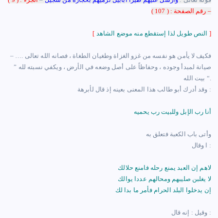
– رقم الصفحة : ( 107 )
]
النص طويل لذا إستقطع منه موضع الشاهد
[
– …. فكيف لا يأمن هو نفسه من غزو الغزاة وطغيان الطغاة ، فصانه الله تعالى
صيانة لمبدأ وجوده ، وحفاظاً على أصل وضعه في الأرض ، ويكفي نسبته لله ”
بيت الله “.
وقد أدرك أبو طالب هذا المعنى بعينه إذ قال لأبرهة :
أنا رب الإبل وللبيت رب يحميه
وأتى باب الكعبة فتعلق به
ا وقال :
لاهم إن العبد يمنع رحله فامنع حلالك
لا يغلبن صليبهم ومحالهم عددا يوالك
إن يدخلوا البلد الحرام فأمر ما بدا لك
وقيل : إنه قال :