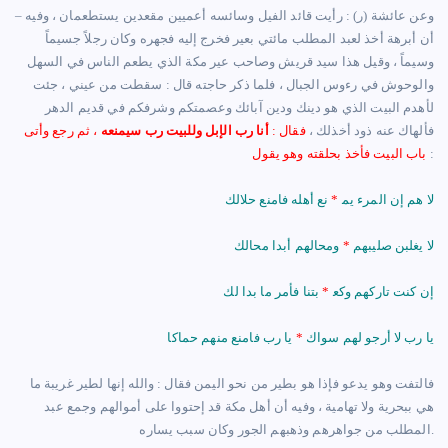
– وعن عائشة (ر) : رأيت قائد الفيل وسائسه أعميين مقعدين يستطعمان ، وفيه
أن أبرهة أخذ لعبد المطلب مائتي بعير فخرج إليه فجهره وكان رجلاً جسيماً
وسيماً ، وقيل هذا سيد قريش وصاحب عير مكة الذي يطعم الناس في السهل
والوحوش في رءوس الجبال ، فلما ذكر حاجته قال : سقطت من عيني ، جئت
لأهدم البيت الذي هو دينك ودين آبائك وعصمتكم وشرفكم في قديم الدهر
فألهاك عنه ذود أخذلك ،
فقال :
أنا رب الإبل وللبيت رب سيمنعه
، ثم رجع وأتى
:
باب البيت فأخذ بحلقته وهو يقول
لا هم إن المرء يم‍
*
نع أهله فامنع حلالك
لا يغلبن صليبهم
*
ومحالهم أبدا محالك
إن كنت تاركهم وكع‍
*
بتنا فأمر ما بدا لك
يا رب لا أرجو لهم سواك
*
يا رب فامنع منهم حماكا
فالتفت وهو يدعو فإذا هو بطير من نحو اليمن فقال : والله إنها لطير غريبة ما
هي ببحرية ولا تهامية ، وفيه أن أهل مكة قد إحتووا على أموالهم وجمع عبد
المطلب من جواهرهم وذهبهم الجور وكان سبب يساره.