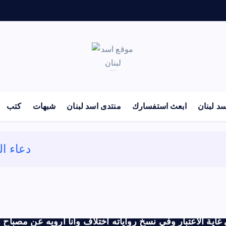
لكل باحث سني ومحاور شيعي
د لبنان
ابعث استفسارك
منتدى اسد لبنان
شبهات
كتب
دعاء ا
 غاية الاعتبار وفي نسخ رواياته اختلاف وأنا أرويه عن مصباح 