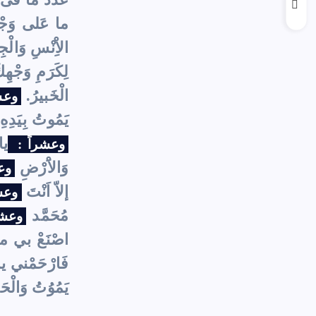
ما عَلى وَجْهِ 
الاِْنْسِ وَالْج
لِكَرَمِ وَجْهِك
الْخَبيرُ.
وعشر
يَمُوتُ بِيَدِه
يا
وعشراً :
وَالاَْرْضِ
وع
إلاّ اَنْتَ
وعش
مُحَمَّد
وعشر
اصْنَعْ بي ما اَ
فَارْحَمْني يا 
يَمُوُتُ وَالْحَم