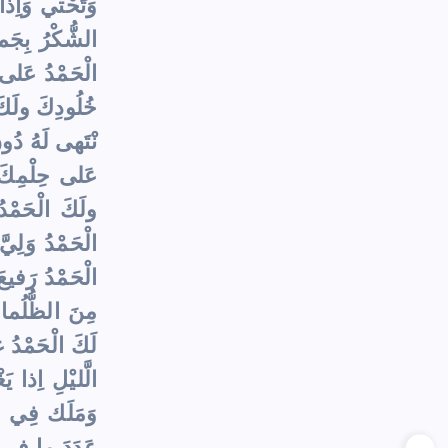
وَتَحْتي وَاِذا 
الشُّكْرُ بِجَم
الْحَمْدُ عَلى 
خُلُودِكَ ولَكَ
نْتَهى لَهُ دُو
عَلى حِلْمِكَ ب
ولَكَ الْحَمْدُ 
الْحَمْدُ وَلِيّ
الْحَمْدُ رَفي
مِنَ الظُّلُما
لَكَ الْحَمْدُ غ
الَّليْلِ اِذا 
وَمَلَك فِي ال
عَدَدَ ما فى جَ