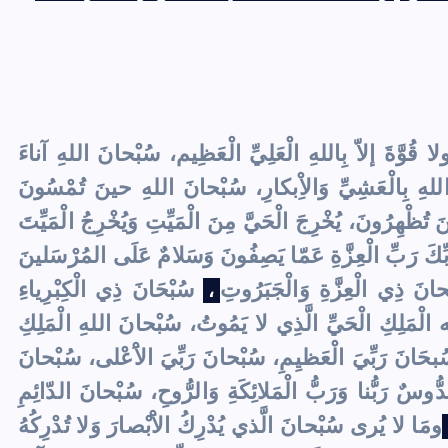
لا قُوَّةَ إلاّ بِاللهِ الْعَلِيِّ الْعَظِيم، سُبْحانَ اللهِ آناءَ
اللهِ بِالْعَشِيِّ وَالاِْبكارِ، سُبْحانَ اللهِ حينَ تُمْسُونَ
ظْهِرُونَ، يُخْرِجَ الْحَيَّ مِنَ الْمَيِّتِ وَيُخْرِجُ الْمَيِّتَ
بِّكَ رَبِّ الْعِزَّةِ عَمّا يَصِفُونَ وَسَلامٌ عَلَى المُرْسَلينَ
انَ ذِي الْعِزَّةِ وَالْجَبَرُوتِ
سُبْحَانَ ذِي الْكِبْرِياءِ
،
ه الْمَلِكِ الْحَيِّ الَّذِي لا يَمُوتُ، سُبْحانَ اللهِ الْمَلِكِ
سُبحَانَ رَبِّيَ الْعَظيِمِ، سُبْحانَ رَبِّيَ الاَْعْلى، سُبْحانَ
ُّوسٌ رَبُّنا وَرَبُّ الْمَلائِكَةِ وَالرُّوحِ، سُبْحانَ الدّائِمِ
ومَا لا يُرى سُبْحانَ الَّذي يُدْرِكُ الاَْبْصارَ وَلا تُدْرِكُهُ