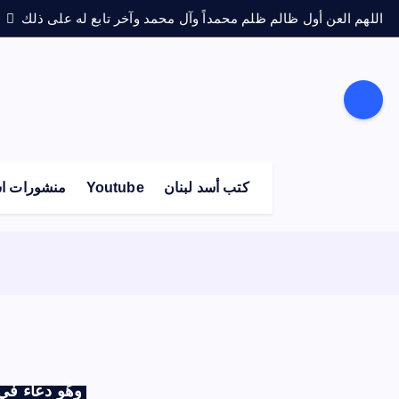
اللهم العن أول ظالم ظلم محمداً وآل محمد وآخر تابع له على ذلك
كتب أسد لبنان
Youtube
منشورات اس
وهُو دعاء في