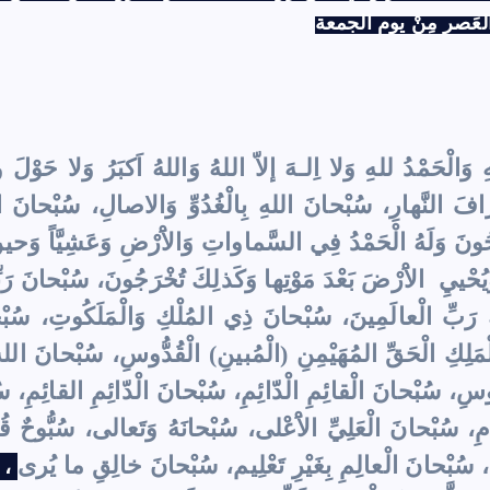
وَالْحَمْدُ للهِ وَلا اِلـهَ إلاّ اللهُ وَاللهُ اَكبَرُ وَلا حَوْلَ و
ْرافَ النَّهارِ، سُبْحانَ اللهِ بِالْغُدُوِّ وَالاصالِ، سُبْحانَ 
نَ وَلَهُ الْحَمْدُ فِي السَّماواتِ وَالاَْرْضِ وَعَشِيَّاً وَحينَ تُ
َيُحْييِ الاَْرْضَ بَعْدَ مَوْتِها وَكَذلِكَ تُخْرَجُونَ، سُبْحانَ رَ
ِ رَبِّ الْعالَمِينَ، سُبْحانَ ذِي المُلْكِ وَالْمَلَكُوتِ، سُبْح
لْمَلِكِ الْحَقِّ المُهَيْمِنِ (الْمُبينِ) الْقُدُّوسِ، سُبْحانَ الل
ُّوسِ، سُبْحانَ الْقائِمِ الْدّائِمِ، سُبْحانَ الْدّائِمِ القائِمِ، 
ومِ، سُبْحانَ الْعَلِيِّ الاَْعْلى، سُبْحانَهُ وَتَعالى، سُبُّوحٌ قُد
لِ، سُبْحانَ الْعالِمِ بِغَيْرِ تَعْلِيم، سُبْحانَ خالِقِ ما يُرى
،