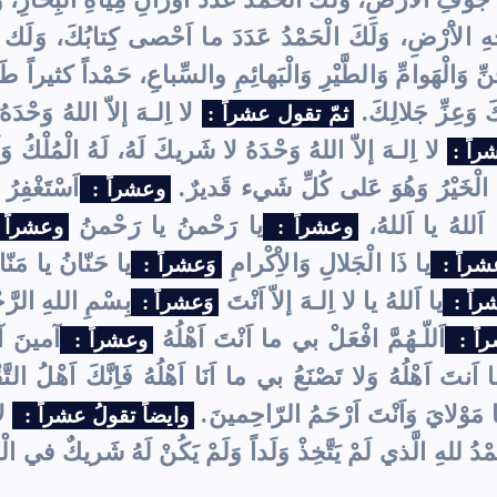
الاَْرْضِ، وَلَكَ الْحَمْدُ عَدَدَ ما اَحْصى كِتابُكَ، وَلَك الْ
ِنِّ وَالْهَوامِّ وَالطَّيْرِ وَالْبَهائِمِ والسِّباعِ، حَمْداً كثيراً ط
َ وَعِزِّ جَلالِكَ.
لا اِلـهَ إلاّ اللهُ وَحْدَه
ثمّ تقول عشراً :
لا اِلـهَ إلاّ اللهُ وَحْدَهُ لا شَريكَ لَهُ، لَهُ الْمُلْكُ 
اً :
ِ الْخَيْرُ وَهُوَ عَلى كُلِّ شَيء قَديرٌ.
اَسْتَغْفِرُ 
وعشراً :
 اَللهُ يا اَللهُ،
يا رَحْمنُ يا رَحْمنُ
وعشراً :
وعشراً
يا ذَا الْجَلالِ وَالاِْكْرامِ
يا حَنّانُ يا مَنّ
شراً :
وَعشراً :
يا اَللهُ يا لا اِلـهَ إلاّ اَنْتَ
بِسْمِ اللهِ الرَّ
راً :
وَعشراً :
اَللّـهُمَّ افْعَلْ بي ما اَنْتَ اَهْلُهُ
آمينَ 
اً :
وعشراً :
نتَ اَهْلُهُ وَلا تَصْنَعُ بي ما اَنَا اَهْلُهُ فَاِنَّكَ اَهْلُ التَّ
مَوْلايَ وَاَنْتَ اَرْحَمُ الرّاحِمينَ.
لا
وايضاً تقولُ عشراً :
ْدُ للهِ الَّذي لَمْ يَتَّخِذْ وَلَداً وَلَمْ يَكُنْ لَهُ شَريكٌ في الْمُلْ