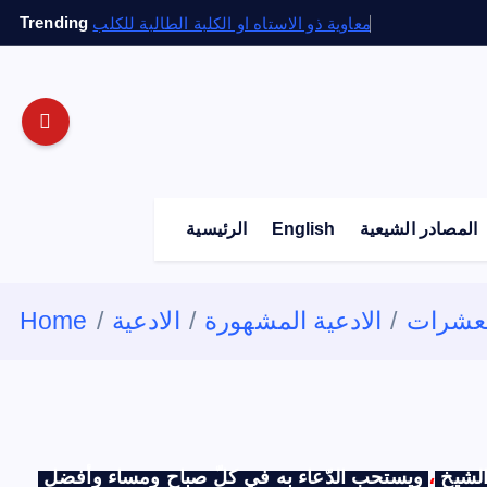
S
Trending
معاوية ذو الاستاه او الكلبة الطالبة للكلب
k
i
p
t
o
c
o
المصادر الشيعية
English
الرئيسية
n
t
e
لعشرات
الادعية المشهورة
الادعية
Home
n
t
الشيخ
،
ويستحب الدّعاء به في كلّ صباح ومساء وأفضل