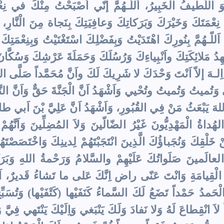
وَ اللَّطيفُ الْخَبِيرُ، اَللّـهُمَّ إنّي اَصْبَحْتُ مِنْكَ في نِ
َّ نِعْمَتَكَ وَخَيْرَكَ وَبَرَكاتِكَ وَعافِيَتِكَ بِنَجاة مِنَ الْنَّار
، اَللّـهُمَّ بِنُورِكَ اهْتَدَيْتُ وَبِفَضْلِكَ اسْتَغْنَيْتُ وَبِنِعْمَ
ِدُ مَلائِكَتِكَ واَنْبِياءِكَ وَرُسُلَكَ وَحَمَلَةَ عَرْشِكَ وَسُكَّ
اِلـهَ إلاّ اَنْتَ وَحْدَكَ لا شَرِيكَ لَكَ واَنَّ مُحَمَّداً صَلَّى ال
وَتُميتُ وَتُميتُ وتُحْيي وَاَشْهَدُ اَنَّ الْجَنَّةَ حَقٌّ وَاَنَّ النَّا
لهَ يَبْعَثُ مَنْ فِي القُبُورِ، وَاَشْهَدُ اَنَّ عَلِيَّ بْنَ اَبي طالِب
الهُداةُ الْمَهْدِيُّونَ غَيْرُ الضّالّينَ وَلاَ المُضِلِّينَ وَاَنَّهُ
ْ خَلْقِكَ وَنُجَباؤُكَ الَّذِينَ انْتَجَبْتَهُمْ لِدينِكَ وَاخْتَصَصْت
لعالَمينَ صَلَواتُكَ عَلَيْهِمْ والسَّلامُ وَرَحْمةُ اللهِ وَبَرَ
وْمَ الْقِيامَةِ وَانْتَ عَنّى راض اِنَّكَ عَلى ما تَشاءُ قَديرٌ، اَللّـ
 الْحَمدُ حَمْداً تَضَعُ لَكَ السَّماءُ كَنَفَيْها (كَتْفَيْها) وَتُسَبّ
ً لاَ انْقِطاعَ لَهُ وَلا نَفادَ وَلَكَ يَنْبَغي وَاِلَيْكَ يَنْتَهي فِ