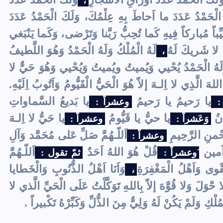
،
حَمْدُ عَدَدَ ما اَحاطَ بِهِ عِلْمُكَ، وَلَكَ الْحَمْدُ عَدَدَ
َيِّباً مُباركاً فِيهِ كَما تُحِبُّ رَبَّنا وَتَرْضى، وَكَما يَنْبَغي
ُ لا شَريكَ لَهُ
لَهُ الْمُلْكُ وَلَهُ الْحَمْدُ وَهُوَ اللَّطيفُ
،
وَلَهُ الْحَمْدُ يُحْيي وَيُميتُ ويُميتُ وَيُحْيي وَهُوَ حَيٌّ لا
اللهَ الَّذِي لا اِلـهَ إلاّ هُوَ الْحَيُّ الْقَيُّومُ وَاَتُوبُ اِلَيْهِ.
يا رَحيمُ يا رَحيمُ
يا بَديعُ السَّماواتِ
 :
وعشراً :
انُ
يا حيُّ يا قَيُّومُ
يا حَيُّ لا اِلـهَ
وَعَشراً :
وعشراً :
حْمنِ الرَّحِيمِ
اَللّـهُمَّ صَلِّ عَلى مُحَمَّد وَآلِ
وعشراً :
آمين
قُلْ هُوَ اللهُ اَحَدٌ
اَللّـهُمَّ
َوعشراً :
ثمّ تقول :
قْوى وَاَهْلُ الْمَغْفِرَةِ
وَاَنَا اَهْلُ الذُّنُوبِ وَالْخَطايا
،
 حَْوَلَ وَلا قُوَّهَ إلاّ بِاللهِ تَوَكَّلْتُ عَلَى الْحَيِّ الَّذي لا
كِ وَلَمْ يَكُنْ لَهُ وَلِيٌّ مِنَ الذُّلِّ وَكَبِّرْهُ تَكْبيراً .