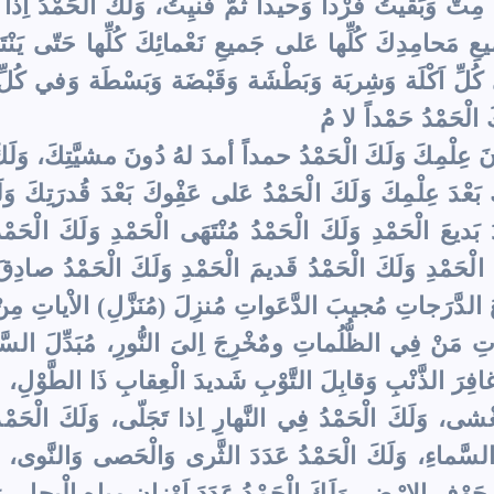
مِتُّ وَبَقيتُ فَرْداً وَحيداً ثُمَّ فَنيِتُ، وَلَكَ الْحَمْدُ اِذا ن
يعِ مَحامِدِكَ كُلِّها عَلى جَميعِ نَعْمائِكَ كُلِّها حَتّى يَنْتَه
كُلِّ اَكْلَة وَشِربَة وَبَطْشَة وَقَبْضَة وَبَسْطَة وَفي كُلِّ مَ
 الْحَمْدُ حَمْداً لا مُ
نَ عِلْمِكَ وَلَكَ الْحَمْدُ حمداً أمدَ لهُ دُونَ مشيَّتِكَ، وَلَ
َعْدَ عِلْمِكَ وَلَكَ الْحَمْدُ عَلى عَفِْوكَ بَعْدَ قُدرَتِكَ وَلَ
بَديعَ الْحَمْدِ وَلَكَ الْحَمْدُ مُنْتَهَى الْحَمْدِ وَلَكَ الْحَمْد
َ الْحَمْدِ وَلَكَ الْحَمْدُ قَديمَ الْحَمْدِ وَلَكَ الْحَمْدُ صادِقَ
عَ الدَّرَجاتِ مُجيبَ الدَّعَواتِ مُنزِلَ (مُنَزَّلِ) الاْياتِ مِ
تِ مَنْ فِي الظُّلُماتِ ومٌخْرِجَ اِلىَ النُّورِ، مُبَدِّلَ الس
افِرَ الذَّنْبِ وَقابِلَ التَّوْبِ شَديدَ الْعِقابِ ذَا الطَّوْلِ، لا ا
يَغْشى، وَلَكَ الْحَمْدُ فِي النَّهارِ اِذا تَجَلّى، وَلَكَ الْحَمْ
سَّماءِ، وَلَكَ الْحَمْدُ عَدَدَ الثَّرى وَالْحَصى وَالنَّوى، وَ
وْفِ الارْضِ، وَلَكَ الْحَمْدُ عَدَدَ اَوْزانِ مِياهِ الْبِحارِ، وَل