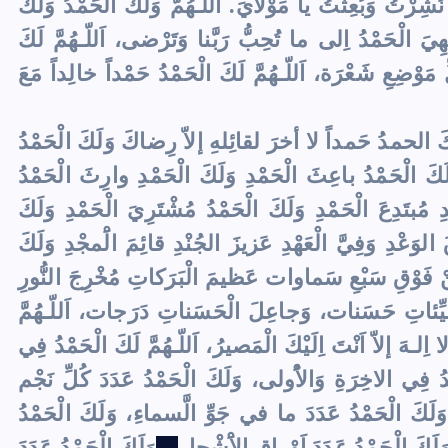
ُشِرْتُ وَبُعِثْتُ يا مَوْلايَ. اَللّـهُمَّ وَلَكَ الْحَمْدُ وَلَكَ
ِيَ الْحَمْدُ اِلى ما تُحِبُّ رَبَّنا وَتَرْضى، اَللّـهُمَّ لَكَ
وْضِعِ شَعْرَة، اَللّـهُمَّ لَكَ الْحَمْدُ حَمْداً خالِداً مَعَ
كَ الحمدُ حَمداً لا أخرَ لقائِلهِ إلاّ رِضاكَ وَلَكَ الْحَمْدُ
كَ الْحَمْدُ باعِثَ الْحَمْدِ وَلَكَ الْحَمْدِ وارِثَ الْحَمْدُ
ِ مُبتَدِعَ الْحَمْدِ وَلَكَ الْحَمْدُ مُشْتَرِيَ الْحَمْدِ وَلَكَ
 الوَعْدِ وَفِيَّ الْعَهْدِ عَزيزَ الجُنْدِ قائِمَ الَْمجْدِ وَلَكَ
نْ فَوْقِ سَبْعِ سَماوات عَظيمَ الْبَرَكاتِ مُخْرِجَ النُّورِ
َّيِّئاتِ حَسَنات، وَجاعِلَ الْحَسَناتِ دَرَجات، اَللّـهُمَّ
ِلـهَ إلاّ اَنْتَ اِلَيْكَ الْمَصيرُ، اَللّـهُمَّ لَكَ الْحَمْدُ فِي
دُ فِي الاخِرَةِ وَالاُْولى، وَلَكَ الْحَمْدُ عَدَدَ كُلِّ نَجْم
لَكَ الْحَمْدُ عَدَدَ ما في جَوِّ الَّسماءِ، وَلَكَ الْحَمْدُ
َكَ الْحَمْدُ عَدَدَ اَوْراقِ الاَْشْجارِ
وَلَكَ الْحَمْدُ عَدَدَ