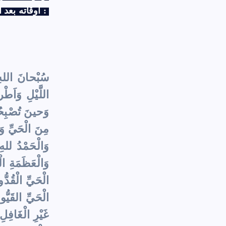
أوقاته بعد العَصر مِنْ يوم الجمعة :
سُبْحانَ اللهِ 
اللَّيْلِ وَاَط
وَحينَ تُصْبِحُو
مِنَ الْحَيِّ و
وَالْحَمْدُ لله
وَالْعَظَمَةِ ا
الْحَيِّ الْقُد
الْحَيِّ القَيُّ
غَيْرِ الْغَافِ