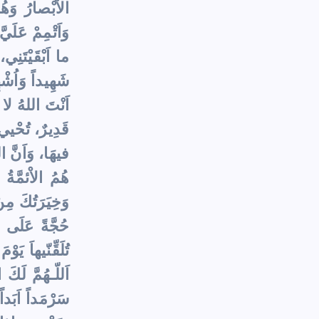
الاْبْصارُ وَهُ
وَاَتْمِمْ عَلَي
ما اَبْقَيْتَنِي
شَهِيداً وَاُشْه
اَنْتَ اللهُ لا 
قَدِيرٌ، تُحْيي 
فيهَا، وَاَنَّ ال
هُمُ الاْئمَّةُ 
وَخِيَرَتُكَ مِن
حُجَّةً عَلَى ا
تُلَقِّنّيهاَ يَ
اَللّـهُمَّ لَكَ
سَرْمَداً اَبَدا