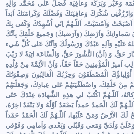
عْمَة وَخَيْر وَبَرَكَة وَعافِيَة فَصَلِّ عَلى مُحَمَّد وَآلِهِ
ِ، وَارْزُقْنِي شُكْرَكَ وَعافِيَتَكَ وَفَضْلَكَ وَكَرامَتَكَ اَبَداً
تِكَ اَصْبَحْتُ وَاَمْسَيْتُ، اَللّـهُمَّ اِنّي اُشْهِدُكَ وَكَفى بِكَ
انَ سَماواتِكَ وَاَرْضِكَ (وَاَرَضيكَ) وَجَميعَ خَلْقِكَ بِاَنَّكَ
لهُ عَلَيْهِ وَآلِهِ عَبْدُكَ وَرَسُولُكَ وَاَنَّكَ عَلى كُلِّ شَيء
رَ حَقٌّ، وَ (اَنَّ) النُّشُورَ حَقٌّ، وَالْسَّاعَهَ اتِيَةٌ لا رَيْبَ
 اَميرُ الْمُؤْمِنِينَ حَقّاً حَقّاً، وَاَنَّ الاْئِمَّةَ مِنْ وُلْدِهِ
مْ أَوْلِياؤٌكَ الْمُصْطَفَوْنَ وَحِزْبُكَ الْغالِبُونَ وَصِفْوَتُكَ
َهُمْ مِنْ خَلْقِكَ، واصْطَفْيَتَهُمْ عَلى عِبادِكَ، وَجَعَلْتَهُمْ
كاتُهُ، اَللّـهُمَّ اكْتُبْ لي هذِهِ الشَّهادَهَ عِنْدَكَ حَتّى
هُمَّ لَكَ الْحَمدُ حَمداً يَصْعَدُ اَوَّلُهُ وَلا يَنْفَدُ اخِرُهُ،
ِحُ لَكَ الاْرْضُ وَمَنْ عَلَيْها، اَللّـهُمَّ لَكَ الْحَمْدُ حَمْداً
يَّ وَعَلَيَّ وَلَدَيَّ وَمَعي وَقَبْلي وَبَعْدي وَاَمامِي وَفَوْقي