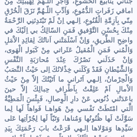
جَناني يَنابيعَ الخُشُوعِ، وَاَجْرِ اللّـهُمَّ لِهَيْبَتِكَ مِنْ
اماقي زَفَراتِ الدُّمُوعِ، وَاَدِّبِ اللّـهُمَّ نَزَقَ الْخُرْقِ
مِنّي بِاَزِمَّةِ الْقُنُوعِ، اِلـهي اِنْ لَمْ تَبْتَدِئنِي الرَّحْمَةُ
مِنْكَ بِحُسْنِ التَّوْفيقِ فَمَنِ السّالِكُ بي اِلَيْكَ في
واضِحِ الطَّريقِ، وَاِنْ اَسْلَمَتْني اَناتُكَ لِقائِدِ الاَْمَلِ
وَالْمُني فَمَنِ الْمُقيلُ عَثَراتي مِنْ كَبَواـِ الْهَوى،
وَاِنْ خَذَلَني نَصْرُكَ عِنْدَ مُحارَبَةِ النَّفْسِ
وَالشَّيْطانِ فَقَدْ وَكَلَني خِذْلانُكَ اِلى حَيْثُ النَّصَبُ
وَالْحِرْمانُ، اِلـهي اَتَراني ما اَتَيْتُكَ إلاّ مِنْ حَيْثُ
الاْمالِ اَمْ عَلِقْتُ بِاَطْرافِ حِبالِكَ إلاّ حينَ
باعَدَتْني ذُنُوبي عَنْ دارِ الْوِصالِ، فَبِئْسَ الْمَطِيَّةُ
الَّتي امْتَطَتْ نَفْسي مِنْ هَواهـا فَواهاً لَها لِما
سَوَّلَتْ لَها ظُنُونُها وَمُناها، وَتَبّاً لَها لِجُرْاَتِها عَلى
سَيِّدِها وَمَوْلاها اِلـهي قَرَعْتُ بابَ رَحْمَتِكَ بِيَدِ