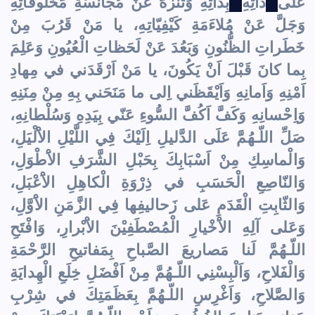
عَلى
ذاتِهِ
بِذاتِهِ وَتَنَزَّهَ عَنْ مُجانَسَةِ مَخْلُوقاتِهِ
وَجَلَّ عَنْ مُلاءَمَةِ كَيْفِيّاتِهِ، يا مَنْ قَرُبَ مِنْ
خَطَراتِ الظُّنُونِ وَبَعُدَ عَنْ لَحَظاتِ الْعُيُونِ وَعَلِمَ
بِما كانَ قَبْلَ اَنْ يَكُونَ، يا مَنْ اَرْقَدَني في مِهادِ
اَمْنِهِ وَاَمانِهِ وَاَيْقَظَني اِلى ما مَنَحَني بِهِ مِنْ مِنَنِهِ
وَاِحْسانِهِ وَكَفَّ اَكُفَّ السُّوءِ عَنّي بِيَدِهِ وَسُلْطانِهِ،
صَلِّ اللّـهُمَّ عَلَى الدَّليلِ اِلَيْكَ فِي اللَّيْلِ الاَْلْيَلِ،
وَالْماسِكِ مِنْ اَسْبَابِكَ بِحَبْلِ الشَّرَفِ الاَْطْوَلِ،
وَالنّاصِعِ الْحَسَبِ في ذِرْوَةِ الْكاهِلِ الاَْعْبَلِ،
وَالثّابِتِ الْقَدَمِ عَلى زَحاليفِها فِي الزَّمَنِ الاَْوَّلِ،
وَعَلى آلِهِ الاَْخْيارِ الْمُصْطَفِيْنَ الاَْبْرارِ، وَافْتَحِ
اللّـهُمَّ لَنا مَصاريعَ الصَّباحِ بِمَفاتيحِ الرَّحْمَةِ
وَالْفَلاحِ، وَاَلْبِسْنِي اللّـهُمَّ مِنْ اَفْضَلِ خِلَعِ الْهِدايَةِ
وَالصَّلاحِ، وَاَغْرِسِ اللّـهُمَّ بِعَظَمَتِكَ في شِرْبِ