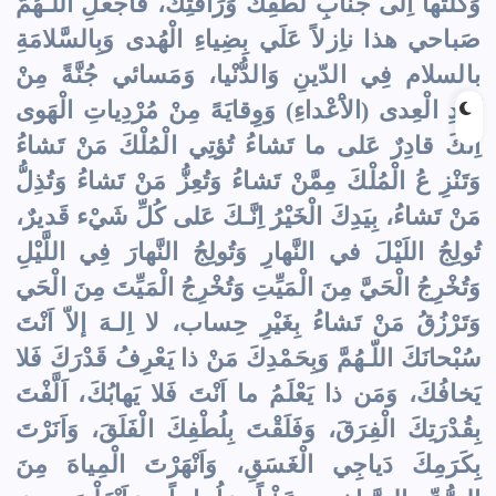
وَكَلْتُها اِلى جَنابِ لُطْفِكَ وَرَأفَتِكَ، فَاجْعَلِ اللّـهُمَّ
صَباحي هذا ناِزلاً عَلَي بِضِياءِ الْهُدى وَبِالسَّلامَةِ
بالسلام فِي الدّينِ وَالدُّنْيا، وَمَسائي جُنَّةً مِنْ
كَيْدِ الْعِدى (الاَْعْداءِ) وَوِقايَهً مِنْ مُرْدِياتِ الْهَوى
اِنَكَ قادِرٌ عَلى ما تَشاءُ تُؤتِي الْمُلْكَ مَنْ تَشاءُ
وَتَنْزِ عُ الْمُلْكَ مِمَّنْ تَشاءُ وَتُعِزُّ مَنْ تَشاءُ وَتُذِلُّ
مَنْ تَشاءُ، بِيَدِكَ الْخَيْرُ اِنَّـكَ عَلى كُلِّ شَيْء قَديرٌ،
تُولِجُ اللَيْلَ في النَّهارِ وَتُولِجُ النَّهارَ فِي اللَّيْلِ
وَتُخْرِجُ الْحَيَّ مِنَ الْمَيِّتِ وَتُخْرِجُ الْمَيِّتَ مِنَ الْحَي
وَتَرْزُقُ مَنْ تَشاءُ بِغَيْرِ حِساب، لا اِلـهَ إلاّ اَنْتَ
سُبْحانَكَ اللّـهُمَّ وَبِحَمْدِكَ مَنْ ذا يَعْرِفُ قَدْرَكَ فَلا
يَخافُكَ، وَمَن ذا يَعْلَمُ ما اَنْتَ فَلا يَهابُكَ، اَلَّفْتَ
بِقُدْرَتِكَ الْفِرَقَ، وَفَلَقْتَ بِلُطْفِكَ الْفَلَقَ، وَاَنَرْتَ
بِكَرَمِكَ دَياجِي الْغَسَقِ، وَاَنْهَرْتَ الْمِياهَ مِنَ