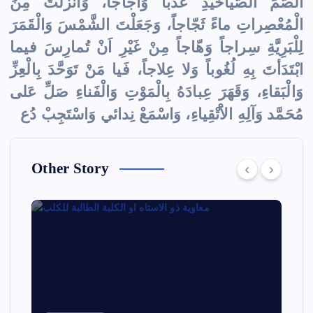
الصُّمِّ الصَّياخيدِ عَذْباً وَاُجاجاً، وَاَنْزَلْتَ مِنَ
الْمُعْصِراتِ ماءً ثَجّاجاً، وَجَعَلْتَ الشَّمْسَ وَالْقَمَرَ
لِلْبَرِيَّةِ سِراجاً وَهّاجاً مِنْ غَيْرِ اَنْ تُمارِسَ فيما
ابْتَدَأتَ بِهِ لُغُوباً وَلا عِلاجاً، فَيا مَنْ تَوَحَّدَ بِالْعِزِّ
وَالْبَقاءِ، وَقَهَرَ عِبادَهُ بِالْمَوْتِ وَالْفَناءِ صَلِّ عَلى
مُحَمَّد وَآلِهِ الاَْتْقِياءِ، وَاسْمَعْ نِدائي وَاسْتَجِبْ دُع
Other Story