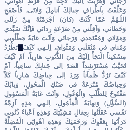
رَجائي وَهَرَبْتُ اِلَيْكَ لاجِئاً مِنْ فَرْطِ اَهْوائي،
وَعَلَّقْتُ بِاَطْرافِ حِبالِكَ اَنامِلَ وَلائى، فَاْصْفَحِ
اللّـهُمَّ عَمّا كُنْتُ (كانَ) اَجْرَمْتُهُ مِنْ زَلَلي
وَخَطائي، وَاَقِلْني مِنْ صَرْعَةِ رِدائي فَاِنَّكَ سَيِّدي
وَمَوْلاي وَمُعْتَمَدي وَرَجائي وَاَنْتَ غايَةُ مَطْلُوبي
وَمُناي في مُنْقَلَبي وَمَثْواىَ، اِلـهي كَيْفَ
تَطْرُدُ
مِسْكيناً الْتَجَأَ اِلَيْكَ مِنَ الذُّنُوبِ هارِباً، اَمْ كَيْفَ
تُخَيِّبُ مُسْتَرْشِداً قَصَدَ اِلى جَنابِكَ ساعِياً، اَمْ
كَيْفَ تَرُدُّ ظَمآناً وَرَدَ اِلى حِياضِكَ شارِباً كَلاّ
وَحِياضُكَ مُتْرَعَةٌ في ضَنْكِ الُْمحُولِ، وَبابُكَ
مَفْتُوحٌ لِلطَّلَبِ وَالْوُغُولِ، وَاَنْتَ غايَةُ الْمَسْؤولِ
(السُّؤْلِ) وَنِهايَةُ الْمَأمُولِ، اِلـهي هذِهِ اَزِمَّةُ
نَفْسي عَقَلْتُها بِعِقالِ مَشِيَّتِكَ وَهذِهِ اَعْباءُ ذُنُوبي
دَرَأتُها بِعَفْوِكَ وَرَحْمَتِكَ وَهذِهِ اَهْوائِي الْمُضِلَّةُ