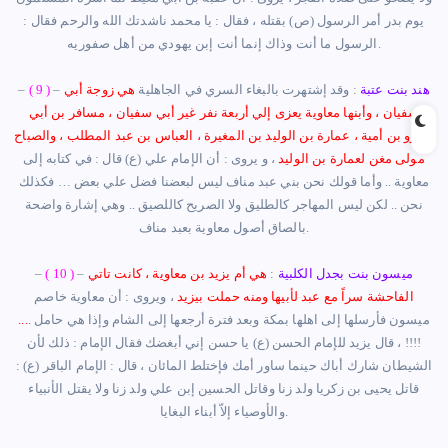
يوم بدر
أ
مر الرسول (ص)
بقتله ، فقال : يا محمد ناشدتك الله والرحم فقال :
صفوريه.
الرسول ما أنت وذاك
إ
نما أنت
إبن
يهودي من
أهل
هند بنت عتبة
:
وقد
إ
شتهرت بالبغاء السري في الجاهلية
هي زوجة
أ
بي
–
( 9 )
–
سفيان ، وأبنها معاوية يعزى
إ
لي
أربعة
نفر غير
أ
بي سفيان ، مسافر بن
أ
بي
عمرو بن
أمية
، عمارة بن الوليد بن المغيرة ، العباس بن عبد المطلب ، والصباح
مولى مغن لعمارة بن الوليد
، و
يروى : أن الإمام علي (ع) قال : في كتابه إلى
معاوية .. وأما قولك نحن بني عبد مناف ليس لبعضنا فضل علي بعض … فكذلك
نحن .. لكن ليس المهاجر كالطليق ولا الصريح كاللصيق .. وهي
إشارة
واضحة
معاوية بعبد مناف.
بالصاق
أصول
ميسون بنت بجدل الكلبية
:
هي
أ
م يزيد بن معاوية ، كانت تاتي
–
( 10 )
–
الفاحشة سراً مع عبد
لأ
بيها ومنه حملت بيزيد
، ويروى : أن معاوية خاصم
ميسون فأرسلها إلى اهلها بمكة وبعد فترة
أ
رجعها إلى الشام وإذا هي حامل .
..
.
!!!!
،
قال يزيد للإمام الحسن (ع) يا حسن
إ
ني
أ
بغضك
فقال الإمام
:
ذلك
لأن
الشيطان شارك
أ
باك حينما ساور
أ
مك فإختلط المائان
،
قال : الإمام الباقر (ع)
:
قاتل يحيى بن زكريا ولد زنا وقاتل الحسين
إبن
علي ولد زنا ولا يقتل الأنبياء
بناء البغايا.
والأوصياء إلاّ
أ