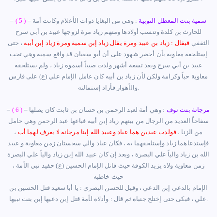
سمية بنت المعطل النوبية
:
وهي من البغايا ذوات الأعلام وكانت
أ
مة
–
( 5 )
–
للحارث بن كلدة وتنسب
أ
ولادها ومنهم زياد مرة لزوجها عبيد بن
أ
بي سرح
الثقفي
فيقال : زياد بن عبيد ومرة يقال زياد
إبن
سمية ومرة زياد
إبن أبي
ه
، حتى
إ
ستلحقه معاوية ب
أ
ن
أ
حضر شهود على أن
أبو
سفيان قد واقع سمية وهي تحت
عبيد بن
أ
بي سرح وبعد تسعة
أ
شهر ولدت صبياً
أ
سموه زياد
،
ولم يستلحقه
معاوية حباً وكرامة ولكن
لأن
زياد بن
أ
بيه كان عامل الإمام علي (ع) على فارس
ستمالته.
وا
لأ
هواز فأراد
إ
مرجانة بنت نوف
:
وهي
أ
مة لعبد الرحمن بن حسان بن ثابت كان يصلها
–
( 6 )
–
سفاحاً العديد من الرجال من بينهم زياد
إبن أبي
ه فباعها عبد الرحمن وهي حامل
من الزنا ،
فولدت عبدين هما عباد وعبيد الله
إبنا
مرجانة لا يعرف لهما
أ
ب
،
فإستدعاهما زياد و
إ
ستلحقهما به ، فكان عباد والي سجستان زمن معاوية و عبيد
الله بن زياد والياً علي البصرة
،
وبعد
إ
ن كان عبيد الله
إبن
زياد والياً علي البصرة
زمن معاوية ولاه يزيد الكوفة حيث قاتل الإمام الحسين (ع)
حفيد نبي الأمة
،
حيث خاطبه
الإمام بالدعي إبن الدعي
،
وقيل للحسن البصري : يا
أ
با سعيد قتل الحسين بن
.
علي ، فبكى حتى
إختلج
جنباه ثم قال :
وأذلاه لأمة قتل
إبن
دعيها
إبن
بنت نبيها