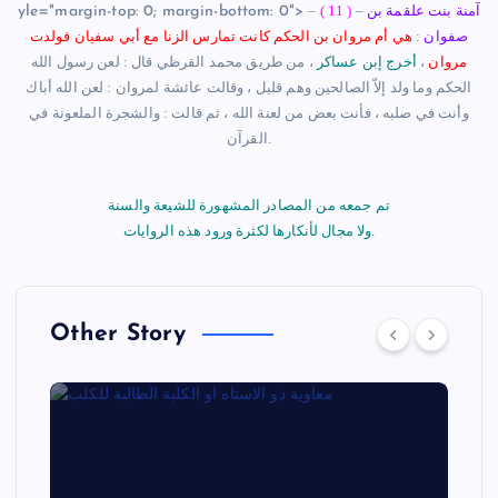
آ
منة بنت علقمة بن
–
( 11 )
–
yle="margin-top: 0; margin-bottom: 0">
صفوان
:
هي
أ
م مروان بن الحكم كانت
تمارس
الزنا مع
أ
بي سفيان فولدت
مروان
،
أخرج
إبن
عساكر
، من طريق محمد القرظي قال :
لعن رسول الله
الحكم وما ولد إلاّ الصالحين وهم قليل
، وقالت عائشة
لمروان : لعن الله
أ
باك
و
أنت
في صلبه ، فأنت بعض من لعنة الله ، ثم قالت : والشجرة الملعونة في
القرآن.
تم جمعه من المصادر المشهورة للشيعة والسنة
ولا مجال لأنكارها لكثرة ورود هذه الروايات.
Other Story