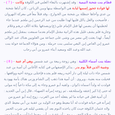
قطام بنت شحنة التيمية
:
وقد
إ
شتهرت بالبغاء العلني في الكوفة
وكانت
–
( 7 )
–
لها قوادة عجوز
إ
سمها لبابة
هي الواسطة بينها وبين الزبائن
، كان
أ
باها شحنة
بن عدي و
أ
خاها حنظلة بن شحنة من الخوارج
،
وقد قتلاً معاً في معركة النهروان
، فأصبحت والغل ياكل قلبها لهذا طلبت من عبد الرحمن
إبن
ملجم عندما جاء
لخطبتها
أ
ن يضمن لها قتل الإمام علي (ع) ويصدقها بثلاثة الآف درهم وغلام
وجارية فلم يشف غليل هذه الزانية مقتل الإمام بعدما سمعت بمقتل
إبن
ملجم
أيضاًً
، لهذا بعثت
إ
لي مصر من وشى على جماعة من العلويين هناك عند الوالى
عمرو إبن العاص
إبن
البغي سلمى بنت حرملة
، ومن هؤلاء الجماعة خولة بنت
بي رحاب.
عبد الله وعبد الله وسعيد
أ
بناء عمرو بن
أ
نضلة بنت
أسماء
الكلبية
:
وهي زوجة ربيعة بن عبد شمس
وهي
أ
م عتبة
–
( 8 )
–
وشيبة الذين قتلاً يوم بدر
،
يذكر الإصفهاني في كتابه ا
لأ
غاني
أ
ن
أمية
بن عبد
شمس جاء ذات ليلة
إ
لي دار
أخيه
ربيعه فلم يجده فإختلى بزوجة
أخيه
وواقعها
،
فحبلت منه بعتبة
،
ويروى : أن
أمية
هذا ذهب إلى الشام وزنى هناك ب
أ
مة يهودية
فولدت له ولداً اسماه ذكوان ، ولقبه أبو عمرو وجاء به إلى مكة داعياًً إنه مولى
له حتى إذا كبر
إعتق
ه و
إ
ستلحقه
، ثم زوجه
إمرأته
الصهباء
، قال إبن أبي الحديد :
أ
ن
أمية
فعل في حياته ما لم يفعله
أ
حد من العرب ، زوج
إبنه
أبو
عمرو من
إمرأته
في حياته فولدت له
أ
با معيط وهو جد الوليد بن عقبة بن
أ
بي معيط الذي
ولاه عثمان الكوفة حيث كان ياخذه النوم بعد
أ
ن يقضي ليلته في شرب الخمر
ولا يصحو على صلاة الفجر
،
يروى : أن عقبة بن
أ
بي معيط لما
أ
سره المسلمون