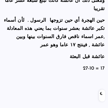
ومعنى ذلك أن عائشة كانت تبلغ سبعة عشر عاما
تقريبا
حين الهجرة أي حين تزوجها الرسول . لأن أسماء
تكبر عائشة بعشر سنوات
بما يعني هذه المعادلة
,عمر اسماء ناقص فارق السنوات بينها وبين
عائشة , فينتج ١٧ عاما وهو عمر
عائشة قبل البعثة
27-10 = 17