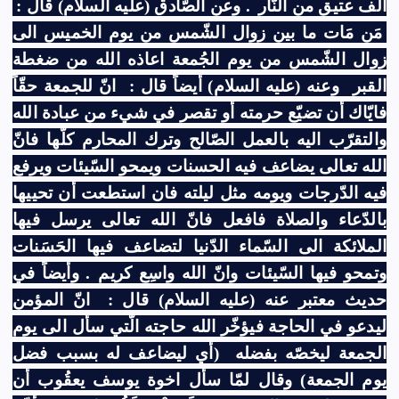
ألف عتيق من النّار
. وعن الصّادق (عليه السلام) قال :
مَن مَات ما بين زوال الشّمس من يوم الخميس الى
زوال الشّمس من يوم الجُمعة اعاذه الله من ضغطة
القبر
وعنه (عليه السلام) أيضاً قال :
انّ للجمعة حقّاً
فايّاك أن تضيّع حرمته أو تقصر في شيء من عبادة الله
والتقرّب اليه بالعمل الصّالح وترك المحارم كلّها فانّ
الله تعالى يضاعف فيه الحسنات ويمحو السّيئات ويرفع
فيه الدّرجات ويومه مثل ليلته فان استطعت أن تحييها
بالدّعاء والصلاة فافعل فانّ الله تعالى يرسل فيها
الملائكة الى السّماء الدّنيا لتضاعف فيها الحَسَنات
وتمحو فيها السّيئات وانّ الله واسِع كريم
. وأيضاً في
حديث معتبر عنه (عليه السلام) قال :
انّ المؤمن
ليدعو في الحاجة فيؤخّر الله حاجته الّتي سأل الى يوم
الجمعة ليخصّه بفضله
(أي ليضاعف له بسبب فضل
يوم الجمعة) وقال لمّا سأل اخوة يوسف يعقُوب أن