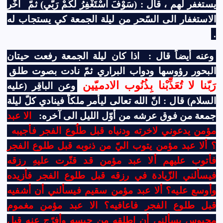
يستغفر لهم ، قال : (سَوْفَ اَسْتَغْفِرُ لَكُمْ رَبّي) ثمّ
أخّر
الاستغفار الى السّحر من ليلة الجمعة كي يستجاب له
.
وعنه أيضاً قال :
اذا كان ليلة الجمعة رفعت حيتان
البحور رؤوسها ودواب البراري ثمّ نادت بصوت طلق
رَبّنا لا تُعَذِّبْنا بِذُنُوب الادميّين
وعن الباقِر (عليه
السلام) قال : انّ الله تعالى ليأمر ملكاً فينادي كلّ ليلة
جمعة من فوق عرشه من أوّل الليل الى آخره:
الا عبد
مؤمن يدعوني لاخرته ودنياه قبل طلُوع الفجر فأجيبه
؟ ألا عبد مؤمن يتوب اليّ من ذنوبه قبل طلوع الفجر
فأتوب عليهم ألا عبد مؤمن قد قتّرت عليهِ رزقه
فيسألني الزّيادة في رزقه قبل طلوع الفجر فأزيده
وأوسع عليه؟ ألا عبد مؤمن سقيم فيسألني أن أشفيه
قبل طلوع الفجر فاعافيه؟ الا عبد مؤمن مغموم
محبوس يسألني أن اطلقه من حبسه وأفرّج عنه قبل