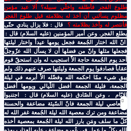
طلوع الفجر فأطلقه واخلّي سبيله؟ ألا عبد مؤمن
مظلوم يسألني أن آخذ له بظلامته قبل طلوع الفجر
فأنتصر له وآخذ بظلامته ؟
قال : فلا يزال ينادي حتّى
يطلع الفجر. وعن أمير المؤمنين (عليه السلام) قال :
انّ الله اختار الجُمعة فجعل يومها عيداً واختار ليلتها
فجعلها مثلها وانّ من فضلها أن لا يسأل الله عزّوجلّ
أحد يوم الجُمعة حاجة الاّ استجيب له وان استحقّ قوم
عقاباً فصادفوا يوم الجمعة وليلتها صرف عنهم ذلك ولم
يبق شيء ممّا احكمه الله وفضّله الاّ أبرمه في ليلة
الجمعة، فليلة الجمعة أفضل اللّيالي ويومها أفضل
الايّام
، وعن الصّادق (عليه السلام) قال :
اجتنبوا
المعاصي ليلة الجمعة فانّ السّيئة مضاعفة والحسنة
مضاعفة ومن ترك معصية الله ليلة الجُمعة غفر الله له
كلّ ما سلف ومَن بارز الله ليلة الجُمعة بمعصية أخذه
الله بكلّ ما عمل في عُمره وضاعف عليه العذاب بهذه