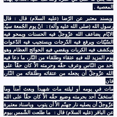
المعصية .
وبسند معتبر عن الرّضا (عليه السلام) قال : قال
رسول الله (صلى الله عليه وآله) :
انّ يوم الجُمعة سيّد
الايّام يضاعف الله عزّوجلّ فيه الحسنات ويمحو فيه
السّيّئات ويرفع فيه الدّرجات ويستجيب فيه الدّعوات
ويكشف فيه الكربات ويقضي فيهِ الحوائج العظام وهو
يوم المزيد لله فيهِ عتقاء وطلقاء من النّار، ما دعا فيه
أحد من النّاس وعرف حقّه وحرمته الاّ كان حقّاً على
الله عزّوجلّ أن يجعله من عتقائه وطُلقائه من النّار،
فان
مات في يومه أو ليلته مات شهيداً وبعث آمناً وما
استخفّ أحد بحرمته وضيع حقّه الاّ كان حقّاً على الله
عزّوجلّ أن يصليه نار جهنّم الاّ أن يتوب
وباسناد معتبرة
عن الباقر (عليه السلام) قال :
ما طلعت الشّمس بيوم