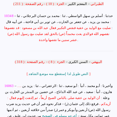
الطبراني
–
المعجم الكبير
–
الجزء : ( 10 )
–
رقم الصفحة : ( 211 )
م
– حدثنا : أسلم بن سهل الواسطي ، ثنا : محمد بن حسان البرجلاني ، ثنا
10348
: محمد بن يزيد ، عن جعفر بن الحارث ، عن ثوير بن أبي فاختة ، عن أبيه قال
:
صليت مع الوليد بن عقبة فنقص التكبير فقال عبد الله بن مسعود : قد نقصوها
نقصهم الله فوالذي بعث محمداًً (ص) بالحق لقد صليت مع رسول الله (ص)
.
عشر سنين ما نقصها واحدة
البيهقي
–
السنن الكبرى
–
الجزء : ( 8 )
–
رقم الصفحة : ( 318 )
]
النص طويل لذا إستقطع منه موضع الشاهد
[
وأخبرنا : أبو محمد ، أنبأ : أبو سعيد ، ثنا : الزعفراني ، ثنا : يزيد بن
….
–
16063
هارون ، أنبأ : سعيد ، عن عبد الله الداناج ، عن حضين بن المنذر بن الحارث بن
وعلة
:
أ
ن الوليد بن عقبة صلى بالناس الصبح أربعاًً ، ثم إلتفت إليهم فقال :
أزيدكم ،
فرفع ذلك إلى عثمان
(ر)
– فذكر نحوه غير أن في حديث يزيد ضرب
رسول الله
(ص)
أربعين وأبوبكر وعمر
(ر)
صدراًً من خلافته أربعين ، ثم أتمها
عمر ثمانين وكل سنة
–
أخرجه مسلم في الصحيح
من حديث إبن علية ، عن