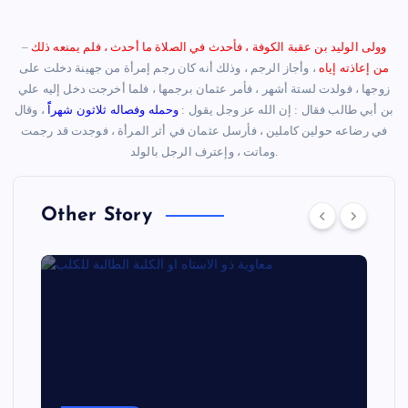
وولى الوليد بن عقبة الكوفة ، فأحدث في الصلاة ما أحدث ، فلم يمنعه ذلك
–
من إعاذته إياه
، وأجاز الرجم ، وذلك أنه كان رجم إمرأة من جهينة دخلت على
زوجها ، فولدت لستة أشهر ، فأمر عثمان برجمها ، فلما أخرجت دخل إليه علي
بن أبي طالب فقال : إن الله عز وجل يقول :
وحمله وفصاله ثلاثون شهراًً
، وقال
في رضاعه حولين كاملين ، فأرسل عثمان في أثر المرأة ، فوجدت قد رجمت
وماتت ، وإعترف الرجل بالولد.
Other Story