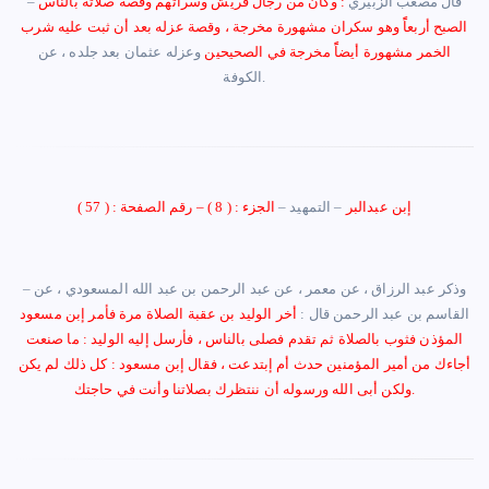
قال مصعب الزبيري
: وكان من رجال قريش وسراتهم وقصة صلاته بالناس
–
الصبح أربعاًً وهو سكران مشهورة مخرجة ، وقصة عزله بعد أن ثبت عليه شرب
الخمر مشهورة أيضاًً مخرجة في الصحيحين
وعزله عثمان بعد جلده ، عن
الكوفة.
إبن عبدالبر
–
التمهيد
–
الجزء : ( 8 )
–
رقم الصفحة : ( 57 )
وذكر عبد الرزاق ، عن معمر ، عن عبد الرحمن بن عبد الله المسعودي ، عن
–
القاسم بن عبد الرحمن قال :
أخر الوليد بن عقبة الصلاة مرة فأمر إبن مسعود
المؤذن فثوب بالصلاة ثم تقدم فصلى بالناس ، فأرسل إليه الوليد : ما صنعت
أجاءك من أمير المؤمنين حدث أم إبتدعت ، فقال إبن مسعود : كل ذلك لم يكن
.
ولكن أبى الله ورسوله أن ننتظرك بصلاتنا وأنت في حاجتك