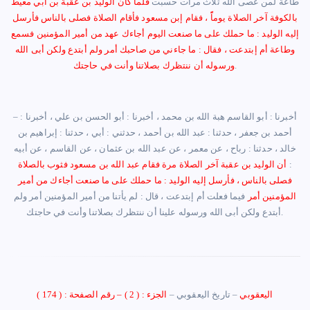
طاعة لمن عصى الله ثلاث مرات حسبت
فلما كان الوليد بن عقبة بن أبي معيط
بالكوفة آخر الصلاة يوماًً ، فقام إبن مسعود فأقام الصلاة فصلى بالناس فأرسل
إليه الوليد : ما حملك على ما صنعت اليوم أجاءك عهد من أمير المؤمنين فسمع
وطاعة أم إبتدعت ، فقال : ما جاءني من صاحبك أمر ولم أبتدع ولكن أبى الله
.
ورسوله أن ننتظرك بصلاتنا وأنت في حاجتك
أخبرنا : أبو القاسم هبة الله بن محمد ، أخبرنا : أبو الحسن بن علي ، أخبرنا :
–
أحمد بن جعفر ، حدثنا : عبد الله بن أحمد ، حدثني : أبي ، حدثنا : إبراهيم بن
خالد ، حدثنا : رباح ، عن معمر ، عن عبد الله بن عثمان ، عن القاسم ، عن أبيه
:
أن الوليد بن عقبة آخر الصلاة مرة فقام عبد الله بن مسعود فثوب بالصلاة
فصلى بالناس ، فأرسل إليه الوليد : ما حملك على ما صنعت أجاءك من أمير
المؤمنين أمر
فيما فعلت أم إبتدعت ، قال : لم يأتنا من أمير المؤمنين أمر ولم
.
أبتدع ولكن أبى الله ورسوله علينا أن ننتظرك بصلاتنا وأنت في حاجتك
اليعقوبي
–
تاريخ اليعقوبي
–
الجزء : ( 2 )
–
رقم الصفحة : ( 174 )