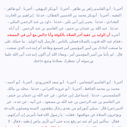
أخبرنا : أبو القاسم زاهر بن طاهر ، أخبرنا : أبوبكر البيهقي ، أخبرنا : أبو طاهر
–
الفقيه ، أخبرنا : أبوبكر محمد بن الحسين القطان ، حدثنا : إبراهيم بن الحارث
البغدادي ، حدثنا : يحيى إبن أبي بكير ، حدثنا : داود بن عبد الرحمن المكي ،
حدثنا : عبد الله بن عثمان بن حثيم ، عن القاسم بن عبد الرحمن : أن أباه
أخبره
أن الوليد بن عقبة آخر الصلاة بالكوفة وأنا جالس مع أبي في المسجد
،
فقام عبد الله فثوب بالصلاة فصلى بالناس ، فأرسل إليه الوليد : ما حملك على
ما صنعت أجاءك من أمير المؤمنين أمر فسمع وطاعة أم إبتدعت الذي صنعت ،
قال : لم يأتنا من أمير المؤمنين أمر ، ومعاذ الله أن أكون إبتدعت أبى الله علينا
.
ورسوله أن ننتظرك بصلاتنا ونتبع حاجتك
أخبرنا : أبو القاسم الشحامي ، أخبرنا : أبو سعد الجنزرودي ، أخبرنا : أبو أحمد
–
محمد بن محمد الحافظ ، أخبرنا : أبو عروبة الحراني ، حدثنا : مخلد بن مالك
السلمسيني ، حدثنا : إسماعيل إبن عياش ، عن عبد الله بن عثمان بن خيثم ،
عن القاسم بن عبد الرحمن بن عبد الله بن مسعود ، عن أبيه ، عن جده ، عن
النبي (ص) قال : سيلي أموركم من بعدي رجال يطفئون السنة ويعملون بالبدعة
ويؤخرون الصلاة عن مواقيتها ، فقلت : يا رسول الله فما تأمرني إن أدركتهم ،
فقال : سألني إبن أم عبد ثم رفع يديه حتى أني لأرى بياض إبطيه ، فقال : لا