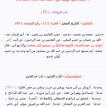
15
عدد الروايات : (
)
ا
البخاري
–
التاريخ الصغير
–
الجزء : ( 1 )
–
رقم الصفحة : ( 99 )
– حدثني
: مقدم بن محمد ، حدثني : عمي القاسم بن يحيى ، ثنا : أبو عثمان عبد
الله بن عثمان بن خثيم المكي ، عن القاسم بن عبد الرحمن ، عن أبيه
: أخر
الوليد بن عقبة الصلاة بالكوفة فانكفأ بن مسعود إلى مجلسه
وأنا مع أبي ، قال
شعبة : لم يسمع عبد الرحمن بن عبد الله بن مسعود من أبيه وحديث بن خثيم
.
أولى عندي
صحيح مسلم
–
كتاب الحدود
–
باب حد الخمر
وحدثنا : ‏ ‏أبوبكر بن أبي شيبة ‏ ‏وزهير بن حرب ‏ ‏وعلي بن حجر ‏ ‏قالوا : ،
–
1707
حدثنا : ‏ ‏إسماعيل وهو إبن علية ‏ ‏، عن ‏ ‏إبن أبي عروبة ‏ ‏، عن ‏ ‏عبد الله الداناج ‏ ‏ح ‏
‏، وحدثنا : ‏ ‏إسحق بن إبراهيم الحنظلي ‏ ‏واللفظ له ‏ ، أخبرنا : ‏ ‏يحيى بن حماد ‏ ،
حدثنا : ‏ ‏عبد العزيز بن المختار ‏ ، حدثنا : ‏ ‏عبد الله بن فيروز ‏ ‏مولى ‏ ‏إبن عامر