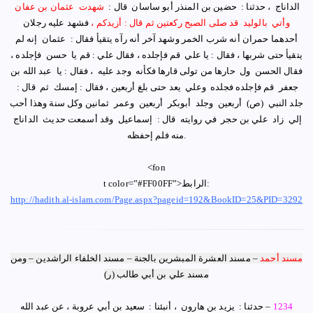
الداناج ‏ ، حدثنا : ‏ ‏حضين بن المنذر أبو ساسان ‏ ‏قال : ‏
‏شهدت ‏ ‏عثمان بن عفان ‏
‏وأتي ‏ ‏بالوليد ‏ ‏قد صلى الصبح ركعتين ثم قال : أزيدكم ،
فشهد عليه رجلان
أحدهما حمران أنه شرب الخمر وشهد آخر أنه رآه يتقيأ فقال : ‏ ‏عثمان ‏ ‏إنه لم
يتقيأ حتى شربها ، فقال : يا ‏علي ‏ ‏قم فإجلده ، فقال علي ‏: ‏قم يا ‏ ‏حسن ‏ ‏فإجلده ،
فقال الحسن ‏ ‏ول ‏ ‏حارها من تولى قارها فكأنه ‏ ‏وجد عليه ‏ ‏، فقال : يا ‏ ‏عبد الله بن
جعفر ‏ ‏قم فإجلده فجلده ‏ ‏وعلي ‏ ‏يعد حتى بلغ أربعين ، فقال : إمسك ‏ ‏ثم ‏ ‏قال : ‏
‏جلد النبي ‏ ‏
(ص)
‏ ‏أربعين ‏ ‏وجلد ‏ ‏أبوبكر ‏ ‏أربعين ‏ ‏وعمر ‏ ‏ثمانين وكل سنة وهذا أحب
إلي ‏ ‏زاد ‏ ‏علي بن حجر ‏ ‏في روايته ‏ ‏قال : ‏ ‏إسماعيل ‏ ‏وقد أسمعت حديث ‏ ‏الداناج ‏
.
‏منه فلم إحفظه
<fon
الرابط:
t color=”#FF00FF”>
http://hadith.al-islam.com/Page.aspx?pageid=192&BookID=25&PID=3292
مسند أحمد
–
مسند العشرة المبشرين بالجنة – مسند الخلفاء الراشدين
–
ومن
مسند علي بن أبي طالب (ر)
1234
–
حدثنا : ‏ ‏يزيد بن هارون ‏ ‏، أنبئنا : ‏ ‏سعيد بن أبي عروبة ‏‏، عن ‏عبد الله