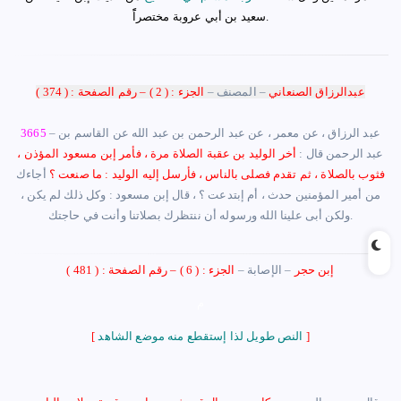
.
سعيد بن أبي عروبة مختصراًً
عبدالرزاق الصنعاني
–
المصنف
–
الجزء : ( 2 )
–
رقم الصفحة : ( 374 )
عبد الرزاق ، عن معمر ، عن عبد الرحمن بن عبد الله عن القاسم بن
–
3665
عبد الرحمن
قال :
أخر الوليد بن عقبة الصلاة مرة ، فأمر إبن مسعود المؤذن ،
فثوب بالصلاة ، ثم تقدم فصلى بالناس ، فأرسل إليه الوليد : ما صنعت ؟
أجاءك
من أمير المؤمنين حدث ، أم إبتدعت ؟ ، قال إبن مسعود : وكل ذلك لم يكن ،
.
ولكن أبى علينا الله ورسوله أن ننتظرك بصلاتنا وأنت في حاجتك
إبن حجر
–
الإصابة
–
الجزء : ( 6 ) – رقم الصفحة : ( 481 )
م
]
النص طويل لذا إستقطع منه موضع الشاهد
[