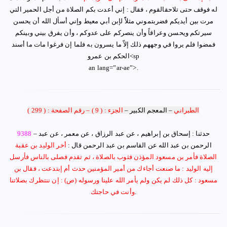
له فوقف حتى تلاحقالقوم ، فقال : إني أعدت بكم الصلاة من أجل الحمير التي
مرت بين أيديكم فضربتموني مثلاًً لإبن أبي معيط وإني أسأل الله أن يحسن
سيرتكم ويحسن وعراقاً وأن ينصركم على عدوكم ، وأن يفرق بيني وبينكم
فمضوا فلم يروا في وجههم ذلك إلاّ ما يسرون به فلما إن فرغوا مات ما أسند
الحكم بن عمرو<sp
an lang=”ar-ae”>.
الطبراني
–
المعجم الكبير
–
الجزء : ( 9 )
–
رقم الصفحة : ( 299 )
– حدثنا :
إسحاق بن إبراهيم ، عن عبد الرزاق ، عن معمر ، عن عبد
9388
الرحمن بن عبد الله عن القاسم بن عبد الرحمن قال :
أخر الوليد بن عقبة
الصلاة فأمر بن مسعود المؤذن فثوب بالصلاة ، ثم تقدم فصلى بالناس فأرسل
إليه الوليد : ما صنعت أجاءك من أمير المؤمنين حدث أم إبتدعت ، فقال بن
مسعود : كل ذلك لم يكن ولم يأمر الله علينا ورسوله (ص) : إن ننتظرك بصلاتنا
.
وأنت في حاجتك