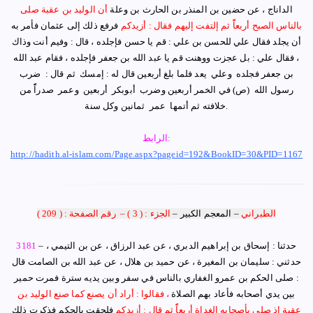
الداناج ‏، عن ‏حضين بن المنذر بن الحارث بن وعلة
‏أن ‏الوليد بن عقبة ‏صلى
بالناس الصبح أربعاًً ثم إلتفت إليهم فقال : أزيدكم
فرفع ذلك إلى ‏عثمان ‏فأمر به
أن يجلد فقال علي ‏للحسن بن علي ‏: قم يا ‏حسن ‏فإجلده ، قال : وفيم أنت وذاك
، فقال ‏علي ‏: بل
عجزت ووهنت قم يا ‏عبد الله بن جعفر ‏فإجلده ، فقام ‏‏عبد الله
بن جعفر ‏‏فجلده ‏ ‏وعلي ‏ ‏يعد فلما بلغ أربعين قال له :‏ ‏إمسك ‏ ‏ثم قال : ‏ ‏ضرب
رسول الله ‏
(ص)
‏ ‏في الخمر أربعين ‏وضرب ‏ ‏أبوبكر ‏ ‏أربعين ‏ ‏وعمر ‏ ‏صدراًً من
.
خلافته ثم أتمها ‏ ‏عمر ‏ ‏ثمانين وكل سنة
الرابط:
http://hadith.al-islam.com/Page.aspx?pageid=192&BookID=30&PID=1167
الطبراني
–
المعجم الكبير
–
الجزء : ( 3 )
–
رقم الصفحة : ( 209 )
– حدثنا : إسحاق بن إبراهيم الدبري ، عن عبد الرزاق ، عن بن التيمي ،
3181
حدثني : سليمان بن المغيرة ، عن حميد بن هلال ، عن عبد الله بن الصامت قال
:
صلى الحكم بن عمرو الغفاري بالناس في سفر وبين يديه سترة فمرت حمير
بين يدي أصحابه فأعاد بهم الصلاة
، فقالوا : أراد أن يصنع كما صنع الوليد بن
عقبة إذ صلى بأصحابه الغداة أربعاًً ثم قال : أزيدكم
فلحقت بالحكم فذكرت ذلك