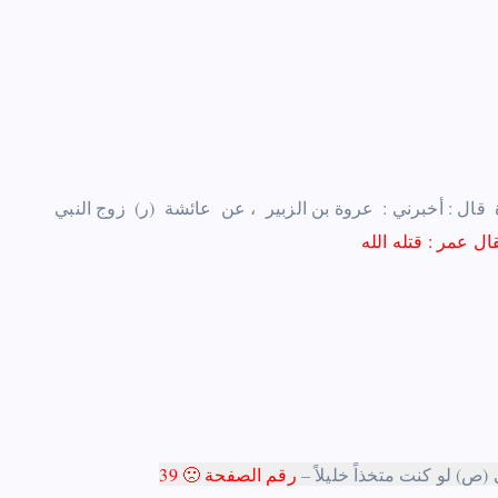
ال : أخبرني : ‏ ‏عروة بن الزبير ‏ ‏، عن ‏ ‏عائشة ‏ ‏(ر) ‏ ‏زوج النبي ‏
ال عمر :‏ ‏قتله الله
ص) لو كنت متخذاً خليلاً –
رقم الصفحة 🙁
39