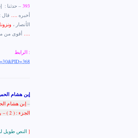
393
– حدثنا : ‏ ‏
‏أخبره
.
…
قال : 
‏الأنصار ‏
،
‏ونزونا
….
أقوى من مبايعة ‏ ‏أبي بكر ‏ ‏(ر) ‏ ‏خشينا إن فارقنا القوم ولم تكن بيعة أن يحدثوا بعدنا بيعة فإما إن نتابعهم على ما لا ‏ ‏نرضى
الرابط :
kID=30&PID=368
إبن هشام الحم
– السيرة النبوية – أمر سقيفة بني ساعدة – خطبة عمر عند بيعة أبي بكر –
إبن هشام الح
الجزء : ( 2 ) – رقم الصفحة : ( 660
]
النص طويل لذا إستقطع منه موضع الشاهد