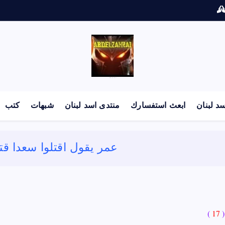
لكل باحث سني ومحاور شيعي
د لبنان
ابعث استفسارك
منتدى اسد لبنان
شبهات
كتب
عمر يقول اقتلوا سعدا قتل
(
17
)