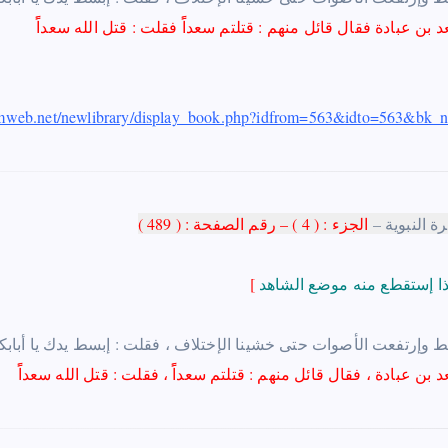
amweb.net/newlibrary/display_book.php?idfrom=563&idto=563&bk
ة النبوية –
الجزء : ( 4 ) – رقم الصفحة : ( 489
)
[
 اللغط وإرتفعت الأصوات حتى خشينا الإختلاف ، فقلت : إبسط يدك يا أبابك
د بن عبادة
،
فقال قائل منهم : قتلتم سعداًً
،
فقلت : قتل الله سعداًً