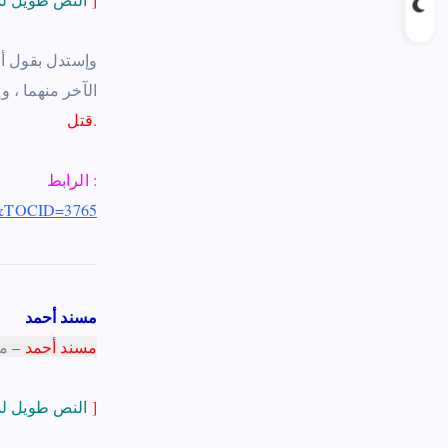
الآخر منهما ‏‏
،
وإ
.
قتل
الرابط :
33&TOCID=3765
مسند أحمد
مسند أحمد –
مس
]
النص طويل لذا إستقطع منه موضع الشاهد