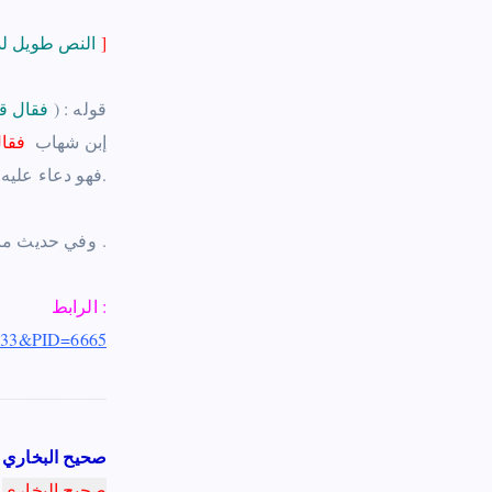
]
النص طويل لذا إستقطع منه موضع الشاهد
– قوله :‏ ( ‏
فقال قا
إبن شهاب ‏‏
فقال
فهو دعاء عليه ، وعلى الأول هو أخبار عن إهماله والإعراض عنه.
.
– وفي حديث م
الرابط :
D=33&PID=6665
صحيح البخاري
صحيح البخاري