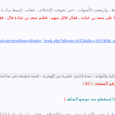
 اللغط ، وارتفعت الأصوات ، حتى تخوفت الإختلاف ، فقلت : إبسط يدك يا أ
ا على سعد بن عبادة
ـ
web.net/newlibrary/display_book.php?idfrom=1652&idto=1653&bk
)
[
 اللغط وإرتفعت الأصوات حتى خشينا الإختلاف
،
فقلت : إبسط يدك يا أبابكر