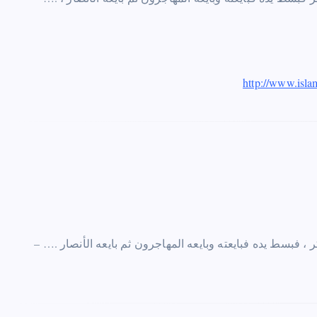
http://www.isl
ر
،
فبسط يده فبايعته وبايعه المهاجرون ثم بايعه الأنصار