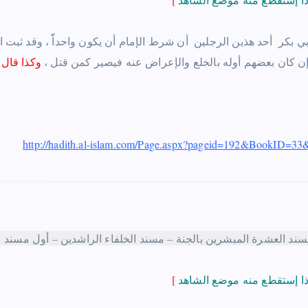
ن كان بعضهم أوله بالخلع والإعراض عنه فيصير كمن قتل‏
،
‏
وكذا قال
http://hadith.al-islam.com/Page.aspx?pageid=192&BookID=
ند العشرة المبشرين بالجنة – مسند الخلفاء الراشدين –
أول مسند ع
[