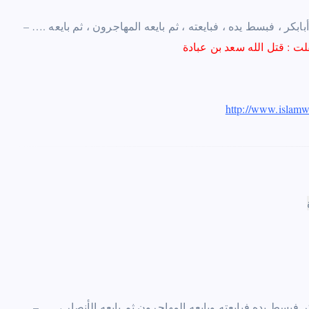
بابكر ، فبسط يده ، فبايعته
،
ثم بايعه المهاجرون
،
ثم بايعه
http://www.islam
 فبسط يده فبايعته وبايعه المهاجرون ثم بايعه الأنصار ،