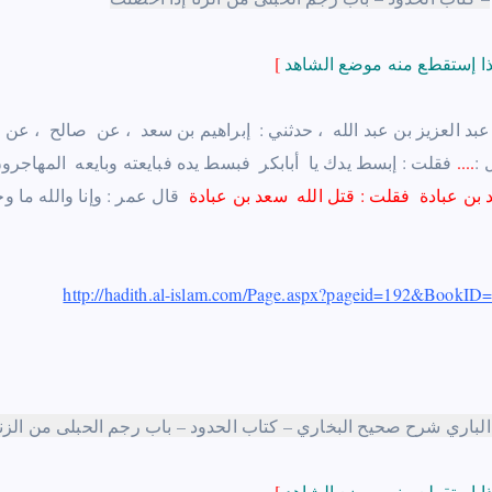
[
‏عبد العزيز بن عبد الله ‏ ‏، حدثني : ‏ ‏إبراهيم بن سعد ‏ ‏، عن ‏ ‏صالح ‏ ‏، ع
 :
.
..
.
فقلت : إبسط يدك يا ‏ ‏أبابكر ‏ ‏فبسط يده فبايعته وبايعه ‏ ‏المهاجرون ‏ 
د بن عبادة ‏ ‏فقلت : قتل الله ‏ ‏سعد بن عبادة ‏
‏قال عمر ‏
:
http://hadith.al-islam.com/Page.aspx?pageid=192&Book
الباري شرح صحيح البخاري – كتاب الحدود – باب رجم الحبلى من الزن
[