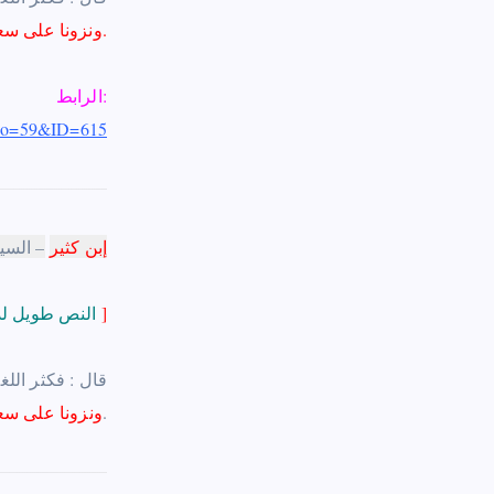
ونزونا على سعد بن عبادة فقال قائل منهم : قتلتم سعداًً فقلت : قتل الله سعداًً.
الرابط:
_no=59&ID=615
إبن كثير
– السير
]
النص طويل لذا إستقطع منه موضع الشاهد
– …. قال : فكثر
.
ونزونا على سع