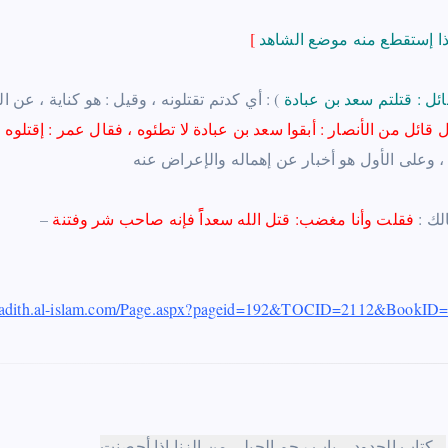
[
ئل ‏:‏ قتلتم سعد بن عبادة
) :‏ أي كدتم تقتلونه ، وقيل‏ :‏ هو كناية ، 
 قائل من الأنصار‏ :‏ أبقوا سعد بن عبادة لا تطئوه ، فقال عمر‏ :‏ إقتلوه قت
الك
:
‏‏
فقلت وأنا مغضب
:
قتل الله سعداًً فإنه صاحب شر وفتنة
/hadith.al-islam.com/Page.aspx?pageid=192&TOCID=2112&BookI
– كتاب الحدود – باب رجم الحبلى من الزنا إذا أحصنت