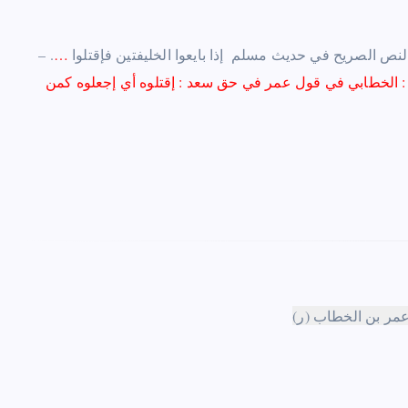
وإستدل بقول أبي بكر ‏‏ أحد هذين الرجلين ‏‏ أن شرط الإمام أن يكون واحداًً ، وقد ثبت النص الصريح في حديث مسلم ‏‏ إذا بايعوا الخليفتين فإقتلوا
…
– .
 : الخطابي في قول عمر في حق سعد
:
إقتلوه أي إجعلوه كمن
مر بن الخطاب (ر)