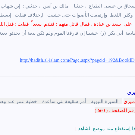
إسحاق بن عيسى الطباع ‏ ، حدثنا : ‏ ‏مالك بن أنس ‏ ‏، حدثني : ‏ ‏إبن شهاب ‏ 
وكثر ‏ ‏اللغط ‏ ‏وإرتفعت الأصوات حتى خشيت ‏ ‏الإختلاف فقلت : إبسط يدك يا
 ‏ ‏على ‏ ‏سعد بن عبادة
،
‏ ‏فقال قائل منهم : قتلتم ‏ ‏سعداًً ‏ ‏فقلت : قتل الله ‏ 
http://hadith.al-islam.com/Page.aspx?pageid=192&Boo
يري
ميري
)
[