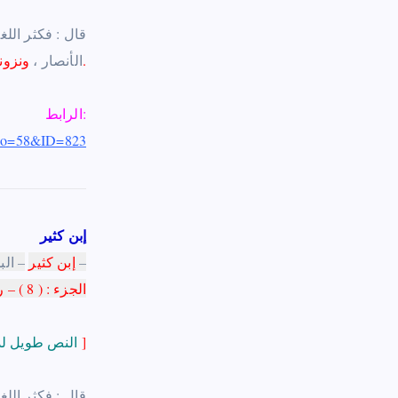
– …. قال : فكثر
فقال قائل منهم : قتلتم سعد بن عبادة قال : فقلت : قتل الله سعد بن عبادة.
الأنصار
،
ونزون
الرابط:
_no=58&ID=823
إبن كثير
– البداية والنهاية – سنة إحدى عشرة من الهجرة – قصة سقيفة بني ساعدة –
إبن كثير
الجزء : ( 8 ) – رقم الصفحة : ( 84
]
النص طويل لذا إستقطع منه موضع الشاهد
– …. قال : فكثر