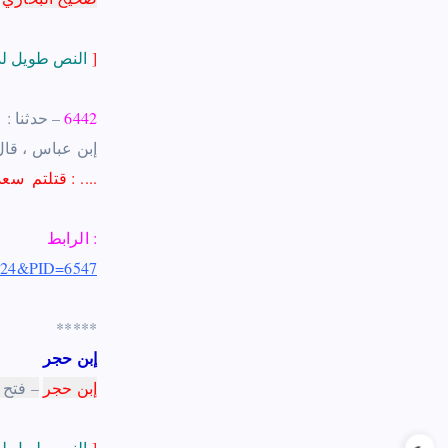
]
النص طويل لذا إستقطع منه موضع الشاهد
6442
– حدثنا : ‏ 
‏إبن عباس ، قال
..
..
‏وإنا والله ما وجدنا فيما حضرنا من أمر أقوى من مبايعة ‏ ‏أبي بكر
: قتلتم ‏ ‏سع
الرابط :
ID=24&PID=6547
*****
إبن حجر
إبن حجر
– فتح 
]
النص طويل لذا إستقطع منه موضع الشاهد