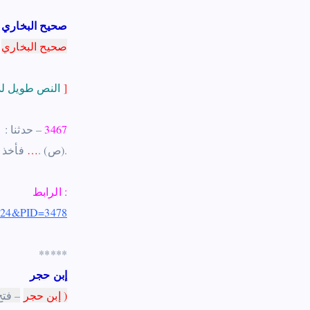
صحيح البخاري
صحيح البخاري
]
النص طويل لذا إستقطع منه موضع الشاهد
3467
– حدثنا : ‏ 
.
(ص)
.
…
‏فأخذ ‏
الرابط :
ID=24&PID=3478
*****
إبن حجر
)
إبن حجر
– فتح