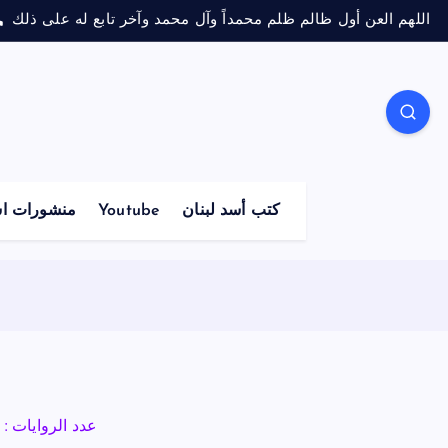
اللهم العن أول ظالم ظلم محمداً وآل محمد وآخر تابع له على ذلك
كتب أسد لبنان
Youtube
منشورات اس
عدد الروايات : 