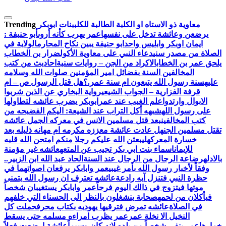
معاوية ذو الاستاه او الكلبة الطالبة للكلب
بنات ابوبكر
Trending
يرضعن وعائشة تدخل على نفسها
عمر يهرب كأنه أروى
أبو ‏حنيفة ‏:
‏ايمان ‏اوبكر ‏وابليس ‏واحد
ابو حنيفة يبين نكاح المحارم
الولاية في
الصلاة من مصدر سني
دعاء النبي على معاوية الأكول
ضرار بن الخطاب
يلحق عمر بن الخطاب
الاكراد من الجن – روايات سنية
احاديث من كتب
المخالفين السنة بفضائل امير المؤمنين صلوات الله وسلامه
عليه
سنة رسول الله يتبعون ام سنة عمر.؟
هل قتل الرسول ص – ام
قرفة الفزارية – الجواب الشيعي
رواية البخاري عن الذين شربوا
الابوال وارتدوا
علم الغيب عند عمر
ابوبكر يضرب عائشه لتطاولها
على رسول الله
شبهه أكل التراب عند الشيعة: اليكم الفضيحه من
كتب المخالفين
بعد قتل مسلمين الانس في معركه الجمل عائشه
تقتل مسلمين الجن
هل عادت عائشة معززه مكرمه ام مهانه ذليله بعد
خسارة المعركه
ليبعثن الله عليكم رجلا منكم امتحن الله قلبه
للإيمان
اسماء بنت ابي بكر تجيب عن المتعه
عائشه غير مؤمنة
بالادله
رضاعة الرجال من الرجال عند السنة
الحاد عبد الله ابن الزبير..
وفقاً لأخبار رسول الله بأمر غيبي
عمر وابابكر يرفعان اصواتهما في
حظرة النبي فتنزل آيه رادعة
عائشه تعترف ان رسول الله يتمنى
موتها فيتزوج في ذالك اليوم فرحاً
عمر وابابكر يستغيبان شخصاً
فيأكلان من لحمه
صحابة ينشغلون بالنظر الى الحسناء التي خلفهم
في الصلاة
عائشه تمرض فترقيها يهوديه بكتاب محرف
حملت كل
النخيل الا نخلة عمر
عمر يظرب امراءه مسلمه حتى يسقط
خمارها
عمر ينفي شخصاً من بلده لانه كان وسيماً
عائشة ارضعت فعلاً