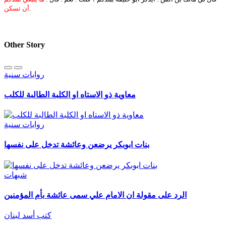
.
أن تسكن
Other Story
روايات سنية
معاوية ذو الاستاه او الكلبة الطالبة للكلب
روايات سنية
بنات ابوبكر يرضعن وعائشة تدخل على نفسها
شبهات
الرد على مقولة ان الامام علي سمى عائشة بأم المؤمنين
كتب أسد لبنان