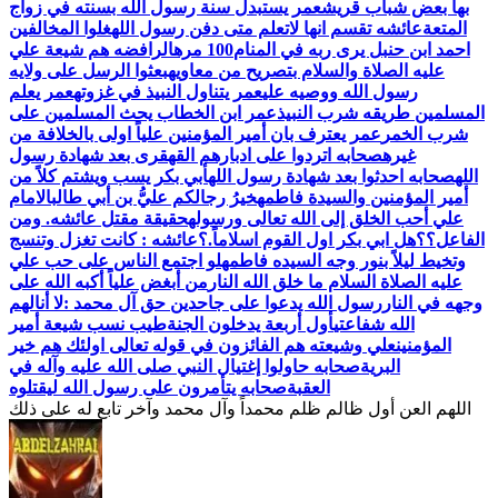
بها بعض شباب قريش
عمر يستبدل سنة رسول الله بسنته في زواج
المتعة
عائشه تقسم انها لاتعلم متى دفن رسول الله
غلوا المخالفين
احمد ابن حنبل يرى ربه في المنام100 مره
الرافضه هم شيعة علي
عليه الصلاة والسلام بتصريح من معاويه
بعثوا الرسل على ولايه
رسول الله ووصيه علي
عمر يتناول النبيذ في غزوته
عمر يعلم
المسلمين طريقه شرب النبيذ
عمر ابن الخطاب يحث المسلمين على
شرب الخمر
عمر يعترف بان أمير المؤمنين علياً اولى بالخلافة من
غيره
صحابه اتردوا على ادبارهم القهقرى بعد شهادة رسول
الله
صحابه احدثوا بعد شهادة رسول الله
أبي بكر يسب ويشتم كلاً من
أمير المؤمنين والسيدة فاطمه
خيرُ رجالكم عليُّ بن أبي طالب
الامام
علي أحب الخلق إلى الله تعالى ورسوله
حقيقة مقتل عائشه. ومن
الفاعل؟؟
هل ابي بكر اول القوم اسلاماً.؟
عائشه : كانت تغزل وتنسج
وتخيط ليلاً بنور وجه السيده فاطمه
لو اجتمع الناس على حب علي
عليه الصلاة السلام ما خلق الله النار
من أبغض علياً أكبه الله على
وجهه في النار
رسول الله يدعوا على جاحدين حق آل محمد :لا أنالهم
الله شفاعتي
أول أربعة يدخلون الجنة
طيب نسب شيعة أمير
المؤمنين
علي وشيعته هم الفائزون في قوله تعالى اولئك هم خير
البرية
صحابه حاولوا إغتيال النبي صلى الله عليه وآله في
العقبة
اللهم العن أول ظالم ظلم محمداً وآل محمد وآخر تابع له على ذلك