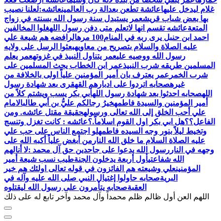
غلام ليدخل عليها
عائشة تطعن بعدالة رب العالمين
عائشه:لعلنا نصيب
بها بعض شباب قريش
عمر يستبدل سنة رسول الله بسنته في زواج
المتعة
عائشه تقسم انها لاتعلم متى دفن رسول الله
غلوا المخالفين
احمد ابن حنبل يرى ربه في المنام100 مره
الرافضه هم شيعة علي
عليه الصلاة والسلام بتصريح من معاويه
بعثوا الرسل على ولايه
رسول الله ووصيه علي
عمر يتناول النبيذ في غزوته
عمر يعلم
المسلمين طريقه شرب النبيذ
عمر ابن الخطاب يحث المسلمين على
شرب الخمر
عمر يعترف بان أمير المؤمنين علياً اولى بالخلافة من
غيره
صحابه اتردوا على ادبارهم القهقرى بعد شهادة رسول
الله
صحابه احدثوا بعد شهادة رسول الله
أبي بكر يسب ويشتم كلاً من
أمير المؤمنين والسيدة فاطمه
خيرُ رجالكم عليُّ بن أبي طالب
الامام
علي أحب الخلق إلى الله تعالى ورسوله
حقيقة مقتل عائشه. ومن
الفاعل؟؟
هل ابي بكر اول القوم اسلاماً.؟
عائشه : كانت تغزل وتنسج
وتخيط ليلاً بنور وجه السيده فاطمه
لو اجتمع الناس على حب علي
عليه الصلاة السلام ما خلق الله النار
من أبغض علياً أكبه الله على
وجهه في النار
رسول الله يدعوا على جاحدين حق آل محمد :لا أنالهم
الله شفاعتي
أول أربعة يدخلون الجنة
طيب نسب شيعة أمير
المؤمنين
علي وشيعته هم الفائزون في قوله تعالى اولئك هم خير
البرية
صحابه حاولوا إغتيال النبي صلى الله عليه وآله في
العقبة
اللهم العن أول ظالم ظلم محمداً وآل محمد وآخر تابع له على ذلك