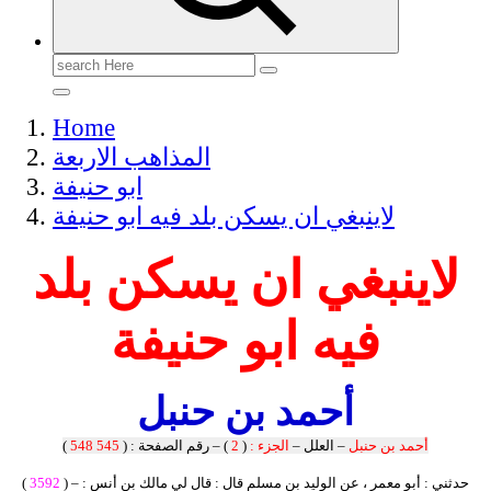
Search
for:
Home
المذاهب الاربعة
ابو حنيفة
لاينبغي ان يسكن بلد فيه ابو حنيفة
لاينبغي ان يسكن بلد
فيه ابو حنيفة
أحمد بن حنبل
أحمد بن حنبل
– العلل –
الجزء :
(
2
) – رقم الصفحة : (
545
548
)
) – حدثني : أبو معمر ، عن الوليد بن مسلم قال : قال لي مالك بن أنس :
3592
(