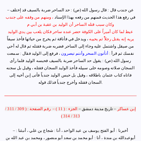
– عن
جندب قال : قال رسول الله (ص) : حد الساحر ضربة بالسيف قد إختلف
في رفع هذا الحديث فمنهم من رفعه بهذا الإسناد
، ومنهم من وقفه على جندب
وكان سبب قتله الساحر أن الوليد بن عقبة بن أبي م
عيط لما كان أميراً على الكوفة حضر عنده ساحر فكان يلعب بين يدي الوليد
يريه إنه يقتل رجلاًًً ثم يحييه
، ويدخل في فأناقة ثم يخرج من حيائها فأخذ سيفاً
من صيقل واشتمل عليه وجاء إلى الساحر فضربه ضربة فقتله ثم قال له أحي
نفسك ثم قرأ
:
أتأتون السحر وأنتم تبصرون
، فرفع إلى الوليد فقال : سمعت
رسول الله (ص) : يقول حد الساحر ضربة بالسيف فحبسه الوليد فلما رأى
السجان صلاته وصومه خلى سبيله فأخذ الوليد السجان فقتله ، وقيل بل سجنه
فاتاه كتاب عثمان باطلاقه ، وقيل بل حبس الوليد جندباً فأتى إبن أخيه إلى
.
السجان فقتله وأخرج جندباً فذلك قوله
إبن عساكر
–
تاريخ مدينة دمشق
–
الجزء : ( 11 )
–
رقم الصفحة : ( 309 / 311 /
313 / 314 )
أخبرنا : أبو الفتح يوسف بن عبد الواحد ، أنا : شجاع بن علي ، أنبئنا :
–
أبوعبدالله بن مندة ، أنا : أبو محمد بن سعد أبو منصور ، ومحمد بن عبد الله بن