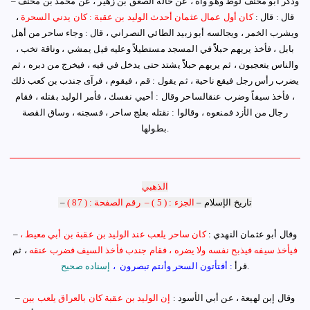
وذكر أبو مخنف لوط وهو واه ، عن خاله الصعق بن زهير ، عن محمد بن مخنف
–
قال : قال :
كان أول عمال عثمان أحدث الوليد بن عقبة : كان يدني السحرة
،
ويشرب الخمر ، ويجالسه أبو زبيد الطائي النصراني
،
قال : وجاء ساحر من أهل
بابل ، فأخذ يريهم حبلاًً في المسجد مستطيلاً
وعليه فيل يمشي ، وناقة تخب ،
والناس يتعجبون ، ثم يريهم حبلاًً يشتد حتى يدخل في فيه ، فيخرج من دبره ، ثم
يضرب رأس رجل فيقع ناحية ، ثم يقول : قم
،
فيقوم ، فرآى جندب بن كعب ذلك
، فأخذ سيفاً وضرب عنقالساحر وقال : أحيي نفسك ، فأمر الوليد بقتله ، فقام
رجال من الأزد فمنعوه ، وقالوا : نقتله بعلج ساحر ، فسجنه ، وساق القصة
.
بطولها
الذهبي
تاريخ الإسلام
–
الجزء : ( 5 )
–
رقم الصفحة : ( 87 )
–
وقال أبو عثمان النهدي :
كان ساحر يلعب عند الوليد بن عقبة بن أبي معيط ،
–
فيأخذ سيفه فيذبح نفسه ولا يضره ، فقام جندب فأخذ السيف فضرب عنقه
، ثم
.
قرأ
: أفتأتون السحر وأنتم تبصرون
،
إسناده صحيح
وقال إبن لهيعة ، عن أبي الأسود :
إن الوليد بن عقبة كان بالعراق يلعب بين
–