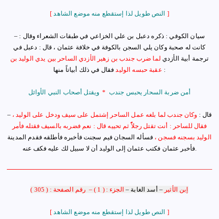
]
النص طويل لذا إستقطع منه موضع الشاهد
[
سيان الكوفي : ذكره دعبل بن علي الخزاعي في طبقات الشعراء وقال :
–
كانت له صحبة وكان يلي السجن بالكوفة في خلافة عثمان ، قال : دعبل في
ترجمة أبية الأزدي
لما ضرب جندب بن زهير الأزدي الساحر بين يدي الوليد بن
:
فقال في ذلك أبياتاً منها
عقبة حبسه الوليد
أمن ضربة السحار يحبس جندب
*
ويقتل أصحاب النبي الأوائل
قال :
وكان جندب لما بلغه عمل الساحر
إ
شتمل على سيف ودخل على الوليد ،
–
فقال للساحر : أنت تقتل رجلاًًً ثم تحييه قال : نعم فضربه بالسيف فقتله فأمر
الوليد بسجنه فسجن ،
فسأله السجان فيم سجنت فأخبره فأطلقه فقدم المدينة
فأخبر عثمان فكتب عثمان إلى الوليد أن لا سبيل لك عليه فكف عنه.
إبن الأثير
–
أسد الغابة
–
الجزء : ( 1 )
–
رقم الصفحة : ( 305 )
]
النص طويل لذا إستقطع منه موضع الشاهد
[