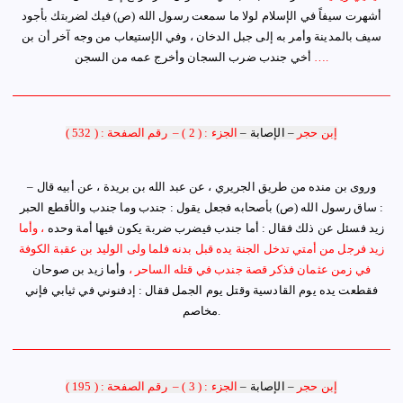
أشهرت سيفاً في الإسلام لولا ما سمعت رسول الله (ص) فيك لضربتك بأجود
سيف بالمدينة وأمر به إلى جبل الدخان ، وفي الإستيعاب من وجه آخر أن بن
….
أخي جندب ضرب السجان وأخرج عمه من السجن
إبن حجر
–
الإصابة
–
الجزء : ( 2 )
–
رقم الصفحة : ( 532 )
وروى بن منده من طريق الجريري ، عن عبد الله بن بريدة ، عن أبيه قال
–
:
ساق رسول الله (ص) بأصحابه فجعل يقول : جندب وما جندب والأقطع الحبر
زيد فسئل عن ذلك فقال : أما جندب فيضرب ضربة يكون فيها أمة وحده
، وأما
زيد فرجل من أمتي تدخل الجنة يده قبل بدنه فلما ولى الوليد بن عقبة الكوفة
في زمن عثمان فذكر قصة جندب في قتله الساحر ،
وأما زيد بن صوحان
فقطعت يده يوم القادسية وقتل يوم الجمل فقال : إدفنوني في ثيابي فإني
.
مخاصم
إبن حجر
–
الإصابة
–
الجزء : ( 3 )
–
رقم الصفحة : ( 195 )