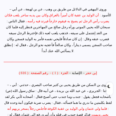
وروى البيهقي في الدلائل من طريق بن وهب ، عن بن لهيعة ، عن أبي
–
الأسود
: أن الوليد بن عقبة كان أميراً بالعراق وكان بين يديه ساحر يلعب فكان
يضرب رأس الرجل ثم يصيح به فيقوم خارجاً فيرتد فيه رأسه ،
فقال الناس :
سبحان الله يحيي الموتى ورآه رجل صالح من المهاجرين فنظر إليه فلما كان
من الغد إشتمل على سيفه ، فذهب يلعب لعبه ذلك فإخترط الرجل سيفه
فضرب عنقه وقال : إن كان صادقاًً فليحي نفسه فأمر به الوليد فسجن وكان
صاحب السجن يسمى ديناراً ، وكان صالحاًً فأعجبه نحو الرجل ، فقال له :
إ
نطلق
.
لا يسألني الله عنك أبداً
إبن حجر
–
الإصابة
–
الجزء : ( 1 )
–
رقم الصفحة : ( 616 )
وروى بن السكن من طريق يحيى بن كثير صاحب البصري ، حدثني : أبي ،
–
حدثنا : الجريري ، عن عبد الله بن بريدة ، عن أبيه قال : ساق رسول الله (ص)
بأصحابه فجعل يقول : جندب وما جندب حتى أصبح فقال : أصحابه لأبي بكر لقد
لقظ بكلمتين ما ندري ما هما فسأله ، فقال : يضرب ضربة فيكون أمة وحده قال
:
فلما ولي عثمان ولي الوليد بن عقبة الكوفة فأجلس رجلاًًً يسحر يريهم أنه
يحيي ويميت
فذكر قصة جندب في قتله وأن أمره رفع إلى عثمان فقال له :