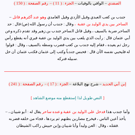
الصفدي
–
الوافي بالوفيات
–
الجزء : ( 11 )
–
رقم الصفحة : ( 150 )
جندب بن كعب العبدي وقيل الأزدي وقيل الغامدي
وهو عند أكثرهم قاتل
–
الساحر بين يدي الوليد بن عقبة
،
وقال : جندب أن رسول الله (ص) قال : حد
الساحر ضربة بالسيف ، وقيل قاتل الساحر جندب بن زهير وقد تقدم ذكره وعن
أبي عثمان قال : رأيت الذي يلعب بين يدي الوليد بن عقبة فيري أنه يقطع رأس
رجل ثم يعيده ، فقام إليه جندب بن كعب فضرب وسطه بالسيف ، وقال : قولوا
له فليحيي نفسه الآن قال : فحبس جندباً وكتب إلى عثمان فكتب عثمان أن خل
.
سبيله فتركه
إبن أبي الحديد
–
شرح نهج البلاغة
–
الجزء : ( 17 )
–
رقم الصفحة : ( 241 )
]
النص طويل لذا إستقطع منه موضع الشاهد
[
وأما جندب هذا
فدخل على الوليد بن عقبة وعنده ساحر
يقال له : أبو شيبان ،
–
يأخذ أعين الناس ، فيخرج مصارين بطنهم ثم يردها ، فجاء من خلفه فضربه
.
فقتله ، وقال : العن وليداً وأبا شيبان وإبن حبيش راكب الشيطان