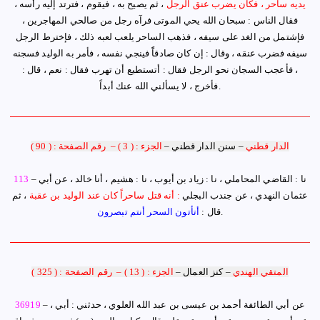
يديه ساحر ، فكان يضرب عنق الرجل
، ثم يصيح به ، فيقوم ، فترتد إليه رأسه ،
فقال الناس : سبحان الله يحي الموتى فرآه رجل من صالحي المهاجرين ،
فإشتمل من الغد على سيفه ، فذهب الساحر يلعب لعبه ذلك ، فإخترط الرجل
سيفه فضرب عنقه
،
وقال : إن كان صادقاًً فينجي نفسه ، فأمر به الوليد فسجنه
، فأعجب السجان نحو الرجل فقال : أتستطيع أن تهرب فقال : نعم ، قال :
فأخرج ، لا يسألني الله عنك أبداً.
الدار قطني
–
سنن الدار قطني
–
الجزء : ( 3 )
–
رقم الصفحة : ( 90 )
– نا : القاضي المحاملي ، نا : زياد بن أيوب ، نا : هشيم ، أنا خالد ، عن أبي
113
عثمان النهدي ، عن جندب البجلي
: أنه قتل ساحراً كان عند الوليد بن عقبة
، ثم
.
قال :
أتأتون السحر أنتم تبصرون
المتقي الهندي
–
كنز العمال
–
الجزء : ( 13 )
–
رقم الصفحة : ( 325 )
– عن
أبي الطائفة أحمد بن عيسى بن عبد الله العلوي ، حدثني : أبي ،
36919