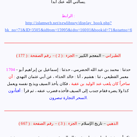
يسألني الله عنك أبداً.
الرابط :
http://islamweb.net/newlibrary/display_book.php?
bk_no=71&ID=3505&idfrom=15995&idto=16001&bookid=71&startno=6
الطبراني
–
المعجم الكبير
–
الجزء : ( 2 )
–
رقم الصفحة : ( 177 )
– حدثنا :
محمد بن عبد الله الحضرمي ، حدثنا : إسماعيل بن إبراهيم أبو
1704
معمر القطيعي ، ثنا : هشيم ، أنا : خالد الحذاء ، عن أبي عثمان النهدي
: أن
ساحراً كان يلعب عند الوليد بن عقبة ،
فكان يأخذ السيف ويذبح نفسه ويعمل
كذا ولا يضره فقام جندب إلى السيف فأخذه فضرب عنقه ، ثم قرأ
: أفتأتون
السحر التجارة تبصرون.
ا
لذهبي
–
تاريخ الإسلام
–
الجزء : ( 3 )
–
رقم الصفحة : ( 667 )