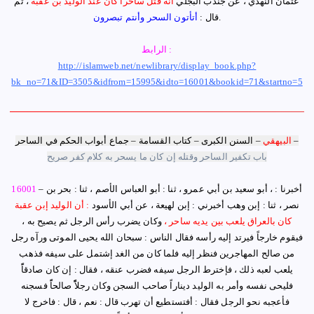
عثمان النهدي ، عن جندب البجلي
أ
نه قتل ساحراً كان عند الوليد بن عقبة
،
ثم
.
قال :
أتأتون السحر وأنتم تبصرون
الرابط :
http://islamweb.net/newlibrary/display_book.php?
bk_no=71&ID=3505&idfrom=15995&idto=16001&bookid=71&startno=5
كتاب القسامة – جماع أبواب الحكم في الساحر –
البيهقي
–
السنن الكبرى
–
باب تكفير الساحر وقتله إن كان ما يسحر به كلام كفر صريح
أخبرنا :
،
أبو سعيد بن أبي عمرو ، ثنا : أبو العباس الأصم ، ثنا : بحر بن
–
16001
نصر ، ثنا : إبن وهب أخبرني :
إ
بن لهيعة ، عن أبي الأسود
: أن الوليد
إ
بن عقبة
كان بالعراق يلعب بين يديه ساحر ،
وكان يضرب رأس الرجل ثم يصيح به ،
فيقوم خارجاً فيرتد إليه رأسه فقال الناس
:
سبحان الله يحيى الموتى ورآه رجل
من صالح المهاجرين فنظر إليه فلما كان من الغد
إ
شتمل على سيفه فذهب
يلعب لعبه ذلك ، فإخترط الرجل سيفه فضرب عنقه ، فقال : إن كان صادقاًً
فليحى نفسه و
أ
مر به الوليد ديناراً صاحب السجن وكان رجلاًًً صالحاًً فسجنه
فأعجبه نحو الرجل فقال : أفتستطيع
أ
ن تهرب قال :
نعم ، قال :
فاخرج لا