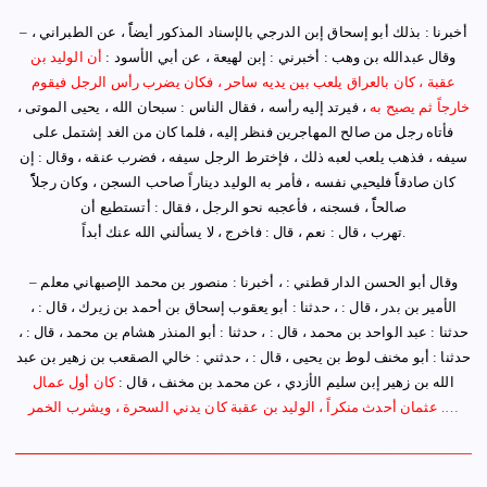
أخبرنا : بذلك أبو إسحاق إبن الدرجي بالإسناد المذكور أيضاًً ، عن الطبراني ،
–
وقال عبدالله بن وهب : أخبرني : إبن لهيعة ، عن أبي الأسود :
أن الوليد بن
عقبة ، كان بالعراق يلعب بين يديه ساحر ، فكان يضرب رأس الرجل فيقوم
خارجاً ثم يصيح به
، فيرتد إليه رأسه ، فقال الناس : سبحان الله ، يحيى الموتى ،
فأتاه رجل من صالح المهاجرين فنظر إليه ، فلما كان من الغد إشتمل على
سيفه ، فذهب يلعب لعبه ذلك ، فإخترط الرجل سيفه ، فضرب عنقه ، وقال : إن
كان صادقاًً فليحيي نفسه ، فأمر به الوليد ديناراً صاحب السجن ، وكان رجلاًًً
صالحاًً ، فسجنه ، فأعجبه نحو الرجل ، فقال : أتستطيع أن
تهرب ، قال : نعم ، قال : فاخرج ، لا يسألني الله عنك أبداً.
وقال أبو الحسن الدار قطني : ، أخبرنا : منصور بن محمد الإصبهاني معلم
–
الأمير بن بدر ، قال : ، حدثنا : أبو يعقوب إسحاق بن أحمد بن زيرك ، قال : ،
حدثنا : عبد الواحد بن محمد ، قال : ، حدثنا : أبو المنذر هشام بن محمد ، قال : ،
حدثنا : أبو مخنف لوط بن يحيى ، قال : ، حدثني : خالي الصقعب بن زهير بن عبد
الله بن زهير إبن سليم الأزدي ، عن محمد بن مخنف ، قال :
كان أول عمال
…
عثمان أحدث منكراً ، الوليد بن عقبة كان يدني السحرة ، ويشرب الخمر .