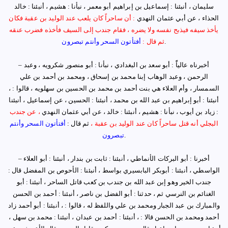
سليمان ، أنبئنا : إسماعيل بن إبراهيم أبو معمر ، نبأنا : هشيم ، أنبئنا : خالد
الحذاء ، عن أبي عثمان النهدي
: أن ساحراً كان يلعب عند الوليد بن عقبة فكان
يأخذ سيفه فيذبح نفسه ولا يضره ، فقام جندب إلى السيف فأخذه فضرب عنقه
.
ثم قال :
أفتأتون السحر وأنتم تبصرون
أخبرناه عالياًً : أبو سعد بن البغدادي ، نبأنا : أبو منصور شكرويه ، وعبد
–
الرحمن ، وعبد الوهاب إبنا محمد بن إسحاق ، ومحمد بن أحمد بن علي
السمسار ، وأم العلاء هي بنت أحمد بن محمد بن الحسين بن سهلويه ، قالوا : ،
أنبئنا : أبو إبراهيم بن عبد الله بن محمد ، أنبئنا : الحسين ، عن إسماعيل ، أنبئنا
: زياد بن أيوب ، نبأنا : هشيم ، أنبئنا : خالد ، عن أبي عثمان النهدي
، عن جندب
البجلي أنه قتل ساحراً كان عند الوليد بن عقبة ،
ثم قال :
أفتأتون السحر وأنتم
.
تبصرون
أخبرنا : أبو البركات الأنماطي ، أنبئنا : ثابت بن بندار ، أنبئنا : أبو العلاء
–
الواسطي ، أنبئنا : أبوبكر البابسيري بواسط ، أنبئنا : الأحوص بن المفضل قال :
جندب الخير وهو إبن عبد الله بن جندب بن كعب قاتل الساحر ، أنبئنا : أبو
الغنائم بن النرسي ثم ، حدثنا : أبو الفضل بن ناصر ، أنبئنا : أحمد بن الحسن
والمبارك بن عبد الجبار ومحمد بن علي واللفظ له ، قالوا : ، أنبئنا : أبو أحمد زاد
أحمد ومحمد بن الحسن قالا : ، أنبئنا : أحمد بن عبدان ، أنبئنا : محمد بن سهل ،