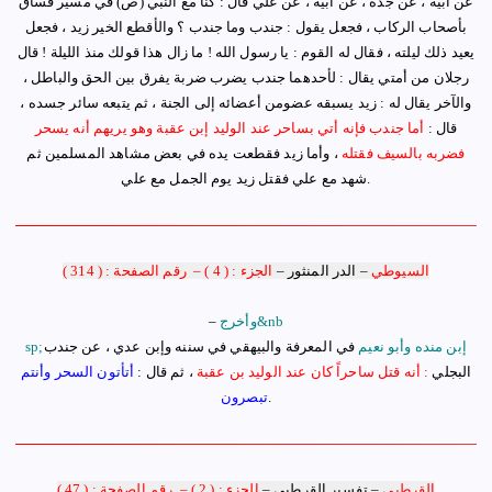
عن أبيه ، عن جده ، عن أبيه ، عن علي قال : كنا مع النبي (ص) في مسير فساق
بأصحاب الركاب ، فجعل يقول : جندب وما جندب ؟ والأقطع الخير زيد ، فجعل
يعيد ذلك ليلته ، فقال له القوم : يا رسول الله ! ما زال هذا قولك منذ الليلة ! قال
رجلان من أمتي يقال : لأحدهما جندب يضرب ضربة يفرق بين الحق والباطل ،
والآخر يقال له : زيد يسبقه عضومن أعضائه إلى الجنة ، ثم يتبعه سائر جسده ،
قال :
أما جندب فإنه أتي بساحر عند الوليد إبن عقبة وهو يريهم أنه يسحر
فضربه بالسيف فقتله
، وأما زيد فقطعت يده في بعض مشاهد المسلمين ثم
.
شهد مع علي فقتل زيد يوم الجمل مع علي
السيوطي
–
الدر المنثور
–
الجزء : ( 4 )
–
رقم الصفحة : ( 314 )
وأخرج&nb
–
إ
بن منده وأبو نعيم
في المعرفة والبيهقي في سننه وإبن عدي ، عن جندب
sp;
البجلي
: أنه قتل ساحراً كان عند الوليد بن عقبة
، ثم قال :
أتأتون السحر وأنتم
.
تبصرون
القرطبي
–
تفسير القرطبي
–
الجزء : ( 2 )
–
رقم الصفحة : ( 47 )