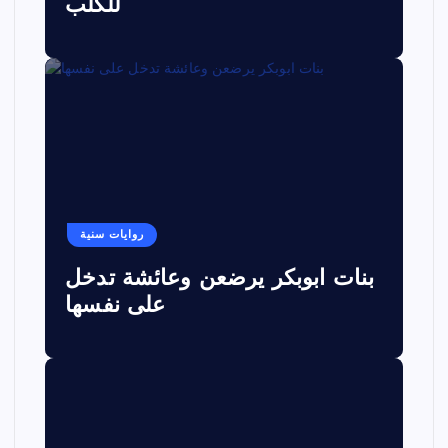
للكلب
روايات سنية
بنات ابوبكر يرضعن وعائشة تدخل
على نفسها