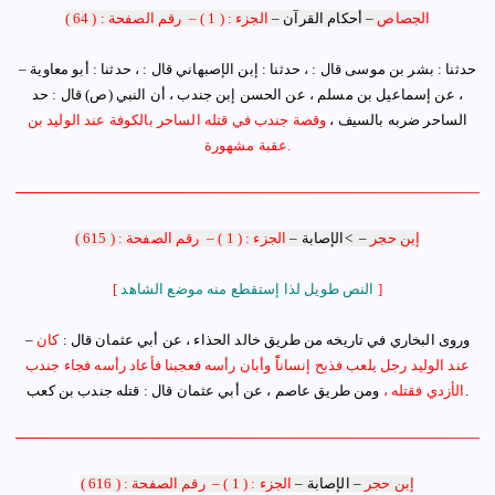
الجصاص
–
أحكام القرآن
–
الجزء : ( 1 )
–
رقم الصفحة : ( 64 )
– حدثنا :
بشر بن موسى قال : ، حدثنا : إبن الإصبهاني قال : ، حدثنا : أبو معاوية
، عن إسماعيل بن مسلم ، عن الحسن إبن جندب ، أن النبي
(ص)
قال : حد
الساحر ضربه بالسيف
،
وقصة جندب في قتله الساحر بالكوفة عند الوليد بن
عقبة مشهورة.
إبن حجر
–
>الإصابة
–
الجزء : ( 1 )
–
رقم الصفحة : ( 615 )
]
النص طويل لذا إستقطع منه موضع الشاهد
[
وروى البخاري في تاريخه من طريق خالد الحذاء ، عن أبي عثمان قال :
كان
–
عند الوليد رجل يلعب فذبح إنساناًً وأبان رأسه فعجبنا فأعاد رأسه فجاء جندب
.
الأزدي فقتله ،
ومن طريق عاصم ، عن أبي عثمان قال : قتله جندب بن كعب
إبن حجر
–
الإصابة
–
الجزء : ( 1 )
–
رقم الصفحة : ( 616 )