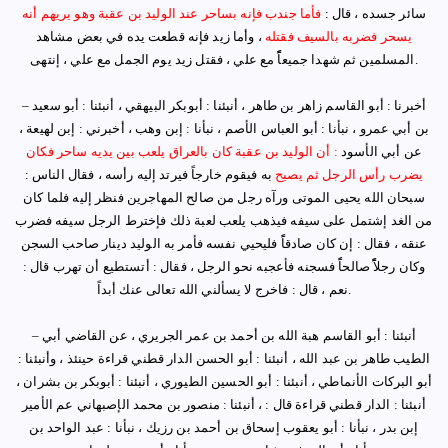
سائر جسده ، قال :
فأما جندب فإنه بساحر عند الوليد بن عقبة وهو يريهم أنه
يسحر فضربه بالسيف فقتله
، وأما زيد فإنه قطعت يده في بعض مشاهد
نتهى.
المسلمين ثم شهدا جميعاًًً مع علي ، فقتل زيد يوم الجمل مع علي ،
إ
أخبرنا : أبو القاسم زاهر بن طاهر ، أنبئنا : أبوبكر البيهقي ، أنبئنا : أبو سعيد
–
بن أبي عمرو ، نبأنا : أبو العباس الأصم ، نبأنا : إبن وهب ، أخبرني : إبن لهيعة ،
عن أبي الأسود
: أن الوليد بن عقبة كان بالعراق يلعب بين يديه ساحر فكان
يضرب رأس الرجل ثم يصيح
به فيقوم خارجاً فيرتد إليه رأسه ، فقال الناس :
سبحان الله يحيى الموتى ورآه رجل من صالح المهاجرين فنظر إليه فلما كان
من الغد إشتمل على سيفه فيذهب يلعب لعبة ذلك فإخترط الرجل سيفه فضرب
عنقه ، فقال : إن كان صادقاًً فليحيي نفسه فأمر به الوليد دينار صاحب السجن
وكان رجلاًًً صالحاًً فسجنه فأعجبه نحو الرجل ، فقال : أتستطيع أن تهرب قال :
.
نعم ، قال : فاخرج لا يسألني الله تعالى عنك أبداً
أنبئنا : أبو القاسم هبة الله بن أحمد بن عمر الجريري ، عن القاضي أبي
–
الطيب طاهر بن عبد الله ، أنبئنا : أبو الحسن الدار قطني قراءة حينئذ ، وأنبئنا :
أبو البركات الأنماطي ، أنبئنا : أبو الحسين الطيوري ، أنبئنا : أبوبكر بن بشران ،
أنبئنا : الدار قطني قراءة قال : ، أنبئنا : منصور بن محمد الإصبهاني عم الأمير
إبن بدر ، نبأنا : أبو يعقوب إسحاق بن أحمد بن رزيك ، نبأنا : عبد الواحد بن