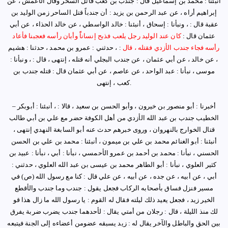
أنبئنا : محمد بن إسماعيل قال : جندب بن كعب قاتل السحر وقال الأعمش ، عن
إبراهيم أراه ، عن عبد الرحمن بن يزيد : أن جندباً قتل الساحر زمن الوليد بن
عقبة قال : ، ونبأنا : إسحاق ، أنبئنا : خالد الواسطي ، عن خالد الحذاء ، عن أبي
عثمان قال :
كان عند الوليد رجل يلعب فذبح إنساناًً وأبان رأسه فعجبنا فأعاد
رأسه فجاء جندب الأزدي فقتله ، قال
: ، حدثني : عمرو بن محمد ، حدثنا : هشيم
، عن خالد ، عن أبي عثمان ، عن جندب البجلي أنه قتله ، إنتهى ، قال : ، ونبأنا :
موسى ، نبأنا : عبد الواحد ، عن عاصم ، عن أبي عثمان قال : قتله جندب بن
.
كعب ، إنتهى
أخبرنا : أبو منصور بن خيرون ، وأبو الحسن بن سعيد ، قالا : ، أنبئنا : أبوبكر
–
الخطيب جندب بن عبد الله الأزدي من أهل الكوفة حضر مع علي بن أبي طالب
قتال الخوارج بالنهروان ، وروى خبرهم حدث عنه أبو السابغة النهدي إنتهى ،
أنبئنا : أبو الغنائم محمد بن علي بن ميمون ، أنبئنا : محمد بن علي بن الحسن
الحسني ، نبأنا : محمد بن أحمد بن عمرو الأحمسي ، نبأنا : أبي ، نبأنا : عبيد بن
كثير العلوي ، نبأنا : أبو الطاهر محمد بن عيسى بن عبد الله العلوي ، حدثني :
أبي ، عن أبيه ، عن جده ، عن أبيه ، عن علي قال : كنا مع رسول الله (ص)
في
مسير فنزل فساق بأصحابه الركاب فجعل يقول : جندب وما جندب والأقطع
الخير زيد ، فجعل يعيد ذلك ليلته فقال له القوم : يا رسول الله ما زال هذا قو
لك منذ الليلة ، قال : رجلان من أمتي يقال : لأحدهما جندب يضرب ضربة يفرق
بين الحق والباطل والآخر يقال له : زيد يسبقه عضومن أعضاءه إلى الجنة فيتبعه