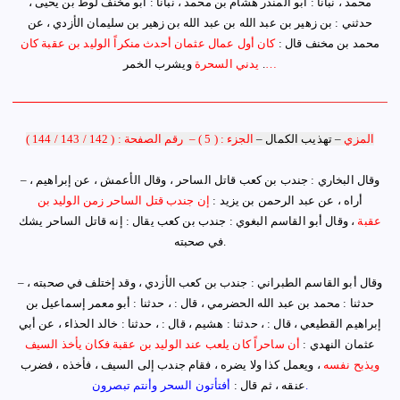
محمد ، نبأنا : أبو المنذر هشام بن محمد ، نبأنا : أبو مخنف لوط بن يحيى ،
حدثني : بن زهير بن عبد الله بن عبد الله بن زهير بن سليمان الأزدي ، عن
محمد بن مخنف قال :
كان أول عمال عثمان أحدث منكراً الوليد بن عقبة كان
…
.
ويشرب الخمر
يدني السحرة
المزي
–
تهذيب الكمال
–
الجزء : ( 5 )
–
رقم الصفحة : ( 142 / 143 / 144 )
وقال البخاري : جندب بن كعب قاتل الساحر
،
وقال الأعمش ، عن إبراهيم ،
–
أراه ، عن عبد الرحمن بن يزيد :
إ
ن جندب قتل الساحر زمن الوليد بن
عقبة
،
وقال أبو القاسم البغوي : جندب بن كعب يقال : إنه قاتل الساحر يشك
في صحبته.
وقال أبو القاسم الطبراني : جندب بن كعب الأزدي ، وقد إختلف في صحبته
،
–
حدثنا :
محمد بن عبد الله الحضرمي ، قال : ، حدثنا : أبو معمر إسماعيل بن
إبراهيم القطيعي ، قال : ، حدثنا : هشيم ، قال : ، حدثنا : خالد الحذاء ، عن أبي
عثمان النهدي :
أن ساحراً كان يلعب عند الوليد بن عقبة فكان يأخذ السيف
ويذبح نفسه
، ويعمل كذا ولا يضره ، فقام جندب إلى السيف ، فأخذه ، فضرب
.
عنقه ، ثم قال :
أفتأتون السحر وأنتم تبصرون