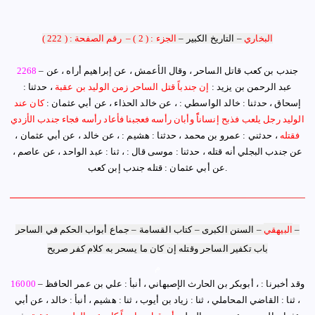
البخاري
–
التاريخ الكبير
–
الجزء : ( 2 )
–
رقم الصفحة : ( 222 )
– جندب بن كعب قاتل الساحر ، وقال الأعمش ، عن إبراهيم أراه ، عن
2268
عبد الرحمن بن يزيد :
إ
ن جندباً قتل الساحر زمن الوليد بن عقبة
، حدثنا :
إسحاق ، حدثنا : خالد الواسطي : ، عن خالد الحذاء ، عن أبي عثمان :
كان عند
الوليد رجل يلعب فذبح
إنساناًً
وأبان رأسه فعجبنا فأعاد رأسه فجاء جندب الأزدي
فقتله
، حدثني
: عمرو بن محمد ، حدثنا : هشيم : ، عن خالد ، عن أبي عثمان ،
عن جندب البجلي
أ
نه قتله ، حدثنا : موسى قال : ، ثنا : عبد الواحد ، عن عاصم ،
عن أبي عثمان : قتله جندب إبن كعب.
كتاب القسامة – جماع أبواب الحكم في الساحر –
البيهقي
–
السنن الكبرى
–
باب تكفير الساحر وقتله إن كان ما يسحر به كلام كفر صريح
م
وقد أخبرنا :
،
أبوبكر بن الحارث الإصبهاني ، أنبأ : علي بن عمر الحافظ
–
16000
، ثنا : القاضي المحاملي ، ثنا : زياد بن أيوب ، ثنا : هشيم ، أنبأ : خالد ، عن أبي