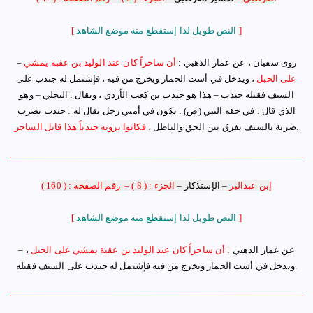
]
النص طويل لذا إستقطع منه موضع الشاهد
[
روى سفيان ، عن عمار الذهبي :
أن ساحراً كان عند الوليد بن عقبة يمشي
–
على الحبل
، ويدخل في
أ
ست الحمار ويخرج من فيه ، فإشتمل له جندب على
السيف فقتله جندب – هذا هو جندب بن كعب الأزدي ، ويقال : البجلي – وهو
الذي قال : في حقه النبي (ص) : يكون في أمتي رجل يقال له : جندب يضرب
.
ضربة بالسيف يفرق بين الحق والباطل
،
فكانوا يرونه جندباً هذا قاتل الساحر
إبن عبدالبر
–
الإستذكار
–
الجزء : ( 8 )
–
رقم الصفحة : ( 160 )
]
النص طويل لذا إستقطع منه موضع الشاهد
[
– عن
عمار الدهني
: أن ساحراً كان عند الوليد بن عقبة يمشي على الجبل
،
.
ويدخل في
أ
ست الحمار ويخرج من فيه فإشتمل له جندب على السيف فقتله