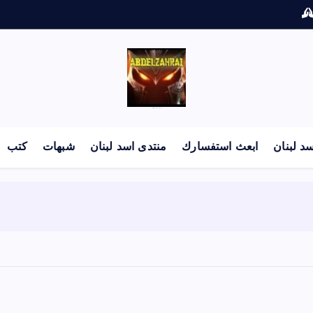
لكل باحث سني ومحاور شيعي
د لبنان
ابعث استفسارك
منتدى اسد لبنان
شبهات
كتب