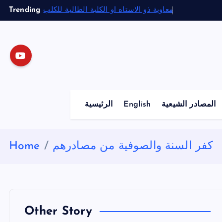
S
Trending
معاوية ذو الاستاه او الكلبة الطالبة للكلب
k
i
p
t
o
c
o
المصادر الشيعية
English
الرئيسية
n
t
e
كفر السنة والصوفية من مصادرهم
Home
n
t
Other Story