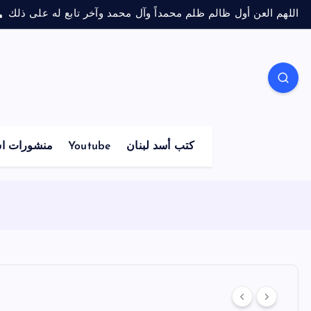
اللهم العن أول ظالم ظلم محمداً وآل محمد وآخر تابع له على ذلك
كتب أسد لبنان
Youtube
منشورات اس