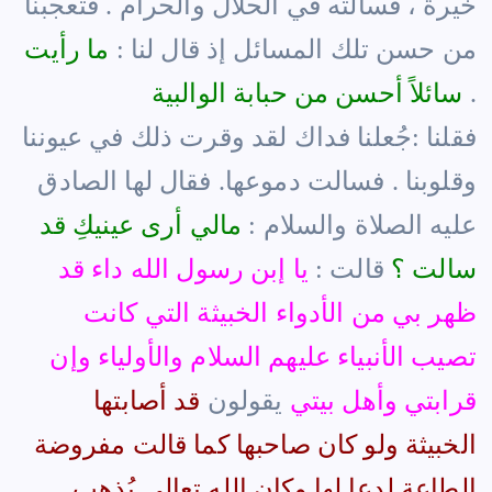
خيرة ، فسألته في الحلال والحرام . فتعجبنا
من حسن تلك المسائل إذ قال لنا :
ما رأيت
.
سائلاً أحسن من حبابة الوالبية
فقلنا :جُعلنا فداك لقد وقرت ذلك في عيوننا
وقلوبنا . فسالت دموعها. فقال لها الصادق
عليه الصلاة والسلام :
مالي أرى عينيكِ قد
سالت ؟
قالت :
يا إبن رسول الله داء قد
ظهر بي من الأدواء الخبيثة التي كانت
تصيب الأنبياء عليهم السلام والأولياء وإن
قرابتي وأهل بيتي
يقولون
قد أصابتها
الخبيثة ولو كان صاحبها كما قالت مفروضة
الطاعة لدعا لها وكان الله تعالى يُذهب
.