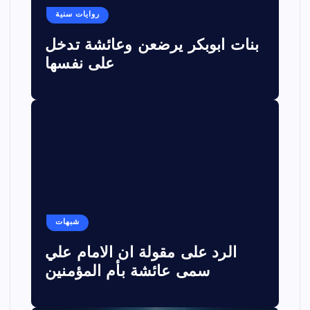
روايات سنية
بنات ابوبكر يرضعن وعائشة تدخل
على نفسها
شبهات
الرد على مقولة ان الامام علي
سمى عائشة بأم المؤمنين