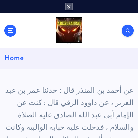
S
k
i
p
t
o
c
لكل باحث سني ومحاور شيعي
o
Home
n
t
e
n
t
عن أحمد بن المنذر قال : حدثنا عمر بن عبد
العزيز ، عن داوود الرقي قال : كنت عن
الإمام أبي عبد الله الصادق عليه الصلاة
والسلام ، فدخلت عليه حبابة الوالبية وكانت