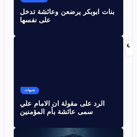
بنات ابوبكر يرضعن وعائشة تدخل
على نفسها
شبهات
الرد على مقولة ان الامام علي
سمى عائشة بأم المؤمنين