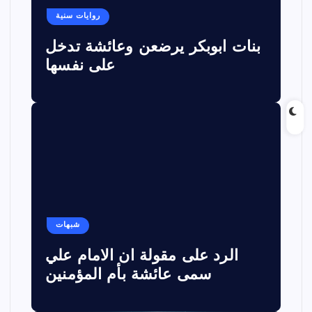
روايات سنية
بنات ابوبكر يرضعن وعائشة تدخل
على نفسها
شبهات
الرد على مقولة ان الامام علي
سمى عائشة بأم المؤمنين