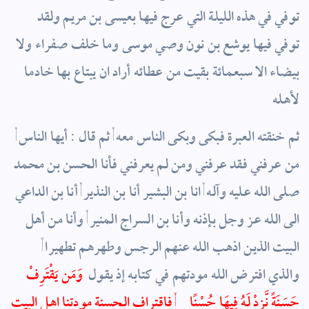
توفي في هذه الليلة التي عرج فيها بعيسى بن مريم ولقد
توفي فيها يوشع بن نون وصي موسى وما خلف صفراء ولا
بيضاء الا سبعمائة بقيت من عطائه أراد ان يبتاع بها خادما
لأهله
ثم خنقته العبرة فبكى وبكى الناس معه , ثم قال : أيها الناس ,
من عرفني فقد عرفني ومن لم يعرفني فأنا الحسن بن محمد
صلى الله عليه وآله , انا بن البشير أنا بن النذير , أنا بن الداعي
الى الله عز وجل بإذنه وأنا بن السراج المنير , وأنا من أهل
البيت الذين اذهب الله عنهم الرجس وطهرهم تطهيرا ,
والذي افترض الله مودتهم في كتابه إذ يقول
وَمَن يَقْتَرِفْ
حَسَنَةً نَّزِدْ لَهُ فِيهَا حُسْنًا
,
فاقتراف الحسنة مودتنا اهل البيت