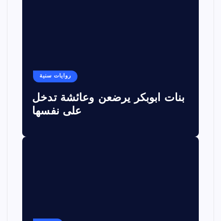
روايات سنية
بنات ابوبكر يرضعن وعائشة تدخل
على نفسها