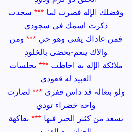
وفضلك الإله فصرت لما
***
سجدت
ذكرت اسمك في سجودي
فمن عاداك يفنى وهو حي
***
ومن
والاك ينعم-يحضى بالخلودِ
ملائكة الإله به احاطت
***
بجلسات
العبيد له قعودي
ولو بنعاله قد داس قفرى
***
لصارت
واحة خضراء تودي
بسعد من كثير الخير فيها
***
بفاكهة
الجنان مع القنودِ