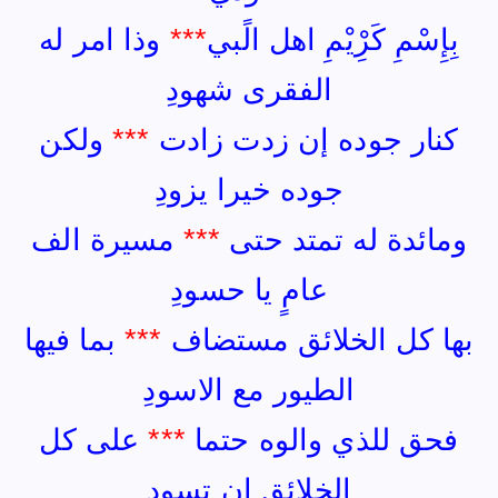
بِإِسْمِ كَرِْيْمِ اهل الًبي
***
وذا امر له
الفقرى شهودِ
كنار جوده إن زدت زادت
***
ولكن
جوده خيرا يزودِ
ومائدة له تمتد حتى
***
مسيرة الف
عامٍ يا حسودِ
بها كل الخلائق مستضاف
***
بما فيها
الطيور مع الاسودِ
فحق للذي والوه حتما
***
على كل
الخلائق ان تسودِ