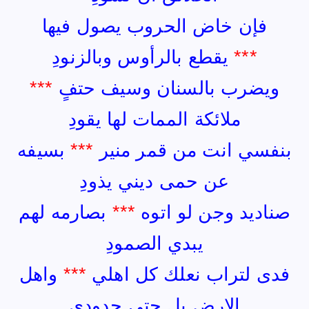
فإن خاض الحروب يصول فيها
***
يقطع بالرأوس وبالزنودِ
ويضرب بالسنان وسيف حتفٍ
***
ملائكة الممات لها يقودِ
بنفسي انت من قمر منير
***
بسيفه
عن حمى ديني يذودِ
صناديد وجن لو اتوه
***
بصارمه لهم
يبدي الصمودِ
فدى لتراب نعلك كل اهلي
***
واهل
الارض بل حتى جدودي