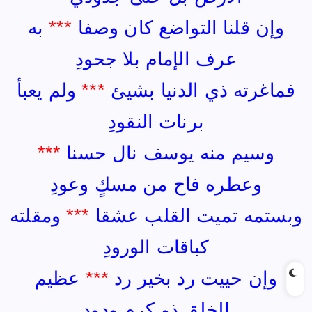
وإن قلنا التواضع كان وصفا
***
به
عرف الإمام بلا جحودِ
فماغرته ذي الدنيا بشيئ
***
ولم يعبأ
برنات النقودِ
وسيم منه يوسف نال حسنا
***
وعطره فاح من مسكٍ وعودِ
وبستمه تميت القلب عشقا
***
ومقلته
كباقات الورودِ
وإن حييت رد بخير رد
***
عظيم
الخلق ذو كرم ودودِ