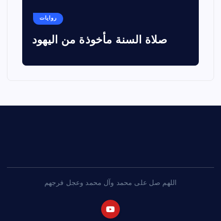
روايات
صلاة السنة مأخوذة من اليهود
اللهم صل على محمد وآل محمد وعجل فرجهم