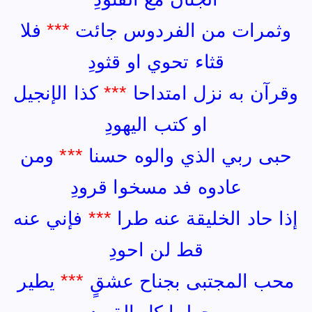
وثمرات من الفردوس جائت
***
فلا
قثاء تحوي او قثودِ
وقرآن به نزل امتداحا
***
كذا الإنجيل
او كتب اليهودِ
حبى ربي الذي والوه حسنا
***
ومن
عادوه فد مسخوا قرودِ
إذا حاد الخليقة عنه طرا
***
فإني عنه
قط لن احودِ
محب المجتبى بجناح عشقٍ
***
يطير