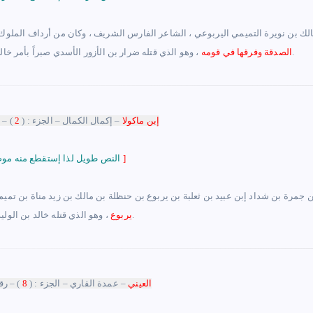
الك بن نويرة التميمي اليربوعي ، الشاعر الفارس الشريف ، وكان من أرداف الملوك
، وهو الذي قتله ضرار بن الأزور الأسدي صبراً بأمر خالد بن الوليد ، بعد فراغه من قتال أهل الردة وقصته معروفة.
الصدقة وفرقها في قومه
إبن ماكولا
– إكمال الكمال
– الجزء : (
2
) – 
]
النص طويل لذا إستقطع منه موضع الشاهد
بن جمرة بن شداد إبن عبيد بن ثعلبة بن يربوع بن حنظلة بن مالك بن زيد مناة بن تمي
، وهو الذي قتله خالد بن الوليد وتزوج إمرأته.
يربوع
العيني
– عمدة القاري
– الجزء : (
8
) – رق