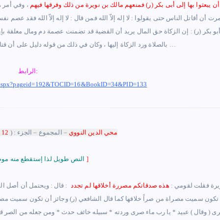
أن يبعثوا بها إلى أبى بكر (ر) فمنعهم مالك بن نويرة من ذلك وفرقها فيهم
، وفي أمر ه
ت أن أقاتل الناس حتى يقولوا : لا إله إلاّ الله فمن قال : لا إله إلاّ الله فقد عصم ن
بو بكر (ر) : إن الزكاة حق المال يريد أن القضية قد تضمنت عصمة دم ومال معلقة ب
بالصلاة ورد الزكاة إليها ، وكان في ذلك من قوله دليل على أن قتال الممتنع من الصلاة كان أجماعاً من الصحابة …
الرابط:
age.aspx?pageid=192&TOCID=16&BookID=34&PID=133
محي الدين النووي
– المجموع
– الجزء : (
12
)
]
النص طويل لذا إستقطع منه موضع الشاهد
يرة فقلت لقومي :
هذه صدقاتكم مصررة أخلاقها لم تجدد
: قال : ويحتمل أن أصل الم
 تكون سميت مصراة من صراً خلافها كما قال الشافعي (ر) وجائز أن تكون سميت مصرا