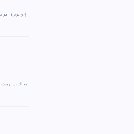
– إ
بن نويرة ، هو م
– ومالك بن نويرة 