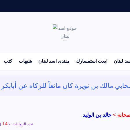
لكل باحث سني ومحاور شيعي
د لبنان
ابعث استفسارك
منتدى اسد لبنان
شبهات
كتب
ابي مالك بن نويرة كان مانعاً للزكاه عن أبابكر أم
صحابة
>
خالد بن الوليد
14
عدد الروايات : (
)