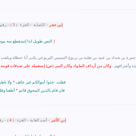
إبن حجر
– الإصابة
– الجزء : (
5
) – رقم 
]
النص طويل لذا إستقطع منه موضع الشاهد
جمرة بن شداد بن عبيد بن ثعلبة بن يربوع التميمي اليربوعي يكنى أبا حنظلة ويلقب ا
ية وأشرافهم ،
وكان من أرداف الملوك وكان النبي (ص) إستعمله على صدقات قومه فل
فقلت :خذوا أموالكم غير خائف
*
ولا ناظر
فان قام بالدين المحوق قائم
*
أطعنا وقل
إبن الأثير
– أسد الغابة
– الجزء : (
4
) – رق