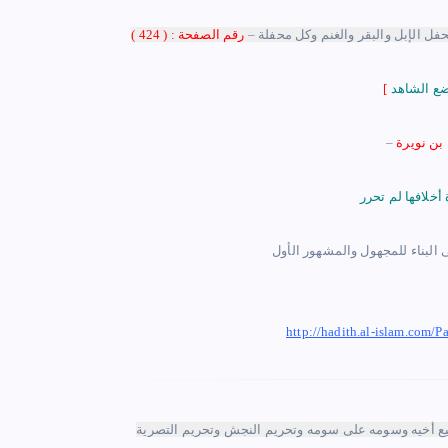
يحفل الإبل والبقر والغنم وكل محفلة
–
رقم الصفحة : ( 424 )
[
–
خلافها لم تحرر
http://hadith.al-islam.co
بيع أخيه وسومه على سومه وتحريم النجش وتحريم التصرية