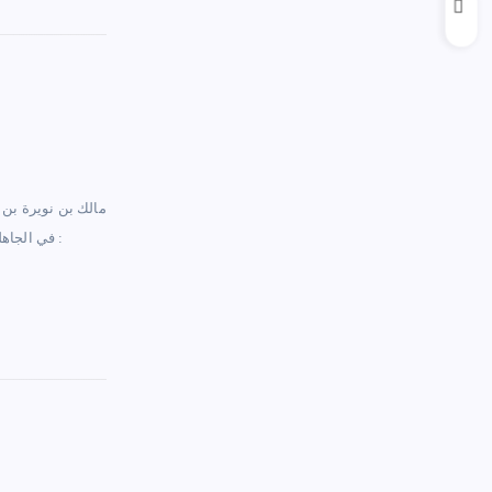
مالك بن نويرة بن 
، وقال في ذلك :
في الجاهل