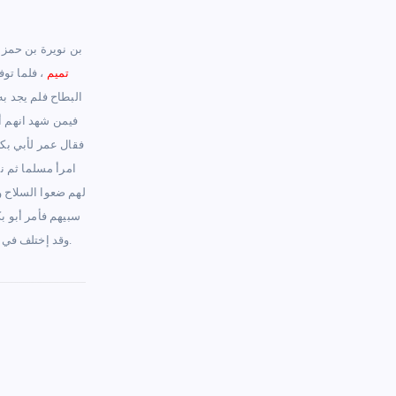
– ( مالك ) بن نوير
تميم
، فلما تو
البطاح فلم يجد به
فيمن شهد انهم أذ
فقال عمر لأبي بكر
امرأ مسلما ثم ن
لهم ضعوا السلاح وص
سبيهم فأمر أبو ب
وقد إختلف في ردته وعمر يقول لخالد : قتلت إمرأ مسلماً ، وأبو قتادة يشهد أنهم أذنوا وصلوا ، وأبو بكر يرد السبي ويعطي دية مالك من بيت المال فهذا جميعه يدل على أنه مسلم.