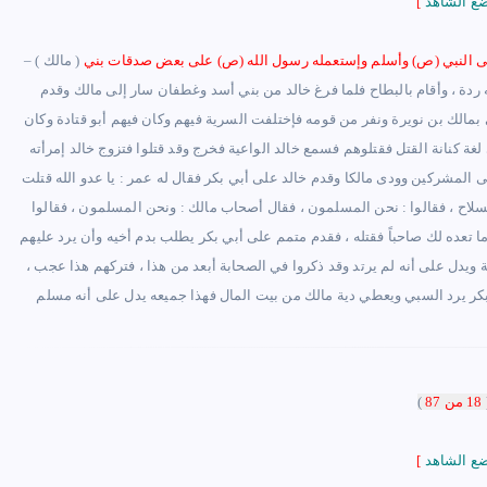
[
ى النبي (ص) وأسلم وإستعمله رسول الله (ص) على بعض صدقات بني
 ردة ، وأقام بالبطاح فلما فرغ خالد من بني أسد وغطفان سار إلى مالك وقدم
 بمالك بن نويرة ونفر من قومه فإختلفت السرية فيهم وكان فيهم أبو قتادة وكان
غة كنانة القتل فقتلوهم فسمع خالد الواعية فخرج وقد قتلوا فتزوج خالد إمرأته
ى المشركين وودى مالكا وقدم خالد على أبي بكر فقال له عمر : يا عدو الله قتلت
لسلاح ، فقالوا : نحن المسلمون ، فقال أصحاب مالك : ونحن المسلمون ، فقالوا
أوما تعده لك صاحباً فقتله ، فقدم متمم على أبي بكر يطلب بدم أخيه وأن يرد عليهم
 ويدل على أنه لم يرتد وقد ذكروا في الصحابة أبعد من هذا ، فتركهم هذا عجب ،
18 من 87
)
[