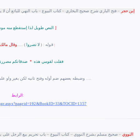
إبن حجر
– فتح الباري شرح صحيح البخاري – كتاب البيوع – باب النهي للبائع أن لا 
]
النص طويل لذا إستقطع منه موضع الشاهد
وقال مالك بن نويرة :
قوله : (
لا تصروا
) ….
فقلت لقومي هذه
*
صدقاتكم مصررة أ
وضبطه بعضهم ضم أوله وفتح ثانيه لكن بغير واو على البناء للمجهول والمشهور الأول ….
الرابط:
m/Page.aspx?pageid=192&BookID=33&TOCID=1357
النووي
– صحيح مسلم بشرح النووي – كتاب البيوع – باب تحريم بيع الرجل على 