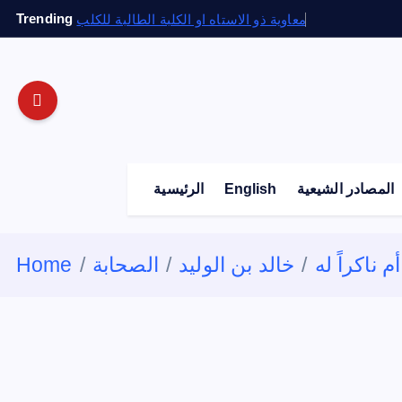
S
Trending
معاوية ذو الاستاه او الكلبة الطالبة للكلب
k
i
p
t
o
c
o
المصادر الشيعية
English
الرئيسية
n
t
e
 ناكراً له
خالد بن الوليد
الصحابة
Home
n
t