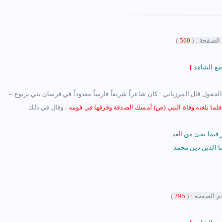
الصفحة : (
560
)
[
لجفول قال المرزباني : كان شاعراً شريفاً فارساً معدوداً في فرسان بني يربوع
–
ما بلغته وفاة النبي (ص) أمسك الصدقة وفرقها في قومه
 فيما يجئ من الغد
نا الدين دين محمد
م الصفحة : (
295
)