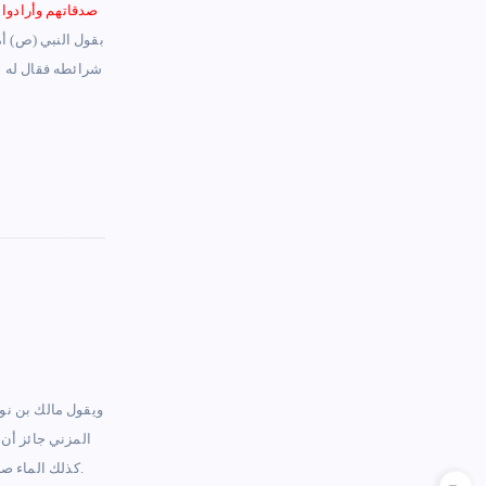
صدقاتهم وأرادوا 
بقول النبي (ص) أمر
شرائطه فقال له أ
ويقول مالك بن نو
المزني جائز أن
كذلك الماء صرى ( وقال ) عبيد * يا رب ماء صرى وردته * سبيله خائف حدث * ومن جعله من الصر قال كانت المصراة في الأصل مصرورة فاجتمعت ثلاث راءات فقلبت إحداها ياء.