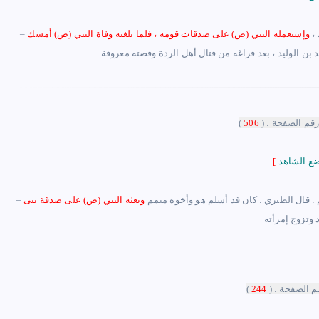
 ،
وإستعمله النبي (ص) على صدقات قومه ، فلما بلغته وفاة النبي (ص) أمسك
رقم الصفحة : (
506
)
[
م : قال الطبري : كان قد أسلم هو وأخوه متمم
وبعثه النبي (ص) على صدقة بنى
م الصفحة : (
244
)