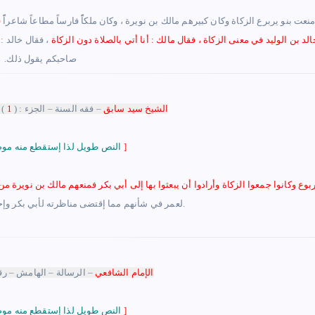
 منعت بنو يربرع الزكاة وكان كبيرهم مالك بن نويرة ، وكان ملكاًً فارساً مطاعاً شاعراًً
ق
لد بن الوليد في معنى الزكاة ، فقال مالك‏ :‏ أنا أتي بالصلاة دون الزكاة‏
، فقال خالد‏ :
صاحبكم يقول ذلك‏.‏
الشيخ سيد سابق
– فقه السنة
– الجزء : (
1
) 
]
النص طويل لذا إستقطع منه موضع الشاهد
ربوع وكانوا جمعوا الزكاة وأرادوا أن يبعثوا بها إلى أبي بكر فمنعهم مالك بن نويرة م
لعمر في شأنهم مما إقتضى مناظرته لأبي بكر وإحتجاجه على قتالهم بالحديث.
الإمام الشافعي
– الرسالة
– الهامش – رق
]
النص طويل لذا إستقطع منه موضع الشاهد