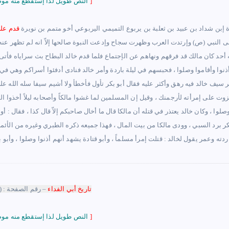
]
النص طويل لذا إستقطع منه موضع الشاهد
ة بن حمزة إبن شداد بن عبيد بن ثعلبة بن يربوع التميمي اليربوعي أخو متمم بن نويرة
قدم عل
فى النبي (ص) وإرتدت العرب وظهرت سجاح وإدعت النبوة صالحها إلاّ انه لم تظهر عنه
 أحد كان مالك قد فرقهم ونهاهم عن الإجتماع فلما قدم خالد البطاح بث سراياه فأتى
نوا وأقاموا وصلوا ، فحبسهم في ليلة باردة وأمر خالد فنادى أدفئوا أسراكم وهي في ل
 سيف خالد فيه رهق وأكثر عليه فقال أبو بكر تأول فأخطأ ولا أشيم سيفا سله الله عل
زوت على إمرأته لأرجمنك ، وقيل إن المسلمين لما غشوا مالكاً وأصحابه ليلاً أخذوا ا
لوا ، وكان خالد يعتذر في قتله أن مالكا قال ما أخال صاحبكم إلاّ قال كذا ، فقال : 
كر برد السبي ، وودى مالكا من بيت المال ، فهذا جميعه ذكره الطبري وغيره من الأئمة
تاريخ أبي الفداء
– رقم الصفحة : (
]
النص طويل لذا إستقطع منه موضع الشاهد