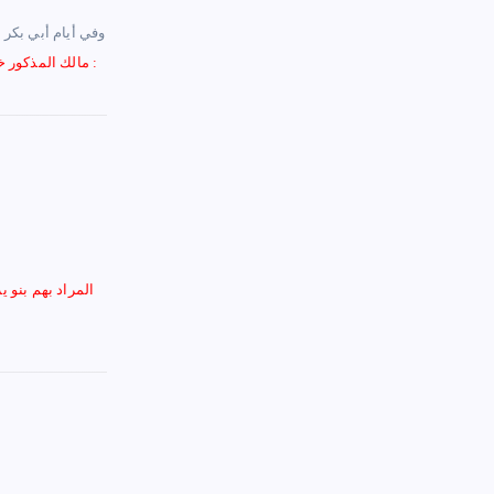
– وفي أيام أبي بكر
: مالك المذكور خا
المراد بهم بنو ي