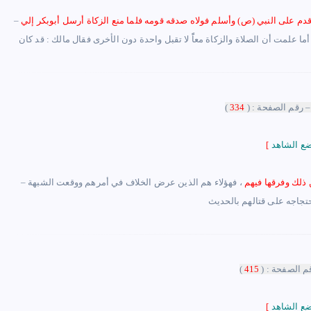
دم على النبي (ص) وأسلم فولاه صدقه قومه فلما منع الزكاة أرسل أبوبكر إلي
‏ أما علمت أن الصلاة والزكاة معاًً لا تقبل واحدة دون الأخرى فقال مالك ‏:‏ قد كان
– رقم الصفحة : (
334
)
[
ن ذلك وفرقها فيهم
، فهؤلاء هم الذين عرض الخلاف في أمرهم ووقعت الشبهة
–
م الصفحة : (
415
)
[