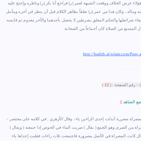
ؤلاء عرض الخلاف ووقعت الشبهة لعمر (ر) فراجع أبا بكر (ر) وناظره وإحتج عليه
فسه وماله ، وكان هذا من عمر (ر) تعلقاً بظاهر الكلام قبل أن ينظر في آخره ويتأمل
إيفاء شرائطها والحكم المعلق بشرطين لا يحصل بأحدهما والآخر معدوم ثم قايسه
http://hadith.al-islam.com/P
 – رقم الصفحة : (
12
)
[
صراة مصررة أبدلت إحدى الراءين ياء ، وقال الأزهري : في كلامه على مختصر
–
ة من الصرى وهو الجمع ( يقال ) صريت الماء في الحوض إذا جمعته ( ويقال )