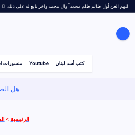
اللهم العن أول ظالم ظلم محمداً وآل محمد وآخر تابع له على ذلك
كتب أسد لبنان
Youtube
منشورات اس
هل الصح
الرئيسية
>
ال