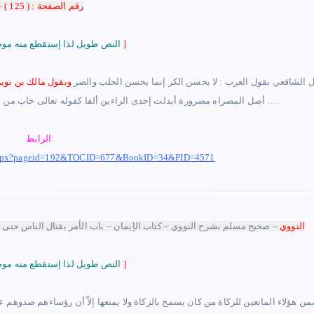
رقم الصفحة : ( 125 )
–
]
النص طويل لذا إستقطع منه موضع الشاهد
ول الشافعي بقول العرب : لا يحسن الكر إنما يحسن الحلب والصر
وبقول مالك بن نوي
أصل المصراه مصرورة أبدلت إحدى الراءين ألفا كقوله تعالى خاب من دساها أي دسسها كرهوا إجتماع ثلاثة أحرف من جنس ….
الرابط:
ge.aspx?pageid=192&TOCID=677&BookID=34&PID=4571
النووي
– صحيح مسلم بشرح النووي – كتاب الإيمان – باب الأمر بقتال الناس حتى يقول
]
النص طويل لذا إستقطع منه موضع الشاهد
ضمن هؤلاء المانعين للزكاة من كان يسمح بالزكاة ولا يمنعها إلاّ أن رؤساءهم صدوهم 