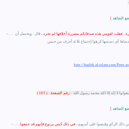
[
رة : فقلت لقومي هذه صدقاتكم مصررة أخلافها لم تجرد ،
قال : ويحتمل أن
–
http://hadith.al-islam.com/Pa
وا لا إله إلا الله محمد رسول الله
–
رقم الصفحة : ( 165 )
[
عن ذلك الرأي وقبضوا على أيديهم ،
في ذلك كبني يربوع فإنهم قد جمعوا
–