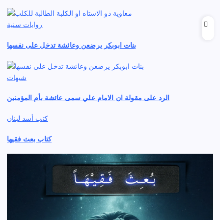
روايات سنية
بنات ابوبكر يرضعن وعائشة تدخل على نفسها
شبهات
الرد على مقولة ان الامام علي سمى عائشة بأم المؤمنين
كتب أسد لبنان
كتاب بعث فقيها