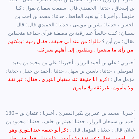
بن إسحاق ، حدثنا : الحميدي قال : سمعت سفيان يقول : كنا
جلوساً . وأخبرنا : أبو نعيم الحافظ ، حدثنا : محمد بن أحمد بن
الحسن ، حدثنا : بشر بن موسى ، حدثنا : الحميدي قال : قال
سفيان : كنت جالساًً عند رقبة بن مصقلة فرأى جماعة منجفلين
فقال : من أين ؟
قالوا : من عند أبي حنيفة ، فقال رقبة : يمكنهم
.
من رأى ما مضغوا ، وينقلبون إلى أهلهم بغير ثقة
أخبرني : علي بن أحمد الرزاز ، أخبرنا : علي بن محمد بن معبد
الموصلي ، حدثنا : ياسين بن سهل ، حدثنا : أحمد بن حنبل ، حدثنا :
مؤمل قال :
ذكروا أبا حنيفة عند سفيان الثوري ، فقال : غير ثقة
ولا مأمون ، غير ثقة ولا مأمون.
130 – أخبرنا : محمد بن عمر بن بكير المقرئ ، أخبرنا : عثمان بن
أحمد بن سمعان الرزاز ، حدثنا : هيثم بن خلف ، حدثنا : محمود بن
غيلان قال : حدثنا : المؤمل قال :
ذكر أبو حنيفة عند الثوري وهو
في الحجر ، فقال : غير ثقة ولا مأمون ، فلم يزل يقول حتى جاز