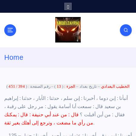
S
k
i
p
t
o
c
لكل باحث سني ومحاور شيعي
o
Home
n
t
e
n
الخطيب البغدادي
– تاريخ بغداد –
الجزء :
(
13
) – رقم الصفحة : (
394 / 451
)
t
أنبأنا : إبن دوما ، أخبرنا : إبن سلم ، حدثنا : الأبار ، حدثنا : إبراهيم
بن سعيد قال : سمعت أبا أسامة يقول : مر رجل على رقبة ،
فقال : من أين أقبلت ؟
قال : من عند أبي حنيفة : قال : يمكنك
.
من رأي ما مضغت ، وترجع إلى أهلك بغير ثقة
125 – أخبرنا : إبن رزق ، أخبرنا : عثمان بن أحمد ، أخبرنا : حنبل