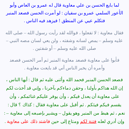
لما بايع الحسن بن علي معاوية قال له عمرو بن العاص وأبو
الأعور السلمي عمرو بن سفيان : لو أمرت الحسن فصعد المنبر
فتكلم عيي عن المنطق ! فيزهد فيه الناس .
فقال معاوية : لا تفعلوا ، فوالله لقد رأيت رسول الله – صلى الله
عليه وسلم – يمص لسانه وشفته ، ولن يعي لسان مصه النبي –
صلى الله عليه وسلم – أو شفتين .
فأبوا على معاوية فصعد معاوية المنبر ثم أمر الحسن فصعد
وأمره أن يخبر الناس أني قد بايعت معاوية .
فصعد الحسن المنبر فحمد الله وأثنى عليه ثم قال : أيها الناس ،
إن الله هداكم بأولنا ، وحقن دماءكم بآخرنا ، وإني قد أخذت لكم
على معاوية أن يعدل فيكم ، وأن يوفر عليكم غنائمكم ، وأن
يقسم فيكم فيئكم . ثم أقبل على معاوية فقال : كذاك ؟ قال :
نعم ، ثم هبط من المنبر وهو يقول – ويشير بإصبعه إلى معاوية – :
وإن أدري لعله
فتنة لكم
ومتاع إلى حين
فاشتد ذلك على معاوية
.