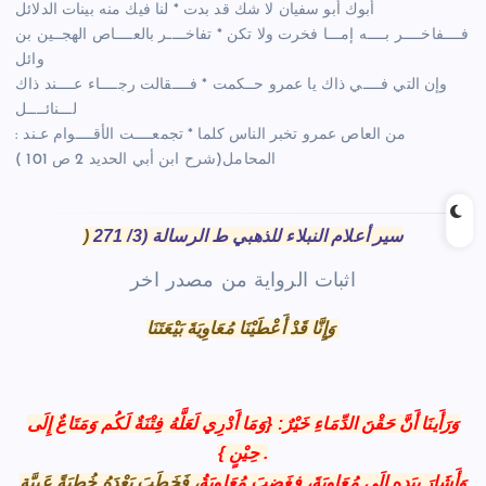
أبوك أبو سفيان لا شك قد بدت * لنا فيك منه بينات الدلائل
فــــفاخــــر بــــه إمـــا فخرت ولا تكن * تفاخــــر بالعــــاص الهجــين بن
وائل
وإن التي فــــي ذاك يا عمرو حــكمت * فــــقالت رجــــاء عــــند ذاك
لـــنائــــل
: من العاص عمرو تخبر الناس كلما * تجمعــــت الأقــــوام عـند
المحامل(شرح ابن أبي الحديد 2 ص 101 )
سير أعلام النبلاء للذهبي ط الرسالة (3/ 271
)
اثبات الرواية من مصدر اخر
وَإِنَّا قَدْ أَعْطَيْنَا مُعَاوِيَةَ بَيْعَتَنَا
وَرَأَينَا أَنَّ حَقْنَ الدِّمَاءِ خَيْرٌ
: {وَمَا أَدْرِي لَعَلَّهُ فِتْنَةٌ لَكُم وَمَتَاعٌ إِلَى
حِيْنٍ } .
وَأَشَارَ بِيَدِهِ إِلَى مُعَاوِيَةَ، فغَضِبَ مُعَاوِيَةُ
،
فَخَطَبَ بَعْدَهُ خُطبَةً عَيِيَّة