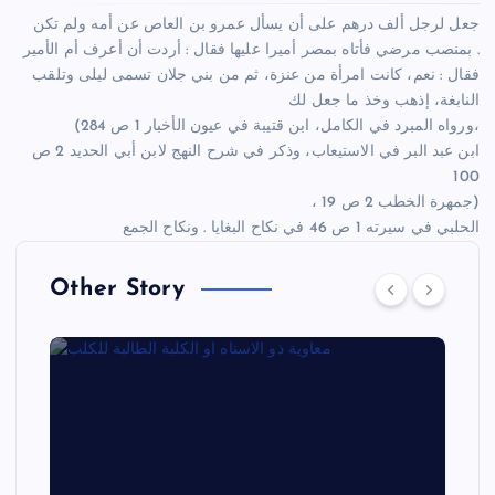
جعل لرجل ألف درهم على أن يسأل عمرو بن العاص عن أمه ولم تكن
بمنصب مرضي فأتاه بمصر أميرا عليها فقال : أردت أن أعرف أم الأمير .
فقال : نعم، كانت امرأة من عنزة، ثم من بني جلان تسمى ليلى وتلقب
النابغة، إذهب وخذ ما جعل لك
(ورواه المبرد في الكامل، ابن قتيبة في عيون الأخبار 1 ص 284،
ابن عبد البر في الاستيعاب، وذكر في شرح النهج لابن أبي الحديد 2 ص
100
، جمهرة الخطب 2 ص 19)
الحلبي في سيرته 1 ص 46 في نكاح البغايا . ونكاح الجمع
Other Story