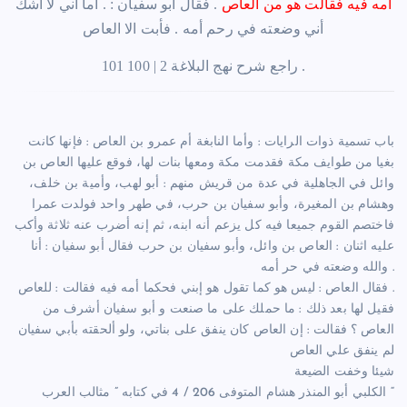
أمه فيه فقالت هو من العاص
. فقال أبو سفيان : . اما أني لا اشك
أني وضعته في رحم أمه . فأبت الا العاص
راجع شرح نهج البلاغة 2 | 100 101 .
باب تسمية ذوات الرايات : وأما النابغة أم عمرو بن العاص : فإنها كانت
بغيا من طوايف مكة فقدمت مكة ومعها بنات لها، فوقع عليها العاص بن
وائل في الجاهلية في عدة من قريش منهم : أبو لهب، وأمية بن خلف،
وهشام بن المغيرة، وأبو سفيان بن حرب، في طهر واحد فولدت عمرا
فاختصم القوم جميعا فيه كل يزعم أنه ابنه، ثم إنه أضرب عنه ثلاثة وأكب
عليه اثنان : العاص بن وائل، وأبو سفيان بن حرب فقال أبو سفيان : أنا
والله وضعته في حر أمه .
فقال العاص : ليس هو كما تقول هو إبني فحكما أمه فيه فقالت : للعاص .
فقيل لها بعد ذلك : ما حملك على ما صنعت و أبو سفيان أشرف من
العاص ؟ فقالت : إن العاص كان ينفق على بناتي، ولو ألحقته بأبي سفيان
لم ينفق علي العاص
شيئا وخفت الضيعة
الكلبي أبو المنذر هشام المتوفى 206 / 4 في كتابه ” مثالب العرب “