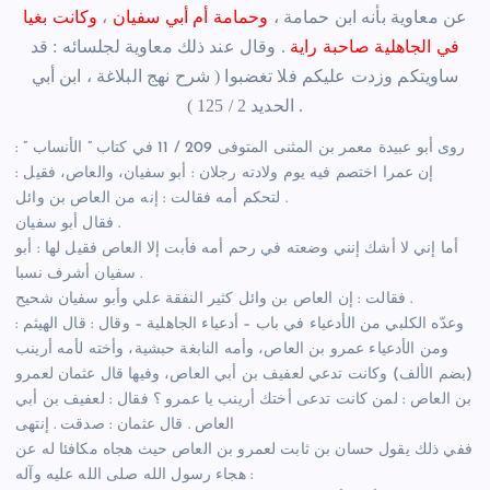
عن معاوية بأنه ابن حمامة ،
وحمامة أم أبي سفيان
،
وكانت بغيا
في الجاهلية صاحبة راية
. وقال عند ذلك معاوية لجلسائه : قد
ساويتكم وزدت عليكم فلا تغضبوا ( شرح نهج البلاغة ، ابن أبي
الحديد 2 / 125 ) .
روى أبو عبيدة معمر بن المثنى المتوفى 209 / 11 في كتاب ” الأنساب ” :
إن عمرا اختصم فيه يوم ولادته رجلان : أبو سفيان، والعاص، فقيل :
لتحكم أمه فقالت : إنه من العاص بن وائل .
فقال أبو سفيان .
أما إني لا أشك إنني وضعته في رحم أمه فأبت إلا العاص فقيل لها : أبو
سفيان أشرف نسبا .
فقالت : إن العاص بن وائل كثير النفقة علي وأبو سفيان شحيح .
وعدّه الكلبي من الأدعياء في باب – أدعياء الجاهلية – وقال : قال الهيثم :
ومن الأدعياء عمرو بن العاص، وأمه النابغة حبشية، وأخته لأمه أرينب
(بضم الألف) وكانت تدعي لعفيف بن أبي العاص، وفيها قال عثمان لعمرو
بن العاص : لمن كانت تدعى أختك أرينب يا عمرو ؟ فقال : لعفيف بن أبي
العاص . قال عثمان : صدقت . إنتهى
ففي ذلك يقول حسان بن ثابت لعمرو بن العاص حيث هجاه مكافئا له عن
هجاء رسول الله صلى الله عليه وآله :