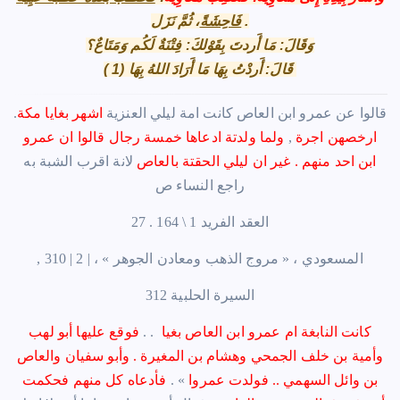
، ثُمَّ نَزَل .
فَاحِشَةً
وَقَالَ: مَا أَردتَ بِقَوْلكَ: فِتْنَةٌ لَكُم وَمَتَاعٌ؟
قَالَ: أَردْتُ بِهَا مَا أَرَادَ اللهُ بِهَا (1 )
.قالوا عن عمرو ابن العاص كانت امة ليلي العنزية
اشهر بغايا مكة
ارخصهن اجرة
,
ولما ولدتة ادعاها خمسة رجال قالوا ان عمرو
ابن احد منهم . غير ان ليلي الحقتة بالعاص
لانة اقرب الشبة به
راجع النساء ص
27 . العقد الفريد 1 \ 164
, المسعودي ، « مروج الذهب ومعادن الجوهر » ، | 2 | 310
السيرة الحلبية 312
كانت النابغة ام عمرو ابن العاص بغيا
. .
فوقع عليها أبو لهب
وأمية بن خلف الجمحي وهشام بن المغيرة . وأبو سفيان والعاص
بن وائل السهمي .. فولدت عمروا
» .
فأدعاه كل منهم فحكمت