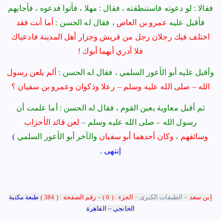
فقالا : لو دعوته فاستنطقته ، فقال : مهلا ، فأتوا فدعوه ، فأجابهم
فأقبل عليه
عمرو بن العاص
، فقال له الحسن :
أما أنت فقد
اختلف فيك رجلان رجل من قريش وجزار أهل المدينة فادعياك
فلا أدري أيهما أبوك !
وأقبل عليه أبو الأعور السلمي ، فقال له الحسن :
ألم يلعن رسول
الله – صلى الله عليه وسلم – رعلا وذكوان وعمرو بن سفيان ؟
ثم أقبل معاوية يعين القوم ، فقال له الحسن : أما علمت أن
رسول الله – صلى الله عليه وسلم –
لعن قائد الأحزاب
وسائقهم
،
وكان أحدهما أبو سفيان
والآخر أبو الأعور السلمي
)
إنتهى .
إبن سعد
–
الطبقات الكبرى –
الجزء : ( 6 ) – رقم الصفحة : ( 384 )
طبعة مكتبة
الخانجي – القاهرة