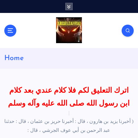
S
k
i
p
t
o
c
لكل باحث سني ومحاور شيعي
o
Home
n
t
e
n
t
اترك التعليق لكم فلا كلام عندي بعد كلام
ابن رسول الله صلى الله عليه وآله وسلم
(
أخبرنا يزيد بن هارون ، قال : أخبرنا حريز بن عثمان ، قال : حدثنا
عبد الرحمن بن أبي عوف الجرشي ، قال :