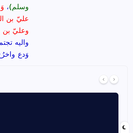
وسلم)
،
وَا
عليّ بن ا
وعليّ بن 
واليه تجتمع
وَدع واخرُ