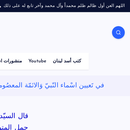
اللهم العن أول ظالم ظلم محمداً وآل محمد وآخر تابع له على ذلك
كتب أسد لبنان
Youtube
منشورات اس
في تَعيين اسْماء النّبيّ وَالائمّة المعص
حمل المتوك