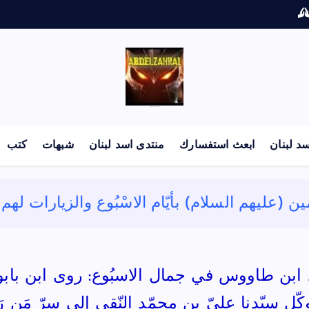
لكل باحث سني ومحاور شيعي
د لبنان
ابعث استفسارك
منتدى اسد لبنان
شبهات
كتب
ُومين (عليهم السلام) بأيّام الاسْبُوع والزيارات له
ّل سيّدنا عليّ بن محمّد النّقي إلى سرّ مَن ر