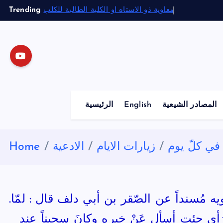
S
Trending
معاوية ذو الاستاه او الكلبة الطالبة للكلب
k
i
p
t
o
c
o
المصادر الشيعية
English
الرئيسية
n
t
e
م في كلّ يوم
زيارات الايام
الادعية
Home
n
t
.قال السيّد ابن طاووس في جمال الاسبُوع: روى ابن بابويه مُسنداً عن الصّقر بن أبي دلف قال : لمّا
َأى جئت أسأل عَنْ خبره وكانَ سجيناً عند