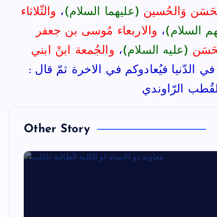
الحَسَن وَالحُسين
(عليهما السلام)
،
والثّلاثاء
م السلام)
،
والاربعاء مُوسى بن جعفر
حَسَن
(عليه السلام)
،
والجُمعة ابنْ ابني
في الدّنيا فيُعادوكم في الاخرة ثمّ قال :
لقُطب الرّاوندي
Other Story