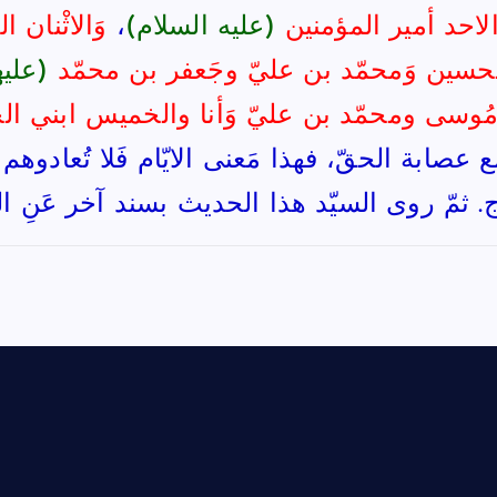
لاحد أمير المؤمنين
(عليه السلام)
،
وَالاثْنان 
لحسين وَمحمّد بن عليّ وجَعفر بن محمّد
(عليه
مُوسى ومحمّد بن عليّ وَأنا والخميس ابني ال
 عصابة الحقّ، فهذا مَعنى الايّام فَلا تُعادوهم 
ج. ثمّ روى السيّد هذا الحديث بسند آخر عَنِ ا