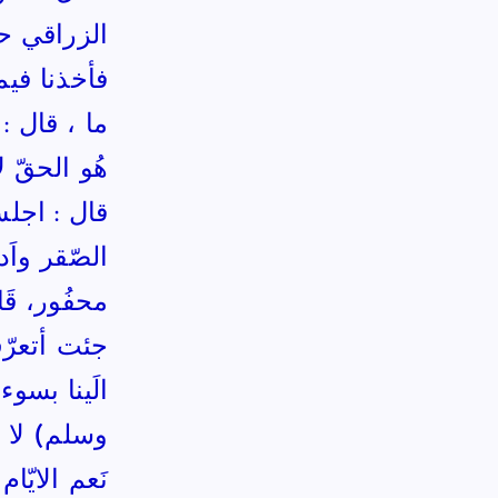
الزراقي حا
فأخذنا فيم
ما ، قال :
هُو الحقّ 
قال : اجلس
الصّقر واَ
محفُور، قَ
جئت أتعرّف 
الَينا بسو
وسلم) لا أع
نَعم الايّ