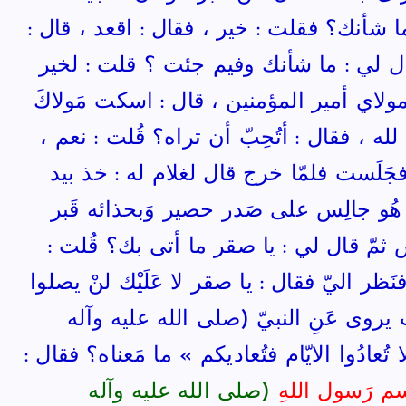
 شأنك؟ فقلت : خير ، فقال : اقعد ، قال :
ّ قال لي : ما شأنك وفيم جئت ؟ قلت : لخير
مولاي أمير المؤمنين ، قال : اسكت مَولاكَ
ه ، فقال : أتُحِبّ أن تراه؟ قُلت : نعم ،
َلَست فلمّا خرج قال لغلام له : خذ بيد
 هُو جالِس على صَدر حصير وَبحذائه قَبر
س ثمّ قال لي : يا صقر ما أتى بك؟ قُلت :
نَظر اليّ فقال : يا صقر لا عَلَيْك لنْ يصلوا
 يروى عَنِ النبيّ (صلى الله عليه وآله
ُعادُوا الايّام فتُعاديكم » ما مَعناه؟ فقال :
ِسم رَسول اللهِ
(صلى الله عليه وآله