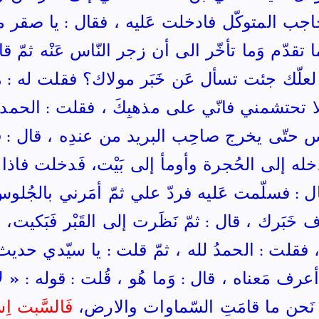
جب المتوكّل فادخلت عَليه ، فقال : يا صقر ما
ا تقدّم وَما تأخّر الى أن زجر النّاس عَنْه ثم
 لعلّك جئت تسأل عَن خَبَر مولاك؟ فقلت له : 
لا تحتشمني فانّي على مذهبِكَ ، فقلت : الحمد لل
 حتّى يخرج صاحِب البريد من عندِه ، قال : فج
دخله إلى الحُجرة وأومأ إلى بَيْت، فَدخلت فاذا
ال : فسلّمت عَليه فردّ علي ثمّ أمَرني بالجُلو
خَبَرك ، قال : ثمّ نَظَرت إلى القَبْر فَبَكيت، ف
ء، فقلت : الحمدُ لله ، ثمّ قلت : يا سيّدي حديث
رف مَعناه ، قال : وَما هُو ، قُلت : قوله : « لا ت
ام نَحن ما قامَتِ السّماوات والارض،
فَالسَّبت ا