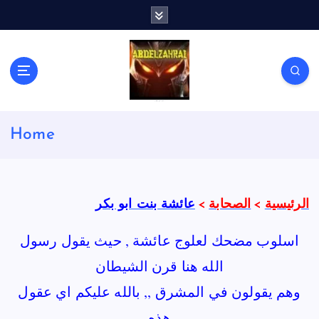
S
k
i
p
t
o
c
لكل باحث سني ومحاور شيعي
o
Home
n
t
e
n
الرئيسية
>
الصحابة
>
عائشة بنت ابو بكر
t
اسلوب مضحك لعلوج عائشة , حيث يقول رسول
الله هنا قرن الشيطان
وهم يقولون في المشرق ,, بالله عليكم اي عقول
هذه