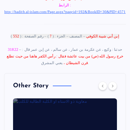
الرابط :
http://hadith.al-islam.com/Page.aspx?pageid=192&BookID=30&PID=4571
إبن أبي شيبة الكوفي
– المصنف – الجزء : (
7
) – رقم الصفحة : (
552
)
– حدثنا : وكيع ، عن عكرمة بن عمار ، عن سالم ، عن إبن عمر قال :
31822
خرج رسول الله (ص) من بيت عائشة فقال : رأس الكفر هاهنا من حيث تطلع
يعني المشرق.
قرن الشيطان
،
Other Story