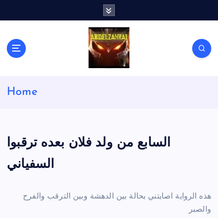
S
k
i
p
t
o
c
لكل باحث سني ومحاور شيعي
o
Home
n
t
e
n
t
السابع من ولد فلان بعده ترقبوا
السفياني
هذه الرواية اصابتني بحالة بين الدهشة وبين الترقب والفرح
والصبر