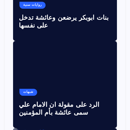
روايات سنية
بنات ابوبكر يرضعن وعائشة تدخل
على نفسها
شبهات
الرد على مقولة ان الامام علي
سمى عائشة بأم المؤمنين