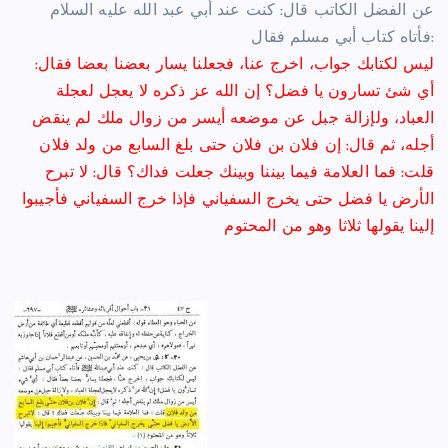
عن
الفضل الكاتب
قال: كنت عند أبي عبد الله عليه السلام
فأتاه كتاب أبي مسلم فقال:
ليس لكتابك جواب، اخرج عنا، فجعلنا يسار بعضنا بعضا فقال:
أي شئ تسارون يا فضل؟ إن الله عز ذكره لا يعجل لعجلة
العباد، ولإزالة جبل عن موضعه أيسر من زوال ملك لم ينقض
أجله، ثم قال: إن فلان بن فلان حتى بلغ السابع من ولد فلان
قلت: فما العلامة فيما بيننا وبينك جعلت
فداك
؟ قال: لا تبرح
الأرض يا فضل حتى يخرج السفياني فإذا خرج السفياني فأجيبوا
إلينا يقولها ثلاثا وهو من المحتوم