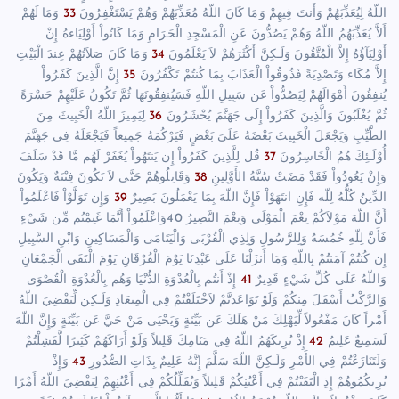
اللّهُ لِيُعَذِّبَهُمْ وَأَنتَ فِيهِمْ وَمَا كَانَ اللّهُ مُعَذِّبَهُمْ وَهُمْ يَسْتَغْفِرُونَ
33
وَمَا لَهُمْ
أَلاَّ يُعَذِّبَهُمُ اللّهُ وَهُمْ يَصُدُّونَ عَنِ الْمَسْجِدِ الْحَرَامِ وَمَا كَانُواْ أَوْلِيَاءهُ إِنْ
أَوْلِيَآؤُهُ إِلاَّ الْمُتَّقُونَ وَلَـكِنَّ أَكْثَرَهُمْ لاَ يَعْلَمُونَ
34
وَمَا كَانَ صَلاَتُهُمْ عِندَ الْبَيْتِ
إِلاَّ مُكَاء وَتَصْدِيَةً فَذُوقُواْ الْعَذَابَ بِمَا كُنتُمْ تَكْفُرُونَ
35
إِنَّ الَّذِينَ كَفَرُواْ
يُنفِقُونَ أَمْوَالَهُمْ لِيَصُدُّواْ عَن سَبِيلِ اللّهِ فَسَيُنفِقُونَهَا ثُمَّ تَكُونُ عَلَيْهِمْ حَسْرَةً
ثُمَّ يُغْلَبُونَ وَالَّذِينَ كَفَرُواْ إِلَى جَهَنَّمَ يُحْشَرُونَ
36
لِيَمِيزَ اللّهُ الْخَبِيثَ مِنَ
الطَّيِّبِ وَيَجْعَلَ الْخَبِيثَ بَعْضَهُ عَلَىَ بَعْضٍ فَيَرْكُمَهُ جَمِيعاً فَيَجْعَلَهُ فِي جَهَنَّمَ
أُوْلَـئِكَ هُمُ الْخَاسِرُونَ
37
قُل لِلَّذِينَ كَفَرُواْ إِن يَنتَهُواْ يُغَفَرْ لَهُم مَّا قَدْ سَلَفَ
وَإِنْ يَعُودُواْ فَقَدْ مَضَتْ سُنَّةُ الأَوَّلِينِ
38
وَقَاتِلُوهُمْ حَتَّى لاَ تَكُونَ فِتْنَةٌ وَيَكُونَ
الدِّينُ كُلُّهُ لِلّه فَإِنِ انتَهَوْاْ فَإِنَّ اللّهَ بِمَا يَعْمَلُونَ بَصِيرٌ
39
وَإِن تَوَلَّوْاْ فَاعْلَمُواْ
أَنَّ اللّهَ مَوْلاَكُمْ نِعْمَ الْمَوْلَى وَنِعْمَ النَّصِيرُ
40
وَاعْلَمُواْ أَنَّمَا غَنِمْتُم مِّن شَيْءٍ
فَأَنَّ لِلّهِ خُمُسَهُ وَلِلرَّسُولِ وَلِذِي الْقُرْبَى وَالْيَتَامَى وَالْمَسَاكِينِ وَابْنِ السَّبِيلِ
إِن كُنتُمْ آمَنتُمْ بِاللّهِ وَمَا أَنزَلْنَا عَلَى عَبْدِنَا يَوْمَ الْفُرْقَانِ يَوْمَ الْتَقَى الْجَمْعَانِ
وَاللّهُ عَلَى كُلِّ شَيْءٍ قَدِيرٌ
41
إِذْ أَنتُم بِالْعُدْوَةِ الدُّنْيَا وَهُم بِالْعُدْوَةِ الْقُصْوَى
وَالرَّكْبُ أَسْفَلَ مِنكُمْ وَلَوْ تَوَاعَدتَّمْ لاَخْتَلَفْتُمْ فِي الْمِيعَادِ وَلَـكِن لِّيَقْضِيَ اللّهُ
أَمْراً كَانَ مَفْعُولاً لِّيَهْلِكَ مَنْ هَلَكَ عَن بَيِّنَةٍ وَيَحْيَى مَنْ حَيَّ عَن بَيِّنَةٍ وَإِنَّ اللّهَ
لَسَمِيعٌ عَلِيمٌ
42
إِذْ يُرِيكَهُمُ اللّهُ فِي مَنَامِكَ قَلِيلاً وَلَوْ أَرَاكَهُمْ كَثِيرًا لَّفَشِلْتُمْ
وَلَتَنَازَعْتُمْ فِي الأَمْرِ وَلَـكِنَّ اللّهَ سَلَّمَ إِنَّهُ عَلِيمٌ بِذَاتِ الصُّدُورِ
43
وَإِذْ
يُرِيكُمُوهُمْ إِذِ الْتَقَيْتُمْ فِي أَعْيُنِكُمْ قَلِيلاً وَيُقَلِّلُكُمْ فِي أَعْيُنِهِمْ لِيَقْضِيَ اللّهُ أَمْرًا