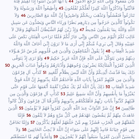
كَانَ مَفْعُولاً وَإِلَى اللّهِ تُرْجَعُ الاُمُورُ
44
يَا أَيُّهَا الَّذِينَ آمَنُواْ إِذَا لَقِيتُمْ فِئَةً
فَاثْبُتُواْ وَاذْكُرُواْ اللّهَ كَثِيرًا لَّعَلَّكُمْ تُفْلَحُونَ
45
وَأَطِيعُواْ اللّهَ وَرَسُولَهُ وَلاَ
تَنَازَعُواْ فَتَفْشَلُواْ وَتَذْهَبَ رِيحُكُمْ وَاصْبِرُواْ إِنَّ اللّهَ مَعَ الصَّابِرِينَ
46
وَلاَ
تَكُونُواْ كَالَّذِينَ خَرَجُواْ مِن دِيَارِهِم بَطَرًا وَرِئَاء النَّاسِ وَيَصُدُّونَ عَن سَبِيلِ
اللّهِ وَاللّهُ بِمَا يَعْمَلُونَ مُحِيطٌ
47
وَإِذْ زَيَّنَ لَهُمُ الشَّيْطَانُ أَعْمَالَهُمْ وَقَالَ لاَ
غَالِبَ لَكُمُ الْيَوْمَ مِنَ النَّاسِ وَإِنِّي جَارٌ لَّكُمْ فَلَمَّا تَرَاءتِ الْفِئَتَانِ نَكَصَ عَلَى
عَقِبَيْهِ وَقَالَ إِنِّي بَرِيءٌ مِّنكُمْ إِنِّي أَرَى مَا لاَ تَرَوْنَ إِنِّيَ أَخَافُ اللّهَ وَاللّهُ
شَدِيدُ الْعِقَابِ
48
إِذْ يَقُولُ الْمُنَافِقُونَ وَالَّذِينَ فِي قُلُوبِهِم مَّرَضٌ غَرَّ هَـؤُلاء
دِينُهُمْ وَمَن يَتَوَكَّلْ عَلَى اللّهِ فَإِنَّ اللّهَ عَزِيزٌ حَكِيمٌ
49
وَلَوْ تَرَى إِذْ يَتَوَفَّى
الَّذِينَ كَفَرُواْ الْمَلآئِكَةُ يَضْرِبُونَ وُجُوهَهُمْ وَأَدْبَارَهُمْ وَذُوقُواْ عَذَابَ الْحَرِيقِ
50
ذَلِكَ بِمَا قَدَّمَتْ أَيْدِيكُمْ وَأَنَّ اللّهَ لَيْسَ بِظَلاَّمٍ لِّلْعَبِيدِ
51
كَدَأْبِ آلِ فِرْعَوْنَ
وَالَّذِينَ مِن قَبْلِهِمْ كَفَرُواْ بِآيَاتِ اللّهِ فَأَخَذَهُمُ اللّهُ بِذُنُوبِهِمْ إِنَّ اللّهَ قَوِيٌّ
شَدِيدُ الْعِقَابِ
52
ذَلِكَ بِأَنَّ اللّهَ لَمْ يَكُ مُغَيِّرًا نِّعْمَةً أَنْعَمَهَا عَلَى قَوْمٍ حَتَّى
يُغَيِّرُواْ مَا بِأَنفُسِهِمْ وَأَنَّ اللّهَ سَمِيعٌ عَلِيمٌ
53
كَدَأْبِ آلِ فِرْعَوْنَ وَالَّذِينَ مِن
قَبْلِهِمْ كَذَّبُواْ بآيَاتِ رَبِّهِمْ فَأَهْلَكْنَاهُم بِذُنُوبِهِمْ وَأَغْرَقْنَا آلَ فِرْعَونَ وَكُلٌّ كَانُواْ
ظَالِمِينَ
54
إِنَّ شَرَّ الدَّوَابِّ عِندَ اللّهِ الَّذِينَ كَفَرُواْ فَهُمْ لاَ يُؤْمِنُونَ
55
الَّذِينَ
عَاهَدتَّ مِنْهُمْ ثُمَّ يَنقُضُونَ عَهْدَهُمْ فِي كُلِّ مَرَّةٍ وَهُمْ لاَ يَتَّقُونَ
56
فَإِمَّا
تَثْقَفَنَّهُمْ فِي الْحَرْبِ فَشَرِّدْ بِهِم مَّنْ خَلْفَهُمْ لَعَلَّهُمْ يَذَّكَّرُونَ
57
وَإِمَّا تَخَافَنَّ
مِن قَوْمٍ خِيَانَةً فَانبِذْ إِلَيْهِمْ عَلَى سَوَاء إِنَّ اللّهَ لاَ يُحِبُّ الخَائِنِينَ
58
وَلاَ
يَحْسَبَنَّ الَّذِينَ كَفَرُواْ سَبَقُواْ إِنَّهُمْ لاَ يُعْجِزُونَ
59
وَأَعِدُّواْ لَهُم مَّا اسْتَطَعْتُم