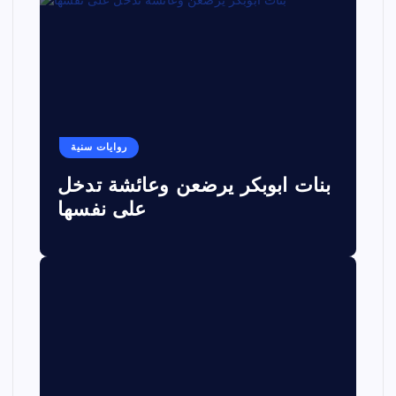
روايات سنية
بنات ابوبكر يرضعن وعائشة تدخل
على نفسها