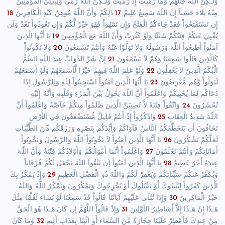
وَلَـكِنَّ اللّهَ قَتَلَهُمْ وَمَا رَمَيْتَ إِذْ رَمَيْتَ وَلَـكِنَّ اللّهَ رَمَى وَلِيُبْلِيَ الْمُؤْمِنِينَ
مِنْهُ بَلاء حَسَناً إِنَّ اللّهَ سَمِيعٌ عَلِيمٌ
17
ذَلِكُمْ وَأَنَّ اللّهَ مُوهِنُ كَيْدِ الْكَافِرِينَ
18
إِن تَسْتَفْتِحُواْ فَقَدْ جَاءكُمُ الْفَتْحُ وَإِن تَنتَهُواْ فَهُوَ خَيْرٌ لَّكُمْ وَإِن تَعُودُواْ نَعُدْ وَلَن
تُغْنِيَ عَنكُمْ فِئَتُكُمْ شَيْئًا وَلَوْ كَثُرَتْ وَأَنَّ اللّهَ مَعَ الْمُؤْمِنِينَ
19
يَا أَيُّهَا الَّذِينَ
آمَنُواْ أَطِيعُواْ اللّهَ وَرَسُولَهُ وَلاَ تَوَلَّوْا عَنْهُ وَأَنتُمْ تَسْمَعُونَ
20
وَلاَ تَكُونُواْ
كَالَّذِينَ قَالُوا سَمِعْنَا وَهُمْ لاَ يَسْمَعُونَ
21
إِنَّ شَرَّ الدَّوَابَّ عِندَ اللّهِ الصُّمُّ
الْبُكْمُ الَّذِينَ لاَ يَعْقِلُونَ
22
وَلَوْ عَلِمَ اللّهُ فِيهِمْ خَيْرًا لَّأسْمَعَهُمْ وَلَوْ أَسْمَعَهُمْ
لَتَوَلَّواْ وَّهُم مُّعْرِضُونَ
23
يَا أَيُّهَا الَّذِينَ آمَنُواْ اسْتَجِيبُواْ لِلّهِ وَلِلرَّسُولِ إِذَا
دَعَاكُم لِمَا يُحْيِيكُمْ وَاعْلَمُواْ أَنَّ اللّهَ يَحُولُ بَيْنَ الْمَرْءِ وَقَلْبِهِ وَأَنَّهُ إِلَيْهِ
تُحْشَرُونَ
24
وَاتَّقُواْ فِتْنَةً لاَّ تُصِيبَنَّ الَّذِينَ ظَلَمُواْ مِنكُمْ خَآصَّةً وَاعْلَمُواْ أَنَّ
اللّهَ شَدِيدُ الْعِقَابِ
25
وَاذْكُرُواْ إِذْ أَنتُمْ قَلِيلٌ مُّسْتَضْعَفُونَ فِي الأَرْضِ
تَخَافُونَ أَن يَتَخَطَّفَكُمُ النَّاسُ فَآوَاكُمْ وَأَيَّدَكُم بِنَصْرِهِ وَرَزَقَكُم مِّنَ الطَّيِّبَاتِ
لَعَلَّكُمْ تَشْكُرُونَ
26
يَا أَيُّهَا الَّذِينَ آمَنُواْ لاَ تَخُونُواْ اللّهَ وَالرَّسُولَ وَتَخُونُواْ
أَمَانَاتِكُمْ وَأَنتُمْ تَعْلَمُونَ
27
وَاعْلَمُواْ أَنَّمَا أَمْوَالُكُمْ وَأَوْلاَدُكُمْ فِتْنَةٌ وَأَنَّ اللّهَ
عِندَهُ أَجْرٌ عَظِيمٌ
28
يِا أَيُّهَا الَّذِينَ آمَنُواْ إَن تَتَّقُواْ اللّهَ يَجْعَل لَّكُمْ فُرْقَاناً
وَيُكَفِّرْ عَنكُمْ سَيِّئَاتِكُمْ وَيَغْفِرْ لَكُمْ وَاللّهُ ذُو الْفَضْلِ الْعَظِيمِ
29
وَإِذْ يَمْكُرُ بِكَ
الَّذِينَ كَفَرُواْ لِيُثْبِتُوكَ أَوْ يَقْتُلُوكَ أَوْ يُخْرِجُوكَ وَيَمْكُرُونَ وَيَمْكُرُ اللّهُ وَاللّهُ
خَيْرُ الْمَاكِرِينَ
30
وَإِذَا تُتْلَى عَلَيْهِمْ آيَاتُنَا قَالُواْ قَدْ سَمِعْنَا لَوْ نَشَاء لَقُلْنَا مِثْلَ
هَـذَا إِنْ هَـذَا إِلاَّ أَسَاطِيرُ الأوَّلِينَ
31
وَإِذْ قَالُواْ اللَّهُمَّ إِن كَانَ هَـذَا هُوَ الْحَقَّ
مِنْ عِندِكَ فَأَمْطِرْ عَلَيْنَا حِجَارَةً مِّنَ السَّمَاء أَوِ ائْتِنَا بِعَذَابٍ أَلِيمٍ
32
وَمَا كَانَ