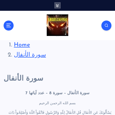
S
k
i
p
t
o
c
لكل باحث سني ومحاور شيعي
o
Home
n
سورة الأنفال
t
e
n
t
سورة الأنفال
سورة الأنفال – سورة 8 – عدد آياتها 7
بسم الله الرحمن الرحيم
يَسْأَلُونَكَ عَنِ الأَنفَالِ قُلِ الأَنفَالُ لِلّهِ وَالرَّسُولِ فَاتَّقُواْ اللّهَ وَأَصْلِحُواْ ذَاتَ