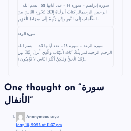
v
سورة إبراهيم – سورة 14 – عدد آياتها 52 بسم الله
i
الرحمن الرحيمالَر كِتَابٌ أَنزَلْنَاهُ إِلَيْكَ لِتُخْرِجَ النَّاسَ مِنَ
الظُّلُمَاتِ إِلَى النُّورِ بِإِذْنِ رَبِّهِمْ إِلَى صِرَاطِ الْعَزِيزِ…
g
سورة الرعد
a
سورة الرعد – سورة 13 – عدد آياتها 43 بسم الله
t
الرحيم الرحيمالمر تِلْكَ آيَاتُ الْكِتَابِ وَالَّذِيَ أُنزِلَ إِلَيْكَ مِن
رَّبِّكَ الْحَقُّ وَلَـكِنَّ أَكْثَرَ النَّاسِ لاَ يُؤْمِنُونَ 1…
i
o
سورة
One thought on “
n
”
الأنفال
Anonymous
says:
May 18, 2023 at 11:37 pm