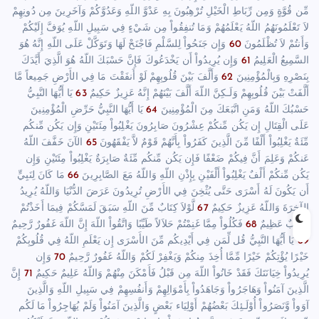
مِّن قُوَّةٍ وَمِن رِّبَاطِ الْخَيْلِ تُرْهِبُونَ بِهِ عَدْوَّ اللّهِ وَعَدُوَّكُمْ وَآخَرِينَ مِن دُونِهِمْ
لاَ تَعْلَمُونَهُمُ اللّهُ يَعْلَمُهُمْ وَمَا تُنفِقُواْ مِن شَيْءٍ فِي سَبِيلِ اللّهِ يُوَفَّ إِلَيْكُمْ
وَأَنتُمْ لاَ تُظْلَمُونَ
60
وَإِن جَنَحُواْ لِلسَّلْمِ فَاجْنَحْ لَهَا وَتَوَكَّلْ عَلَى اللّهِ إِنَّهُ هُوَ
السَّمِيعُ الْعَلِيمُ
61
وَإِن يُرِيدُواْ أَن يَخْدَعُوكَ فَإِنَّ حَسْبَكَ اللّهُ هُوَ الَّذِيَ أَيَّدَكَ
بِنَصْرِهِ وَبِالْمُؤْمِنِينَ
62
وَأَلَّفَ بَيْنَ قُلُوبِهِمْ لَوْ أَنفَقْتَ مَا فِي الأَرْضِ جَمِيعاً مَّا
أَلَّفَتْ بَيْنَ قُلُوبِهِمْ وَلَـكِنَّ اللّهَ أَلَّفَ بَيْنَهُمْ إِنَّهُ عَزِيزٌ حَكِيمٌ
63
يَا أَيُّهَا النَّبِيُّ
حَسْبُكَ اللّهُ وَمَنِ اتَّبَعَكَ مِنَ الْمُؤْمِنِينَ
64
يَا أَيُّهَا النَّبِيُّ حَرِّضِ الْمُؤْمِنِينَ
عَلَى الْقِتَالِ إِن يَكُن مِّنكُمْ عِشْرُونَ صَابِرُونَ يَغْلِبُواْ مِئَتَيْنِ وَإِن يَكُن مِّنكُم
مِّئَةٌ يَغْلِبُواْ أَلْفًا مِّنَ الَّذِينَ كَفَرُواْ بِأَنَّهُمْ قَوْمٌ لاَّ يَفْقَهُونَ
65
الآنَ خَفَّفَ اللّهُ
عَنكُمْ وَعَلِمَ أَنَّ فِيكُمْ ضَعْفًا فَإِن يَكُن مِّنكُم مِّئَةٌ صَابِرَةٌ يَغْلِبُواْ مِئَتَيْنِ وَإِن
يَكُن مِّنكُمْ أَلْفٌ يَغْلِبُواْ أَلْفَيْنِ بِإِذْنِ اللّهِ وَاللّهُ مَعَ الصَّابِرِينَ
66
مَا كَانَ لِنَبِيٍّ
أَن يَكُونَ لَهُ أَسْرَى حَتَّى يُثْخِنَ فِي الأَرْضِ تُرِيدُونَ عَرَضَ الدُّنْيَا وَاللّهُ يُرِيدُ
الآخِرَةَ وَاللّهُ عَزِيزٌ حَكِيمٌ
67
لَّوْلاَ كِتَابٌ مِّنَ اللّهِ سَبَقَ لَمَسَّكُمْ فِيمَا أَخَذْتُمْ
عَذَابٌ عَظِيمٌ
68
فَكُلُواْ مِمَّا غَنِمْتُمْ حَلاَلاً طَيِّبًا وَاتَّقُواْ اللّهَ إِنَّ اللّهَ غَفُورٌ رَّحِيمٌ
69
يَا أَيُّهَا النَّبِيُّ قُل لِّمَن فِي أَيْدِيكُم مِّنَ الأَسْرَى إِن يَعْلَمِ اللّهُ فِي قُلُوبِكُمْ
خَيْرًا يُؤْتِكُمْ خَيْرًا مِّمَّا أُخِذَ مِنكُمْ وَيَغْفِرْ لَكُمْ وَاللّهُ غَفُورٌ رَّحِيمٌ
70
وَإِن
يُرِيدُواْ خِيَانَتَكَ فَقَدْ خَانُواْ اللّهَ مِن قَبْلُ فَأَمْكَنَ مِنْهُمْ وَاللّهُ عَلِيمٌ حَكِيمٌ
71
إِنَّ
الَّذِينَ آمَنُواْ وَهَاجَرُواْ وَجَاهَدُواْ بِأَمْوَالِهِمْ وَأَنفُسِهِمْ فِي سَبِيلِ اللّهِ وَالَّذِينَ
آوَواْ وَّنَصَرُواْ أُوْلَـئِكَ بَعْضُهُمْ أَوْلِيَاء بَعْضٍ وَالَّذِينَ آمَنُواْ وَلَمْ يُهَاجِرُواْ مَا لَكُم