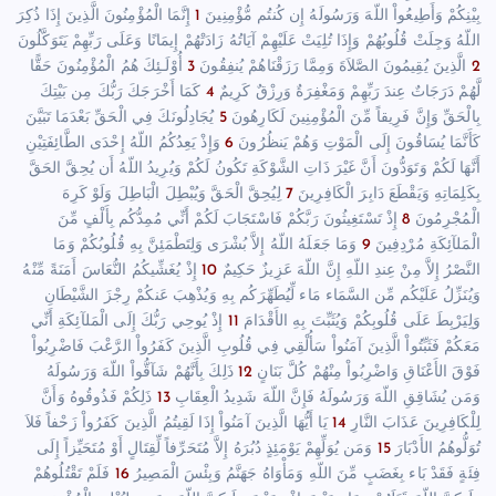
بِيْنِكُمْ وَأَطِيعُواْ اللّهَ وَرَسُولَهُ إِن كُنتُم مُّؤْمِنِينَ
1
إِنَّمَا الْمُؤْمِنُونَ الَّذِينَ إِذَا ذُكِرَ
اللّهُ وَجِلَتْ قُلُوبُهُمْ وَإِذَا تُلِيَتْ عَلَيْهِمْ آيَاتُهُ زَادَتْهُمْ إِيمَانًا وَعَلَى رَبِّهِمْ يَتَوَكَّلُونَ
2
الَّذِينَ يُقِيمُونَ الصَّلاَةَ وَمِمَّا رَزَقْنَاهُمْ يُنفِقُونَ
3
أُوْلَـئِكَ هُمُ الْمُؤْمِنُونَ حَقًّا
لَّهُمْ دَرَجَاتٌ عِندَ رَبِّهِمْ وَمَغْفِرَةٌ وَرِزْقٌ كَرِيمٌ
4
كَمَا أَخْرَجَكَ رَبُّكَ مِن بَيْتِكَ
بِالْحَقِّ وَإِنَّ فَرِيقاً مِّنَ الْمُؤْمِنِينَ لَكَارِهُونَ
5
يُجَادِلُونَكَ فِي الْحَقِّ بَعْدَمَا تَبَيَّنَ
كَأَنَّمَا يُسَاقُونَ إِلَى الْمَوْتِ وَهُمْ يَنظُرُونَ
6
وَإِذْ يَعِدُكُمُ اللّهُ إِحْدَى الطَّائِفَتِيْنِ
أَنَّهَا لَكُمْ وَتَوَدُّونَ أَنَّ غَيْرَ ذَاتِ الشَّوْكَةِ تَكُونُ لَكُمْ وَيُرِيدُ اللّهُ أَن يُحِقَّ الحَقَّ
بِكَلِمَاتِهِ وَيَقْطَعَ دَابِرَ الْكَافِرِينَ
7
لِيُحِقَّ الْحَقَّ وَيُبْطِلَ الْبَاطِلَ وَلَوْ كَرِهَ
الْمُجْرِمُونَ
8
إِذْ تَسْتَغِيثُونَ رَبَّكُمْ فَاسْتَجَابَ لَكُمْ أَنِّي مُمِدُّكُم بِأَلْفٍ مِّنَ
الْمَلآئِكَةِ مُرْدِفِينَ
9
وَمَا جَعَلَهُ اللّهُ إِلاَّ بُشْرَى وَلِتَطْمَئِنَّ بِهِ قُلُوبُكُمْ وَمَا
النَّصْرُ إِلاَّ مِنْ عِندِ اللّهِ إِنَّ اللّهَ عَزِيزٌ حَكِيمٌ
10
إِذْ يُغَشِّيكُمُ النُّعَاسَ أَمَنَةً مِّنْهُ
وَيُنَزِّلُ عَلَيْكُم مِّن السَّمَاء مَاء لِّيُطَهِّرَكُم بِهِ وَيُذْهِبَ عَنكُمْ رِجْزَ الشَّيْطَانِ
وَلِيَرْبِطَ عَلَى قُلُوبِكُمْ وَيُثَبِّتَ بِهِ الأَقْدَامَ
11
إِذْ يُوحِي رَبُّكَ إِلَى الْمَلآئِكَةِ أَنِّي
مَعَكُمْ فَثَبِّتُواْ الَّذِينَ آمَنُواْ سَأُلْقِي فِي قُلُوبِ الَّذِينَ كَفَرُواْ الرَّعْبَ فَاضْرِبُواْ
فَوْقَ الأَعْنَاقِ وَاضْرِبُواْ مِنْهُمْ كُلَّ بَنَانٍ
12
ذَلِكَ بِأَنَّهُمْ شَآقُّواْ اللّهَ وَرَسُولَهُ
وَمَن يُشَاقِقِ اللّهَ وَرَسُولَهُ فَإِنَّ اللّهَ شَدِيدُ الْعِقَابِ
13
ذَلِكُمْ فَذُوقُوهُ وَأَنَّ
لِلْكَافِرِينَ عَذَابَ النَّارِ
14
يَا أَيُّهَا الَّذِينَ آمَنُواْ إِذَا لَقِيتُمُ الَّذِينَ كَفَرُواْ زَحْفاً فَلاَ
تُوَلُّوهُمُ الأَدْبَارَ
15
وَمَن يُوَلِّهِمْ يَوْمَئِذٍ دُبُرَهُ إِلاَّ مُتَحَرِّفاً لِّقِتَالٍ أَوْ مُتَحَيِّزاً إِلَى
فِئَةٍ فَقَدْ بَاء بِغَضَبٍ مِّنَ اللّهِ وَمَأْوَاهُ جَهَنَّمُ وَبِئْسَ الْمَصِيرُ
16
فَلَمْ تَقْتُلُوهُمْ