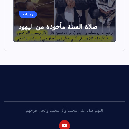
روايات
صلاة السنة مأخوذة من اليهود
اللهم صل على محمد وآل محمد وعجل فرجهم