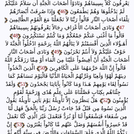
يَعْرِفُونَ كُلاًّ بِسِيمَاهُمْ وَنَادَوْاْ أَصْحَابَ الْجَنَّةِ أَن سَلاَمٌ عَلَيْكُمْ
لَمْ يَدْخُلُوهَا وَهُمْ يَطْمَعُونَ
46
وَإِذَا صُرِفَتْ أَبْصَارُهُمْ
تِلْقَاء أَصْحَابِ النَّارِ قَالُواْ رَبَّنَا لاَ تَجْعَلْنَا مَعَ الْقَوْمِ الظَّالِمِينَ
47
وَنَادَى أَصْحَابُ الأَعْرَافِ رِجَالاً يَعْرِفُونَهُمْ بِسِيمَاهُمْ
قَالُواْ مَا أَغْنَى عَنكُمْ جَمْعُكُمْ وَمَا كُنتُمْ تَسْتَكْبِرُونَ
48
أَهَـؤُلاء الَّذِينَ أَقْسَمْتُمْ لاَ يَنَالُهُمُ اللّهُ بِرَحْمَةٍ ادْخُلُواْ الْجَنَّةَ لاَ
خَوْفٌ عَلَيْكُمْ وَلاَ أَنتُمْ تَحْزَنُونَ
49
وَنَادَى أَصْحَابُ النَّارِ
أَصْحَابَ الْجَنَّةِ أَنْ أَفِيضُواْ عَلَيْنَا مِنَ الْمَاء أَوْ مِمَّا رَزَقَكُمُ اللّهُ
قَالُواْ إِنَّ اللّهَ حَرَّمَهُمَا عَلَى الْكَافِرِينَ
50
الَّذِينَ اتَّخَذُواْ
دِينَهُمْ لَهْوًا وَلَعِبًا وَغَرَّتْهُمُ الْحَيَاةُ الدُّنْيَا فَالْيَوْمَ نَنسَاهُمْ كَمَا
نَسُواْ لِقَاء يَوْمِهِمْ هَـذَا وَمَا كَانُواْ بِآيَاتِنَا يَجْحَدُونَ
51
وَلَقَدْ
جِئْنَاهُم بِكِتَابٍ فَصَّلْنَاهُ عَلَى عِلْمٍ هُدًى وَرَحْمَةً لِّقَوْمٍ
يُؤْمِنُونَ
52
هَلْ يَنظُرُونَ إِلاَّ تَأْوِيلَهُ يَوْمَ يَأْتِي تَأْوِيلُهُ يَقُولُ
الَّذِينَ نَسُوهُ مِن قَبْلُ قَدْ جَاءتْ رُسُلُ رَبِّنَا بِالْحَقِّ فَهَل لَّنَا
مِن شُفَعَاء فَيَشْفَعُواْ لَنَا أَوْ نُرَدُّ فَنَعْمَلَ غَيْرَ الَّذِي كُنَّا نَعْمَلُ
قَدْ خَسِرُواْ أَنفُسَهُمْ وَضَلَّ عَنْهُم مَّا كَانُواْ يَفْتَرُونَ
53
إِنَّ
رَبَّكُمُ اللّهُ الَّذِي خَلَقَ السَّمَاوَاتِ وَالأَرْضَ فِي سِتَّةِ أَيَّامٍ ثُمَّ