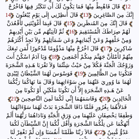
12
قَالَ فَاهْبِطْ مِنْهَا فَمَا يَكُونُ لَكَ أَن تَتَكَبَّرَ فِيهَا فَاخْرُجْ
إِنَّكَ مِنَ الصَّاغِرِينَ
13
قَالَ أَنظِرْنِي إِلَى يَوْمِ يُبْعَثُونَ
14
قَالَ إِنَّكَ مِنَ المُنظَرِينَ
15
قَالَ فَبِمَا أَغْوَيْتَنِي لأَقْعُدَنَّ
لَهُمْ صِرَاطَكَ الْمُسْتَقِيمَ
16
ثُمَّ لآتِيَنَّهُم مِّن بَيْنِ أَيْدِيهِمْ
وَمِنْ خَلْفِهِمْ وَعَنْ أَيْمَانِهِمْ وَعَن شَمَآئِلِهِمْ وَلاَ تَجِدُ أَكْثَرَهُمْ
شَاكِرِينَ
17
قَالَ اخْرُجْ مِنْهَا مَذْؤُومًا مَّدْحُورًا لَّمَن تَبِعَكَ
مِنْهُمْ لأَمْلأنَّ جَهَنَّمَ مِنكُمْ أَجْمَعِينَ
18
وَيَا آدَمُ اسْكُنْ أَنتَ
وَزَوْجُكَ الْجَنَّةَ فَكُلاَ مِنْ حَيْثُ شِئْتُمَا وَلاَ تَقْرَبَا هَـذِهِ الشَّجَرَةَ
فَتَكُونَا مِنَ الظَّالِمِينَ
19
فَوَسْوَسَ لَهُمَا الشَّيْطَانُ لِيُبْدِيَ
لَهُمَا مَا وُورِيَ عَنْهُمَا مِن سَوْءَاتِهِمَا وَقَالَ مَا نَهَاكُمَا رَبُّكُمَا
عَنْ هَـذِهِ الشَّجَرَةِ إِلاَّ أَن تَكُونَا مَلَكَيْنِ أَوْ تَكُونَا مِنَ
الْخَالِدِينَ
20
وَقَاسَمَهُمَا إِنِّي لَكُمَا لَمِنَ النَّاصِحِينَ
21
فَدَلاَّهُمَا بِغُرُورٍ فَلَمَّا ذَاقَا الشَّجَرَةَ بَدَتْ لَهُمَا سَوْءَاتُهُمَا
وَطَفِقَا يَخْصِفَانِ عَلَيْهِمَا مِن وَرَقِ الْجَنَّةِ وَنَادَاهُمَا رَبُّهُمَا أَلَمْ
أَنْهَكُمَا عَن تِلْكُمَا الشَّجَرَةِ وَأَقُل لَّكُمَا إِنَّ الشَّيْطَآنَ لَكُمَا
عَدُوٌّ مُّبِينٌ
22
قَالاَ رَبَّنَا ظَلَمْنَا أَنفُسَنَا وَإِن لَّمْ تَغْفِرْ لَنَا