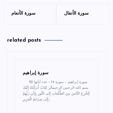
P
سورة الأنفال
سورة الأنعام
o
s
t
related posts
n
a
v
سورة إبراهيم
سورة إبراهيم – سورة 14 – عدد آياتها 52
i
بسم الله الرحمن الرحيمالَر كِتَابٌ أَنزَلْنَاهُ إِلَيْكَ
لِتُخْرِجَ النَّاسَ مِنَ الظُّلُمَاتِ إِلَى النُّورِ بِإِذْنِ رَبِّهِمْ
g
إِلَى صِرَاطِ الْعَزِيزِ…
a