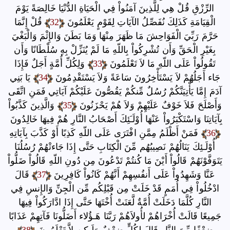
الرِّزْقِ قُلْ هِي لِلَّذِينَ آمَنُواْ فِي الْحَيَاةِ الدُّنْيَا خَالِصَةً يَوْمَ
الْقِيَامَةِ كَذَلِكَ نُفَصِّلُ الآيَاتِ لِقَوْمٍ يَعْلَمُونَ
32
قُلْ إِنَّمَا
حَرَّمَ رَبِّيَ الْفَوَاحِشَ مَا ظَهَرَ مِنْهَا وَمَا بَطَنَ وَالإِثْمَ وَالْبَغْيَ
بِغَيْرِ الْحَقِّ وَأَن تُشْرِكُواْ بِاللّهِ مَا لَمْ يُنَزِّلْ بِهِ سُلْطَانًا وَأَن
تَقُولُواْ عَلَى اللّهِ مَا لاَ تَعْلَمُونَ
33
وَلِكُلِّ أُمَّةٍ أَجَلٌ فَإِذَا
جَاء أَجَلُهُمْ لاَ يَسْتَأْخِرُونَ سَاعَةً وَلاَ يَسْتَقْدِمُونَ
34
يَا بَنِي
آدَمَ إِمَّا يَأْتِيَنَّكُمْ رُسُلٌ مِّنكُمْ يَقُصُّونَ عَلَيْكُمْ آيَاتِي فَمَنِ اتَّقَى
وَأَصْلَحَ فَلاَ خَوْفٌ عَلَيْهِمْ وَلاَ هُمْ يَحْزَنُونَ
35
وَالَّذِينَ كَذَّبُواْ
بِآيَاتِنَا وَاسْتَكْبَرُواْ عَنْهَا أُوْلَـَئِكَ أَصْحَابُ النَّارِ هُمْ فِيهَا خَالِدُونَ
36
فَمَنْ أَظْلَمُ مِمَّنِ افْتَرَى عَلَى اللّهِ كَذِبًا أَوْ كَذَّبَ بِآيَاتِهِ
أُوْلَـئِكَ يَنَالُهُمْ نَصِيبُهُم مِّنَ الْكِتَابِ حَتَّى إِذَا جَاءتْهُمْ رُسُلُنَا
يَتَوَفَّوْنَهُمْ قَالُواْ أَيْنَ مَا كُنتُمْ تَدْعُونَ مِن دُونِ اللّهِ قَالُواْ ضَلُّواْ
عَنَّا وَشَهِدُواْ عَلَى أَنفُسِهِمْ أَنَّهُمْ كَانُواْ كَافِرِينَ
37
قَالَ
ادْخُلُواْ فِي أُمَمٍ قَدْ خَلَتْ مِن قَبْلِكُم مِّن الْجِنِّ وَالإِنسِ فِي
النَّارِ كُلَّمَا دَخَلَتْ أُمَّةٌ لَّعَنَتْ أُخْتَهَا حَتَّى إِذَا ادَّارَكُواْ فِيهَا
جَمِيعًا قَالَتْ أُخْرَاهُمْ لأُولاَهُمْ رَبَّنَا هَـؤُلاء أَضَلُّونَا فَآتِهِمْ عَذَابًا
ضِعْفًا مِّنَ النَّارِ قَالَ لِكُلٍّ ضِعْفٌ وَلَـكِن لاَّ تَعْلَمُونَ
38