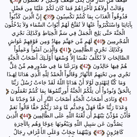
وَقَالَتْ أُولاَهُمْ لأُخْرَاهُمْ فَمَا كَانَ لَكُمْ عَلَيْنَا مِن فَضْلٍ
فَذُوقُواْ الْعَذَابَ بِمَا كُنتُمْ تَكْسِبُونَ
39
إِنَّ الَّذِينَ كَذَّبُواْ
بِآيَاتِنَا وَاسْتَكْبَرُواْ عَنْهَا لاَ تُفَتَّحُ لَهُمْ أَبْوَابُ السَّمَاء وَلاَ يَدْخُلُونَ
الْجَنَّةَ حَتَّى يَلِجَ الْجَمَلُ فِي سَمِّ الْخِيَاطِ وَكَذَلِكَ نَجْزِي
الْمُجْرِمِينَ
40
لَهُم مِّن جَهَنَّمَ مِهَادٌ وَمِن فَوْقِهِمْ غَوَاشٍ
وَكَذَلِكَ نَجْزِي الظَّالِمِينَ
41
وَالَّذِينَ آمَنُواْ وَعَمِلُواْ
الصَّالِحَاتِ لاَ نُكَلِّفُ نَفْسًا إِلاَّ وُسْعَهَا أُوْلَـئِكَ أَصْحَابُ الْجَنَّةِ
هُمْ فِيهَا خَالِدُونَ
42
وَنَزَعْنَا مَا فِي صُدُورِهِم مِّنْ غِلٍّ
تَجْرِي مِن تَحْتِهِمُ الأَنْهَارُ وَقَالُواْ الْحَمْدُ لِلّهِ الَّذِي هَدَانَا لِهَـذَا
وَمَا كُنَّا لِنَهْتَدِيَ لَوْلا أَنْ هَدَانَا اللّهُ لَقَدْ جَاءتْ رُسُلُ رَبِّنَا
بِالْحَقِّ وَنُودُواْ أَن تِلْكُمُ الْجَنَّةُ أُورِثْتُمُوهَا بِمَا كُنتُمْ تَعْمَلُونَ
43
وَنَادَى أَصْحَابُ الْجَنَّةِ أَصْحَابَ النَّارِ أَن قَدْ وَجَدْنَا مَا
وَعَدَنَا رَبُّنَا حَقًّا فَهَلْ وَجَدتُّم مَّا وَعَدَ رَبُّكُمْ حَقًّا قَالُواْ نَعَمْ
فَأَذَّنَ مُؤَذِّنٌ بَيْنَهُمْ أَن لَّعْنَةُ اللّهِ عَلَى الظَّالِمِينَ
44
الَّذِينَ
يَصُدُّونَ عَن سَبِيلِ اللّهِ وَيَبْغُونَهَا عِوَجًا وَهُم بِالآخِرَةِ
كَافِرُونَ
45
وَبَيْنَهُمَا حِجَابٌ وَعَلَى الأَعْرَافِ رِجَالٌ