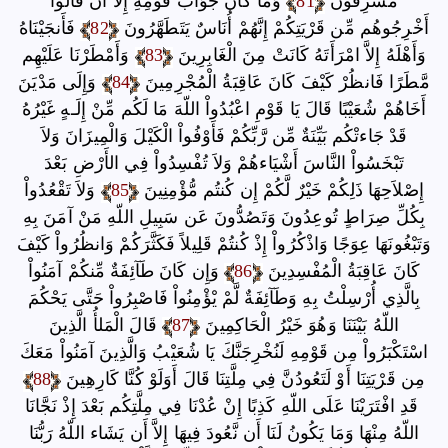
مُّسْرِفُونَ
81
وَمَا كَانَ جَوَابَ قَوْمِهِ إِلاَّ أَن قَالُواْ
أَخْرِجُوهُم مِّن قَرْيَتِكُمْ إِنَّهُمْ أُنَاسٌ يَتَطَهَّرُونَ
82
فَأَنجَيْنَاهُ
وَأَهْلَهُ إِلاَّ امْرَأَتَهُ كَانَتْ مِنَ الْغَابِرِينَ
83
وَأَمْطَرْنَا عَلَيْهِم
مَّطَرًا فَانظُرْ كَيْفَ كَانَ عَاقِبَةُ الْمُجْرِمِينَ
84
وَإِلَى مَدْيَنَ
أَخَاهُمْ شُعَيْبًا قَالَ يَا قَوْمِ اعْبُدُواْ اللّهَ مَا لَكُم مِّنْ إِلَـهٍ غَيْرُهُ
قَدْ جَاءتْكُم بَيِّنَةٌ مِّن رَّبِّكُمْ فَأَوْفُواْ الْكَيْلَ وَالْمِيزَانَ وَلاَ
تَبْخَسُواْ النَّاسَ أَشْيَاءهُمْ وَلاَ تُفْسِدُواْ فِي الأَرْضِ بَعْدَ
إِصْلاَحِهَا ذَلِكُمْ خَيْرٌ لَّكُمْ إِن كُنتُم مُّؤْمِنِينَ
85
وَلاَ تَقْعُدُواْ
بِكُلِّ صِرَاطٍ تُوعِدُونَ وَتَصُدُّونَ عَن سَبِيلِ اللّهِ مَنْ آمَنَ بِهِ
وَتَبْغُونَهَا عِوَجًا وَاذْكُرُواْ إِذْ كُنتُمْ قَلِيلاً فَكَثَّرَكُمْ وَانظُرُواْ كَيْفَ
كَانَ عَاقِبَةُ الْمُفْسِدِينَ
86
وَإِن كَانَ طَآئِفَةٌ مِّنكُمْ آمَنُواْ
بِالَّذِي أُرْسِلْتُ بِهِ وَطَآئِفَةٌ لَّمْ يْؤْمِنُواْ فَاصْبِرُواْ حَتَّى يَحْكُمَ
اللّهُ بَيْنَنَا وَهُوَ خَيْرُ الْحَاكِمِينَ
87
قَالَ الْمَلأُ الَّذِينَ
اسْتَكْبَرُواْ مِن قَوْمِهِ لَنُخْرِجَنَّكَ يَا شُعَيْبُ وَالَّذِينَ آمَنُواْ مَعَكَ
مِن قَرْيَتِنَا أَوْ لَتَعُودُنَّ فِي مِلَّتِنَا قَالَ أَوَلَوْ كُنَّا كَارِهِينَ
88
قَدِ افْتَرَيْنَا عَلَى اللّهِ كَذِبًا إِنْ عُدْنَا فِي مِلَّتِكُم بَعْدَ إِذْ نَجَّانَا
اللّهُ مِنْهَا وَمَا يَكُونُ لَنَا أَن نَّعُودَ فِيهَا إِلاَّ أَن يَشَاء اللّهُ رَبُّنَا