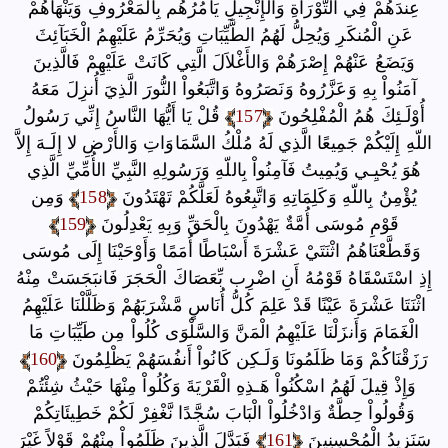
عِندَهُمْ فِي التَّوْرَاةِ وَالإِنْجِيلِ يَأْمُرُهُم بِالْمَعْرُوفِ وَيَنْهَاهُمْ
عَنِ الْمُنكَرِ وَيُحِلُّ لَهُمُ الطَّيِّبَاتِ وَيُحَرِّمُ عَلَيْهِمُ الْخَبَآئِثَ
وَيَضَعُ عَنْهُمْ إِصْرَهُمْ وَالأَغْلاَلَ الَّتِي كَانَتْ عَلَيْهِمْ فَالَّذِينَ
آمَنُواْ بِهِ وَعَزَّرُوهُ وَنَصَرُوهُ وَاتَّبَعُواْ النُّورَ الَّذِيَ أُنزِلَ مَعَهُ
أُوْلَـئِكَ هُمُ الْمُفْلِحُونَ
157
قُلْ يَا أَيُّهَا النَّاسُ إِنِّي رَسُولُ
اللّهِ إِلَيْكُمْ جَمِيعًا الَّذِي لَهُ مُلْكُ السَّمَاوَاتِ وَالأَرْضِ لا إِلَـهَ إِلاَّ
هُوَ يُحْيِـي وَيُمِيتُ فَآمِنُواْ بِاللّهِ وَرَسُولِهِ النَّبِيِّ الأُمِّيِّ الَّذِي
يُؤْمِنُ بِاللّهِ وَكَلِمَاتِهِ وَاتَّبِعُوهُ لَعَلَّكُمْ تَهْتَدُونَ
158
وَمِن
قَوْمِ مُوسَى أُمَّةٌ يَهْدُونَ بِالْحَقِّ وَبِهِ يَعْدِلُونَ
159
وَقَطَّعْنَاهُمُ اثْنَتَيْ عَشْرَةَ أَسْبَاطًا أُمَمًا وَأَوْحَيْنَا إِلَى مُوسَى
إِذِ اسْتَسْقَاهُ قَوْمُهُ أَنِ اضْرِب بِّعَصَاكَ الْحَجَرَ فَانبَجَسَتْ مِنْهُ
اثْنَتَا عَشْرَةَ عَيْنًا قَدْ عَلِمَ كُلُّ أُنَاسٍ مَّشْرَبَهُمْ وَظَلَّلْنَا عَلَيْهِمُ
الْغَمَامَ وَأَنزَلْنَا عَلَيْهِمُ الْمَنَّ وَالسَّلْوَى كُلُواْ مِن طَيِّبَاتِ مَا
رَزَقْنَاكُمْ وَمَا ظَلَمُونَا وَلَـكِن كَانُواْ أَنفُسَهُمْ يَظْلِمُونَ
160
وَإِذْ قِيلَ لَهُمُ اسْكُنُواْ هَـذِهِ الْقَرْيَةَ وَكُلُواْ مِنْهَا حَيْثُ شِئْتُمْ
وَقُولُواْ حِطَّةٌ وَادْخُلُواْ الْبَابَ سُجَّدًا نَّغْفِرْ لَكُمْ خَطِيئَاتِكُمْ
سَنَزِيدُ الْمُحْسِنِينَ
161
فَبَدَّلَ الَّذِينَ ظَلَمُواْ مِنْهُمْ قَوْلاً غَيْرَ