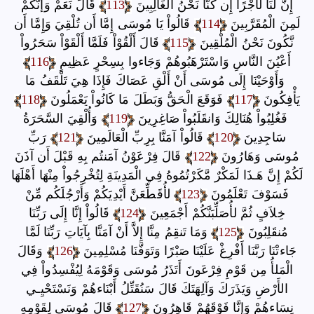
إِنَّ لَنَا لأَجْرًا إِن كُنَّا نَحْنُ الْغَالِبِينَ
113
قَالَ نَعَمْ وَإَنَّكُمْ
لَمِنَ الْمُقَرَّبِينَ
114
قَالُواْ يَا مُوسَى إِمَّا أَن تُلْقِيَ وَإِمَّا أَن
نَّكُونَ نَحْنُ الْمُلْقِينَ
115
قَالَ أَلْقُوْاْ فَلَمَّا أَلْقَوْاْ سَحَرُواْ
أَعْيُنَ النَّاسِ وَاسْتَرْهَبُوهُمْ وَجَاءوا بِسِحْرٍ عَظِيمٍ
116
وَأَوْحَيْنَا إِلَى مُوسَى أَنْ أَلْقِ عَصَاكَ فَإِذَا هِيَ تَلْقَفُ مَا
يَأْفِكُونَ
117
فَوَقَعَ الْحَقُّ وَبَطَلَ مَا كَانُواْ يَعْمَلُونَ
118
فَغُلِبُواْ هُنَالِكَ وَانقَلَبُواْ صَاغِرِينَ
119
وَأُلْقِيَ السَّحَرَةُ
سَاجِدِينَ
120
قَالُواْ آمَنَّا بِرِبِّ الْعَالَمِينَ
121
رَبِّ
مُوسَى وَهَارُونَ
122
قَالَ فِرْعَوْنُ آمَنتُم بِهِ قَبْلَ أَن آذَنَ
لَكُمْ إِنَّ هَـذَا لَمَكْرٌ مَّكَرْتُمُوهُ فِي الْمَدِينَةِ لِتُخْرِجُواْ مِنْهَا أَهْلَهَا
فَسَوْفَ تَعْلَمُونَ
123
لأُقَطِّعَنَّ أَيْدِيَكُمْ وَأَرْجُلَكُم مِّنْ
خِلاَفٍ ثُمَّ لأُصَلِّبَنَّكُمْ أَجْمَعِينَ
124
قَالُواْ إِنَّا إِلَى رَبِّنَا
مُنقَلِبُونَ
125
وَمَا تَنقِمُ مِنَّا إِلاَّ أَنْ آمَنَّا بِآيَاتِ رَبِّنَا لَمَّا
جَاءتْنَا رَبَّنَا أَفْرِغْ عَلَيْنَا صَبْرًا وَتَوَفَّنَا مُسْلِمِينَ
126
وَقَالَ
الْمَلأُ مِن قَوْمِ فِرْعَونَ أَتَذَرُ مُوسَى وَقَوْمَهُ لِيُفْسِدُواْ فِي
الأَرْضِ وَيَذَرَكَ وَآلِهَتَكَ قَالَ سَنُقَتِّلُ أَبْنَاءهُمْ وَنَسْتَحْيِـي
نِسَاءهُمْ وَإِنَّا فَوْقَهُمْ قَاهِرُونَ
127
قَالَ مُوسَى لِقَوْمِهِ