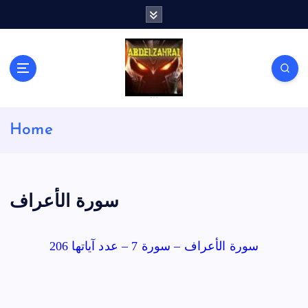
S
k
i
p
t
o
c
لكل باحث سني ومحاور شيعي
o
Home
n
t
e
n
t
سورة الأعراف
سورة الأعراف – سورة 7 – عدد آياتها 206