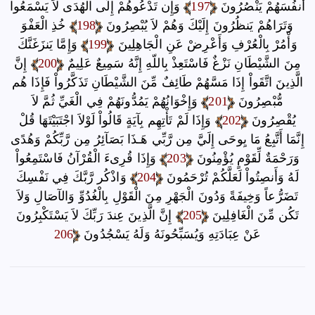
أَنفُسَهُمْ يَنْصُرُونَ
197
وَإِن تَدْعُوهُمْ إِلَى الْهُدَى لاَ يَسْمَعُواْ
وَتَرَاهُمْ يَنظُرُونَ إِلَيْكَ وَهُمْ لاَ يُبْصِرُونَ
198
خُذِ الْعَفْوَ
وَأْمُرْ بِالْعُرْفِ وَأَعْرِضْ عَنِ الْجَاهِلِينَ
199
وَإِمَّا يَنزَغَنَّكَ
مِنَ الشَّيْطَانِ نَزْغٌ فَاسْتَعِذْ بِاللّهِ إِنَّهُ سَمِيعٌ عَلِيمٌ
200
إِنَّ
الَّذِينَ اتَّقَواْ إِذَا مَسَّهُمْ طَائِفٌ مِّنَ الشَّيْطَانِ تَذَكَّرُواْ فَإِذَا هُم
مُّبْصِرُونَ
201
وَإِخْوَانُهُمْ يَمُدُّونَهُمْ فِي الْغَيِّ ثُمَّ لاَ
يُقْصِرُونَ
202
وَإِذَا لَمْ تَأْتِهِم بِآيَةٍ قَالُواْ لَوْلاَ اجْتَبَيْتَهَا قُلْ
إِنَّمَا أَتَّبِعُ مَا يِوحَى إِلَيَّ مِن رَّبِّي هَـذَا بَصَآئِرُ مِن رَّبِّكُمْ وَهُدًى
وَرَحْمَةٌ لِّقَوْمٍ يُؤْمِنُونَ
203
وَإِذَا قُرِىءَ الْقُرْآنُ فَاسْتَمِعُواْ
لَهُ وَأَنصِتُواْ لَعَلَّكُمْ تُرْحَمُونَ
204
وَاذْكُر رَّبَّكَ فِي نَفْسِكَ
تَضَرُّعاً وَخِيفَةً وَدُونَ الْجَهْرِ مِنَ الْقَوْلِ بِالْغُدُوِّ وَالآصَالِ وَلاَ
تَكُن مِّنَ الْغَافِلِينَ
205
إِنَّ الَّذِينَ عِندَ رَبِّكَ لاَ يَسْتَكْبِرُونَ
عَنْ عِبَادَتِهِ وَيُسَبِّحُونَهُ وَلَهُ يَسْجُدُونَ
206