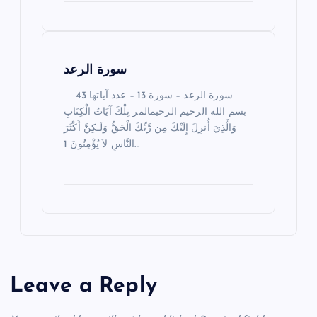
t
i
سورة الرعد
o
سورة الرعد – سورة 13 – عدد آياتها 43
n
بسم الله الرحيم الرحيمالمر تِلْكَ آيَاتُ الْكِتَابِ
وَالَّذِيَ أُنزِلَ إِلَيْكَ مِن رَّبِّكَ الْحَقُّ وَلَـكِنَّ أَكْثَرَ
النَّاسِ لاَ يُؤْمِنُونَ 1…
Leave a Reply