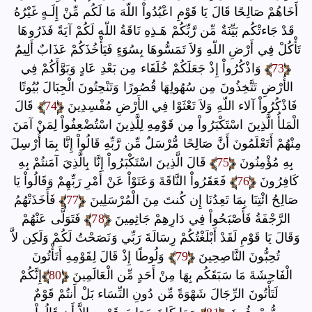
أَخَاهُمْ صَالِحًا قَالَ يَا قَوْمِ اعْبُدُواْ اللّهَ مَا لَكُم مِّنْ إِلَـهٍ غَيْرُهُ
قَدْ جَاءتْكُم بَيِّنَةٌ مِّن رَّبِّكُمْ هَـذِهِ نَاقَةُ اللّهِ لَكُمْ آيَةً فَذَرُوهَا
تَأْكُلْ فِي أَرْضِ اللّهِ وَلاَ تَمَسُّوهَا بِسُوَءٍ فَيَأْخُذَكُمْ عَذَابٌ أَلِيمٌ
73
وَاذْكُرُواْ إِذْ جَعَلَكُمْ خُلَفَاء مِن بَعْدِ عَادٍ وَبَوَّأَكُمْ فِي
الأَرْضِ تَتَّخِذُونَ مِن سُهُولِهَا قُصُورًا وَتَنْحِتُونَ الْجِبَالَ بُيُوتًا
فَاذْكُرُواْ آلاء اللّهِ وَلاَ تَعْثَوْا فِي الأَرْضِ مُفْسِدِينَ
74
قَالَ
الْمَلأُ الَّذِينَ اسْتَكْبَرُواْ مِن قَوْمِهِ لِلَّذِينَ اسْتُضْعِفُواْ لِمَنْ آمَنَ
مِنْهُمْ أَتَعْلَمُونَ أَنَّ صَالِحًا مُّرْسَلٌ مِّن رَّبِّهِ قَالُواْ إِنَّا بِمَا أُرْسِلَ
بِهِ مُؤْمِنُونَ
75
قَالَ الَّذِينَ اسْتَكْبَرُواْ إِنَّا بِالَّذِيَ آمَنتُمْ بِهِ
كَافِرُونَ
76
فَعَقَرُواْ النَّاقَةَ وَعَتَوْاْ عَنْ أَمْرِ رَبِّهِمْ وَقَالُواْ يَا
صَالِحُ ائْتِنَا بِمَا تَعِدُنَا إِن كُنتَ مِنَ الْمُرْسَلِينَ
77
فَأَخَذَتْهُمُ
الرَّجْفَةُ فَأَصْبَحُواْ فِي دَارِهِمْ جَاثِمِينَ
78
فَتَوَلَّى عَنْهُمْ
وَقَالَ يَا قَوْمِ لَقَدْ أَبْلَغْتُكُمْ رِسَالَةَ رَبِّي وَنَصَحْتُ لَكُمْ وَلَكِن لاَّ
تُحِبُّونَ النَّاصِحِينَ
79
وَلُوطًا إِذْ قَالَ لِقَوْمِهِ أَتَأْتُونَ
الْفَاحِشَةَ مَا سَبَقَكُم بِهَا مِنْ أَحَدٍ مِّن الْعَالَمِينَ
80
إِنَّكُمْ
لَتَأْتُونَ الرِّجَالَ شَهْوَةً مِّن دُونِ النِّسَاء بَلْ أَنتُمْ قَوْمٌ