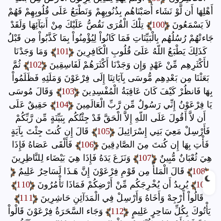
أَهْلِهَا أَن لَّوْ نَشَاء أَصَبْنَاهُم بِذُنُوبِهِمْ وَنَطْبَعُ عَلَى قُلُوبِهِمْ فَهُمْ
لاَ يَسْمَعُونَ
100
تِلْكَ الْقُرَى نَقُصُّ عَلَيْكَ مِنْ أَنبَآئِهَا وَلَقَدْ
جَاءتْهُمْ رُسُلُهُم بِالْبَيِّنَاتِ فَمَا كَانُواْ لِيُؤْمِنُواْ بِمَا كَذَّبُواْ مِن قَبْلُ
كَذَلِكَ يَطْبَعُ اللّهُ عَلَىَ قُلُوبِ الْكَافِرِينَ
101
وَمَا وَجَدْنَا
لأَكْثَرِهِم مِّنْ عَهْدٍ وَإِن وَجَدْنَا أَكْثَرَهُمْ لَفَاسِقِينَ
102
ثُمَّ
بَعَثْنَا مِن بَعْدِهِم مُّوسَى بِآيَاتِنَا إِلَى فِرْعَوْنَ وَمَلَئِهِ فَظَلَمُواْ
بِهَا فَانظُرْ كَيْفَ كَانَ عَاقِبَةُ الْمُفْسِدِينَ
103
وَقَالَ مُوسَى
يَا فِرْعَوْنُ إِنِّي رَسُولٌ مِّن رَّبِّ الْعَالَمِينَ
104
حَقِيقٌ عَلَى
أَن لاَّ أَقُولَ عَلَى اللّهِ إِلاَّ الْحَقَّ قَدْ جِئْتُكُم بِبَيِّنَةٍ مِّن رَّبِّكُمْ
فَأَرْسِلْ مَعِيَ بَنِي إِسْرَائِيلَ
105
قَالَ إِن كُنتَ جِئْتَ بِآيَةٍ
فَأْتِ بِهَا إِن كُنتَ مِنَ الصَّادِقِينَ
106
فَأَلْقَى عَصَاهُ فَإِذَا
هِيَ ثُعْبَانٌ مُّبِينٌ
107
وَنَزَعَ يَدَهُ فَإِذَا هِيَ بَيْضَاء لِلنَّاظِرِينَ
108
قَالَ الْمَلأُ مِن قَوْمِ فِرْعَوْنَ إِنَّ هَـذَا لَسَاحِرٌ عَلِيمٌ
109
يُرِيدُ أَن يُخْرِجَكُم مِّنْ أَرْضِكُمْ فَمَاذَا تَأْمُرُونَ
110
قَالُواْ أَرْجِهْ وَأَخَاهُ وَأَرْسِلْ فِي الْمَدَآئِنِ حَاشِرِينَ
111
يَأْتُوكَ بِكُلِّ سَاحِرٍ عَلِيمٍ
112
وَجَاء السَّحَرَةُ فِرْعَوْنَ قَالْواْ