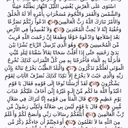
اسْتَوَى عَلَى الْعَرْشِ يُغْشِي اللَّيْلَ النَّهَارَ يَطْلُبُهُ حَثِيثًا
وَالشَّمْسَ وَالْقَمَرَ وَالنُّجُومَ مُسَخَّرَاتٍ بِأَمْرِهِ أَلاَ لَهُ الْخَلْقُ
وَالأَمْرُ تَبَارَكَ اللّهُ رَبُّ الْعَالَمِينَ
54
ادْعُواْ رَبَّكُمْ تَضَرُّعًا
وَخُفْيَةً إِنَّهُ لاَ يُحِبُّ الْمُعْتَدِينَ
55
وَلاَ تُفْسِدُواْ فِي الأَرْضِ
بَعْدَ إِصْلاَحِهَا وَادْعُوهُ خَوْفًا وَطَمَعًا إِنَّ رَحْمَتَ اللّهِ قَرِيبٌ
مِّنَ الْمُحْسِنِينَ
56
وَهُوَ الَّذِي يُرْسِلُ الرِّيَاحَ بُشْرًا بَيْنَ
يَدَيْ رَحْمَتِهِ حَتَّى إِذَا أَقَلَّتْ سَحَابًا ثِقَالاً سُقْنَاهُ لِبَلَدٍ مَّيِّتٍ
فَأَنزَلْنَا بِهِ الْمَاء فَأَخْرَجْنَا بِهِ مِن كُلِّ الثَّمَرَاتِ كَذَلِكَ نُخْرِجُ
الْموْتَى لَعَلَّكُمْ تَذَكَّرُونَ
57
وَالْبَلَدُ الطَّيِّبُ يَخْرُجُ نَبَاتُهُ بِإِذْنِ
رَبِّهِ وَالَّذِي خَبُثَ لاَ يَخْرُجُ إِلاَّ نَكِدًا كَذَلِكَ نُصَرِّفُ الآيَاتِ لِقَوْمٍ
يَشْكُرُونَ
58
لَقَدْ أَرْسَلْنَا نُوحًا إِلَى قَوْمِهِ فَقَالَ يَا قَوْمِ
اعْبُدُواْ اللَّهَ مَا لَكُم مِّنْ إِلَـهٍ غَيْرُهُ إِنِّيَ أَخَافُ عَلَيْكُمْ عَذَابَ
يَوْمٍ عَظِيمٍ
59
قَالَ الْمَلأُ مِن قَوْمِهِ إِنَّا لَنَرَاكَ فِي ضَلاَلٍ
مُّبِينٍ
60
قَالَ يَا قَوْمِ لَيْسَ بِي ضَلاَلَةٌ وَلَكِنِّي رَسُولٌ مِّن
رَّبِّ الْعَالَمِينَ
61
أُبَلِّغُكُمْ رِسَالاَتِ رَبِّي وَأَنصَحُ لَكُمْ وَأَعْلَمُ
مِنَ اللّهِ مَا لاَ تَعْلَمُونَ
62
أَوَعَجِبْتُمْ أَن جَاءكُمْ ذِكْرٌ مِّن