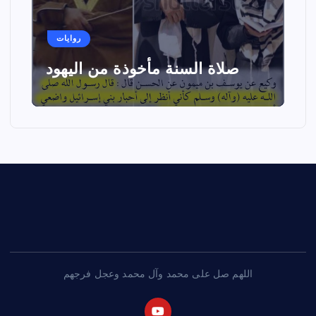
روايات
صلاة السنة مأخوذة من اليهود
اللهم صل على محمد وآل محمد وعجل فرجهم