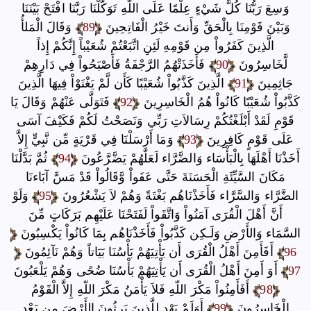
وَسِعَ رَبُّنَا كُلَّ شَيْءٍ عِلْمًا عَلَى اللّهِ تَوَكَّلْنَا رَبَّنَا افْتَحْ بَيْنَنَا
وَبَيْنَ قَوْمِنَا بِالْحَقِّ وَأَنتَ خَيْرُ الْفَاتِحِينَ
89
وَقَالَ الْمَلأُ
الَّذِينَ كَفَرُواْ مِن قَوْمِهِ لَئِنِ اتَّبَعْتُمْ شُعَيْباً إِنَّكُمْ إِذاً
لَّخَاسِرُونَ
90
فَأَخَذَتْهُمُ الرَّجْفَةُ فَأَصْبَحُواْ فِي دَارِهِمْ
جَاثِمِينَ
91
الَّذِينَ كَذَّبُواْ شُعَيْبًا كَأَن لَّمْ يَغْنَوْاْ فِيهَا الَّذِينَ
كَذَّبُواْ شُعَيْبًا كَانُواْ هُمُ الْخَاسِرِينَ
92
فَتَوَلَّى عَنْهُمْ وَقَالَ يَا
قَوْمِ لَقَدْ أَبْلَغْتُكُمْ رِسَالاَتِ رَبِّي وَنَصَحْتُ لَكُمْ فَكَيْفَ آسَى
عَلَى قَوْمٍ كَافِرِينَ
93
وَمَا أَرْسَلْنَا فِي قَرْيَةٍ مِّن نَّبِيٍّ إِلاَّ
أَخَذْنَا أَهْلَهَا بِالْبَأْسَاء وَالضَّرَّاء لَعَلَّهُمْ يَضَّرَّعُونَ
94
ثُمَّ بَدَّلْنَا
مَكَانَ السَّيِّئَةِ الْحَسَنَةَ حَتَّى عَفَواْ وَّقَالُواْ قَدْ مَسَّ آبَاءنَا
الضَّرَّاء وَالسَّرَّاء فَأَخَذْنَاهُم بَغْتَةً وَهُمْ لاَ يَشْعُرُونَ
95
وَلَوْ
أَنَّ أَهْلَ الْقُرَى آمَنُواْ وَاتَّقَواْ لَفَتَحْنَا عَلَيْهِم بَرَكَاتٍ مِّنَ
السَّمَاء وَالأَرْضِ وَلَـكِن كَذَّبُواْ فَأَخَذْنَاهُم بِمَا كَانُواْ يَكْسِبُونَ
96
أَفَأَمِنَ أَهْلُ الْقُرَى أَن يَأْتِيَهُمْ بَأْسُنَا بَيَاتاً وَهُمْ نَآئِمُونَ
97
أَوَ أَمِنَ أَهْلُ الْقُرَى أَن يَأْتِيَهُمْ بَأْسُنَا ضُحًى وَهُمْ يَلْعَبُونَ
98
أَفَأَمِنُواْ مَكْرَ اللّهِ فَلاَ يَأْمَنُ مَكْرَ اللّهِ إِلاَّ الْقَوْمُ
الْخَاسِرُونَ
99
أَوَلَمْ يَهْدِ لِلَّذِينَ يَرِثُونَ الأَرْضَ مِن بَعْدِ