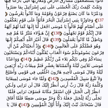
كَانُواْ يُسْتَضْعَفُونَ مَشَارِقَ الأَرْضِ وَمَغَارِبَهَا الَّتِي بَارَكْنَا فِيهَا
وَتَمَّتْ كَلِمَتُ رَبِّكَ الْحُسْنَى عَلَى بَنِي إِسْرَآئِيلَ بِمَا صَبَرُواْ
وَدَمَّرْنَا مَا كَانَ يَصْنَعُ فِرْعَوْنُ وَقَوْمُهُ وَمَا كَانُواْ يَعْرِشُونَ
137
وَجَاوَزْنَا بِبَنِي إِسْرَآئِيلَ الْبَحْرَ فَأَتَوْاْ عَلَى قَوْمٍ يَعْكُفُونَ
عَلَى أَصْنَامٍ لَّهُمْ قَالُواْ يَا مُوسَى اجْعَل لَّنَا إِلَـهًا كَمَا لَهُمْ آلِهَةٌ
قَالَ إِنَّكُمْ قَوْمٌ تَجْهَلُونَ
138
إِنَّ هَـؤُلاء مُتَبَّرٌ مَّا هُمْ فِيهِ
وَبَاطِلٌ مَّا كَانُواْ يَعْمَلُونَ
139
قَالَ أَغَيْرَ اللّهِ أَبْغِيكُمْ إِلَـهًا
وَهُوَ فَضَّلَكُمْ عَلَى الْعَالَمِينَ
140
وَإِذْ أَنجَيْنَاكُم مِّنْ آلِ
فِرْعَونَ يَسُومُونَكُمْ سُوَءَ الْعَذَابِ يُقَتِّلُونَ أَبْنَاءكُمْ وَيَسْتَحْيُونَ
نِسَاءكُمْ وَفِي ذَلِكُم بَلاء مِّن رَّبِّكُمْ عَظِيمٌ
141
وَوَاعَدْنَا
مُوسَى ثَلاَثِينَ لَيْلَةً وَأَتْمَمْنَاهَا بِعَشْرٍ فَتَمَّ مِيقَاتُ رَبِّهِ أَرْبَعِينَ
لَيْلَةً وَقَالَ مُوسَى لأَخِيهِ هَارُونَ اخْلُفْنِي فِي قَوْمِي وَأَصْلِحْ
وَلاَ تَتَّبِعْ سَبِيلَ الْمُفْسِدِينَ
142
وَلَمَّا جَاء مُوسَى لِمِيقَاتِنَا
وَكَلَّمَهُ رَبُّهُ قَالَ رَبِّ أَرِنِي أَنظُرْ إِلَيْكَ قَالَ لَن تَرَانِي وَلَـكِنِ
انظُرْ إِلَى الْجَبَلِ فَإِنِ اسْتَقَرَّ مَكَانَهُ فَسَوْفَ تَرَانِي فَلَمَّا
تَجَلَّى رَبُّهُ لِلْجَبَلِ جَعَلَهُ دَكًّا وَخَرَّ موسَى صَعِقًا فَلَمَّا أَفَاقَ
قَالَ سُبْحَانَكَ تُبْتُ إِلَيْكَ وَأَنَاْ أَوَّلُ الْمُؤْمِنِينَ
143
قَالَ يَا