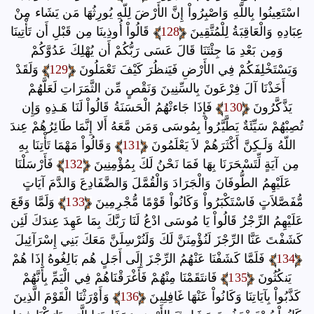
اسْتَعِينُوا بِاللّهِ وَاصْبِرُواْ إِنَّ الأَرْضَ لِلّهِ يُورِثُهَا مَن يَشَاء مِنْ
عِبَادِهِ وَالْعَاقِبَةُ لِلْمُتَّقِينَ
128
قَالُواْ أُوذِينَا مِن قَبْلِ أَن تَأْتِينَا
وَمِن بَعْدِ مَا جِئْتَنَا قَالَ عَسَى رَبُّكُمْ أَن يُهْلِكَ عَدُوَّكُمْ
وَيَسْتَخْلِفَكُمْ فِي الأَرْضِ فَيَنظُرَ كَيْفَ تَعْمَلُونَ
129
وَلَقَدْ
أَخَذْنَا آلَ فِرْعَونَ بِالسِّنِينَ وَنَقْصٍ مِّن الثَّمَرَاتِ لَعَلَّهُمْ
يَذَّكَّرُونَ
130
فَإِذَا جَاءتْهُمُ الْحَسَنَةُ قَالُواْ لَنَا هَـذِهِ وَإِن
تُصِبْهُمْ سَيِّئَةٌ يَطَّيَّرُواْ بِمُوسَى وَمَن مَّعَهُ أَلا إِنَّمَا طَائِرُهُمْ عِندَ
اللّهُ وَلَـكِنَّ أَكْثَرَهُمْ لاَ يَعْلَمُونَ
131
وَقَالُواْ مَهْمَا تَأْتِنَا بِهِ
مِن آيَةٍ لِّتَسْحَرَنَا بِهَا فَمَا نَحْنُ لَكَ بِمُؤْمِنِينَ
132
فَأَرْسَلْنَا
عَلَيْهِمُ الطُّوفَانَ وَالْجَرَادَ وَالْقُمَّلَ وَالضَّفَادِعَ وَالدَّمَ آيَاتٍ
مُّفَصَّلاَتٍ فَاسْتَكْبَرُواْ وَكَانُواْ قَوْمًا مُّجْرِمِينَ
133
وَلَمَّا وَقَعَ
عَلَيْهِمُ الرِّجْزُ قَالُواْ يَا مُوسَى ادْعُ لَنَا رَبَّكَ بِمَا عَهِدَ عِندَكَ لَئِن
كَشَفْتَ عَنَّا الرِّجْزَ لَنُؤْمِنَنَّ لَكَ وَلَنُرْسِلَنَّ مَعَكَ بَنِي إِسْرَآئِيلَ
134
فَلَمَّا كَشَفْنَا عَنْهُمُ الرِّجْزَ إِلَى أَجَلٍ هُم بَالِغُوهُ إِذَا هُمْ
يَنكُثُونَ
135
فَانتَقَمْنَا مِنْهُمْ فَأَغْرَقْنَاهُمْ فِي الْيَمِّ بِأَنَّهُمْ
كَذَّبُواْ بِآيَاتِنَا وَكَانُواْ عَنْهَا غَافِلِينَ
136
وَأَوْرَثْنَا الْقَوْمَ الَّذِينَ