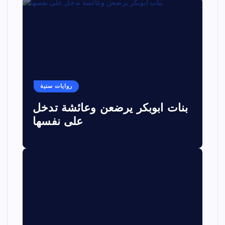
روايات سنية
بنات ابوبكر يرضعن وعائشة تدخل
على نفسها