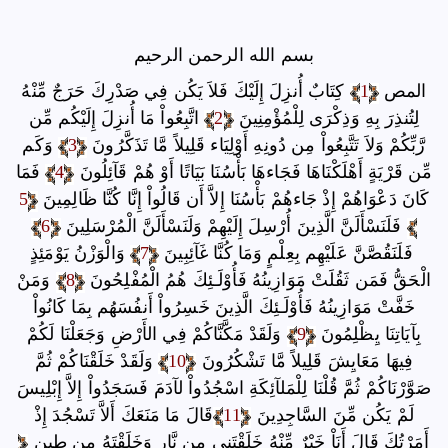
بسم الله الرحمن الرحيم
المص
1
كِتَابٌ أُنزِلَ إِلَيْكَ فَلاَ يَكُن فِي صَدْرِكَ حَرَجٌ مِّنْهُ
لِتُنذِرَ بِهِ وَذِكْرَى لِلْمُؤْمِنِينَ
2
اتَّبِعُواْ مَا أُنزِلَ إِلَيْكُم مِّن
رَّبِّكُمْ وَلاَ تَتَّبِعُواْ مِن دُونِهِ أَوْلِيَاء قَلِيلاً مَّا تَذَكَّرُونَ
3
وَكَم
مِّن قَرْيَةٍ أَهْلَكْنَاهَا فَجَاءهَا بَأْسُنَا بَيَاتًا أَوْ هُمْ قَآئِلُونَ
4
فَمَا
كَانَ دَعْوَاهُمْ إِذْ جَاءهُمْ بَأْسُنَا إِلاَّ أَن قَالُواْ إِنَّا كُنَّا ظَالِمِينَ
5
فَلَنَسْأَلَنَّ الَّذِينَ أُرْسِلَ إِلَيْهِمْ وَلَنَسْأَلَنَّ الْمُرْسَلِينَ
6
فَلَنَقُصَّنَّ عَلَيْهِم بِعِلْمٍ وَمَا كُنَّا غَآئِبِينَ
7
وَالْوَزْنُ يَوْمَئِذٍ
الْحَقُّ فَمَن ثَقُلَتْ مَوَازِينُهُ فَأُوْلَـئِكَ هُمُ الْمُفْلِحُونَ
8
وَمَنْ
خَفَّتْ مَوَازِينُهُ فَأُوْلَـئِكَ الَّذِينَ خَسِرُواْ أَنفُسَهُم بِمَا كَانُواْ
بِآيَاتِنَا يِظْلِمُونَ
9
وَلَقَدْ مَكَّنَّاكُمْ فِي الأَرْضِ وَجَعَلْنَا لَكُمْ
فِيهَا مَعَايِشَ قَلِيلاً مَّا تَشْكُرُونَ
10
وَلَقَدْ خَلَقْنَاكُمْ ثُمَّ
صَوَّرْنَاكُمْ ثُمَّ قُلْنَا لِلْمَلآئِكَةِ اسْجُدُواْ لآدَمَ فَسَجَدُواْ إِلاَّ إِبْلِيسَ
لَمْ يَكُن مِّنَ السَّاجِدِينَ
11
قَالَ مَا مَنَعَكَ أَلاَّ تَسْجُدَ إِذْ
أَمَرْتُكَ قَالَ أَنَاْ خَيْرٌ مِّنْهُ خَلَقْتَنِي مِن نَّارٍ وَخَلَقْتَهُ مِن طِينٍ