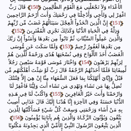
الأعْدَاء وَلاَ تَجْعَلْنِي مَعَ الْقَوْمِ الظَّالِمِينَ
150
قَالَ رَبِّ
اغْفِرْ لِي وَلأَخِي وَأَدْخِلْنَا فِي رَحْمَتِكَ وَأَنتَ أَرْحَمُ الرَّاحِمِينَ
151
إِنَّ الَّذِينَ اتَّخَذُواْ الْعِجْلَ سَيَنَالُهُمْ غَضَبٌ مِّن رَّبِّهِمْ
وَذِلَّةٌ فِي الْحَياةِ الدُّنْيَا وَكَذَلِكَ نَجْزِي الْمُفْتَرِينَ
152
وَالَّذِينَ عَمِلُواْ السَّيِّئَاتِ ثُمَّ تَابُواْ مِن بَعْدِهَا وَآمَنُواْ إِنَّ رَبَّكَ
مِن بَعْدِهَا لَغَفُورٌ رَّحِيمٌ
153
وَلَمَّا سَكَتَ عَن مُّوسَى
الْغَضَبُ أَخَذَ الأَلْوَاحَ وَفِي نُسْخَتِهَا هُدًى وَرَحْمَةٌ لِّلَّذِينَ هُمْ
لِرَبِّهِمْ يَرْهَبُونَ
154
وَاخْتَارَ مُوسَى قَوْمَهُ سَبْعِينَ رَجُلاً
لِّمِيقَاتِنَا فَلَمَّا أَخَذَتْهُمُ الرَّجْفَةُ قَالَ رَبِّ لَوْ شِئْتَ أَهْلَكْتَهُم مِّن
قَبْلُ وَإِيَّايَ أَتُهْلِكُنَا بِمَا فَعَلَ السُّفَهَاء مِنَّا إِنْ هِيَ إِلاَّ فِتْنَتُكَ
تُضِلُّ بِهَا مَن تَشَاء وَتَهْدِي مَن تَشَاء أَنتَ وَلِيُّنَا فَاغْفِرْ لَنَا
وَارْحَمْنَا وَأَنتَ خَيْرُ الْغَافِرِينَ
155
وَاكْتُبْ لَنَا فِي هَـذِهِ
الدُّنْيَا حَسَنَةً وَفِي الآخِرَةِ إِنَّا هُدْنَـا إِلَيْكَ قَالَ عَذَابِي أُصِيبُ
بِهِ مَنْ أَشَاء وَرَحْمَتِي وَسِعَتْ كُلَّ شَيْءٍ فَسَأَكْتُبُهَا لِلَّذِينَ
يَتَّقُونَ وَيُؤْتُونَ الزَّكَـاةَ وَالَّذِينَ هُم بِآيَاتِنَا يُؤْمِنُونَ
156
الَّذِينَ يَتَّبِعُونَ الرَّسُولَ النَّبِيَّ الأُمِّيَّ الَّذِي يَجِدُونَهُ مَكْتُوبًا