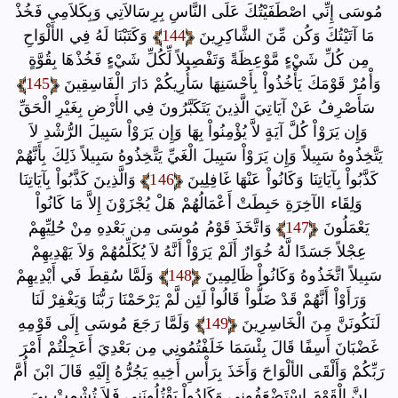
مُوسَى إِنِّي اصْطَفَيْتُكَ عَلَى النَّاسِ بِرِسَالاَتِي وَبِكَلاَمِي فَخُذْ
مَا آتَيْتُكَ وَكُن مِّنَ الشَّاكِرِينَ
144
وَكَتَبْنَا لَهُ فِي الأَلْوَاحِ
مِن كُلِّ شَيْءٍ مَّوْعِظَةً وَتَفْصِيلاً لِّكُلِّ شَيْءٍ فَخُذْهَا بِقُوَّةٍ
وَأْمُرْ قَوْمَكَ يَأْخُذُواْ بِأَحْسَنِهَا سَأُرِيكُمْ دَارَ الْفَاسِقِينَ
145
سَأَصْرِفُ عَنْ آيَاتِيَ الَّذِينَ يَتَكَبَّرُونَ فِي الأَرْضِ بِغَيْرِ الْحَقِّ
وَإِن يَرَوْاْ كُلَّ آيَةٍ لاَّ يُؤْمِنُواْ بِهَا وَإِن يَرَوْاْ سَبِيلَ الرُّشْدِ لاَ
يَتَّخِذُوهُ سَبِيلاً وَإِن يَرَوْاْ سَبِيلَ الْغَيِّ يَتَّخِذُوهُ سَبِيلاً ذَلِكَ بِأَنَّهُمْ
كَذَّبُواْ بِآيَاتِنَا وَكَانُواْ عَنْهَا غَافِلِينَ
146
وَالَّذِينَ كَذَّبُواْ بِآيَاتِنَا
وَلِقَاء الآخِرَةِ حَبِطَتْ أَعْمَالُهُمْ هَلْ يُجْزَوْنَ إِلاَّ مَا كَانُواْ
يَعْمَلُونَ
147
وَاتَّخَذَ قَوْمُ مُوسَى مِن بَعْدِهِ مِنْ حُلِيِّهِمْ
عِجْلاً جَسَدًا لَّهُ خُوَارٌ أَلَمْ يَرَوْاْ أَنَّهُ لاَ يُكَلِّمُهُمْ وَلاَ يَهْدِيهِمْ
سَبِيلاً اتَّخَذُوهُ وَكَانُواْ ظَالِمِينَ
148
وَلَمَّا سُقِطَ فَي أَيْدِيهِمْ
وَرَأَوْاْ أَنَّهُمْ قَدْ ضَلُّواْ قَالُواْ لَئِن لَّمْ يَرْحَمْنَا رَبُّنَا وَيَغْفِرْ لَنَا
لَنَكُونَنَّ مِنَ الْخَاسِرِينَ
149
وَلَمَّا رَجَعَ مُوسَى إِلَى قَوْمِهِ
غَضْبَانَ أَسِفًا قَالَ بِئْسَمَا خَلَفْتُمُونِي مِن بَعْدِيَ أَعَجِلْتُمْ أَمْرَ
رَبِّكُمْ وَأَلْقَى الألْوَاحَ وَأَخَذَ بِرَأْسِ أَخِيهِ يَجُرُّهُ إِلَيْهِ قَالَ ابْنَ أُمَّ
إِنَّ الْقَوْمَ اسْتَضْعَفُونِي وَكَادُواْ يَقْتُلُونَنِي فَلاَ تُشْمِتْ بِيَ