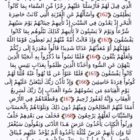
الَّذِي قِيلَ لَهُمْ فَأَرْسَلْنَا عَلَيْهِمْ رِجْزًا مِّنَ السَّمَاء بِمَا كَانُواْ
يَظْلِمُونَ
162
واَسْأَلْهُمْ عَنِ الْقَرْيَةِ الَّتِي كَانَتْ حَاضِرَةَ
الْبَحْرِ إِذْ يَعْدُونَ فِي السَّبْتِ إِذْ تَأْتِيهِمْ حِيتَانُهُمْ يَوْمَ سَبْتِهِمْ
شُرَّعاً وَيَوْمَ لاَ يَسْبِتُونَ لاَ تَأْتِيهِمْ كَذَلِكَ نَبْلُوهُم بِمَا كَانُوا
يَفْسُقُونَ
163
وَإِذَ قَالَتْ أُمَّةٌ مِّنْهُمْ لِمَ تَعِظُونَ قَوْمًا اللّهُ
مُهْلِكُهُمْ أَوْ مُعَذِّبُهُمْ عَذَابًا شَدِيدًا قَالُواْ مَعْذِرَةً إِلَى رَبِّكُمْ
وَلَعَلَّهُمْ يَتَّقُونَ
164
فَلَمَّا نَسُواْ مَا ذُكِّرُواْ بِهِ أَنجَيْنَا الَّذِينَ
يَنْهَوْنَ عَنِ السُّوءِ وَأَخَذْنَا الَّذِينَ ظَلَمُواْ بِعَذَابٍ بَئِيسٍ بِمَا
كَانُواْ يَفْسُقُونَ
165
فَلَمَّا عَتَوْاْ عَن مَّا نُهُواْ عَنْهُ قُلْنَا لَهُمْ
كُونُواْ قِرَدَةً خَاسِئِينَ
166
وَإِذْ تَأَذَّنَ رَبُّكَ لَيَبْعَثَنَّ عَلَيْهِمْ إِلَى
يَوْمِ الْقِيَامَةِ مَن يَسُومُهُمْ سُوءَ الْعَذَابِ إِنَّ رَبَّكَ لَسَرِيعُ
الْعِقَابِ وَإِنَّهُ لَغَفُورٌ رَّحِيمٌ
167
وَقَطَّعْنَاهُمْ فِي الأَرْضِ
أُمَمًا مِّنْهُمُ الصَّالِحُونَ وَمِنْهُمْ دُونَ ذَلِكَ وَبَلَوْنَاهُمْ بِالْحَسَنَاتِ
وَالسَّيِّئَاتِ لَعَلَّهُمْ يَرْجِعُونَ
168
فَخَلَفَ مِن بَعْدِهِمْ خَلْفٌ
وَرِثُواْ الْكِتَابَ يَأْخُذُونَ عَرَضَ هَـذَا الأدْنَى وَيَقُولُونَ سَيُغْفَرُ
لَنَا وَإِن يَأْتِهِمْ عَرَضٌ مُّثْلُهُ يَأْخُذُوهُ أَلَمْ يُؤْخَذْ عَلَيْهِم مِّيثَاقُ