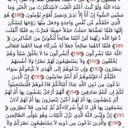
شَاء اللّهُ وَلَوْ كُنتُ أَعْلَمُ الْغَيْبَ لاَسْتَكْثَرْتُ مِنَ الْخَيْرِ وَمَا
مَسَّنِيَ السُّوءُ إِنْ أَنَاْ إِلاَّ نَذِيرٌ وَبَشِيرٌ لِّقَوْمٍ يُؤْمِنُونَ
188
هُوَ
الَّذِي خَلَقَكُم مِّن نَّفْسٍ وَاحِدَةٍ وَجَعَلَ مِنْهَا زَوْجَهَا لِيَسْكُنَ
إِلَيْهَا فَلَمَّا تَغَشَّاهَا حَمَلَتْ حَمْلاً خَفِيفًا فَمَرَّتْ بِهِ فَلَمَّا أَثْقَلَت
دَّعَوَا اللّهَ رَبَّهُمَا لَئِنْ آتَيْتَنَا صَالِحاً لَّنَكُونَنَّ مِنَ الشَّاكِرِينَ
189
فَلَمَّا آتَاهُمَا صَالِحاً جَعَلاَ لَهُ شُرَكَاء فِيمَا آتَاهُمَا فَتَعَالَى
اللّهُ عَمَّا يُشْرِكُونَ
190
أَيُشْرِكُونَ مَا لاَ يَخْلُقُ شَيْئاً وَهُمْ
يُخْلَقُونَ
191
وَلاَ يَسْتَطِيعُونَ لَهُمْ نَصْرًا وَلاَ أَنفُسَهُمْ
يَنصُرُونَ
192
وَإِن تَدْعُوهُمْ إِلَى الْهُدَى لاَ يَتَّبِعُوكُمْ سَوَاء
عَلَيْكُمْ أَدَعَوْتُمُوهُمْ أَمْ أَنتُمْ صَامِتُونَ
193
إِنَّ الَّذِينَ
تَدْعُونَ مِن دُونِ اللّهِ عِبَادٌ أَمْثَالُكُمْ فَادْعُوهُمْ فَلْيَسْتَجِيبُواْ
لَكُمْ إِن كُنتُمْ صَادِقِينَ
194
أَلَهُمْ أَرْجُلٌ يَمْشُونَ بِهَا أَمْ لَهُمْ
أَيْدٍ يَبْطِشُونَ بِهَا أَمْ لَهُمْ أَعْيُنٌ يُبْصِرُونَ بِهَا أَمْ لَهُمْ آذَانٌ
يَسْمَعُونَ بِهَا قُلِ ادْعُواْ شُرَكَاءكُمْ ثُمَّ كِيدُونِ فَلاَ تُنظِرُونِ
195
إِنَّ وَلِيِّـيَ اللّهُ الَّذِي نَزَّلَ الْكِتَابَ وَهُوَ يَتَوَلَّى الصَّالِحِينَ
196
وَالَّذِينَ تَدْعُونَ مِن دُونِهِ لاَ يَسْتَطِيعُونَ نَصْرَكُمْ وَلآ