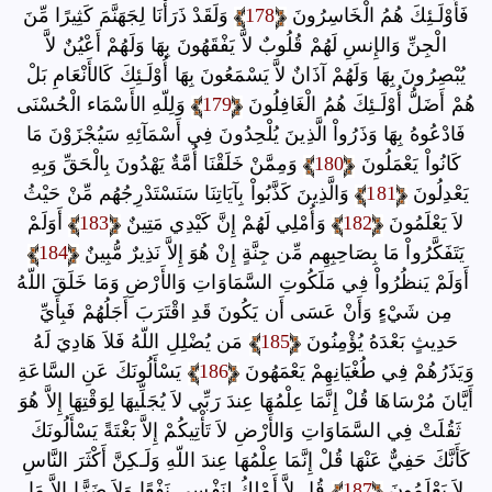
فَأُوْلَـئِكَ هُمُ الْخَاسِرُونَ
178
وَلَقَدْ ذَرَأْنَا لِجَهَنَّمَ كَثِيرًا مِّنَ
الْجِنِّ وَالإِنسِ لَهُمْ قُلُوبٌ لاَّ يَفْقَهُونَ بِهَا وَلَهُمْ أَعْيُنٌ لاَّ
يُبْصِرُونَ بِهَا وَلَهُمْ آذَانٌ لاَّ يَسْمَعُونَ بِهَا أُوْلَـئِكَ كَالأَنْعَامِ بَلْ
هُمْ أَضَلُّ أُوْلَـئِكَ هُمُ الْغَافِلُونَ
179
وَلِلّهِ الأَسْمَاء الْحُسْنَى
فَادْعُوهُ بِهَا وَذَرُواْ الَّذِينَ يُلْحِدُونَ فِي أَسْمَآئِهِ سَيُجْزَوْنَ مَا
كَانُواْ يَعْمَلُونَ
180
وَمِمَّنْ خَلَقْنَا أُمَّةٌ يَهْدُونَ بِالْحَقِّ وَبِهِ
يَعْدِلُونَ
181
وَالَّذِينَ كَذَّبُواْ بِآيَاتِنَا سَنَسْتَدْرِجُهُم مِّنْ حَيْثُ
لاَ يَعْلَمُونَ
182
وَأُمْلِي لَهُمْ إِنَّ كَيْدِي مَتِينٌ
183
أَوَلَمْ
يَتَفَكَّرُواْ مَا بِصَاحِبِهِم مِّن جِنَّةٍ إِنْ هُوَ إِلاَّ نَذِيرٌ مُّبِينٌ
184
أَوَلَمْ يَنظُرُواْ فِي مَلَكُوتِ السَّمَاوَاتِ وَالأَرْضِ وَمَا خَلَقَ اللّهُ
مِن شَيْءٍ وَأَنْ عَسَى أَن يَكُونَ قَدِ اقْتَرَبَ أَجَلُهُمْ فَبِأَيِّ
حَدِيثٍ بَعْدَهُ يُؤْمِنُونَ
185
مَن يُضْلِلِ اللّهُ فَلاَ هَادِيَ لَهُ
وَيَذَرُهُمْ فِي طُغْيَانِهِمْ يَعْمَهُونَ
186
يَسْأَلُونَكَ عَنِ السَّاعَةِ
أَيَّانَ مُرْسَاهَا قُلْ إِنَّمَا عِلْمُهَا عِندَ رَبِّي لاَ يُجَلِّيهَا لِوَقْتِهَا إِلاَّ هُوَ
ثَقُلَتْ فِي السَّمَاوَاتِ وَالأَرْضِ لاَ تَأْتِيكُمْ إِلاَّ بَغْتَةً يَسْأَلُونَكَ
كَأَنَّكَ حَفِيٌّ عَنْهَا قُلْ إِنَّمَا عِلْمُهَا عِندَ اللّهِ وَلَـكِنَّ أَكْثَرَ النَّاسِ
لاَ يَعْلَمُونَ
187
قُل لاَّ أَمْلِكُ لِنَفْسِي نَفْعًا وَلاَ ضَرًّا إِلاَّ مَا