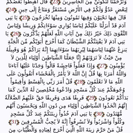
وَتَرْحَمْنَا لَنَكُونَنَّ مِنَ الْخَاسِرِينَ
23
قَالَ اهْبِطُواْ بَعْضُكُمْ
لِبَعْضٍ عَدُوٌّ وَلَكُمْ فِي الأَرْضِ مُسْتَقَرٌّ وَمَتَاعٌ إِلَى حِينٍ
24
قَالَ فِيهَا تَحْيَوْنَ وَفِيهَا تَمُوتُونَ وَمِنْهَا تُخْرَجُونَ
25
يَا بَنِي
آدَمَ قَدْ أَنزَلْنَا عَلَيْكُمْ لِبَاسًا يُوَارِي سَوْءَاتِكُمْ وَرِيشًا وَلِبَاسُ
التَّقْوَىَ ذَلِكَ خَيْرٌ ذَلِكَ مِنْ آيَاتِ اللّهِ لَعَلَّهُمْ يَذَّكَّرُونَ
26
يَا
بَنِي آدَمَ لاَ يَفْتِنَنَّكُمُ الشَّيْطَانُ كَمَا أَخْرَجَ أَبَوَيْكُم مِّنَ الْجَنَّةِ
يَنزِعُ عَنْهُمَا لِبَاسَهُمَا لِيُرِيَهُمَا سَوْءَاتِهِمَا إِنَّهُ يَرَاكُمْ هُوَ وَقَبِيلُهُ
مِنْ حَيْثُ لاَ تَرَوْنَهُمْ إِنَّا جَعَلْنَا الشَّيَاطِينَ أَوْلِيَاء لِلَّذِينَ لاَ
يُؤْمِنُونَ
27
وَإِذَا فَعَلُواْ فَاحِشَةً قَالُواْ وَجَدْنَا عَلَيْهَا آبَاءنَا
وَاللّهُ أَمَرَنَا بِهَا قُلْ إِنَّ اللّهَ لاَ يَأْمُرُ بِالْفَحْشَاء أَتَقُولُونَ عَلَى
اللّهِ مَا لاَ تَعْلَمُونَ
28
قُلْ أَمَرَ رَبِّي بِالْقِسْطِ وَأَقِيمُواْ
وُجُوهَكُمْ عِندَ كُلِّ مَسْجِدٍ وَادْعُوهُ مُخْلِصِينَ لَهُ الدِّينَ كَمَا
بَدَأَكُمْ تَعُودُونَ
29
فَرِيقًا هَدَى وَفَرِيقًا حَقَّ عَلَيْهِمُ الضَّلاَلَةُ
إِنَّهُمُ اتَّخَذُوا الشَّيَاطِينَ أَوْلِيَاء مِن دُونِ اللّهِ وَيَحْسَبُونَ أَنَّهُم
مُّهْتَدُونَ
30
يَا بَنِي آدَمَ خُذُواْ زِينَتَكُمْ عِندَ كُلِّ مَسْجِدٍ
وكُلُواْ وَاشْرَبُواْ وَلاَ تُسْرِفُواْ إِنَّهُ لاَ يُحِبُّ الْمُسْرِفِينَ
31
قُلْ مَنْ حَرَّمَ زِينَةَ اللّهِ الَّتِيَ أَخْرَجَ لِعِبَادِهِ وَالْطَّيِّبَاتِ مِنَ