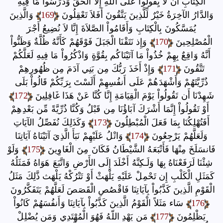
الْكِتَابِ أَن لاَّ يِقُولُواْ عَلَى اللّهِ إِلاَّ الْحَقَّ وَدَرَسُواْ مَا فِيهِ
وَالدَّارُ الآخِرَةُ خَيْرٌ لِّلَّذِينَ يَتَّقُونَ أَفَلاَ تَعْقِلُونَ
169
وَالَّذِينَ
يُمَسَّكُونَ بِالْكِتَابِ وَأَقَامُواْ الصَّلاَةَ إِنَّا لاَ نُضِيعُ أَجْرَ
الْمُصْلِحِينَ
170
وَإِذ نَتَقْنَا الْجَبَلَ فَوْقَهُمْ كَأَنَّهُ ظُلَّةٌ وَظَنُّواْ
أَنَّهُ وَاقِعٌ بِهِمْ خُذُواْ مَا آتَيْنَاكُم بِقُوَّةٍ وَاذْكُرُواْ مَا فِيهِ لَعَلَّكُمْ
تَتَّقُونَ
171
وَإِذْ أَخَذَ رَبُّكَ مِن بَنِي آدَمَ مِن ظُهُورِهِمْ
ذُرِّيَّتَهُمْ وَأَشْهَدَهُمْ عَلَى أَنفُسِهِمْ أَلَسْتَ بِرَبِّكُمْ قَالُواْ بَلَى
شَهِدْنَا أَن تَقُولُواْ يَوْمَ الْقِيَامَةِ إِنَّا كُنَّا عَنْ هَذَا غَافِلِينَ
172
أَوْ تَقُولُواْ إِنَّمَا أَشْرَكَ آبَاؤُنَا مِن قَبْلُ وَكُنَّا ذُرِّيَّةً مِّن بَعْدِهِمْ
أَفَتُهْلِكُنَا بِمَا فَعَلَ الْمُبْطِلُونَ
173
وَكَذَلِكَ نُفَصِّلُ الآيَاتِ
وَلَعَلَّهُمْ يَرْجِعُونَ
174
وَاتْلُ عَلَيْهِمْ نَبَأَ الَّذِيَ آتَيْنَاهُ آيَاتِنَا
فَانسَلَخَ مِنْهَا فَأَتْبَعَهُ الشَّيْطَانُ فَكَانَ مِنَ الْغَاوِينَ
175
وَلَوْ
شِئْنَا لَرَفَعْنَاهُ بِهَا وَلَـكِنَّهُ أَخْلَدَ إِلَى الأَرْضِ وَاتَّبَعَ هَوَاهُ فَمَثَلُهُ
كَمَثَلِ الْكَلْبِ إِن تَحْمِلْ عَلَيْهِ يَلْهَثْ أَوْ تَتْرُكْهُ يَلْهَث ذَّلِكَ مَثَلُ
الْقَوْمِ الَّذِينَ كَذَّبُواْ بِآيَاتِنَا فَاقْصُصِ الْقَصَصَ لَعَلَّهُمْ يَتَفَكَّرُونَ
176
سَاء مَثَلاً الْقَوْمُ الَّذِينَ كَذَّبُواْ بِآيَاتِنَا وَأَنفُسَهُمْ كَانُواْ
يَظْلِمُونَ
177
مَن يَهْدِ اللّهُ فَهُوَ الْمُهْتَدِي وَمَن يُضْلِلْ