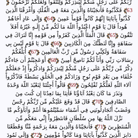
رَّبِّكُمْ عَلَى رَجُلٍ مِّنكُمْ لِيُنذِرَكُمْ وَلِتَتَّقُواْ وَلَعَلَّكُمْ تُرْحَمُونَ
63
فَكَذَّبُوهُ فَأَنجَيْنَاهُ وَالَّذِينَ مَعَهُ فِي الْفُلْكِ وَأَغْرَقْنَا الَّذِينَ
كَذَّبُواْ بِآيَاتِنَا إِنَّهُمْ كَانُواْ قَوْماً عَمِينَ
64
وَإِلَى عَادٍ أَخَاهُمْ
هُوداً قَالَ يَا قَوْمِ اعْبُدُواْ اللّهَ مَا لَكُم مِّنْ إِلَـهٍ غَيْرُهُ أَفَلاَ
تَتَّقُونَ
65
قَالَ الْمَلأُ الَّذِينَ كَفَرُواْ مِن قَوْمِهِ إِنَّا لَنَرَاكَ فِي
سَفَاهَةٍ وِإِنَّا لَنَظُنُّكَ مِنَ الْكَاذِبِينَ
66
قَالَ يَا قَوْمِ لَيْسَ بِي
سَفَاهَةٌ وَلَكِنِّي رَسُولٌ مِّن رَّبِّ الْعَالَمِينَ
67
أُبَلِّغُكُمْ
رِسَالاتِ رَبِّي وَأَنَاْ لَكُمْ نَاصِحٌ أَمِينٌ
68
أَوَعَجِبْتُمْ أَن جَاءكُمْ
ذِكْرٌ مِّن رَّبِّكُمْ عَلَى رَجُلٍ مِّنكُمْ لِيُنذِرَكُمْ وَاذكُرُواْ إِذْ جَعَلَكُمْ
خُلَفَاء مِن بَعْدِ قَوْمِ نُوحٍ وَزَادَكُمْ فِي الْخَلْقِ بَسْطَةً فَاذْكُرُواْ
آلاء اللّهِ لَعَلَّكُمْ تُفْلِحُونَ
69
قَالُواْ أَجِئْتَنَا لِنَعْبُدَ اللّهَ وَحْدَهُ
وَنَذَرَ مَا كَانَ يَعْبُدُ آبَاؤُنَا فَأْتِنَا بِمَا تَعِدُنَا إِن كُنتَ مِنَ
الصَّادِقِينَ
70
قَالَ قَدْ وَقَعَ عَلَيْكُم مِّن رَّبِّكُمْ رِجْسٌ
وَغَضَبٌ أَتُجَادِلُونَنِي فِي أَسْمَاء سَمَّيْتُمُوهَا أَنتُمْ وَآبَآؤكُم مَّا
نَزَّلَ اللّهُ بِهَا مِن سُلْطَانٍ فَانتَظِرُواْ إِنِّي مَعَكُم مِّنَ
الْمُنتَظِرِينَ
71
فَأَنجَيْنَاهُ وَالَّذِينَ مَعَهُ بِرَحْمَةٍ مِّنَّا وَقَطَعْنَا
دَابِرَ الَّذِينَ كَذَّبُواْ بِآيَاتِنَا وَمَا كَانُواْ مُؤْمِنِينَ
72
وَإِلَى ثَمُودَ