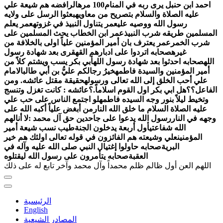
احمد ابن حنبل يرى ربه في المنام100 مره
الرافضه هم شيعة علي
عليه الصلاة والسلام بتصريح من معاويه
بعثوا الرسل على ولايه
رسول الله ووصيه علي
عمر يتناول النبيذ في غزوته
عمر يعلم
المسلمين طريقه شرب النبيذ
عمر ابن الخطاب يحث المسلمين على
شرب الخمر
عمر يعترف بان أمير المؤمنين علياً اولى بالخلافة من
غيره
صحابه اتردوا على ادبارهم القهقرى بعد شهادة رسول
الله
صحابه احدثوا بعد شهادة رسول الله
أبي بكر يسب ويشتم كلاً من
أمير المؤمنين والسيدة فاطمه
خيرُ رجالكم عليُّ بن أبي طالب
الامام
علي أحب الخلق إلى الله تعالى ورسوله
حقيقة مقتل عائشه. ومن
الفاعل؟؟
هل ابي بكر اول القوم اسلاماً.؟
عائشه : كانت تغزل وتنسج
وتخيط ليلاً بنور وجه السيده فاطمه
لو اجتمع الناس على حب علي
عليه الصلاة السلام ما خلق الله النار
من أبغض علياً أكبه الله على
وجهه في النار
رسول الله يدعوا على جاحدين حق آل محمد :لا أنالهم
الله شفاعتي
أول أربعة يدخلون الجنة
طيب نسب شيعة أمير
المؤمنين
علي وشيعته هم الفائزون في قوله تعالى اولئك هم خير
البرية
صحابه حاولوا إغتيال النبي صلى الله عليه وآله في
العقبة
اللهم العن أول ظالم ظلم محمداً وآل محمد وآخر تابع له على ذلك
الرئيسية
English
المصادر الشيعية