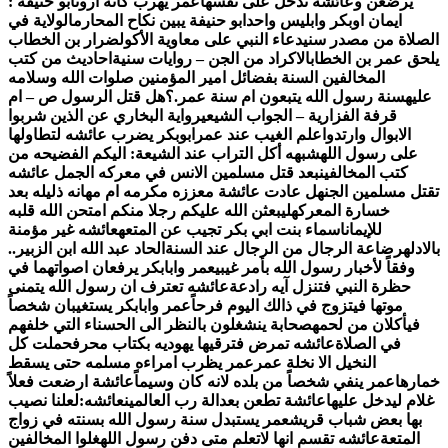
يرضعن وعائشة تدخل على نفسها
عمر يهرب كأنه أروى
أبو ‏حنيفة ‏:
‏ايمان ‏اوبكر ‏وابليس ‏واحد
ابو حنيفة يبين نكاح المحارم
الولاية في
الصلاة من مصدر سني
دعاء النبي على معاوية الأكول
ضرار بن الخطاب
يلحق عمر بن الخطاب
الاكراد من الجن – روايات سنية
احاديث من كتب
المخالفين السنة بفضائل امير المؤمنين صلوات الله وسلامه
عليه
سنة رسول الله يتبعون ام سنة عمر.؟
هل قتل الرسول ص – ام
قرفة الفزارية – الجواب الشيعي
رواية البخاري عن الذين شربوا
الابوال وارتدوا
علم الغيب عند عمر
ابوبكر يضرب عائشه لتطاولها
على رسول الله
شبهه أكل التراب عند الشيعة: اليكم الفضيحه من
كتب المخالفين
بعد قتل مسلمين الانس في معركه الجمل عائشه
تقتل مسلمين الجن
هل عادت عائشة معززه مكرمه ام مهانه ذليله بعد
خسارة المعركه
ليبعثن الله عليكم رجلا منكم امتحن الله قلبه
للإيمان
اسماء بنت ابي بكر تجيب عن المتعه
عائشه غير مؤمنة
بالادله
رضاعة الرجال من الرجال عند السنة
الحاد عبد الله ابن الزبير..
وفقاً لأخبار رسول الله بأمر غيبي
عمر وابابكر يرفعان اصواتهما في
حظرة النبي فتنزل آيه رادعة
عائشه تعترف ان رسول الله يتمنى
موتها فيتزوج في ذالك اليوم فرحاً
عمر وابابكر يستغيبان شخصاً
فيأكلان من لحمه
صحابة ينشغلون بالنظر الى الحسناء التي خلفهم
في الصلاة
عائشه تمرض فترقيها يهوديه بكتاب محرف
حملت كل
النخيل الا نخلة عمر
عمر يظرب امراءه مسلمه حتى يسقط
خمارها
عمر ينفي شخصاً من بلده لانه كان وسيماً
عائشة ارضعت فعلاً
غلام ليدخل عليها
عائشة تطعن بعدالة رب العالمين
عائشه:لعلنا نصيب
بها بعض شباب قريش
عمر يستبدل سنة رسول الله بسنته في زواج
المتعة
عائشه تقسم انها لاتعلم متى دفن رسول الله
غلوا المخالفين