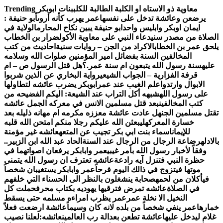
Skip
معاوية ذو الاستاه او الكلبة الطالبة للكلب
بنات ابوبكر
Trending
to
يرضعن وعائشة تدخل على نفسها
عمر يهرب كأنه أروى
أبو ‏حنيفة ‏:
content
‏ايمان ‏اوبكر ‏وابليس ‏واحد
ابو حنيفة يبين نكاح المحارم
الولاية في
الصلاة من مصدر سني
دعاء النبي على معاوية الأكول
ضرار بن الخطاب
يلحق عمر بن الخطاب
الاكراد من الجن – روايات سنية
احاديث من كتب
المخالفين السنة بفضائل امير المؤمنين صلوات الله وسلامه
عليه
سنة رسول الله يتبعون ام سنة عمر.؟
هل قتل الرسول ص – ام
قرفة الفزارية – الجواب الشيعي
رواية البخاري عن الذين شربوا
الابوال وارتدوا
علم الغيب عند عمر
ابوبكر يضرب عائشه لتطاولها
على رسول الله
شبهه أكل التراب عند الشيعة: اليكم الفضيحه من
كتب المخالفين
بعد قتل مسلمين الانس في معركه الجمل عائشه
تقتل مسلمين الجن
هل عادت عائشة معززه مكرمه ام مهانه ذليله بعد
خسارة المعركه
ليبعثن الله عليكم رجلا منكم امتحن الله قلبه
للإيمان
اسماء بنت ابي بكر تجيب عن المتعه
عائشه غير مؤمنة
بالادله
رضاعة الرجال من الرجال عند السنة
الحاد عبد الله ابن الزبير..
وفقاً لأخبار رسول الله بأمر غيبي
عمر وابابكر يرفعان اصواتهما في
حظرة النبي فتنزل آيه رادعة
عائشه تعترف ان رسول الله يتمنى
موتها فيتزوج في ذالك اليوم فرحاً
عمر وابابكر يستغيبان شخصاً
فيأكلان من لحمه
صحابة ينشغلون بالنظر الى الحسناء التي خلفهم
في الصلاة
عائشه تمرض فترقيها يهوديه بكتاب محرف
حملت كل
النخيل الا نخلة عمر
عمر يظرب امراءه مسلمه حتى يسقط
خمارها
عمر ينفي شخصاً من بلده لانه كان وسيماً
عائشة ارضعت فعلاً
غلام ليدخل عليها
عائشة تطعن بعدالة رب العالمين
عائشه:لعلنا نصيب