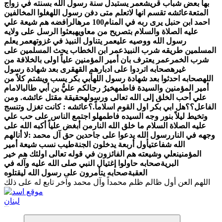
بها بعض شباب قريش
عمر يستبدل سنة رسول الله بسنته في زواج
المتعة
عائشه تقسم انها لاتعلم متى دفن رسول الله
غلوا المخالفين
احمد ابن حنبل يرى ربه في المنام100 مره
الرافضه هم شيعة علي
عليه الصلاة والسلام بتصريح من معاويه
بعثوا الرسل على ولايه
رسول الله ووصيه علي
عمر يتناول النبيذ في غزوته
عمر يعلم
المسلمين طريقه شرب النبيذ
عمر ابن الخطاب يحث المسلمين على
شرب الخمر
عمر يعترف بان أمير المؤمنين علياً اولى بالخلافة من
غيره
صحابه اتردوا على ادبارهم القهقرى بعد شهادة رسول
الله
صحابه احدثوا بعد شهادة رسول الله
أبي بكر يسب ويشتم كلاً من
أمير المؤمنين والسيدة فاطمه
خيرُ رجالكم عليُّ بن أبي طالب
الامام
علي أحب الخلق إلى الله تعالى ورسوله
حقيقة مقتل عائشه. ومن
الفاعل؟؟
هل ابي بكر اول القوم اسلاماً.؟
عائشه : كانت تغزل وتنسج
وتخيط ليلاً بنور وجه السيده فاطمه
لو اجتمع الناس على حب علي
عليه الصلاة السلام ما خلق الله النار
من أبغض علياً أكبه الله على
وجهه في النار
رسول الله يدعوا على جاحدين حق آل محمد :لا أنالهم
الله شفاعتي
أول أربعة يدخلون الجنة
طيب نسب شيعة أمير
المؤمنين
علي وشيعته هم الفائزون في قوله تعالى اولئك هم خير
البرية
صحابه حاولوا إغتيال النبي صلى الله عليه وآله في
العقبة
اللهم العن أول ظالم ظلم محمداً وآل محمد وآخر تابع له على ذلك
لكل باحث سني ومحاور شيعي