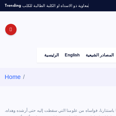
S
معاوية ذو الاستاه او الكلبة الطالبة للكلب
Trending
k
i
p
t
o
c
o
المصادر الشيعية
English
الرئيسية
n
t
e
Home
n
t
نا باستتارنا، فواساه من علومنا التي سقطت إليه حتى أرشده وهداه،