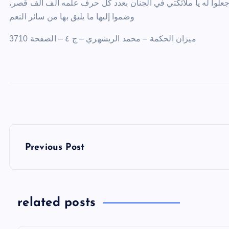
، اجعلوا له يا ملائكتي في الجنان بعدد كل حرف علمه ألف ألف قصر،
وضموا إليها ما يليق بها من سائر النعم
ميزان الحكمة – محمد الريشهري – ج ٤ – الصفحة 3710
P
Previous Post
o
s
t
related posts
n