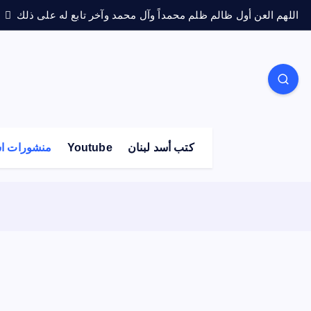
اللهم العن أول ظالم ظلم محمداً وآل محمد وآخر تابع له على ذلك
كتب أسد لبنان
Youtube
منشورات اس