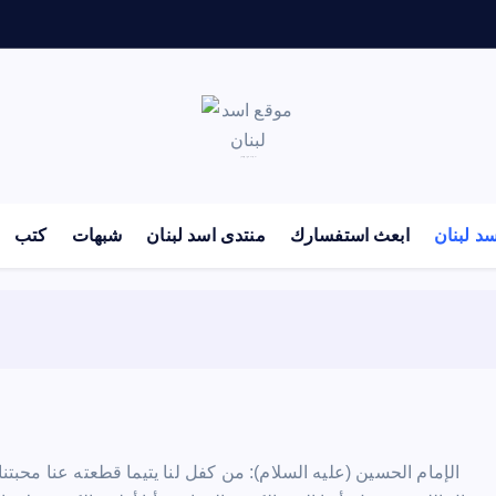
لكل باحث سني ومحاور شيعي
د لبنان
ابعث استفسارك
منتدى اسد لبنان
شبهات
كتب
الإمام الحسين (عليه السلام): من كفل لنا يتيما قطعته عنا محبت