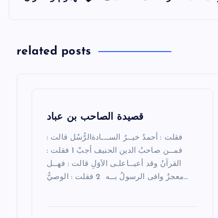
t
n
a
related posts
v
i
g
a
قصيدة الصاحب بن عباد
t
فقلت : أحمدُ خيــرُ الســـادةالرُّسُل قالت :
فمــن صاحبُ الدين الحنيف أجبْ 1 فقلت :
i
القرآنُ وقد أعيــاعلـى الاَوَلِ قالت : فهــل
o
معجزٌ وافى الرسولُ بــه 2 فقلت : الوصيُّ…
n