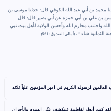
ا محمد بن أبي عبد الله الكوفي قال: حدثنا موسى بن
سن بن علي بن أبي حمزة عن أبي بصير قال: قال
لله واجتنب محارم الله وأحسن الولاية لأهل بيت نبي
نة الثمانية شاء “.
(أمالي الصدوق: 561)
P
العالمين لرسوله الكريم في امير المؤمنين علياً ثلاثه
o
s
قد كنت أنظر لفاطمة فتنكشف عنّي الهموم والأحزان