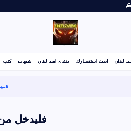
لكل باحث سني ومحاور شيعي
د لبنان
ابعث استفسارك
منتدى اسد لبنان
شبهات
كتب
فلي
فليدخل من 