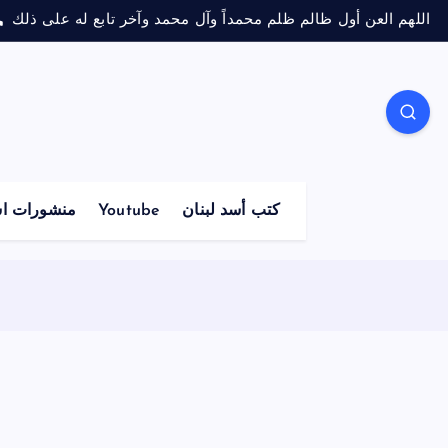
اللهم العن أول ظالم ظلم محمداً وآل محمد وآخر تابع له على ذلك
كتب أسد لبنان
Youtube
منشورات اس