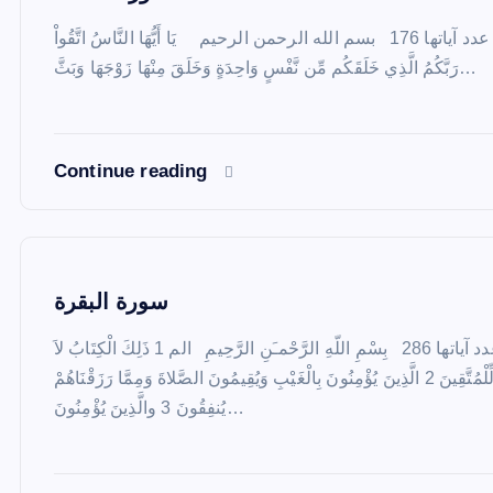
سورة النساء – سورة 4 – عدد آياتها 176 بسم الله الرحمن الرحيم يَا أَيُّهَا النَّاسُ اتَّقُواْ
رَبَّكُمُ الَّذِي خَلَقَكُم مِّن نَّفْسٍ وَاحِدَةٍ وَخَلَقَ مِنْهَا زَوْجَهَا وَبَثَّ…
Continue reading
سورة البقرة
سورة البقرة – سورة 2 – عدد آياتها 286 بِسْمِ اللّهِ الرَّحْمـَنِ الرَّحِيمِ الم 1 ذَلِكَ الْكِتَابُ لاَ
رَيْبَ فِيهِ هُدًى لِّلْمُتَّقِينَ 2 الَّذِينَ يُؤْمِنُونَ بِالْغَيْبِ وَيُقِيمُونَ الصَّلاةَ وَمِمَّا رَزَقْنَاهُمْ
يُنفِقُونَ 3 والَّذِينَ يُؤْمِنُونَ…