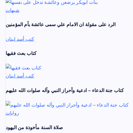
n
شبهات
a
t
الرد على مقولة ان الامام علي سمى عائشة بأم المؤمنين
i
كتب أسد لبنان
o
كتاب بعث فقيها
n
كتب أسد لبنان
كتاب جنة الدعاء – ادعية وأحراز النبي وآله صلوات الله عليهم
روايات
صلاة السنة مأخوذة من اليهود