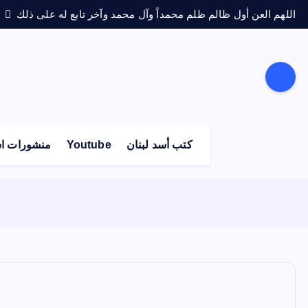
اللهم العن أول ظالم ظلم محمداً وآل محمد وآخر تابع له على ذلك
كتب أسد لبنان
Youtube
منشورات اس