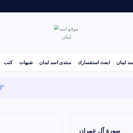
لكل باحث سني ومحاور شيعي
د لبنان
ابعث استفسارك
منتدى اسد لبنان
شبهات
كتب
Archive by category "القرآن الكريم"
سورة آل عمران