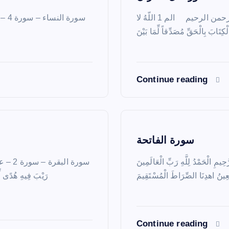
سورة آل عمران – سورة 3 – عدد آياتها 200 بسم الله الرحمن الرحيم الم 1 اللّهُ لا
Continue reading
سورة الفاتحة
ِ الرَّحْمَنِ الرَّحِيمِ الْحَمْدُ لِلَّهِ رَبِّ الْعَالَمِينَ
Continue reading