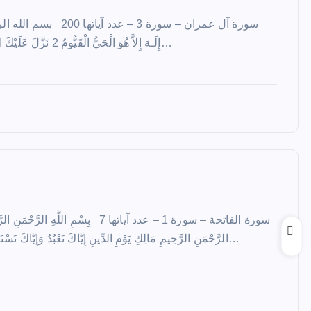
إِلَـهَ إِلاَّ هُوَ الْحَيُّ الْقَيُّومُ 2 نَزَّلَ عَلَيْكَ الْكِتَابَ بِالْحَقِّ مُصَدِّقاً لِّمَا بَيْنَ…
سورة الفاتحة – سورة 1 – عدد آياتها 7 بِسْمِ اللَّه
الرَّحْمَنِ الرَّحِيمِ مَالِكِ يَوْمِ الدِّينِ إِيَّاكَ نَعْبُدُ وَإِيَّاكَ نَسْتَعِينُ اهدِنَا الصِّرَاطَ الْمُسْتَقِيمَ…