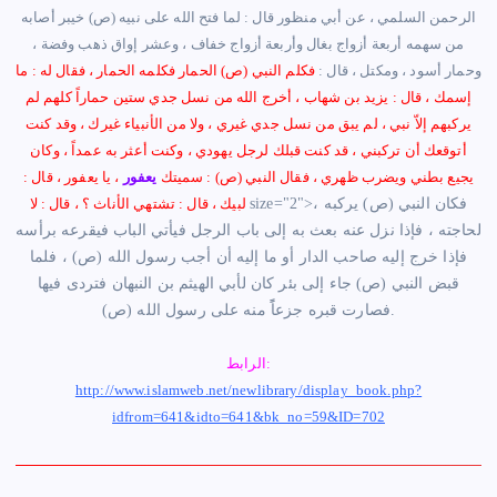
الرحمن السلمي ، عن أبي منظور قال : لما فتح الله على نبيه (ص) خيبر أصابه
من سهمه أربعة أزواج بغال وأربعة أزواج خفاف ، وعشر إواق ذهب وفضة ،
وحمار أسود ، ومكتل ، قال :
فكلم النبي (ص) الحمار فكلمه الحمار ، فقال له : ما
إسمك ، قال : يزيد بن شهاب ، أخرج الله من نسل جدي ستين حماراً كلهم لم
يركبهم إلاّ نبي ، لم يبق من نسل جدي غيري ، ولا من الأنبياء غيرك ، وقد كنت
أتوقعك أن تركبني ، قد كنت قبلك لرجل يهودي ، وكنت أعثر به عمداً ، وكان
يجيع بطني ويضرب ظهري ، فقال النبي (ص) : سميتك
يعفور
، يا يعفور ، قال :
size="2">، فكان النبي (ص) يركبه
لبيك ، قال : تشتهي الأناث ؟ ، قال : لا
لحاجته ، فإذا نزل عنه بعث به إلى باب الرجل فيأتي الباب فيقرعه برأسه
فإذا خرج إليه صاحب الدار أو ما إليه أن أجب رسول الله (ص) ، فلما
قبض النبي (ص) جاء إلى بئر كان لأبي الهيثم بن النبهان فتردى فيها
فصارت قبره جزعاًً منه على رسول الله (ص).
الرابط:
http://www.islamweb.net/newlibrary/display_book.php?
idfrom=641&idto=641&bk_no=59&ID=702