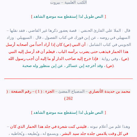
الكتب العلمية – بيروت
]
النص طويل لذا إستقطع منه موضع الشاهد
[
– قال : الملا علي القارئ الحنفي : قصة يعفور ذكرها غير القاضي ، فقد نقلها
السهيلي في روضه ، عن إبن فورك في كتاب الفصول ،
قال : السيهيلي : وزاد
الجويني في كتاب الشامل
: أن النبي (ص) كان إذا أراد أحداً من أصحابه أرسل
هذا الحمار فيذهب حتى يضرب برأسه الباب ، فيعلم أن قد أرسل إليه النبي
(ص)
، وفي رواية :
فإذا خرج إليه صاحب الدار أو ما إليه أن أجب رسول الله
وقد أخرجه إبن عساكر ، عن إبن منظور وله صحبة.
(ص)
،
محمد بن حديدة الأنصاري
– المصباح المضئ –
الجزء : ( 1 ) – رقم الصفحة : (
262 )
]
النص طويل لذا إستقطع منه موضع الشاهد
[
– وهذا علم من أعلام نبوته ،
فليتني كنت شعرة في جلد هذا الحمار الذي كان
في كل وقت يلامس جلده جلد سيد البشر
، ويسمع له ، ويُطيعه ، ويُخاطبه ،