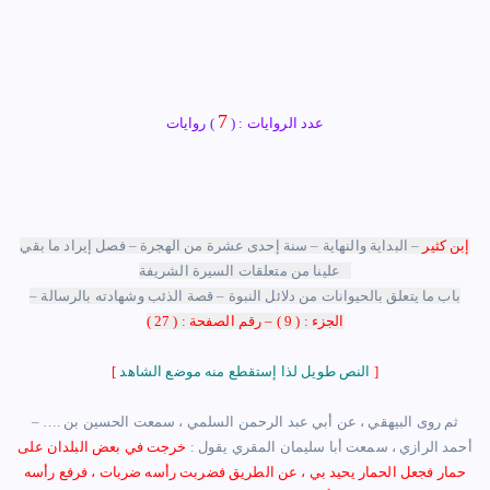
7
عدد الروايات : (
) روايات
إبن كثير
– البداية والنهاية – سنة إحدى عشرة من الهجرة – فصل إيراد ما بقي
علينا من متعلقات السيرة الشريفة –
باب ما يتعلق بالحيوانات من دلائل النبوة – قصة الذئب وشهادته بالرسالة –
الجزء : ( 9 ) – رقم الصفحة : ( 27 )
]
النص طويل لذا إستقطع منه موضع الشاهد
[
– …. ثم روى البيهقي ، عن أبي عبد الرحمن السلمي ، سمعت الحسين بن
أحمد الرازي ، سمعت أبا سليمان المقري يقول :
خرجت في بعض البلدان على
حمار فجعل الحمار يحيد بي ، عن الطريق فضربت رأسه ضربات ، فرفع رأسه