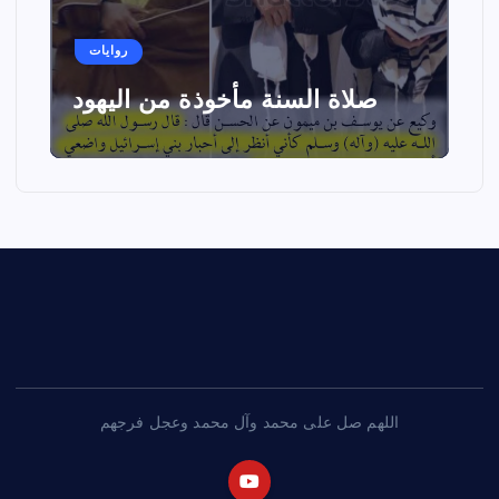
روايات
صلاة السنة مأخوذة من اليهود
اللهم صل على محمد وآل محمد وعجل فرجهم