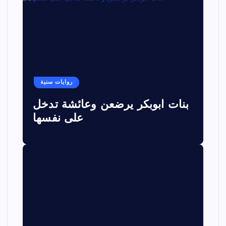
روايات سنية
بنات ابوبكر يرضعن وعائشة تدخل
على نفسها