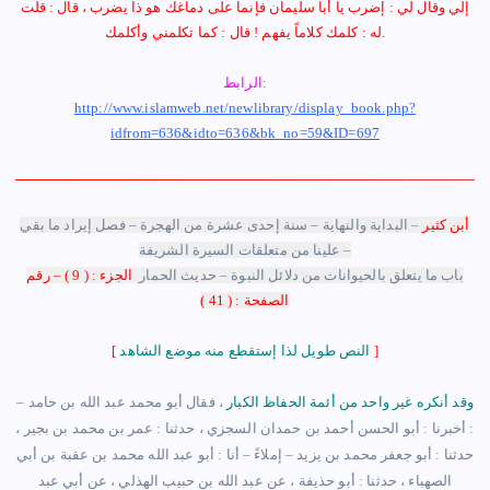
إلي وقال لي : إضرب يا أبا سليمان فإنما على دماغك هو ذا يضرب ، قال : قلت
له : كلمك كلاماً يفهم ! قال : كما تكلمني وأكلمك.
الرابط:
http://www.islamweb.net/newlibrary/display_book.php?
idfrom=636&idto=636&bk_no=59&ID=697
أبن كثير
– البداية والنهاية – سنة إحدى عشرة من الهجرة – فصل إيراد ما بقي
علينا من متعلقات السيرة الشريفة –
باب ما يتعلق بالحيوانات من دلائل النبوة – حديث الحمار
الجزء : ( 9 ) – رقم
الصفحة : ( 41 )
]
النص طويل لذا إستقطع منه موضع الشاهد
[
وقد أنكره غير واحد من أئمة الحفاظ الكبار
، فقال أبو محمد عبد الله بن حامد
–
: أخبرنا : أبو الحسن أحمد بن حمدان السجزي ، حدثنا : عمر بن محمد بن بجير ،
حدثنا : أبو جعفر محمد بن يزيد – إملاءً – أنا : أبو عبد الله محمد بن عقبة بن أبي
الصهباء ، حدثنا : أبو حذيفة ، عن عبد الله بن حبيب الهذلي ، عن أبي عبد