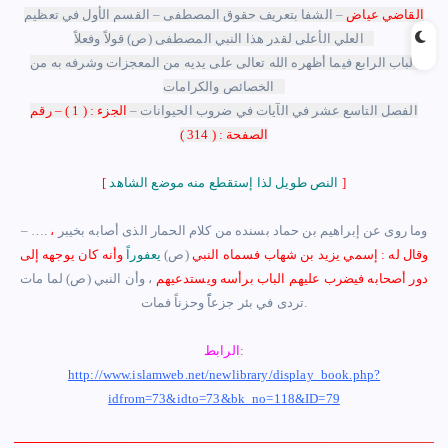
القاضي عياض
– الشفا بتعريف حقوق المصطفى – القسم الأول في تعظيم
العلي الأعلى لقدر هذا النبي المصطفى (ص) قولاً وفعلاً –
الباب الرابع فيما أظهره الله تعالى على يديه من المعجزات وشرفه به من
الخصائص والكرامات –
الفصل التاسع عشر في الآيات في ضروب الحيوانات –
الجزء : ( 1 ) – رقم
الصفحة : ( 314 )
]
النص طويل لذا إستقطع منه موضع الشاهد
[
…. وما روى عن إبراهيم بن حماد بسنده من كلام الحمار الذى أصابه بخيبر
،
–
وقال له : إسمي يزيد بن شهاب فسماه النبي
(ص)
يعفوراً
وأنه كان يوجهه إلى
دور أصحابه فيضرب عليهم الباب برأسه ويستدعيهم
، وأن النبي (ص) لما مات
في بئر جزعاًً وحزناً فمات.
تردى
الرابط:
http://www.islamweb.net/newlibrary/display_book.php?
idfrom=73&idto=73&bk_no=118&ID=79