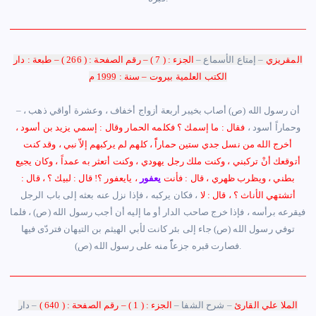
المقريزي
– إمتاع الأسماع –
الجزء : ( 7 ) – رقم الصفحة : ( 266 ) – طبعة : دار
الكتب العلمية بيروت – سنة : 1999 م
أن رسول الله (ص) أصاب بخيبر أربعة أزواج أخفاف ، وعشرة أواقي ذهب ،
–
وحماراً أسود ،
فقال : ما إسمك ؟ فكلمه الحمار وقال : إسمي يزيد بن أسود ،
أخرج الله من نسل جدي ستين حماراًً ، كلهم لم يركبهم إلاّ نبي ، وقد كنت
أتوقعك أنْ تركبني ، وكنت ملك رجل يهودي ، وكنت أتعثر به عمداً ، وكان يجيع
بطني ، ويظرب ظهري ، قال : فأنت
يعفور
، يايعفور ؟! قال : لبيك ؟ ، قال :
أتشتهي الأناث ؟ ، قال : لا
، فكان يركبه ، فإذا نزل عنه بعثه إلى باب الرجل
فيقرعه برأسه ، فإذا خرج صاحب الدار أو ما إليه أن أجب رسول الله (ص) ، فلما
توفي رسول الله (ص) جاء إلى بئر كانت لأبي الهيثم بن التيهان فتردّى فيها
فصارت قبره جزعاًًً منه على رسول الله (ص).
الملا علي القارئ
– شرح الشفا –
الجزء : ( 1 ) – رقم الصفحة : ( 640 )
– دار