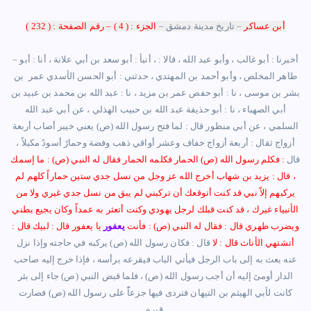
أبن عساكر
– تاريخ مدينة دمشق –
الجزء : ( 4 ) – رقم الصفحة : ( 232 )
– أخبرنا : أبو غالب ، وأبو عبد الله ، قالا : ، أنبأ : أبو سعد بن أبي علانة ، أنا : أبو
طاهر المخلص ، وأبو أحمد بن المهتدي ، حدثني : أبو الحسن الأسدي عمر بن
بشر بن موسى ، نا : أبو حفص عمر بن مزيد ، نا : عبد الله بن محمد بن عبيد بن
أبي الصهباء ، نا : أبو حذيفة عبد الله بن حبيب الهذلي ، عن أبي عبد الله
السلمي ، عن أبي منظور قال : لما فتح رسول الله (ص)
يعني خيبر أصاب أربعة
أزواج ثقال : أربعة أزواج خفاف وعشر أواقي ذهب وفضة وحمارً أسودً مكبلاً ،
قال
: فكلم رسول الله (ص) الحمار فكلمه الحمار فقال له النبي (ص) : ما إسمك
، قال : يزيد بن شهاب أخرج الله عز وجل من نسل جدي ستين حماراً كلهم لم
يركبهم إلاّ نبي قد كنت أتوقعك أن تركبني لم يبق من نسل جدي غيري ولا من
الأنبياء غيرك ، قد كنت قبلك لرجل يهودي وكنت أتعثر به عمداً وكان يجيع بطني
ويضرب ظهري قال : فقال له النبي (ص) : فأنت
يعفور
يا يعفور قال : لبيك قال :
أتشتهي الأناث قال : لا
قال : فكان رسول الله (ص) يركبه في حاجته وإذا نزل
عنه بعث به إلى باب الرجل فيأتي الباب فيقرعه برأسه ، فإذا خرج إليه صاحب
الدار أومئ إليه أن أجب رسول الله (ص) ، فلما قبض النبي (ص) جاء إلى بئر
كانت لأبي الهيثم بن التيهان فتردى فيها جزعاًً على رسول الله (ص) فصارت
قبره.