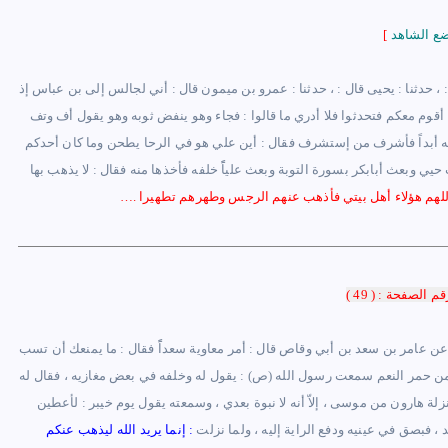
[
 : ، حدثنا : يحيى قال : ، حدثنا : عمرو بن ميمون قال : أني لجالس إلى بن عباس إذ
نا أقوم معكم فتحدثوا فلا أدري ما قالوا : فجاء وهو ينفض ثوبه وهو يقول أف وتف
 الله أبداً فأشرف من إستشرف فقال : أين علي هو في الرحا يطحن وما كان أحدكم
 حيي وبعث أبابكر بسورة التوبة وبعث علياًً خلفه فأخذها منه فقال : لا يذهب بها
 اللهم هؤلاء أهل بيتي فأذهب عنهم الرجس وطهرهم تطهيرا .
…
قم الصفحة : ( 49 )
 عن عامر بن سعد بن أبي وقاص قال : أمر معاوية سعداًً فقال : ما يمنعك أن تسب
 : من حمر النعم سمعت رسول الله (ص) : يقول له وخلفه في بعض مغازيه ، فقال له
لة هارون من موسى ، إلاّ أنه لا نبوة بعدي ، وسمعته يقول يوم خيبر : لأعطين
رمد ، فبصق في عينيه ودفع الراية إليه
،
ولما نزلت
:
إنما يريد الله ليذهب عنكم