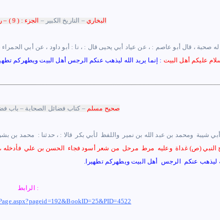
البخاري
–
التاريخ الكبير
–
الجزء : ( 9 )
– ر
 له صحبة ، قال أبو عاصم
:
، عن عياد أبي يحيى قال :
،
نا : أبو داود ، عن أبي الحمراء ،
لام عليكم أهل البيت
: إ
نما يريد الله ليذهب عنكم الرجس
أهل
البيت ويطهركم تطهير
صحيح مسلم
– كتاب فضائل الصحابة – باب فض
النبي ‏(ص) ‏غداة ‏ ‏وعليه ‏ ‏مرط ‏ ‏مرحل ‏ ‏من شعر أسود فجاء ‏ ‏الحسن بن علي ‏ ‏فأدخله ، ث
له ليذهب عنكم ‏ ‏الرجس ‏ ‏أهل البيت ويطهركم تطهيرا.
‏
الرابط :
com/Page.aspx?pageid=192&BookID=25&PID=4522