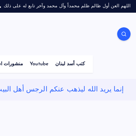
اللهم العن أول ظالم ظلم محمداً وآل محمد وآخر تابع له على ذلك
كتب أسد لبنان
Youtube
منشورات اس
إنما يريد الله ليذهب عنكم الرجس أهل الب