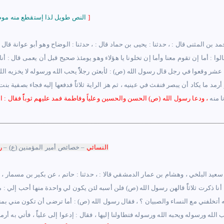
]
النص طويل لذا إستقطع منه موضع الشاهد
مد بن المثنى قال : ، حدثنا : يحيى بن حماد قال : ، حدثنا : الوضاح وهو أبو عوانة قال
لوا
:
أما إن تقوم معنا وأما إن تخلونا يا هؤلاء وهو يومئذ صحيح قبل أن يعمى قال : أ
عشر وقعوا في رجل قال رسول الله (ص)
:
لأبعثن رجلاًًً يحب الله ورسوله لا يخزيه
مد ما يكاد أن يبصر فنفث في عينيه ، ثم هز الراية ثلاثاًً فدفعها إليه فجاء بصفية بنت
ا منه
، ودعا رسول الله (ص) الحسن والحسين وعلياً وفاطمة فمد عليهم ثوباًً فقال :
النسائي
–
خصائص أمير المؤمنين (ع)
–
ر
ن سعيد البلخي ، وهشام بن عمار الدمشقي قالا
:
، حدثنا : حاتم ، عن بكير بن مسمار ،
 : أنا ذكرت ثلاثاًً قالهن رسول الله (ص) فلن أسبه لئن يكون لي واحدة منها أحب إلي
 أتخلفني مع النساء والصبيان ؟ ، فقال رسول الله (ص) : أما ترضى أن تكون مني بمنز
ً يحب الله ورسوله ويحبه الله ورسوله فتطاولنا إليها ، فقال : إدعوا إلى علياًً ، فأتي به أ