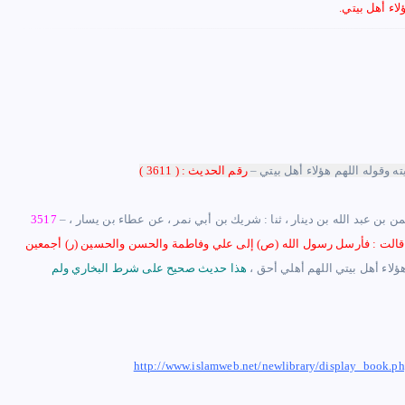
ؤلاء أهل بيتي.
 وقوله اللهم هؤلاء أهل بيتي –
رقم الحديث : ( 3611 )
– حدثنا : أبو العباس محمد بن يعقوب ، ثنا : العباس بن محمد الدوري ، ثنا : عثمان بن عمر ، ثنا : عبد الرحمن بن عبد الله بن دينار ، ثنا : شريك بن أبي نمر ، عن عطاء بن يسار ،
3517
قالت : فأرسل رسول الله (ص) إلى علي وفاطمة والحسن والحسين (ر) أجمعين
وهؤلاء أهل بيتي اللهم أهلي أحق
،
هذا حديث صحيح على شرط البخاري ولم
http://www.islamweb.net/newlibrary/display_boo