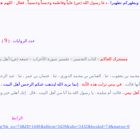
 ويطهركم تطهيرا
، دعا رسول الله (ص) علياًً وفاطمة وحسناًً وحسيناًًً ، فقال : اللهم ه
9
عدد الروايات : (
)
مستدرك الحاكم
–
كتاب التفسير – تفسير سورة الأحزاب – جمعه (ص) أهل بيته
نها قالت :
في بيتي نزلت هذه الآية
:
إنما يريد الله ليذهب عنكم الرجس أهل البيت
،
 أهل بيتي
،
قالت أم سلمة
:
يا رسول الله ما أنا من أهل البيت ، قال : إنك أهلي خير 
الرابط:
k.php?bk_no=74&ID=1449&idfrom=3429&idto=3432&bookid=74&startno=0