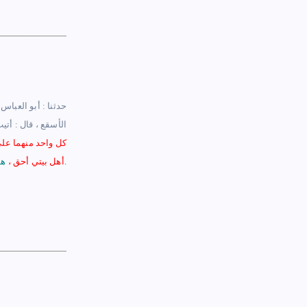
– حدثنا : أبو العبا
الأسقع ، قال : أت
كل واحد منهما عل
هذا حديث صحيح على شرط الشيخين ولم يخرجاه.
أهل بيتي أحق
،