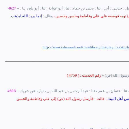
ثني : أبي ، ثنا : يحيى بن حماد ، ثنا : أبو عوانة ، ثنا : أبو بلج ، ثنا :
–
4627
) ثوبه فوضعه على علي وفاطمة وحسن وحسين ،
وقال :
إنما يريد الله ليذهب
http://www.islamweb.net/newlibrary/display_boo
رسول الله (ص) –
رقم الحديث :
(
59 )
47
– حدثنا : أبوبكر أحمد بن سلمان الفقيه ، وأبو العباس محمد بن يعقوب قالا ، ثنا : الحسن بن مكرم البزار ، ثنا : عثمان بن عمر ، ثنا : عبد الرحمن بن عبد الله بن دنيار ، عن شريك
4688
رجس أهل البيت
،
قالت : فأرسل رسول الله (ص) إلى علي وفاطمة والحسن