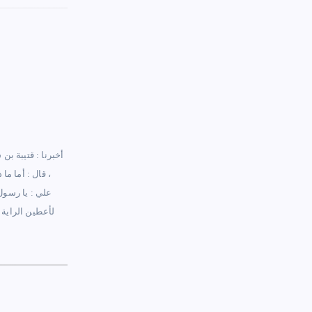
أخبرنا : قتيبة بن
، قال : أما م
علي : يا رسول 
لأعطين الراية ر