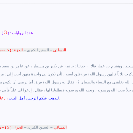
3
عدد الروايات : (
)
النسائي
–
السنن الكبرى
–
الجزء : ( 5 ) – رقم الصفحة : ( 107)
 سعيد ، وهشام بن عمار قالا
:
، حدثنا : حاتم ، عن بكير بن مسمار ، عن عامر بن سعد بن
ا ذكرت ثلاثاًً قالهن رسول الله (ص) فلن أسبه ، لأن تكون لي واحدة منهن أحب إلي :
الله تخلفني مع النساء والصبيان ؟ ، فقال له رسول الله (ص) : أما ترضى أن تكون مني
جلاًًً يحب الله ورسوله ، ويحبه الله ورسوله فتطاولنا لها ، فقال : إدعوا لي علياًً فأتي
.
ليذهب عنكم الرجس أهل البيت
، دعا 
النسائي
–
السنن الكبرى
–
الجزء : ( 5 ) – رقم الصفحة : ( 112 )