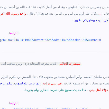
د بن جعفر بن حمدان القطيعي ، ببغداد من أصل كتابه ، ثنا : عبد الله بن أحمد بن حنبل ، حد
ال :
.
…
وكان علي أول من آمن من الناس بعد خديجة (ر) ، قال :
وأخذ رسول الله (ص
ل البيت ويطهركم تطهيرا
الرابط :
k.php?bk_no=74&ID=1984&idfrom=4524&idto=4525&bookid=74&startno=0
مستدرك الحاكم
– كتاب معرفة الصحابة
(ر)
– ومن مناقب أهل 
طاء بن يسار ، عن أم سلمة :قالت :
في بيتي نزلت
:
إنما يريد الله ليذهب عنكم ال
هؤلاء أهل بيتي
،
الرابط :