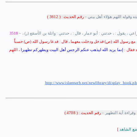
 وقوله اللهم هؤلاء أهل بيتي –
رقم الحديث : ( 3612 )
ي ، يقول : ، حدثني : أبو عمار ، قال : ، حدثني : واثلة بن الأسقع (ر) ،
3518
ء مع رسول الله (ص) فدخل ودخلت معهما ، قال : فدعا رسول الله (ص) حسناًً
 فقال :
إنما يريد الله ليذهب عنكم الرجس أهل البيت ويطهركم تطهيرا
، اللهم
http://www.islamweb.net/newlibrary/display_boo
وقراءة آية التطهير
–
رقم الحديث : ( 4708 )
[