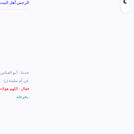
الرجس أهل البيت
عن أم سلمة (ر) : أ
فقال : اللهم هؤلاء
يخرجاه.