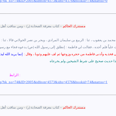
k.php?bk_no=74&ID=2005&idfrom=4573&idto=4576&bookid=74&startno=0
مستدرك الحاكم
– كتاب معرفة الصحابة
(ر)
– ومن مناقب أهل 
س محمد بن يعقوب ، ثنا : الربيع بن سليمان المرادي ، وبحر بن نصر الخولاني قالا ، ثنا 
يت علياًً فلم أجده ، فقالت لي فاطمة : إنطلق إلى رسول الله (ص) يدعوه فجاء مع ر
ى فخذيه وأدنى فاطمة من حجره وزوجها ثم لف عليهم وثوبا
،
وقال :
إنما يريد الله 
الرابط :
k.php?bk_no=74&ID=2005&idfrom=4573&idto=4576&bookid=74&startno=1
مستدرك الحاكم
– كتاب معرفة الصحابة
(ر)
– ومن مناقب أهل 