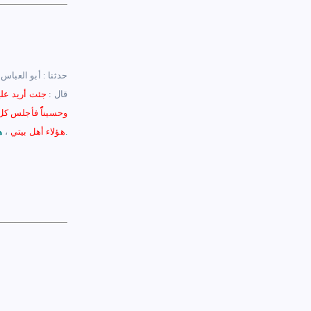
– حدثنا :
أبو العباس 
قال :
جئت أريد علي
وحسيناًًً فأجلس ك
.
هؤلاء أهل بيتي
،
ه