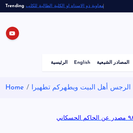
S
Trending
معاوية ذو الاستاه او الكلبة الطالبة للكلب
k
i
p
t
o
c
o
المصادر الشيعية
English
الرئيسية
n
t
e
م الرجس أهل البيت ويطهركم تطهيرا
Home
n
t
ر عن الحاكم الحسكاني