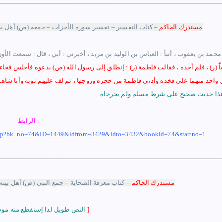
مستدرك الحاكم
–
كتاب التفسير – تفسير سورة الأحزاب – جمعه (ص) أهل بيته
محمد بن يعقوب ، أنبأ
:
العباس بن الوليد بن مزيد ، أخبرني : أبي ، قال : سمعت الأوزاع
اًً (ر) ، فلم أجده ، فقالت فاطمة (ر) : إنطلق إلى رسول الله (ص) يدعوه فأجلس فجا
ل واحد منهما على فخذه وأدنى فاطمة من حجره وزوجها ، ثم لف عليهم ثوبه وأنا شاهد
ذا حديث صحيح على شرط مسلم ولم يخرجاه
الرابط :
k.php?bk_no=74&ID=1449&idfrom=3429&idto=3432&bookid=74&startno=1
مستدرك الحاكم
–
كتاب
معرفة الصحابة
–
جمع النبي (ص) أهل بيته 
]
النص طويل لذا إستقطع منه موضع الشاهد