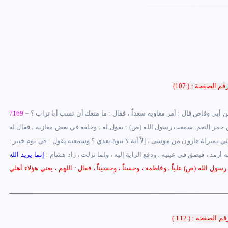
 أبي وقاص قال : أمر معاوية سعداًً ، فقال : ما منعك أن تسب أبا تراب ؟
–
7169
 من حمر النعم. سمعت رسول الله (ص) : يقول له ، وخلفه في بعض مغازيه ، فقال له
 بمنزلة هارون من موسى ، إلاّ أنه لا نبوة بعدي ؟ وسمعته يقول : في يوم خيبر :
 به أرمد ، فبصق في عينيه ، ودفع الراية إليه ، ولما نزلت ، زاد هشام :
إنما يريد الله
رسول الله (ص) علياًً ، وفاطمة ، وحسناًً ، وحسيناًًً ، فقال : اللهم ، يعني هؤلاء أهلي