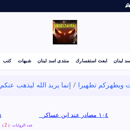
لكل باحث سني ومحاور شيعي
د لبنان
ابعث استفسارك
منتدى اسد لبنان
شبهات
كتب
يت ويطهركم تطهيرا
إنما يريد الله ليذهب عنك
١٠٤ مصادر عند ابن عساكر
٩٨ مصد
2
عدد الروايات : (
)