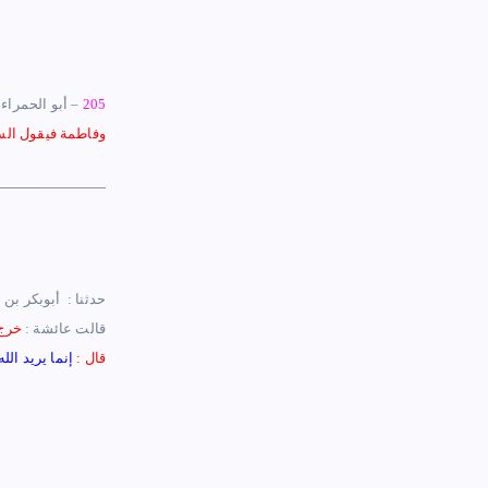
205
– أبو الحمراء
و
فاطمة فيقول الس
قالت عائشة :
‏خرج 
قال :
‏إنما يريد ال