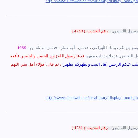
http://www.islamweb.net/newlibrary/display_boo
رسول الله (ص) –
رقم الحديث :
(
60 )
47
: بشر بن بكر
،
وثنا : الأوزاعي ، حدثني : أبو عمار ، حدثني : واثلة بن
4689
سول الله (ص) فدخلا ودخلت معهما
فدعا رسول الله (ص) الحسن والحسين فأقعد
ليذهب عنكم الرجس أهل البيت ويطهركم تطهيرا
،
ثم قال : هؤلاء أهل بيتي اللهم
http://www.islamweb.net/newlibrary/display_boo
رسول الله (ص) –
رقم الحديث :
(
61 )
47