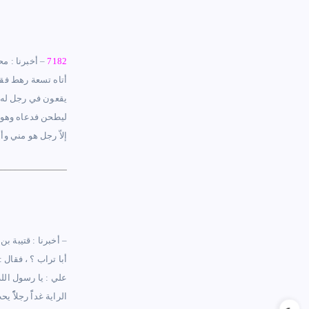
7182
–
أخبرنا : مح
أتاه تسعة رهط فقا
يقعون في رجل له 
ليطحن فدعاه وهو أر
إلاّ رجل هو مني وأن
–
أخبرنا : قتيبة ب
أبا تراب ؟ ، فقال
علي : يا رسول الله
الراية غداًً رجلاًً