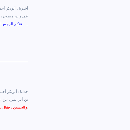
أخبرنا : أبوبكر أحم
عمرو بن ميمون ، ق
…
.
عنكم الرجس أه
بن أبي نمر ، عن ع
هذا حديث صحيح على شرط البخاري ولم يخرجاه.
والحسين ، فقال : 