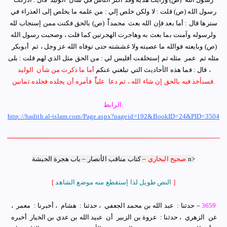
رسول الله ‏‏‏
(ص)
‏‏ ‏قلت : لا ولكن خلص إلي : من علمه ما يخلص إلى العذراء في
سترها قال : أما بعد فإن الله بعث ‏ ‏محمداًً ‏ ‏‏
(ص)
‏ ‏بالحق فكنت ممن إستجاب لله
ولرسوله وآمنت بما بعث به وهاجرت الهجرتين كما قلت ، وصحبت رسول الله
(ص)
‏ ‏وبايعته فوالله ما عصيته ولا غششته حتى توفاه الله عز وجل ، ثم ‏ ‏أبوبكر ‏
‏مثله ثم ‏ ‏عمر ‏ ‏مثله ثم إستخلفت أفليس لي : من الحق مثل الذي لهم قلت : بلى
، قال : فما هذه الأحاديث التي تبلغني عنكم
أما ما ذكرت من شأن ‏ ‏الوليد ‏
.
‏فسنأخذ فيه بالحق إن شاء الله ، ثم دعا ‏ ‏علياًًً ‏ ‏فأمره أن يجلده فجلده ثمانين
الرابط:
http://hadith.al-islam.com/Page.aspx?pageid=192&BookID=24&PID=3504
n>
صحيح البخاري
–
كتاب مناقب الأنصار
–
باب هجرة الحبشة
م
]
النص طويل لذا إستقطع منه موضع الشاهد
[
3659
–
حدثنا : ‏ ‏عبد الله بن محمد الجعفي ‏ ، حدثنا : ‏ ‏هشام ‏ ، أخبرنا : ‏ ‏معمر ‏ ‏،
عن ‏ ‏الزهري ‏ ، حدثنا : ‏ ‏عروة بن الزبير ‏ ‏أن ‏ ‏عبيد الله بن عدي بن الخيار ‏ ‏أخبره ‏