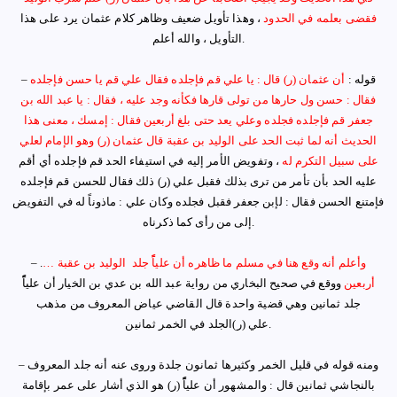
فقضى بعلمه في الحدود
،
وهذا تأويل ضعيف وظاهر كلام عثمان يرد على هذا
التأويل ، والله أعلم.
قوله
:
أن عثمان
(ر)
قال : يا علي قم فإجلده فقال علي قم يا حسن فإجلده
–
فقال : حسن ول حارها من تولى قارها فكأنه وجد عليه ، فقال : يا عبد الله بن
جعفر قم فإجلده فجلده وعلي يعد حتى بلغ أربعين فقال : إمسك
،
معنى هذا
الحديث أنه لما ثبت الحد على الوليد بن عقبة قال عثمان (ر) وهو الإمام لعلي
على سبيل التكرم له
، وتفويض الأمر إليه في استيفاء الحد قم فإجلده أي أقم
عليه الحد بأن تأمر من ترى بذلك فقبل علي
(ر)
ذلك فقال للحسن قم فإجلده
فإمتنع الحسن فقال : لإبن جعفر فقبل فجلده وكان علي : ماذوناً له في التفويض
إلى من رأى كما ذكرناه.
وأعلم أنه وقع هنا في مسلم ما ظاهره أن علياًًً جلد الوليد بن عقبة
…
– .
أربعين
ووقع في صحيح البخاري من رواية عبد الله بن عدي بن الخيار أن علياًًً
جلد ثمانين وهي قضية واحدة قال القاضي عياض المعروف من مذهب
الجلد في الخمر ثمانين.
علي
(ر)
ومنه قوله في قليل الخمر وكثيرها ثمانون جلدة وروى عنه أنه جلد المعروف
–
بالنجاشي ثمانين قال : والمشهور أن علياًًً (ر) هو الذي أشار على عمر بإقامة