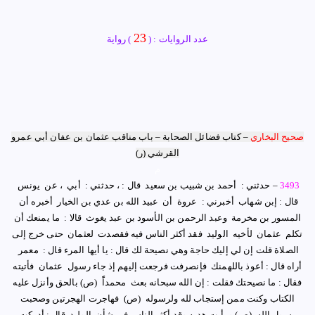
23
عدد الروايات : (
) رواية
صحيح البخاري
–
كتاب فضائل الصحابة
– باب مناقب عثمان بن عفان أبي عمرو
القرشي (ر)
م
3493
–
حدثني : ‏ ‏أحمد بن شبيب بن سعيد ‏ ‏قال : ، حدثني : ‏ ‏أبي ‏ ‏، عن ‏ ‏يونس ‏
‏قال : ‏‏إبن شهاب ‏ ‏أخبرني : ‏ ‏عروة ‏ ‏أن ‏ ‏عبيد الله بن عدي بن الخيار ‏ ‏أخبره ‏أن ‏
‏المسور بن مخرمة ‏ ‏وعبد الرحمن بن الأسود بن عبد يغوث ‏ ‏قالا : ‏ ‏ما يمنعك أن
تكلم ‏ ‏عثمان ‏ ‏لأخيه ‏ ‏الوليد ‏ ‏فقد أكثر الناس فيه فقصدت ‏ ‏لعثمان ‏ ‏حتى خرج إلى
الصلاة قلت إن لي إليك حاجة وهي نصيحة لك قال : يا أيها المرء ‏قال : ‏ ‏معمر ‏
‏أراه قال : أعوذ باللهمنك ‏ ‏فإنصرفت فرجعت إليهم إذ جاء رسول ‏ ‏عثمان ‏ ‏فأتيته
فقال : ما نصيحتك فقلت : إن الله سبحانه بعث ‏ ‏محمداًً ‏ ‏
(ص)
‏ ‏بالحق وأنزل عليه
الكتاب وكنت ممن إستجاب لله ولرسوله ‏ ‏(ص) ‏ ‏فهاجرت الهجرتين وصحبت
رسول الله ‏ ‏
(ص)
‏‏ ‏ورأيت هديه وقد أكثر الناس في شأن ‏ ‏الوليد ‏ ‏قال : أدركت