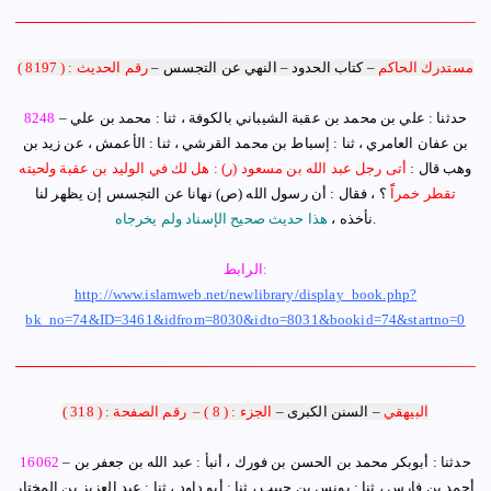
مستدرك الحاكم
– كتاب الحدود – النهي عن التجسس –
رقم الحديث : ( 8197 )
– حدثنا :
علي بن محمد بن عقبة الشيباني بالكوفة ، ثنا : محمد بن علي
8248
بن عفان العامري ، ثنا : إسباط بن محمد القرشي ، ثنا : الأعمش ، عن زيد بن
وهب قال :
أتى رجل عبد الله بن مسعود
(ر)
: هل لك في الوليد بن عقبة ولحيته
تقطر خمراًً
؟ ، فقال : أن رسول الله
(ص)
نهانا عن التجسس إن يظهر لنا
.
نأخذه
،
هذا حديث صحيح الإسناد ولم يخرجاه
الرابط:
http://www.islamweb.net/newlibrary/display_book.php?
bk_no=74&ID=3461&idfrom=8030&idto=8031&bookid=74&startno=0
البيهقي
–
السنن الكبرى
–
الجزء : ( 8 )
–
رقم الصفحة : ( 318 )
– حدثنا :
أبوبكر محمد بن الحسن بن فورك ، أنبأ : عبد الله بن جعفر بن
16062
أحمد بن فارس ، ثنا : يونس بن حبيب ، ثنا : أبو داود ، ثنا : عبد العزيز بن المختار