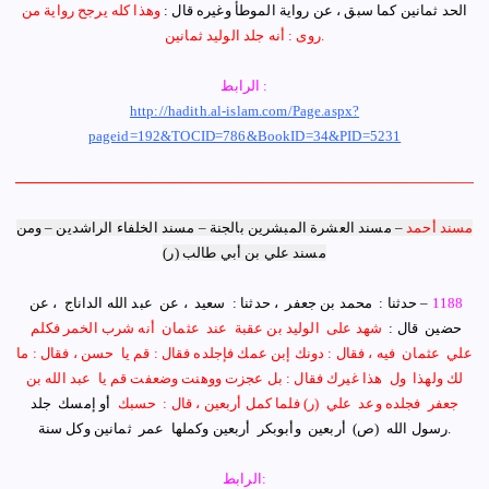
الحد ثمانين كما سبق ، عن رواية الموطأ وغيره قال :
وهذا كله يرجح رواية من
.
روى : أنه جلد الوليد ثمانين
الرابط :
http://hadith.al-islam.com/Page.aspx?
pageid=192&TOCID=786&BookID=34&PID=5231
مسند أحمد
–
مسند العشرة المبشرين بالجنة – مسند الخلفاء الراشدين
–
ومن
مسند علي بن أبي طالب (ر)
1188
–
حدثنا : ‏ ‏محمد بن جعفر ‏ ، حدثنا : ‏ ‏سعيد ‏ ‏، عن ‏ ‏عبد الله الداناج ‏ ‏، عن ‏
‏حضين ‏ ‏قال : ‏
‏شهد على ‏ ‏الوليد بن عقبة ‏ ‏عند ‏ ‏عثمان ‏ ‏أنه شرب الخمر فكلم ‏
‏علي ‏ ‏عثمان ‏ ‏فيه ، فقال : دونك
إ
بن عمك فإجلده فقال : قم يا ‏ ‏حسن ،‏ ‏فقال : ما
لك ولهذا ‏ ‏ول ‏ ‏هذا غيرك فقال : بل عجزت ووهنت وضعفت قم يا ‏ ‏عبد الله بن
جعفر ‏ ‏فجلده وعد ‏ ‏علي ‏ ‏
(ر)
‏ ‏فلما كمل أربعين ، قال : ‏ ‏حسبك
‏ ‏أو إمسك ‏ ‏جلد
.
رسول الله ‏
(ص)
‏ ‏أربعين ‏ ‏وأبوبكر ‏ ‏أربعين وكملها ‏ ‏عمر ‏ ‏ثمانين وكل سنة
الرابط: