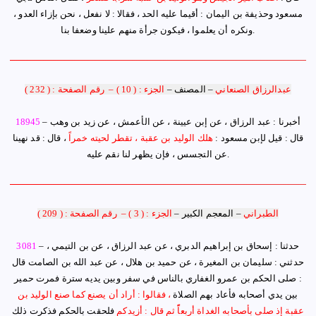
مسعود وحذيفة بن اليمان : أقيما عليه الحد ، فقالا : لا نفعل ، نحن بإزاء العدو ،
ونكره أن يعلموا ، فيكون جرأة منهم علينا وضعفا بنا.
عبدالرزاق الصنعاني
–
المصنف
–
الجزء : ( 10 )
–
رقم الصفحة : ( 232 )
– أخبرنا : عبد الرزاق ، عن إبن عيينة ، عن الأعمش ، عن زيد بن وهب
18945
قال : قيل لإبن مسعود :
هلك الوليد بن عقبة ، تقطر لحيته خمراً
، قال : قد نهينا
عن التجسس ، فإن يظهر لنا نقم عليه.
الطبراني
–
المعجم الكبير
–
الجزء : ( 3 )
–
رقم الصفحة : ( 209 )
– حدثنا : إسحاق بن إبراهيم الدبري ، عن عبد الرزاق ، عن بن التيمي ،
3081
حدثني : سليمان بن المغيرة ، عن حميد بن هلال ، عن عبد الله بن الصامت قال
:
صلى الحكم بن عمرو الغفاري بالناس في سفر وبين يديه سترة فمرت حمير
بين يدي أصحابه فأعاد بهم الصلاة
، فقالوا : أراد أن يصنع كما صنع الوليد بن
عقبة إذ صلى بأصحابه الغداة أربعاًً ثم قال : أزيدكم
فلحقت بالحكم فذكرت ذلك