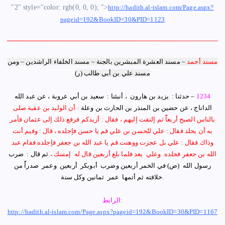
"2" style="color: rgb(0, 0, 0); ">
http://hadith.al-islam.com/Page.aspx?
pageid=192&BookID=30&PID=1123
مسند أحمد
–
مسند العشرة المبشرين بالجنة – مسند الخلفاء الراشدين
–
ومن
مسند علي بن أبي طالب (ر)
1234
–
حدثنا : ‏ ‏يزيد بن هارون ‏ ‏، أنبئنا : ‏ ‏سعيد بن أبي عروبة ‏‏، عن ‏عبد الله
الداناج ‏، عن ‏حضين بن المنذر بن الحارث بن وعلة
: ‏أن ‏الوليد بن عقبة ‏صلى
بالناس الصبح أربعاًً ثم إلتفت إليهم ، فقال : أزيدكم فرفع ذلك إلى ‏عثمان ‏فأمر
به أن يجلد فقال : ‏علي ‏للحسن بن علي ‏قم يا ‏حسن ‏فإجلده ، قال : وفيم أنت
وذاك فقال : ‏علي ‏بل
عجزت ووهنت قم يا ‏عبد الله بن جعفر ‏فإجلده فقام ‏‏عبد
الله بن جعفر ‏‏فجلده ‏ ‏وعلي ‏ ‏يعد فلما بلغ أربعين قال له ‏ ‏إمسك ‏،
‏ثم قال : ‏ ‏ضرب
رسول الله ‏
(ص)
‏ ‏في الخمر أربعين ‏وضرب ‏ ‏أبوبكر ‏ ‏أربعين ‏ ‏وعمر ‏ ‏صدراًً من
.
خلافته ثم أتمها ‏ ‏عمر ‏ ‏ثمانين وكل سنة
الرابط:
http://hadith.al-islam.com/Page.aspx?pageid=192&BookID=30&PID=1167