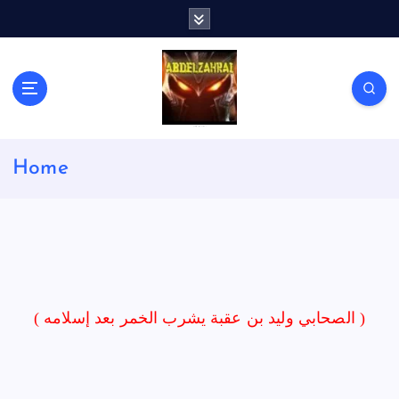
S
k
i
p
t
o
c
لكل باحث سني ومحاور شيعي
o
Home
n
t
e
n
t
( الصحابي وليد بن عقبة يشرب الخمر بعد إسلامه )