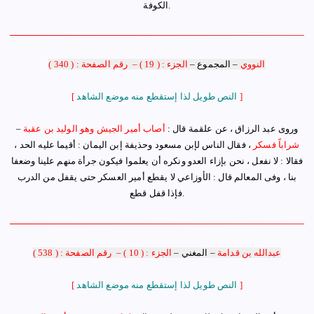
الكوفة.
النووي
–
المجموع
–
الجزء : ( 19 )
–
رقم الصفحة : ( 340 )
]
النص طويل لذا إستقطع منه موضع الشاهد
[
وروى عبد الرزاق ، عن علقمة قال :
أصاب أمير الجيش وهو الوليد بن عقبة
–
شراباً فسكر
، فقال الناس لإبن مسعود وحذيفة إبن اليمان : أقيما عليه الحد ،
فقالا : لا نفعل ، نحن بإزاء العدو ونكره أن يعلموا فيكون جرأة منهم علينا وضعفا
بنا ، وفى المعالم قال : الأوزاعي لا يقطع أمير العسكر حتى يقفل من الدرب
.
فإذا قفل قطع
عبدالله بن قدامة
–
المغني
–
الجزء : ( 10 )
–
رقم الصفحة : ( 538 )
]
النص طويل لذا إستقطع منه موضع الشاهد
[