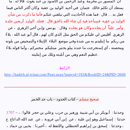
‏أن ‏ ‏المسور بن مخرمة ‏ ‏وعبد الرحمن بن الأسود بن عبد يغوث ‏ ‏قالا له : ما
يمنعك أن تكلم خالك ‏ ‏عثمان ‏ ‏في أخيه ‏ ‏الوليد بن عقبة ‏ ‏وكان أكثر الناس فيما
فعل به .
..
.
قال : فما هذه الأحاديث التي تبلغني عنكم
فأما ما ذكرت من شأن ‏
‏الوليد بن عقبة ‏ ‏فسنأخذ فيه إن شاء الله بالحق قال : فجلد ‏ ‏الوليد ‏ ‏أربعين جلدة
وأمر ‏ ‏علياًًً ‏ ‏أن يجلده وكان هو يجلده ‏
‏وقال : ‏ ‏يونس ‏ ‏وإبن أخي الزهري ‏ ‏، عن ‏
‏الزهري ‏ ‏أفليس لي عليكم من الحق مثل الذي كان لهم ‏، ‏قال أبو عبد الله ‏: ‏بلاءً
من ربكم ‏ ‏ما إبتليتم به من شدة وفي موضع ‏ ‏البلاء ‏ ‏الإبتلاء والتمحيص من بلوته
ومحصته ، أي إستخرجت ما عنده يبلو يختبر ‏ ‏مبتليكم ‏ ‏مختبركم ، وأما قوله بلاءً
.
عظيم النعم وهي من أبليته وتلك من إبتليته
الرابط:
http://hadith.al-islam.com/Page.aspx?pageid=192&BookID=24&PID=3668
صحيح مسلم
–
كتاب الحدود
–
باب حد الخمر
وحدثنا : ‏ ‏أبوبكر بن أبي شيبة ‏ ‏وزهير بن حرب ‏ ‏وعلي بن حجر ‏ ‏قالوا : ،
–
1707
حدثنا : ‏ ‏إسماعيل وهو إبن علية ‏ ‏، عن ‏ ‏إبن أبي عروبة ‏ ‏، عن ‏ ‏عبد الله الداناج ‏ ‏ح ‏
‏، وحدثنا : ‏ ‏إسحق بن إبراهيم الحنظلي ‏ ‏واللفظ له ‏ ، أخبرنا : ‏ ‏يحيى بن حماد ‏ ،