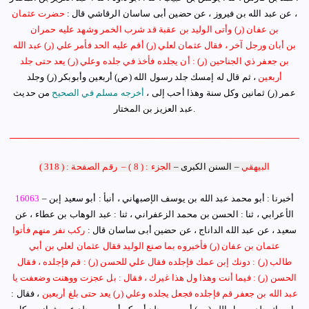
، عن عبد الله بن فيروز ، عن حضين أبى ساسان الرقاشي قال :
حضرت عثمان
بن عفان
(ر)
وأتى الوليد بن عقبة قد شرب الخمر وشهد عليه حمران
بن
أبان
ورجل آخر ، فقال عثمان لعلي (ر) أقم عليه الحد فأمر علي
(ر)
عبد الله
بن جعفر ذي الجناحين
(ر) : أن
يجلده فأخذ في جلده و
علي
(ر)
يعد حتى جلد
أربعين
، ثم قال له إمسك جلد رسول الله
(ص)
أربعين وأبوبكر
(ر)
وجلد
عمر
(ر)
ثمانين وكل سنة وهذا أحب إلى
،
أخرجه مسلم في الصحيح
من حديث
عبد العزيز بن المختار.
البيهقي
–
السنن الكبرى
–
الجزء : ( 8 )
–
رقم الصفحة : ( 318 )
أخبرنا : أبو محمد عبد الله بن يوسف الإصبهاني ، أنبأ : أبو سعيد إبن
–
16063
الأعرابي ، ثنا : الحسن بن محمد الزعفراني ، ثنا : عبد الوهاب بن عطاء ، عن
سعيد ، عن عبد الله الداناج ، عن حضين أبى ساسان قال :
ركب نفر منهم فأتوا
عثمان بن عفان
(ر)
فأخبروه بما صنع الوليد فقال عثمان لعلي بن أبي
طالب
(ر)
: دونك إبن عمك فإجلده فقال علي للحسن
(ر)
: قم فإجلده ، فقال
الحسن
(ر)
: فيما أنت وهذا ول هذا غيرك ، فقال : بل عجزت ووهنت وضعفت يا
عبد الله بن جعفر قم فإجلده فجعل يجلده وعلي (ر) يعد حتى بلغ أربعين
، فقال :