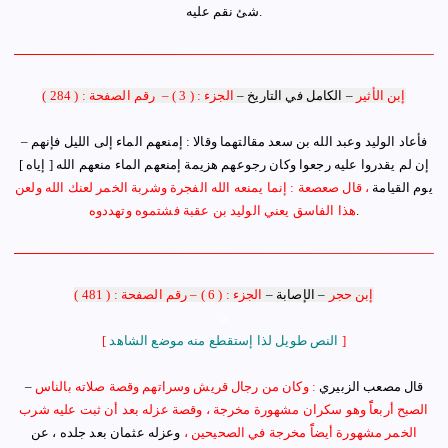
.
شئ نقم عليه
إبن الأثير
–
الكامل في التاريخ
–
الجزء : ( 3 )
–
رقم الصفحة : ( 284 )
فأعاد الوليد وعبد الله بن سعد مقالتهما وقالا :
إ
منعهم الماء إلى الليل فإنهم
–
إن لم يقدروا عليه رجعوا وكان رجوعهم هزيمة
إ
منعهم الماء منعهم الله [ إياه ]
يوم القيامة
، قال صعصعة : إنما يمنعه الله الفجرة وشربة الخمر لعنك الله ولعن
.
هذا الفاسق يعني الوليد بن عقبة فشتموه وتهددوه
إبن حجر
–
الإصابة
–
الجزء : ( 6 ) – رقم الصفحة : ( 481 )
م
]
النص طويل لذا إستقطع منه موضع الشاهد
[
قال مصعب الزبيري
: وكان من رجال قريش وسراتهم وقصة صلاته بالناس
–
الصبح أربعاًً وهو سكران مشهورة مخرجة ، وقصة عزله بعد أن ثبت عليه شرب
الخمر مشهورة أيضاًً مخرجة في الصحيحين ،
وعزله عثمان بعد جلده ، عن