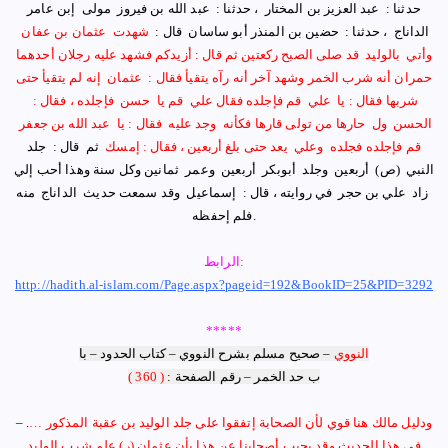
حدثنا : ‏ ‏عبد العزيز بن المختار ‏ ، حدثنا : ‏ ‏عبد الله بن فيروز ‏ ‏مولى ‏ ‏إبن عامر
الداناج ‏ ، حدثنا : ‏ ‏حضين بن المنذر أبو ساسان ‏ ‏قال : ‏
‏شهدت ‏ ‏عثمان بن عفان ‏
‏وأتي ‏ ‏بالوليد ‏ ‏قد صلى الصبح ركعتين ثم قال : أزيدكم فشهد عليه رجلان أحدهما
حمران أنه شرب الخمر وشهد آخر أنه رآه يتقيأ فقال : ‏ ‏عثمان ‏ ‏إنه لم يتقيأ حتى
شربها فقال : يا ‏ ‏علي ‏ ‏قم فإجلده فقال علي ‏ ‏قم يا ‏ ‏حسن ‏ ‏فإجلده ، فقال : ‏
‏الحسن ‏ ‏ول ‏ ‏حارها من تولى قارها فكأنه ‏ ‏وجد عليه ‏ ‏فقال : يا ‏ ‏عبد الله بن جعفر ‏
‏قم فإجلده فجلده ‏ ‏وعلي ‏ ‏يعد حتى بلغ أربعين ، فقال : إمسك
‏ ‏ثم ‏ ‏قال : ‏ ‏جلد
النبي ‏ ‏
(ص)
‏ ‏أربعين ‏ ‏وجلد ‏ ‏أبوبكر ‏ ‏أربعين ‏ ‏وعمر ‏ ‏ثمانين وكل سنة وهذا أحب إلي
‏ ‏زاد ‏ ‏علي بن حجر ‏ ‏في روايته ‏، ‏قال : ‏ ‏إسماعيل ‏ ‏وقد سمعت حديث ‏ ‏الداناج ‏ ‏منه
.
فلم إحفظه
الرابط:
http://hadith.al-islam.com/Page.aspx?pageid=192&BookID=25&PID=3292
*****
النووي
– صحيح مسلم بشرح النووي – كتاب الحدود – با
ب حد الخمر
–
رقم الصفحة :
( 360 )
ودليل مالك هنا قوي لأن الصحابة
إ
تفقوا على جلد الوليد بن عقبة المذكور
…
– .
في هذا الحديث وقد يجيب أصحابنا عن هذا بأن عثمان
(ر)
علم شرب الوليد