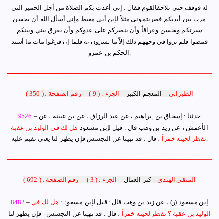
له فوقف حتى تلاحقالقوم فقال : إني أعدت بكم الصلاة من أجل الحمير التي
مرت بين أيديكم فضربتموني مثلاًً لإبن أبي معيط وإني أسأل الله أن يحسن
سيرتكم ويحسن وعراقاً وأن ينصركم على عدوكم وأن يفرق بيني وبينكم
فمضوا فلم يروا في وجههم ذلك إلاّ ما يسرون به فلما إن فرغوا مات ما أسند
.
الحكم بن عمرو
الطبراني
–
المعجم الكبير
–
الجزء : ( 9 )
–
رقم الصفحة : ( 350 )
– حدثنا :
إسحاق بن إبراهيم ، عن عبد الرزاق ، عن بن عيينة ، عن
9626
الأعمش ، عن زيد بن وهب قال :
قيل لإبن مسعود
هل لك في الوليد بن عقبة
.
تقطر لحيته خمراً ،
قال : قد نهينا عن التجسس فإن يظهر لنا يعني نقيم عليه
المتقي الهندي
–
كنز العمال
–
الجزء : ( 3 )
–
رقم الصفحة : ( 692 )
إبن مسعود
(ر)
، عن زيد بن وهب قال : قيل لإبن مسعود :
هل لك في
–
8482
الوليد بن عقبة ؟ تقطر لحيته خمراً
، قال : قد نهينا عن التجسس ، فإن يظهر لنا