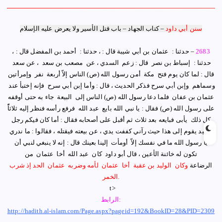
سنن أبي داود
–
كتاب الجهاد
– باب قتل الأسير ولا يعرض عليه الإسلام
2683
– حدثنا :
‏ ‏عثمان بن أبي شيبة ‏قال : ، حدثنا : ‏ ‏أحمد بن المفضل ‏قال : ،
حدثنا : ‏ ‏إسباط بن نصر ‏ ‏قال : زعم ‏ ‏السدي ‏، عن ‏ ‏مصعب بن سعد ‏ ‏، عن ‏سعد ‏
‏قال :
لما كان يوم فتح ‏ ‏مكة ‏ ‏أمن ‏‏رسول الله ‏
(ص)
‏الناس إلاّ ‏‏أربعة ‏ ‏نفر ‏ ‏و
إ
مرأتين
‏‏وسماهم ‏ ‏وإبن أبي سرح ‏فذكر الحديث ، قال :
وأما ‏‏إبن أبي سرح ‏ ‏فإنه إختبأ عند ‏
‏عثمان بن عفان ‏ ‏فلما دعا رسول الله ‏‏
(ص)
‏‏الناس إلى ‏ ‏البيعة ‏ ‏جاء به حتى أوقفه
على رسول الله ‏
(ص)
‏ ‏فقال : يا نبي الله بايع ‏ ‏عبد الله ‏ ‏فرفع رأسه فنظر إليه ثلاثاًً
كل ذلك ‏ ‏يأبى فبايعه بعد ثلاث ثم أقبل على أصحابه فقال : أما كان فيكم رجل
رشيد يقوم إلى هذا حيث رآني كففت يدي ، عن بيعته فيقتله ، فقالوا : ما ندري
يا رسول الله ما في نفسك إلاّ ‏ ‏أومأت ‏ ‏إلينا بعينك قال : إنه لا ينبغي لنبي أن
تكون له خائنة الأعين ‏
،
قال ‏أبو داود ‏ ‏كان ‏ ‏عبد الله ‏ ‏أخا ‏ ‏عثمان ‏ ‏من
الرضاعة
وكان ‏ ‏الوليد بن عقبة ‏ ‏أخا ‏ ‏عثمان ‏ ‏لأمه وضربه ‏ ‏عثمان ‏ ‏الحد إذ شرب
.
الخمر
t>
الرابط:
http://hadith.al-islam.com/Page.aspx?pageid=192&BookID=28&PID=2309