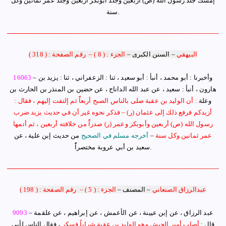
إمسك جلد رسول الله
(ص)
أربعين وجلد أبوبكر أربعين وجلد عمر ثمانين وكل
.
سنة
البيهقي
–
السنن الكبرى
–
الجزء : ( 8 )
–
رقم الصفحة : ( 318 )
وأخبرنا : أبو محمد ، أنبأ : أبو سعيد ، ثنا : الزعفراني ، ثنا : يزيد بن
–
16063
هارون ، أنبأ : سعيد ، عن عبد الله الداناج ، عن حضين بن المنذر بن الحارث بن
وعلة
:
أ
ن الوليد بن عقبة صلى بالناس الصبح أربعاًً ثم إلتفت إليهم ، فقال :
أزيدكم فرفع ذلك إلى عثمان
(ر)
– فذكر نحوه غير أن في حديث يزيد ضرب
رسول الله
(ص)
أربعين وأبوبكر وعمر
(ر)
صدراًً من خلافته أربعين ، ثم أتمها
عمر ثمانين وكل سنة
–
أخرجه مسلم في الصحيح
من حديث إبن علية ، عن
.
سعيد بن أبي عروبة مختصراًً
عبدالرزاق الصنعاني
–
المصنف
–
الجزء : ( 5 )
–
رقم الصفحة : ( 198 )
– عبد الرزاق ، عن إبن عيينة ، عن الأعمش ، عن إبراهيم ، عن علقمة
093
9
قال :
أصاب أمير الجيش وهو الوليد بن عقبة شراباً فسكر
، فقال الناس لأبي