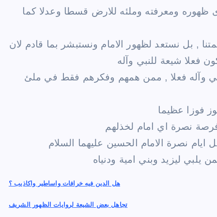
ى ظهوره ومعرفته وملئه للارض قسطا وعدلا كما
نا , بل نستعد لظهور الامام ونستبشر بما قادم لان
ون فعلا شيعة للنبي وآله
لنبي وآله فعلا , ممن همهم وفكرهم فقط في ملئ
وز فوزا عظيما
فرصة نصرة اي امام لخذلهم
 ايام نصرة الامام الحسين عليهما السلام
 يلبي ليزيد وبني امية ودنياه
P
هل الدين فيه خرافات واساطير واكاذيب ؟
o
تجاهل بعض الشيعة لروايات الظهور الشريف
s