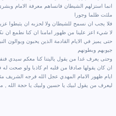
انما استزلهم الشيطان فانساهم معرفة الامام وبشر
ملئت ظلما وجورا
فلا يجب ان نسمح للشيطان ولا لحزبه ان يثبطوا عزيمت
لا شيء اعز علينا من ظهور امامنا ان كنا نطمع ان نك
حتى يميز في الايام القادمة الذين يحبون ويوالون ا
جيوبهم وبطونهم
وحتى يعرف غدا من يقول ياليتنا كنا معكم سيدي فنف
ان كان يقولها صادقا من قلبه ام كاذبا ولو صحت له 
ايام ظهور الامام المهدي عجل الله فرجه الشريف مثل
ليعرف من يقول لبيك يا حسين ولبيك يا حجة الله , ممن