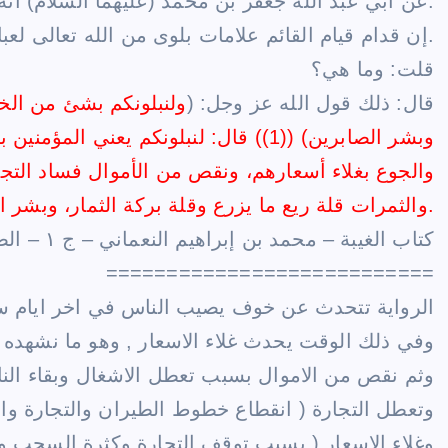
أنه قال:
عن أبي عبد الله
جعفر بن محمد (عليهما السلام)
” إن قدام قيام القائم علامات بلوى من الله تعالى لعباده المؤمنين.
قلت: وما هي؟
قال: ذلك قول الله عز وجل: (
ولنبلونكم بشئ من
الخ
وبشر الصابرين) ((1)) قال: لنبلونكم يعني المؤمنين بشئ من
والجوع بغلاء أسعارهم، ونقص من الأموال فساد التج
والثمرات قلة ريع ما يزرع وقلة بركة الثمار، وبشر الصابرين عند ذلك بخروج القائم.
كتاب الغيبة – محمد بن إبراهيم النعماني – ج ١ – الصفحة ٢٥٧
===========================
الرواية تتحدث عن خوف يصيب الناس في اخر ايام سلط
وفي ذلك الوقت يحدث غلاء الاسعار , وهو ما نشهده ال
وثم نقص من الاموال بسبب تعطل الاشغال وبقاء الن
وتعطل التجارة ( انقطاع خطوط الطيران والتجارة وال
وغلاء الاسعار ( بسبب توقف التجارة وكثرة السحب و