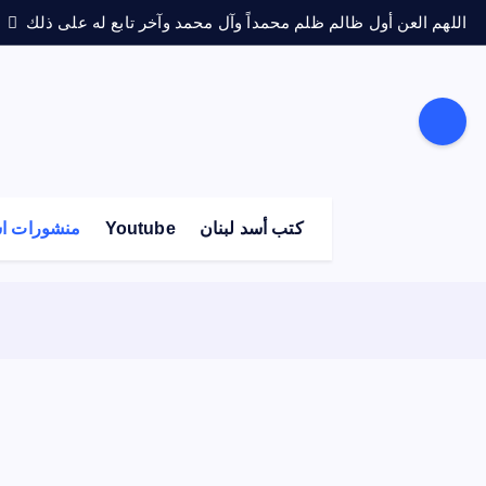
اللهم العن أول ظالم ظلم محمداً وآل محمد وآخر تابع له على ذلك
كتب أسد لبنان
Youtube
منشورات اس